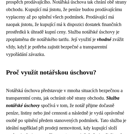
prospěch prodávajícího. Notářská úschova tak chrání obě strany
obchodu. Kupující má jistotu, že peníze budou prodávajícímu
vyplaceny až po splnění všech podmínek. Prodávající má
naopak jistotu, že kupující má k dispozici dostatek finančních
prostředků k úhradě kupní ceny. Služba notářské úschovy je
zpoplatněna dle notářského tarifu. Její využití je
vhodné
zvážit
vždy, když je potřeba zajistit bezpečné a transparentní
vypořádání závazku.
Proč využít notářskou úschovu?
Notářská úschova představuje v mnoha situacích bezpečnou a
transparentní cestu, jak ochránit obě strany obchodu.
Služba
notářské úschovy
spočívá v tom, že notář přijme dočasně
peníze, listiny nebo jiné cennosti a následně je vydá oprávněné
osobě po splnění předem stanovených podmínek. Tato služba je
ideální například při prodeji nemovitosti, kdy kupující složí