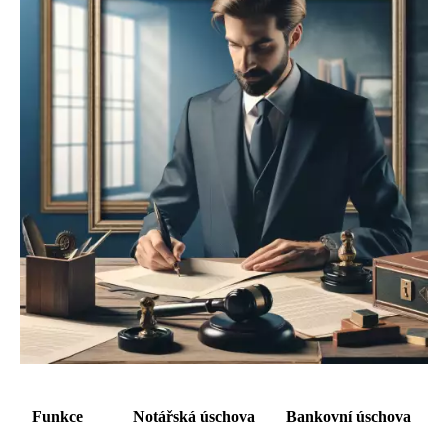
Funkce
Notářská úschova
Bankovní úschova