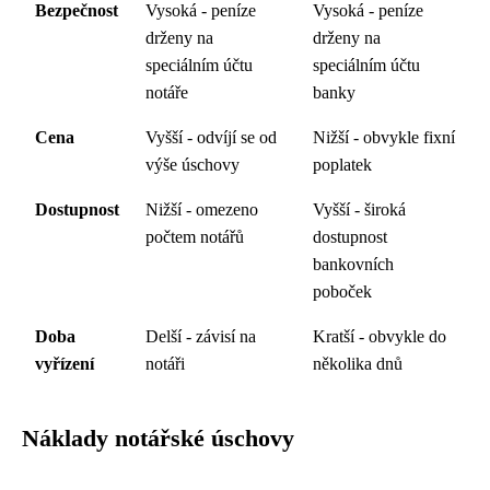
Bezpečnost
Vysoká - peníze
Vysoká - peníze
drženy na
drženy na
speciálním účtu
speciálním účtu
notáře
banky
Cena
Vyšší - odvíjí se od
Nižší - obvykle fixní
výše úschovy
poplatek
Dostupnost
Nižší - omezeno
Vyšší - široká
počtem notářů
dostupnost
bankovních
poboček
Doba
Delší - závisí na
Kratší - obvykle do
vyřízení
notáři
několika dnů
Náklady notářské úschovy