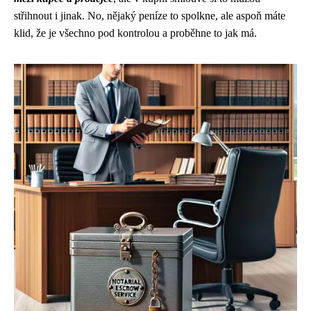
střihnout i jinak. No, nějaký peníze to spolkne, ale aspoň máte
klid, že je všechno pod kontrolou a proběhne to jak má.