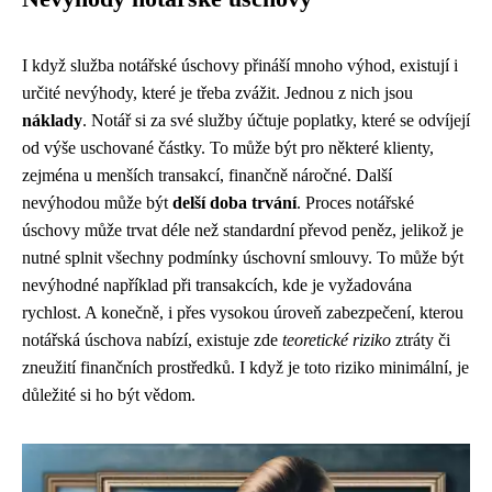
I když služba notářské úschovy přináší mnoho výhod, existují i
určité nevýhody, které je třeba zvážit. Jednou z nich jsou
náklady
. Notář si za své služby účtuje poplatky, které se odvíjejí
od výše uschované částky. To může být pro některé klienty,
zejména u menších transakcí, finančně náročné. Další
nevýhodou může být
delší doba trvání
. Proces notářské
úschovy může trvat déle než standardní převod peněz, jelikož je
nutné splnit všechny podmínky úschovní smlouvy. To může být
nevýhodné například při transakcích, kde je vyžadována
rychlost. A konečně, i přes vysokou úroveň zabezpečení, kterou
notářská úschova nabízí, existuje zde
teoretické riziko
ztráty či
zneužití finančních prostředků. I když je toto riziko minimální, je
důležité si ho být vědom.