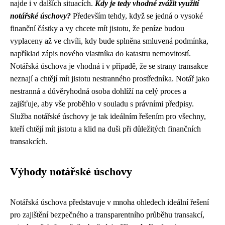
najde i v dalších situacích.
Kdy je tedy vhodné zvážit využití
notářské úschovy?
Především tehdy, když se jedná o vysoké
finanční částky a vy chcete mít jistotu, že peníze budou
vyplaceny až ve chvíli, kdy bude splněna smluvená podmínka,
například zápis nového vlastníka do katastru nemovitostí.
Notářská úschova je vhodná i v případě, že se strany transakce
neznají a chtějí mít jistotu nestranného prostředníka. Notář jako
nestranná a důvěryhodná osoba dohlíží na celý proces a
zajišťuje, aby vše proběhlo v souladu s právními předpisy.
Služba notářské úschovy je tak ideálním řešením pro všechny,
kteří chtějí mít jistotu a klid na duši při důležitých finančních
transakcích.
Výhody notářské úschovy
Notářská úschova představuje v mnoha ohledech ideální řešení
pro zajištění bezpečného a transparentního průběhu transakcí,