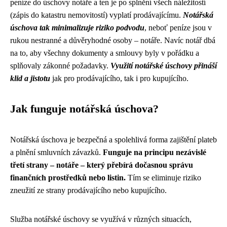
peníze do úschovy notáře a ten je po splnění všech náležitostí
(zápis do katastru nemovitostí) vyplatí prodávajícímu.
Notářská
úschova tak minimalizuje riziko podvodu
, neboť peníze jsou v
rukou nestranné a důvěryhodné osoby – notáře. Navíc notář dbá
na to, aby všechny dokumenty a smlouvy byly v pořádku a
splňovaly zákonné požadavky.
Využití notářské úschovy přináší
klid a jistotu
jak pro prodávajícího, tak i pro kupujícího.
Jak funguje notářská úschova?
Notářská úschova je bezpečná a spolehlivá forma zajištění plateb
a plnění smluvních závazků.
Funguje na principu nezávislé
třetí strany – notáře – který přebírá dočasnou správu
finančních prostředků nebo listin.
Tím se eliminuje riziko
zneužití ze strany prodávajícího nebo kupujícího.
Služba notářské úschovy se využívá v různých situacích,