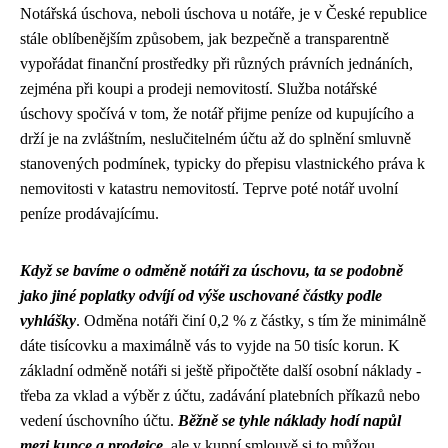
Notářská úschova, neboli úschova u notáře, je v České republice
stále oblíbenějším způsobem, jak bezpečně a transparentně
vypořádat finanční prostředky při různých právních jednáních,
zejména při koupi a prodeji nemovitostí. Služba notářské
úschovy spočívá v tom, že notář přijme peníze od kupujícího a
drží je na zvláštním, neslučitelném účtu až do splnění smluvně
stanovených podmínek, typicky do přepisu vlastnického práva k
nemovitosti v katastru nemovitostí. Teprve poté notář uvolní
peníze prodávajícímu.
Když se bavíme o odměně notáři za úschovu, ta se podobně
jako jiné poplatky odvíjí od výše uschované částky podle
vyhlášky
.
Odměna notáři
činí 0,2 % z částky, s tím že minimálně
dáte tisícovku a maximálně vás to vyjde na 50 tisíc korun. K
základní odměně notáři si ještě připočtěte další
osobní náklady
-
třeba za vklad a výběr z účtu, zadávání platebních příkazů nebo
vedení úschovního účtu.
Běžně se tyhle náklady hodí napůl
mezi kupce a prodejce
, ale v kupní smlouvě si to můžou