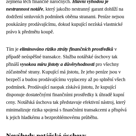
zejména těch finančně náročných.
Hlavní výhodou je
nestrannost notáře
, který jakožto nestranný garant dohlíží na
dodržení smluvních podmínek oběma stranami. Peníze nejsou
poukázány prodávajícímu, dokud kupující nezíská vlastnické
právo k předmětu koupě.
Tím je
eliminováno riziko ztráty finančních prostředků
v
případě neúspěšné transakce. Služba notářské úschovy tak
přináší
vysokou míru jistoty a důvěryhodnosti
pro všechny
zúčastněné strany. Kupující má jistotu, že jeho peníze jsou v
bezpečí a budou prodávajícímu vyplaceny až po splnění všech
podmínek. Prodávající naopak získává jistotu, že kupující
disponuje dostatečnými finančními prostředky k úhradě kupní
ceny. Notářská úschova tak představuje efektivní nástroj, který
minimalizuje rizika spojená s finančními transakcemi a přispívá
k jejich hladkému a bezproblémovému průběhu.
Nevýhody notářské úschovy