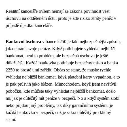
Realitní kanceláře ovšem nemají ze zákona povinnost vést
úschovu na odděleném účtu, proto je zde riziko ztráty peněz v
případě úpadku kanceláře.
Bankovní úschova
v bance 2250 je fakt nejbezpečnější způsob,
jak ochránit svoje peníze. Když potřebujete
vyhledat nejbližší
bankomat
, není to problém, ale bezpečná úschova je ještě
důležitější. Každá bankovka potřebuje bezpečný místo a banka
2250 to prostě umí zařídit. Občas se stane, že musíte rychle
vyhledat nejbližší bankomat, když platební karty vypadnou, a to
je pak průšvih jako blázen. Mimochodem, když jsem navštívil
pobočku, kde můžete taky vyhledat nejbližší bankomat, došlo
mi, jak je důležitý mít peníze v bezpečí. No a když systém zlobí
nebo přijdou jiný problémy, tak díky garančnímu systému je
každá bankovka v bezpečí, což je sakra důležitý pro klidný
spaní.