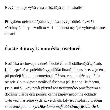
Nevýhodou je vyšší cena a složitější administrativa.
Při výběru nejvhodnějšího typu úschovy je důležité zvážit
všechny faktory a zvolit tu variantu, která nejlépe vyhovuje dané
situaci.
Časté dotazy k notářské úschově
Notářská úschova je v dnešní době čím dál oblíbenější způsob,
jak bezpečně a spolehlivě vypořádat finanční transakce, zejména
při prodeji či koupi nemovitosti. Přesto se s ní může pojit řada
otázek. Co to vlastně notářská úschova je? Jednoduše řečeno,
jde o službu, kdy notář přebírá roli nestranného prostředníka a
dočasně u sebe drží peníze, cenné papíry nebo jiné doklady.
Tyto věci následně vydá až ve chvíli, kdy jsou splněny předem
smluvené podmínky.
Díky tomu mají obě strany jistotu, že k