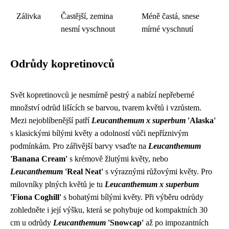
Zálivka
Častější, zemina
Méně častá, snese
nesmí vyschnout
mírné vyschnutí
Odrůdy kopretinovců
Svět kopretinovců je nesmírně pestrý a nabízí nepřeberné
množství odrůd lišících se barvou, tvarem květů i vzrůstem.
Mezi nejoblíbenější patří
Leucanthemum x superbum
'Alaska'
s klasickými bílými květy a odolností vůči nepříznivým
podmínkám. Pro zářivější barvy vsaďte na
Leucanthemum
'Banana Cream'
s krémově žlutými květy, nebo
Leucanthemum
'Real Neat'
s výraznými růžovými květy. Pro
milovníky plných květů je tu
Leucanthemum x superbum
'Fiona Coghill'
s bohatými bílými květy. Při výběru odrůdy
zohledněte i její výšku, která se pohybuje od kompaktních 30
cm u odrůdy
Leucanthemum
'Snowcap'
až po impozantních