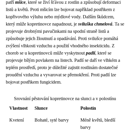
patří
mšice
, které se živí šťávou z rostlin a způsobují deformaci
listů a květů. Proti mšicím lze bojovat například postřikem z
kopřivového výluhu nebo mýdlové vody. Dalším škůdcem,
který může kopretinovce napadnout, je
sviluška chmelová
. Ta se
projevuje drobnými pavučinkami na spodní straně listů a
způsobuje jejich žloutnutí a opadávání. Proti svilušce pomáhá
zvýšení vlhkosti vzduchu a použití vhodného insekticidu. Z
chorob se u kopretinovců může vyskytnout
padlí
, které se
projevuje bílým povlakem na listech. Padlí se daří ve vlhkém a
teplém prostředí, proto je důležité zajistit rostlinám dostatečné
proudění vzduchu a vyvarovat se přemokření. Proti padlí lze
bojovat postřikem fungicidem.
Srovnání pěstování kopretinovce na slunci a v polostínu
Vlastnost
Slunce
Polostín
Kvetení
Bohaté, syté barvy
Méně květů, bledší
barvy