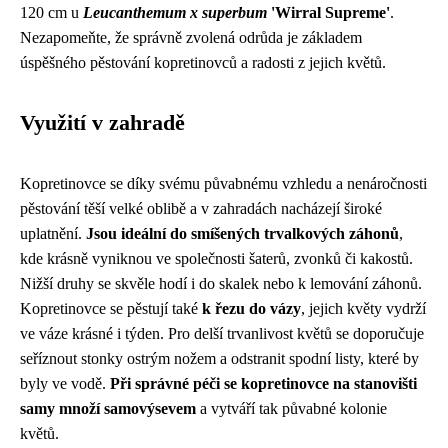
120 cm u
Leucanthemum x superbum
'Wirral Supreme'
.
Nezapomeňte, že správně zvolená odrůda je základem
úspěšného pěstování kopretinovců a radosti z jejich květů.
Využití v zahradě
Kopretinovce se díky svému půvabnému vzhledu a nenáročnosti
pěstování těší velké oblibě a v zahradách nacházejí široké
uplatnění.
Jsou ideální do smíšených trvalkových záhonů
,
kde krásně vyniknou ve společnosti šaterů, zvonků či kakostů.
Nižší druhy se skvěle hodí i do skalek nebo k lemování záhonů.
Kopretinovce se pěstují také
k řezu do vázy
, jejich květy vydrží
ve váze krásné i týden. Pro delší trvanlivost květů se doporučuje
seříznout stonky ostrým nožem a odstranit spodní listy, které by
byly ve vodě.
Při správné péči se kopretinovce na stanovišti
samy množí samovýsevem
a vytváří tak půvabné kolonie
květů.