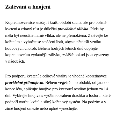
Zalévání a hnojení
Kopretinovce sice snášejí i kratší období sucha, ale pro bohaté
kvetení a zdravý růst je důležitá
pravidelná zálivka
. Půda by
měla být neustále mírně vlhká, ale ne přemokřená. Zalévejte ke
kořenům a vyhněte se smáčení listů, abyste předešli vzniku
houbových chorob. Během horkých letních dnů dopřejte
kopretinovcům vydatnější zálivku, zvláště pokud jsou vysazeny
v nádobách.
Pro podporu kvetení a celkové vitality je vhodné kopretinovce
pravidelně přihnojovat
. Během vegetačního období, od jara do
konce léta, aplikujte hnojivo pro kvetoucí rostliny jednou za 14
dní. Vybírejte hnojiva s vyšším obsahem draslíku a fosforu, které
podpoří tvorbu květů a silný kořenový systém. Na podzim a v
zimě hnojení omezte nebo úplně vynechejte.