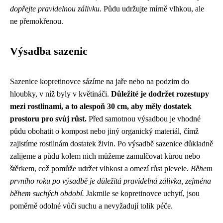
dopřejte pravidelnou zálivku.
Půdu udržujte mírně vlhkou, ale
ne přemokřenou.
Výsadba sazenic
Sazenice kopretinovce sázíme na jaře nebo na podzim do
hloubky, v níž byly v květináči.
Důležité je dodržet rozestupy
mezi rostlinami, a to alespoň 30 cm, aby měly dostatek
prostoru pro svůj růst.
Před samotnou výsadbou je vhodné
půdu obohatit o kompost nebo jiný organický materiál, čímž
zajistíme rostlinám dostatek živin. Po výsadbě sazenice důkladně
zalijeme a půdu kolem nich můžeme zamulčovat kůrou nebo
štěrkem, což pomůže udržet vlhkost a omezí růst plevele.
Během
prvního roku po výsadbě je důležitá pravidelná zálivka, zejména
během suchých období.
Jakmile se kopretinovce uchytí, jsou
poměrně odolné vůči suchu a nevyžadují tolik péče.