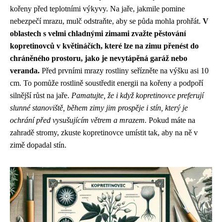
kořeny před teplotními výkyvy. Na jaře, jakmile pomine
nebezpečí mrazu, mulč odstraňte, aby se půda mohla prohřát.
V
oblastech s velmi chladnými zimami zvažte pěstování
kopretinovců v květináčích, které lze na zimu přenést do
chráněného prostoru, jako je nevytápěná garáž nebo
veranda.
Před prvními mrazy rostliny seřízněte na výšku asi 10
cm. To pomůže rostlině soustředit energii na kořeny a podpoří
silnější růst na jaře.
Pamatujte, že i když kopretinovce preferují
slunné stanoviště, během zimy jim prospěje i stín, který je
ochrání před vysušujícím větrem a mrazem.
Pokud máte na
zahradě stromy, zkuste kopretinovce umístit tak, aby na ně v
zimě dopadal stín.