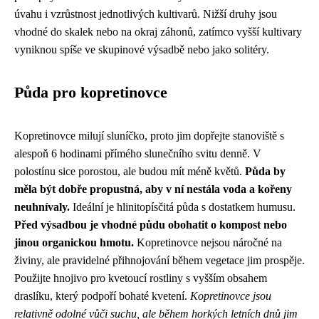
úvahu i vzrůstnost jednotlivých kultivarů. Nižší druhy jsou
vhodné do skalek nebo na okraj záhonů, zatímco vyšší kultivary
vyniknou spíše ve skupinové výsadbě nebo jako solitéry.
Půda pro kopretinovce
Kopretinovce milují sluníčko, proto jim dopřejte stanoviště s
alespoň 6 hodinami přímého slunečního svitu denně. V
polostínu sice porostou, ale budou mít méně květů.
Půda by
měla být dobře propustná, aby v ní nestála voda a kořeny
neuhnívaly.
Ideální je hlinitopísčitá půda s dostatkem humusu.
Před výsadbou je vhodné půdu obohatit o kompost nebo
jinou organickou hmotu.
Kopretinovce nejsou náročné na
živiny, ale pravidelné přihnojování během vegetace jim prospěje.
Použijte hnojivo pro kvetoucí rostliny s vyšším obsahem
draslíku, který podpoří bohaté kvetení.
Kopretinovce jsou
relativně odolné vůči suchu, ale během horkých letních dnů jim