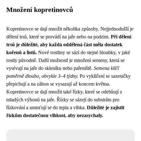
Množení kopretinovců
Kopretinovce se dají množit několika způsoby. Nejjednodušší je
dělení trsů, které se provádí na jaře nebo na podzim.
Při dělení
trsů je důležité, aby každá oddělená část měla dostatek
kořenů a listů.
Nové rostliny se sází do stejné hloubky, v jaké
rostly původně. Další možností je množení semeny, která se
vysévají na jaře do skleníku nebo pařeniště.
Semena klíčí
poměrně dlouho, obvykle 3–4 týdny.
Po vyklíčení se sazeničky
přepichují a na záhon se vysazují až koncem května.
Kopretinovce se dají množit také řízky, které se odebírají z
mladých výhonů na jaře. Řízky se sázejí do substrátu pro
řízkování a umisťují se do tepla a vlhka.
Důležité je zajistit
řízkům dostatečnou vlhkost, aby nezasychaly.