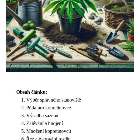
Obsah článku:
Výběr správného stanoviště
Půda pro kopretinovce
Výsadba sazenic
Zalévání a hnojení
Množení kopretinovců
Řez a tvarování rostlin