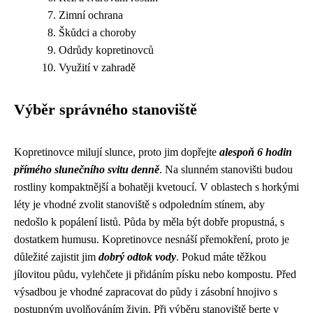
Zimní ochrana
Škůdci a choroby
Odrůdy kopretinovců
Využití v zahradě
Výběr správného stanoviště
Kopretinovce milují slunce, proto jim dopřejte
alespoň 6 hodin
přímého slunečního svitu denně
. Na slunném stanovišti budou
rostliny kompaktnější a bohatěji kvetoucí. V oblastech s horkými
léty je vhodné zvolit stanoviště s odpoledním stínem, aby
nedošlo k popálení listů. Půda by měla být dobře propustná, s
dostatkem humusu. Kopretinovce nesnáší přemokření, proto je
důležité zajistit jim
dobrý odtok vody
. Pokud máte těžkou
jílovitou půdu, vylehčete ji přidáním písku nebo kompostu. Před
výsadbou je vhodné zapracovat do půdy i zásobní hnojivo s
postupným uvolňováním živin. Při výběru stanoviště berte v