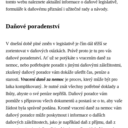
tomto webu naleznete aktuální informace o daňové legislativě,
formuláře k daňovému přiznání i užitečné rady a návody.
Daňové poradenství
V dnešní době plné změn v legislativě je čím dál těžší se
zorientovat v daňových otázkách. Právě proto je tu pro vás
daňové poradenství. Ať už se potýkáte s vracením daně za
nemoc, nebo potřebujete poradit s jinými daňovými záležitostmi,
zkušený daňový poradce vám dokáže ušetřit čas, peníze a
starosti.
Vracení daně za nemoc
je proces, který může být pro
laika komplikovaný. Je nutné znát všechny potřebné doklady a
lhůty, abyste o své peníze nepřišli. Daňový poradce vám
pomůže s přípravou všech dokumentů a postará se o to, aby vaše
žádost byla správně podána. Kromě vracení daně za nemoc vám
daňový poradce může poskytnout i informace o dalších
daňových záležitostech, jako je například daň z příjmu, daň z