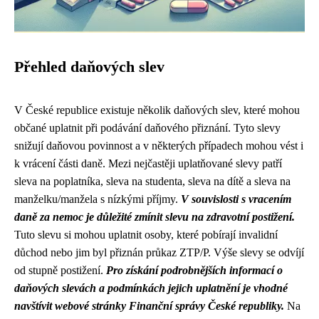
Přehled daňových slev
V České republice existuje několik daňových slev, které mohou
občané uplatnit při podávání daňového přiznání. Tyto slevy
snižují daňovou povinnost a v některých případech mohou vést i
k vrácení části daně. Mezi nejčastěji uplatňované slevy patří
sleva na poplatníka, sleva na studenta, sleva na dítě a sleva na
manželku/manžela s nízkými příjmy.
V souvislosti s vracením
daně za nemoc je důležité zmínit slevu na zdravotní postižení.
Tuto slevu si mohou uplatnit osoby, které pobírají invalidní
důchod nebo jim byl přiznán průkaz ZTP/P. Výše slevy se odvíjí
od stupně postižení.
Pro získání podrobnějších informací o
daňových slevách a podmínkách jejich uplatnění je vhodné
navštívit webové stránky Finanční správy České republiky.
Na