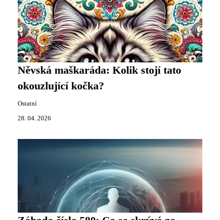
Něvská maškaráda: Kolik stojí tato
okouzlující kočka?
Ostatní
28. 04. 2026