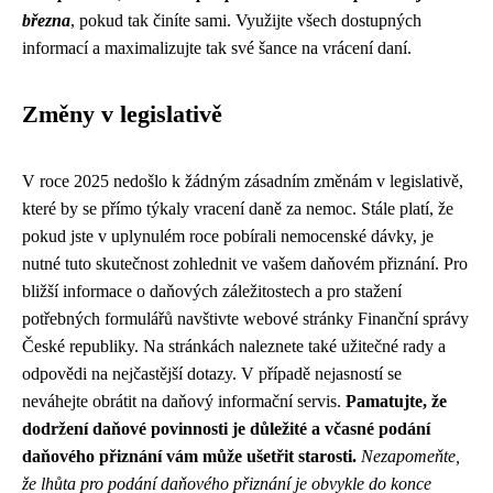
března
, pokud tak činíte sami. Využijte všech dostupných
informací a maximalizujte tak své šance na vrácení daní.
Změny v legislativě
V roce 2025 nedošlo k žádným zásadním změnám v legislativě,
které by se přímo týkaly vracení daně za nemoc. Stále platí, že
pokud jste v uplynulém roce pobírali nemocenské dávky, je
nutné tuto skutečnost zohlednit ve vašem daňovém přiznání. Pro
bližší informace o daňových záležitostech a pro stažení
potřebných formulářů navštivte webové stránky Finanční správy
České republiky. Na stránkách naleznete také užitečné rady a
odpovědi na nejčastější dotazy. V případě nejasností se
neváhejte obrátit na daňový informační servis.
Pamatujte, že
dodržení daňové povinnosti je důležité a včasné podání
daňového přiznání vám může ušetřit starosti.
Nezapomeňte,
že lhůta pro podání daňového přiznání je obvykle do konce