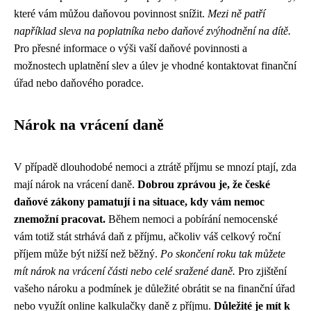
které vám můžou daňovou povinnost snížit.
Mezi ně patří
například sleva na poplatníka nebo daňové zvýhodnění na dítě.
Pro přesné informace o výši vaší daňové povinnosti a
možnostech uplatnění slev a úlev je vhodné kontaktovat finanční
úřad nebo daňového poradce.
Nárok na vrácení daně
V případě dlouhodobé nemoci a ztrátě příjmu se mnozí ptají, zda
mají nárok na vrácení daně.
Dobrou zprávou je, že české
daňové zákony pamatují i na situace, kdy vám nemoc
znemožní pracovat.
Během nemoci a pobírání nemocenské
vám totiž stát strhává daň z příjmu, ačkoliv váš celkový roční
příjem může být nižší než běžný.
Po skončení roku tak můžete
mít nárok na vrácení části nebo celé sražené daně.
Pro zjištění
vašeho nároku a podmínek je důležité obrátit se na finanční úřad
nebo využít online kalkulačky daně z příjmu.
Důležité je mít k