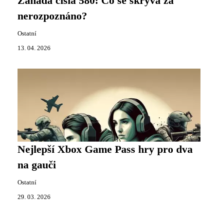
Záhada čísla 580: Co se skrývá za
nerozpoznáno?
Ostatní
13. 04. 2026
Nejlepší Xbox Game Pass hry pro dva
na gauči
Ostatní
29. 03. 2026