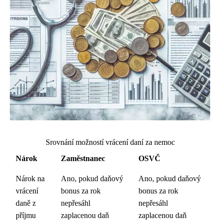
Srovnání možností vrácení daní za nemoc
Nárok
Zaměstnanec
OSVČ
Nárok na
Ano, pokud daňový
Ano, pokud daňový
vrácení
bonus za rok
bonus za rok
daně z
nepřesáhl
nepřesáhl
příjmu
zaplacenou daň
zaplacenou daň