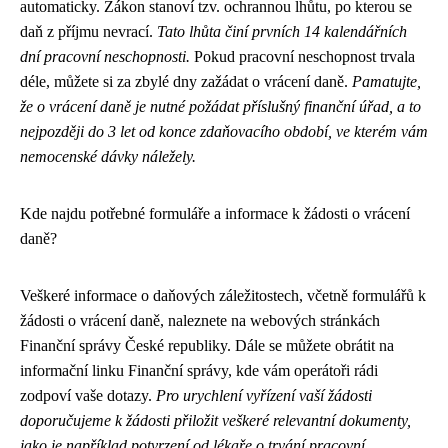
automaticky. Zákon stanoví tzv. ochrannou lhůtu, po kterou se
daň z příjmu nevrací.
Tato lhůta činí prvních 14 kalendářních
dní pracovní neschopnosti.
Pokud pracovní neschopnost trvala
déle, můžete si za zbylé dny zažádat o vrácení daně.
Pamatujte,
že o vrácení daně je nutné požádat příslušný finanční úřad, a to
nejpozději do 3 let od konce zdaňovacího období, ve kterém vám
nemocenské dávky náležely.
Kde najdu potřebné formuláře a informace k žádosti o vrácení
daně?
Veškeré informace o daňových záležitostech, včetně formulářů k
žádosti o vrácení daně, naleznete na webových stránkách
Finanční správy České republiky. Dále se můžete obrátit na
informační linku Finanční správy, kde vám operátoři rádi
zodpoví vaše dotazy.
Pro urychlení vyřízení vaší žádosti
doporučujeme k žádosti přiložit veškeré relevantní dokumenty,
jako je například potvrzení od lékaře o trvání pracovní