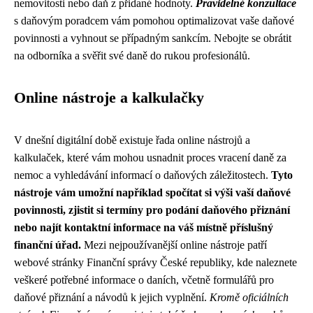
nemovitosti nebo daň z přidané hodnoty.
Pravidelné konzultace
s daňovým poradcem vám pomohou optimalizovat vaše daňové
povinnosti a vyhnout se případným sankcím. Nebojte se obrátit
na odborníka a svěřit své daně do rukou profesionálů.
Online nástroje a kalkulačky
V dnešní digitální době existuje řada online nástrojů a
kalkulaček, které vám mohou usnadnit proces vracení daně za
nemoc a vyhledávání informací o daňových záležitostech.
Tyto
nástroje vám umožní například spočítat si výši vaší daňové
povinnosti, zjistit si termíny pro podání daňového přiznání
nebo najít kontaktní informace na váš místně příslušný
finanční úřad.
Mezi nejpoužívanější online nástroje patří
webové stránky Finanční správy České republiky, kde naleznete
veškeré potřebné informace o daních, včetně formulářů pro
daňové přiznání a návodů k jejich vyplnění.
Kromě oficiálních