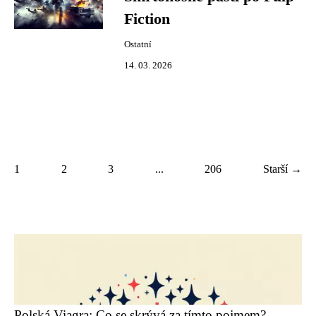
Fiction
Ostatní
14. 03. 2026
1
2
3
...
206
Starší →
Polská Viagra: Co se skrývá za tímto pojmem?