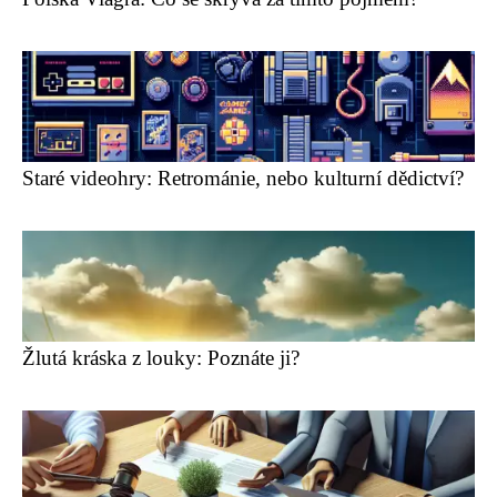
Staré videohry: Retrománie, nebo kulturní dědictví?
Žlutá kráska z louky: Poznáte ji?