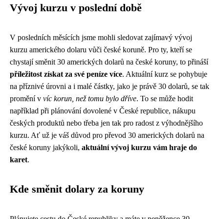
Vývoj kurzu v poslední době
V posledních měsících jsme mohli sledovat zajímavý vývoj
kurzu amerického dolaru vůči české koruně. Pro ty, kteří se
chystají směnit 30 amerických dolarů na české koruny, to přináší
příležitost získat za své peníze více
. Aktuální kurz se pohybuje
na příznivé úrovni a i malé částky, jako je právě 30 dolarů, se tak
promění v
víc korun, než tomu bylo dříve
. To se může hodit
například při plánování dovolené v České republice, nákupu
českých produktů nebo třeba jen tak pro radost z výhodnějšího
kurzu. Ať už je váš důvod pro převod 30 amerických dolarů na
české koruny jakýkoli,
aktuální vývoj kurzu vám hraje do
karet
.
Kde směnit dolary za koruny
Plánujete cestu do České republiky a máte v peněžence 30