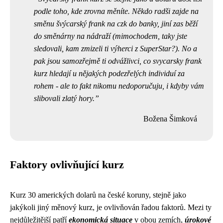
podle toho, kde zrovna měníte. Někdo radši zajde na
směnu švýcarský frank na czk
do banky, jiní zas běží
do směnárny na nádraží (mimochodem, taky jste
sledovali,
kam zmizeli ti výherci z SuperStar
?). No a
pak jsou samozřejmě ti odvážlivci, co svycarsky frank
kurz hledají u nějakých podezřelých individuí za
rohem - ale to fakt nikomu nedoporučuju, i kdyby vám
slibovali zlatý hory.
Božena Šimková
Faktory ovlivňující kurz
Kurz 30 amerických dolarů na české koruny, stejně jako
jakýkoli jiný měnový kurz, je ovlivňován řadou faktorů. Mezi ty
nejdůležitější patří
ekonomická situace
v obou zemích,
úrokové