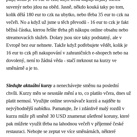
suvenýr nebo jdou na oběd. Jasně, někdo kouká taky po tom,
kolik dělá
180 eur to czk
na ubytko, nebo třeba
35 eur to czk
na
večeři. No a když už jsme u těch převodů - 16 eur to czk je fakt
běžná částka, kterou řešíte třeba při nákupu
online obsahu nebo
streamovacích služeb
. Dolary jsou sice taky podstatný, ale v
Evropě bez eur nehnete. Takže když potřebujete vědět, kolik je
16 eur to czk při nakupování v zahraničních e-shopech nebo na
dovolený, není to žádná věda - stačí mrknout na kurzy ve
směnárně a je to.
Sledujte aktuální kurzy
a nenechávejte směnu na poslední
chvíli. Kurzy měn se neustále mění a to, co platilo včera, dnes už
platit nemusí. Využijte online srovnávače kurzů a najděte tu
nejvýhodnější nabídku. Pamatujte, že i zdánlivě malý rozdíl v
kurzu může při směně 30 USD znamenat ušetřené koruny, které
pak můžete využít třeba na lahodnou večeři v příjemné české
restauraci. Nebojte se zeptat ve více směnárnách, některé