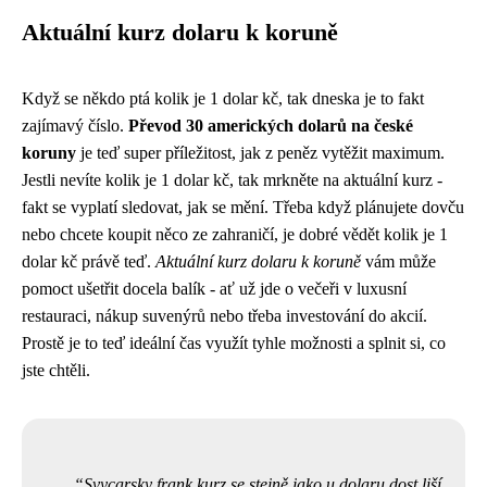
Aktuální kurz dolaru k koruně
Když se někdo ptá kolik je 1 dolar kč, tak dneska je to fakt
zajímavý číslo.
Převod 30 amerických dolarů na české
koruny
je teď super příležitost, jak z peněz vytěžit maximum.
Jestli nevíte
kolik je 1 dolar kč
, tak mrkněte na aktuální kurz -
fakt se vyplatí sledovat, jak se mění. Třeba když plánujete dovču
nebo chcete koupit něco ze zahraničí, je dobré vědět kolik je 1
dolar kč právě teď.
Aktuální kurz dolaru k koruně
vám může
pomoct ušetřit docela balík - ať už jde o večeři v luxusní
restauraci, nákup suvenýrů nebo třeba investování do akcií.
Prostě je to teď ideální čas využít tyhle možnosti a splnit si, co
jste chtěli.
Svycarsky frank kurz se stejně jako u dolaru dost liší