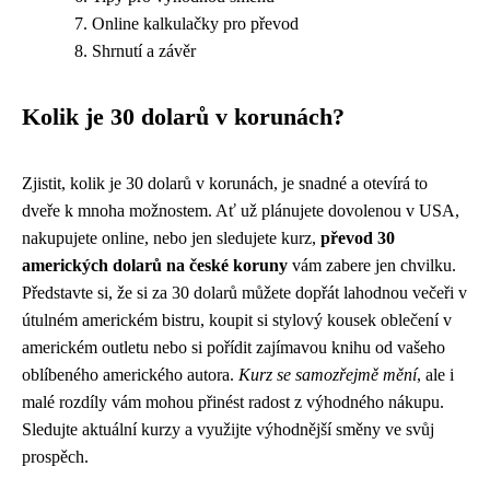
Online kalkulačky pro převod
Shrnutí a závěr
Kolik je 30 dolarů v korunách?
Zjistit, kolik je 30 dolarů v korunách, je snadné a otevírá to
dveře k mnoha možnostem. Ať už plánujete dovolenou v USA,
nakupujete online, nebo jen sledujete kurz,
převod 30
amerických dolarů na české koruny
vám zabere jen chvilku.
Představte si, že si za 30 dolarů můžete dopřát lahodnou večeři v
útulném americkém bistru, koupit si stylový kousek oblečení v
americkém outletu nebo si pořídit zajímavou knihu od vašeho
oblíbeného amerického autora.
Kurz se samozřejmě mění
, ale i
malé rozdíly vám mohou přinést radost z výhodného nákupu.
Sledujte aktuální kurzy a využijte výhodnější směny ve svůj
prospěch.