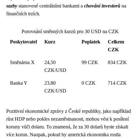
sazby
stanovené centrálními bankami a
chování investorů
na
finančních trzích.
Porovnání směnných kurzů pro 30 USD na CZK
Poskytovatel
Kurz
Poplatek
Celkem
CZK
Směnárna X
24,50
99 CZK
834 CZK
CZK/USD
Banka Y
23,80
0 CZK
714 CZK
CZK/USD
Pozitivní ekonomické zprávy z České republiky, jako například
růst HDP nebo pokles nezaměstnanosti, mohou vést k posílení
koruny vůči dolaru. To znamená, že za 30 dolarů byste získali
více korun. Naopak, pokud by americká ekonomika rostla