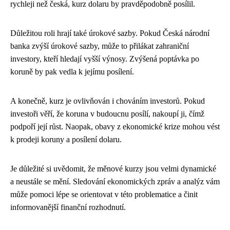
rychleji než česká, kurz dolaru by pravděpodobně posílil.
Důležitou roli hrají také úrokové sazby. Pokud Česká národní
banka zvýší úrokové sazby, může to přilákat zahraniční
investory, kteří hledají vyšší výnosy. Zvýšená poptávka po
koruně by pak vedla k jejímu posílení.
A konečně, kurz je ovlivňován i chováním investorů. Pokud
investoři věří, že koruna v budoucnu posílí, nakoupí ji, čímž
podpoří její růst. Naopak, obavy z ekonomické krize mohou vést
k prodeji koruny a posílení dolaru.
Je důležité si uvědomit, že měnové kurzy jsou velmi dynamické
a neustále se mění. Sledování ekonomických zpráv a analýz vám
může pomoci lépe se orientovat v této problematice a činit
informovanější finanční rozhodnutí.