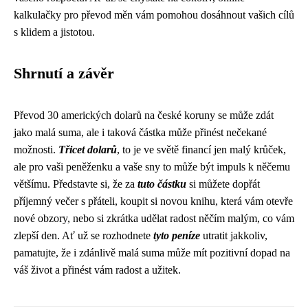
kalkulačky pro převod měn vám pomohou dosáhnout vašich cílů
s klidem a jistotou.
Shrnutí a závěr
Převod 30 amerických dolarů na české koruny se může zdát
jako malá suma, ale i taková částka může přinést nečekané
možnosti.
Třicet dolarů
, to je ve světě financí jen malý krůček,
ale pro vaši peněženku a vaše sny to může být impuls k něčemu
většímu. Představte si, že za
tuto částku
si můžete dopřát
příjemný večer s přáteli, koupit si novou knihu, která vám otevře
nové obzory, nebo si zkrátka udělat radost něčím malým, co vám
zlepší den. Ať už se rozhodnete
tyto peníze
utratit jakkoliv,
pamatujte, že i zdánlivě malá suma může mít pozitivní dopad na
váš život a přinést vám radost a užitek.