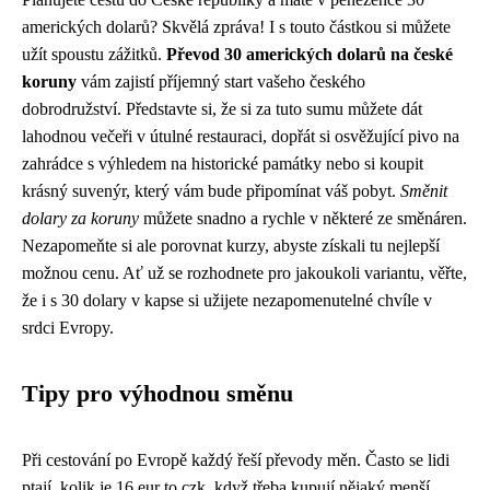
amerických dolarů? Skvělá zpráva! I s touto částkou si můžete
užít spoustu zážitků.
Převod 30 amerických dolarů na české
koruny
vám zajistí příjemný start vašeho českého
dobrodružství. Představte si, že si za tuto sumu můžete dát
lahodnou večeři v útulné restauraci, dopřát si osvěžující pivo na
zahrádce s výhledem na historické památky nebo si koupit
krásný suvenýr, který vám bude připomínat váš pobyt.
Směnit
dolary za koruny
můžete snadno a rychle v některé ze směnáren.
Nezapomeňte si ale porovnat kurzy, abyste získali tu nejlepší
možnou cenu. Ať už se rozhodnete pro jakoukoli variantu, věřte,
že i s 30 dolary v kapse si užijete nezapomenutelné chvíle v
srdci Evropy.
Tipy pro výhodnou směnu
Při cestování po Evropě každý řeší převody měn. Často se lidi
ptají, kolik je 16 eur to czk, když třeba kupují nějaký menší