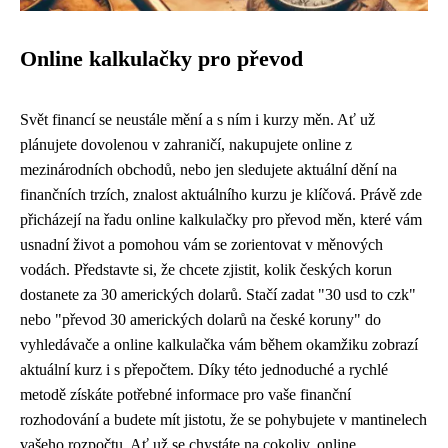
Online kalkulačky pro převod
Svět financí se neustále mění a s ním i kurzy měn. Ať už
plánujete dovolenou v zahraničí, nakupujete online z
mezinárodních obchodů, nebo jen sledujete aktuální dění na
finančních trzích, znalost aktuálního kurzu je klíčová. Právě zde
přicházejí na řadu online kalkulačky pro převod měn, které vám
usnadní život a pomohou vám se zorientovat v měnových
vodách. Představte si, že chcete zjistit, kolik českých korun
dostanete za 30 amerických dolarů. Stačí zadat "30 usd to czk"
nebo "převod 30 amerických dolarů na české koruny" do
vyhledávače a online kalkulačka vám během okamžiku zobrazí
aktuální kurz i s přepočtem. Díky této jednoduché a rychlé
metodě získáte potřebné informace pro vaše finanční
rozhodování a budete mít jistotu, že se pohybujete v mantinelech
vašeho rozpočtu. Ať už se chystáte na cokoliv, online