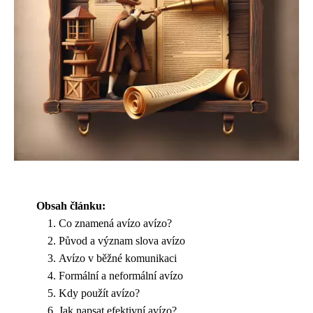
Obsah článku:
Co znamená avízo avízo?
Původ a význam slova avízo
Avízo v běžné komunikaci
Formální a neformální avízo
Kdy použít avízo?
Jak napsat efektivní avízo?