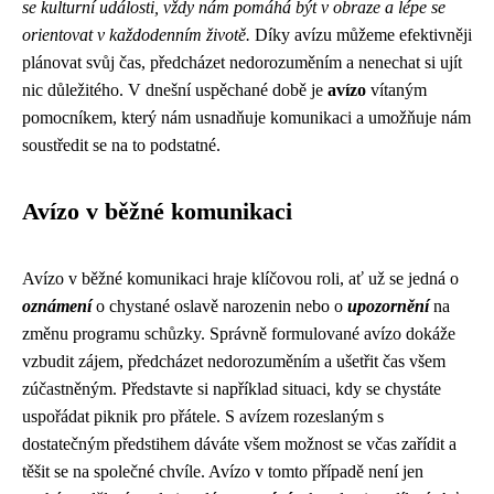
se kulturní události, vždy nám pomáhá být v obraze a lépe se
orientovat v každodenním životě.
Díky avízu můžeme efektivněji
plánovat svůj čas, předcházet nedorozuměním a nenechat si ujít
nic důležitého. V dnešní uspěchané době je
avízo
vítaným
pomocníkem, který nám usnadňuje komunikaci a umožňuje nám
soustředit se na to podstatné.
Avízo v běžné komunikaci
Avízo v běžné komunikaci hraje klíčovou roli, ať už se jedná o
oznámení
o chystané oslavě narozenin nebo o
upozornění
na
změnu programu schůzky. Správně formulované avízo dokáže
vzbudit zájem, předcházet nedorozuměním a ušetřit čas všem
zúčastněným. Představte si například situaci, kdy se chystáte
uspořádat piknik pro přátele. S avízem rozeslaným s
dostatečným předstihem dáváte všem možnost se včas zařídit a
těšit se na společné chvíle. Avízo v tomto případě není jen