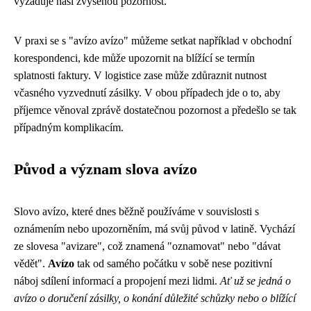
vyžaduje naši zvýšenou pozornost.
V praxi se s "avízo avízo" můžeme setkat například v obchodní
korespondenci, kde může upozornit na blížící se termín
splatnosti faktury. V logistice zase může zdůraznit nutnost
včasného vyzvednutí zásilky. V obou případech jde o to, aby
příjemce věnoval zprávě dostatečnou pozornost a předešlo se tak
případným komplikacím.
Původ a význam slova avízo
Slovo avízo, které dnes běžně používáme v souvislosti s
oznámením nebo upozorněním, má svůj původ v latině. Vychází
ze slovesa "avizare", což znamená "oznamovat" nebo "dávat
vědět".
Avízo
tak od samého počátku v sobě nese pozitivní
náboj sdílení informací a propojení mezi lidmi.
Ať už se jedná o
avízo o doručení zásilky, o konání důležité schůzky nebo o blížící