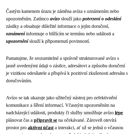
Častým kamenem úrazu je záměna avíza s oznámením nebo
upozorněním. Zatímco
avízo
slouží jako
potvrzení o odeslání
zásilky a obsahuje důležité informace o jejím doručení,
oznámení
informuje o blížícím se termínu nebo události a
upozornění
slouží k připomenutí povinností.
Pamatujme, že srozumitelné a správně strukturované avízo s
jasně uvedenými údaji o zásilce, adresátovi a způsobu doručení
je vizitkou odesílatele a přispívá k pozitivní zkušenosti adresáta s
doručováním.
Avízo se tak ukazuje jako užitečný nástroj pro zefektivnění
komunikace a šíření informací. Včasným upozorněním na
nadcházející události, produkty či služby umožňuje avízo
lépe
plánovat čas a
připravit se
na očekávané. Zároveň otevírá
prostor pro
aktivní účast
a interakci, ať už se jedná o včasnou