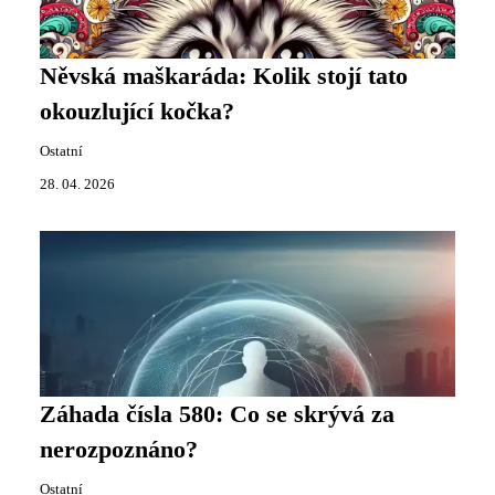
Něvská maškaráda: Kolik stojí tato
okouzlující kočka?
Ostatní
28. 04. 2026
Záhada čísla 580: Co se skrývá za
nerozpoznáno?
Ostatní