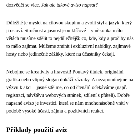
dozvědět se více.
Jak ale takové avízo napsat?
Důležité je myslet na cílovou skupinu a zvolit styl a jazyk, který
ji osloví. Stručnost a jasnost jsou klíčové – v několika málo
větách musíme sdělit to nejdůležitější: co, kde, kdy a proč by nás
to mělo zajímat. Můžeme zmínit i exkluzivní nabídky, zajímavé
hosty nebo jedinečné zážitky, které na účastníky čekají.
Nebojme se kreativity a hravosti! Poutavý titulek, originální
grafika nebo vtipný slogan dokáží zázraky. A nezapomínejme na
výzvu k akci – jasně sdělme, co od čtenářů očekáváme (např.
registraci, návštěvu webových stránek, sdílení s přáteli). Dobře
napsané avízo je investicí, která se nám mnohonásobně vrátí v
podobě vysoké účasti, zájmu a pozitivních reakcí.
Příklady použití avíz