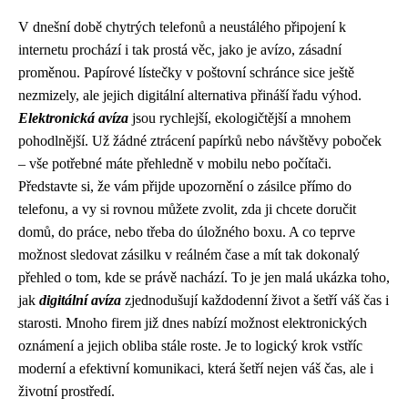
V dnešní době chytrých telefonů a neustálého připojení k
internetu prochází i tak prostá věc, jako je avízo, zásadní
proměnou. Papírové lístečky v poštovní schránce sice ještě
nezmizely, ale jejich digitální alternativa přináší řadu výhod.
Elektronická avíza
jsou rychlejší, ekologičtější a mnohem
pohodlnější. Už žádné ztrácení papírků nebo návštěvy poboček
– vše potřebné máte přehledně v mobilu nebo počítači.
Představte si, že vám přijde upozornění o zásilce přímo do
telefonu, a vy si rovnou můžete zvolit, zda ji chcete doručit
domů, do práce, nebo třeba do úložného boxu. A co teprve
možnost sledovat zásilku v reálném čase a mít tak dokonalý
přehled o tom, kde se právě nachází. To je jen malá ukázka toho,
jak
digitální avíza
zjednodušují každodenní život a šetří váš čas i
starosti. Mnoho firem již dnes nabízí možnost elektronických
oznámení a jejich obliba stále roste. Je to logický krok vstříc
moderní a efektivní komunikaci, která šetří nejen váš čas, ale i
životní prostředí.