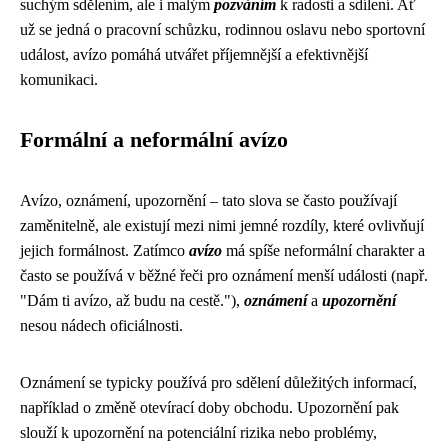
suchým sdělením, ale i malým
pozváním
k radosti a sdílení. Ať
už se jedná o pracovní schůzku, rodinnou oslavu nebo sportovní
událost, avízo pomáhá utvářet příjemnější a efektivnější
komunikaci.
Formální a neformální avízo
Avízo, oznámení, upozornění – tato slova se často používají
zaměnitelně, ale existují mezi nimi jemné rozdíly, které ovlivňují
jejich formálnost. Zatímco
avízo
má spíše neformální charakter a
často se používá v běžné řeči pro oznámení menší události (např.
"Dám ti avízo, až budu na cestě."),
oznámení
a
upozornění
nesou nádech oficiálnosti.
Oznámení se typicky používá pro sdělení důležitých informací,
například o změně otevírací doby obchodu. Upozornění pak
slouží k upozornění na potenciální rizika nebo problémy,