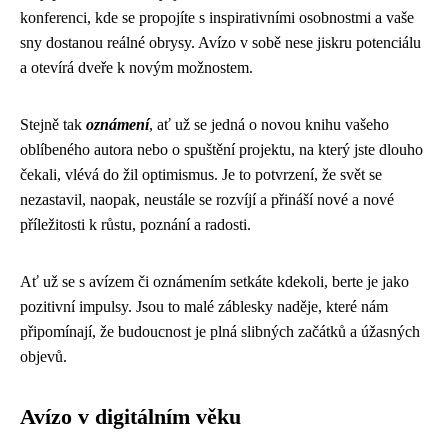
konferenci, kde se propojíte s inspirativními osobnostmi a vaše
sny dostanou reálné obrysy. Avízo v sobě nese jiskru potenciálu
a otevírá dveře k novým možnostem.
Stejně tak
oznámení
, ať už se jedná o novou knihu vašeho
oblíbeného autora nebo o spuštění projektu, na který jste dlouho
čekali, vlévá do žil optimismus. Je to potvrzení, že svět se
nezastavil, naopak, neustále se rozvíjí a přináší nové a nové
příležitosti k růstu, poznání a radosti.
Ať už se s avízem či oznámením setkáte kdekoli, berte je jako
pozitivní impulsy. Jsou to malé záblesky naděje, které nám
připomínají, že budoucnost je plná slibných začátků a úžasných
objevů.
Avízo v digitálním věku