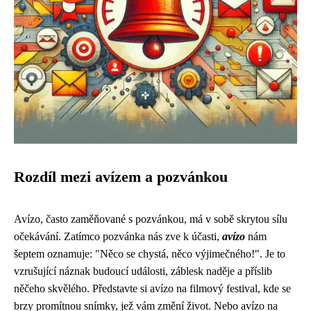
Rozdíl mezi avízem a pozvánkou
Avízo, často zaměňované s pozvánkou, má v sobě skrytou sílu
očekávání. Zatímco pozvánka nás zve k účasti,
avízo
nám
šeptem oznamuje: "Něco se chystá, něco výjimečného!". Je to
vzrušující náznak budoucí události, záblesk naděje a příslib
něčeho skvělého. Představte si avízo na filmový festival, kde se
brzy promítnou snímky, jež vám změní život. Nebo avízo na