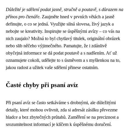
Důležité je sdělení podat jasně, stručně a poutavě, s důrazem na
přínos pro čtenáře.
Zaujměte hned v prvních větách a jasně
definujte, o co se jedná. Využijte silná slovesa, živý jazyk a
nebojte se kreativity. Inspirujte se úspěšnými avízy – co vás na
nich zaujalo? Možná to byl chytlavý titulek, originální obrázek
nebo slib něčeho výjimečného. Pamatujte, že i zdánlivě
obyčejná informace se dá podat poutavě a s nadšením. Ať už
oznamujete cokoli, udělejte to s úsměvem a s myšlenkou na to,
jakou radost a užitek vaše sdělení přinese ostatním.
Časté chyby při psaní avíz
Při psaní avíz se často setkáváme s drobnými, ale důležitými
detaily, které mohou ovlivnit, zda si adresát zásilku převezme
hladce a bez zbytečných průtahů. Zaměření se na preciznost a
srozumitelnost informací je klíčem k úspěšnému doručení.