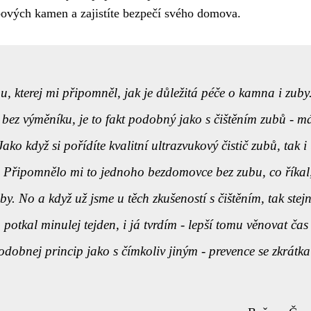
bových kamen a zajistíte bezpečí svého domova.
 kterej mi připomněl, jak je důležitá péče o kamna i zuby
bez výměníku, je to fakt podobný jako s čištěním zubů - 
 Jako když si
pořídíte kvalitní ultrazvukový čistič zubů
, tak i
t. Připomnělo mi to
jednoho bezdomovce bez zubu
, co říkal
uby. No a když už jsme u těch zkušeností s čištěním, tak stej
otkal minulej tejden, i já tvrdím - lepší tomu věnovat čas
odobnej princip jako s čímkoliv jiným - prevence se zkrátka