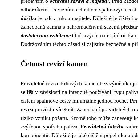
především o
ochranu zdraví a majetku
. Před každo
odborníkem – revizním technikem spalinových cest. 
údržba
je pak v rukou majitele. Důležité je čištění o
Zanedbaná kamna s nahromaděnými sazemi představu
dostatečnou vzdálenost
hořlavých materiálů od kame
Dodržováním těchto zásad si zajistíte bezpečné a př
Četnost revizí kamen
Pravidelné revize krbových kamen bez výměníku jso
se liší
v závislosti na intenzitě používání, typu pal
čištění spalinové cesty minimálně jednou ročně.
Při
revizi provést i vícekrát. Zanedbání pravidelných r
riziko vzniku požáru. Kromě toho může zanesený ko
zvýšenou spotřebu paliva.
Pravidelná údržba
zahrn
komponentů. Důležité je také čištění popelníku a o