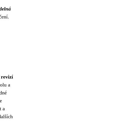
delná
čení.
revizí
olu a
odné
e
t a
dalších