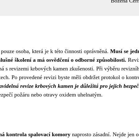
Božena Čer
ouze osoba, která je k této činnosti oprávněná.
Musí se jed
lušné školení a má osvědčení o odborné způsobilosti.
Revi
má s revizemi krbových kamen zkušenosti. Při výběru revizní
tech. Po provedené revizi byste měli obdržet protokol o kontr
avidelná revize krbových kamen je důležitá pro jejich bezpe
ezpečí požáru nebo otravy oxidem uhelnatým.
ná kontrola spalovací komory
naprosto zásadní. Nejde jen 