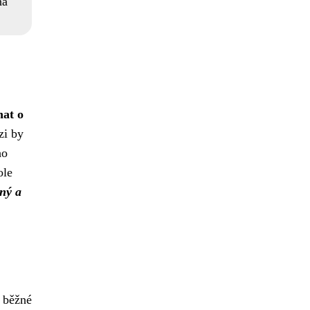
ná
nat o
zi by
ho
ole
čný a
o běžné