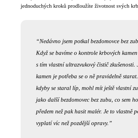
jednoduchých kroků prodloužíte životnost svých kr
Nedávno jsem potkal bezdomovce bez zubu,
Když se bavíme o kontrole krbových kamen 
s tím vlastní ultrazvukový čistič zkušenosti.
kamen je potřeba se o ně pravidelně stara
kdyby se staral líp, mohl mít ještě vlastní z
jako další bezdomovec bez zubu, co sem ho p
předem než pak hasit malér. Je to vlastně p
vyplatí víc než pozdější opravy.