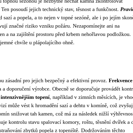
u topnou sezónou je nezbytné nechat kamna zkontrolovat
Ten posoudí jejich technický stav, těsnost a funkčnost.
Pravi
d sazí a popela, a to nejen v topné sezóně, ale i po jejím skon
jí značné riziko vzniku požáru. Nezapomínejte ani na
n a na zajištění prostoru před krbem nehořlavou podložkou.
íjemné chvíle u plápolajícího ohně.
u zásadní pro jejich bezpečný a efektivní provoz.
Frekvence 
iva a doporučení výrobce. Obecně se doporučuje provádět kontr
 intenzivnějším topení
, například v zimních měsících, je vh
evizí může vést k hromadění sazí a dehtu v komíně, což zvyšuj
mín snižovat tah kamen, což má za následek nižší výhřevnos
uje kontrolu stavu spalovací komory, roštu, těsnění dvířek a 
dstraňování zbytků popela z topeniště. Dodržováním těchto