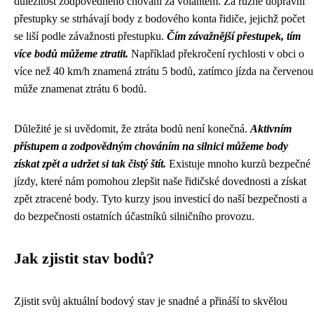
důležitost zodpovědného chování za volantem. Za různé dopravní
přestupky se strhávají body z bodového konta řidiče, jejichž počet
se liší podle závažnosti přestupku.
Čím závažnější přestupek, tím
více bodů můžeme ztratit.
Například překročení rychlosti v obci o
více než 40 km/h znamená ztrátu 5 bodů, zatímco jízda na červenou
může znamenat ztrátu 6 bodů.
Důležité je si uvědomit, že ztráta bodů není konečná.
Aktivním
přístupem a zodpovědným chováním na silnici můžeme body
získat zpět a udržet si tak čistý štít.
Existuje mnoho kurzů bezpečné
jízdy, které nám pomohou zlepšit naše řidičské dovednosti a získat
zpět ztracené body. Tyto kurzy jsou investicí do naší bezpečnosti a
do bezpečnosti ostatních účastníků silničního provozu.
Jak zjistit stav bodů?
Zjistit svůj aktuální bodový stav je snadné a přináší to skvělou