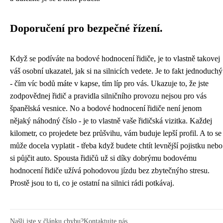
Doporučení pro bezpečné řízení.
Když se podíváte na
bodové hodnocení řidiče
, je to vlastně takovej
váš osobní ukazatel, jak si na silnicích vedete. Je to fakt jednoduchý
- čím víc bodů máte v kapse, tím líp pro vás. Ukazuje to, že jste
zodpovědnej řidič a pravidla silničního provozu nejsou pro vás
španělská vesnice. No a bodové hodnocení řidiče není jenom
nějaký náhodný číslo - je to vlastně vaše řidičská vizitka. Každej
kilometr, co projedete bez průšvihu, vám buduje lepší profil. A to se
může docela vyplatit - třeba když budete chtít levnější pojistku nebo
si půjčit auto. Spousta řidičů už si díky dobrýmu bodovému
hodnocení řidiče užívá pohodovou jízdu bez zbytečnýho stresu.
Prostě jsou to ti, co je ostatní na silnici rádi potkávaj.
Našli jste v článku chybu?
Kontaktujte nás