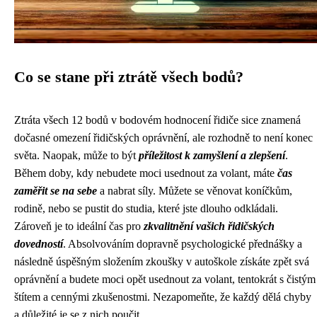
Co se stane při ztrátě všech bodů?
Ztráta všech 12 bodů v bodovém hodnocení řidiče sice znamená
dočasné omezení řidičských oprávnění, ale rozhodně to není konec
světa. Naopak, může to být
příležitost k zamyšlení a zlepšení
.
Během doby, kdy nebudete moci usednout za volant, máte
čas
zaměřit se na sebe
a nabrat síly. Můžete se věnovat koníčkům,
rodině, nebo se pustit do studia, které jste dlouho odkládali.
Zároveň je to ideální čas pro
zkvalitnění vašich řidičských
dovedností
. Absolvováním dopravně psychologické přednášky a
následně úspěšným složením zkoušky v autoškole získáte zpět svá
oprávnění a budete moci opět usednout za volant, tentokrát s čistým
štítem a cennými zkušenostmi. Nezapomeňte, že každý dělá chyby
a důležité je se z nich poučit.