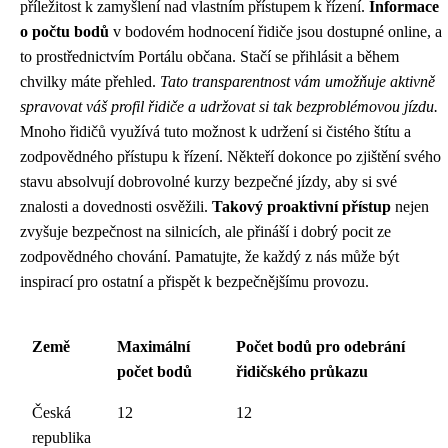
příležitost k zamyšlení nad vlastním přístupem k řízení.
Informace
o počtu bodů
v bodovém hodnocení řidiče jsou dostupné online, a
to prostřednictvím Portálu občana. Stačí se přihlásit a během
chvilky máte přehled.
Tato transparentnost vám umožňuje aktivně
spravovat váš profil řidiče a udržovat si tak bezproblémovou jízdu.
Mnoho řidičů využívá tuto možnost k udržení si čistého štítu a
zodpovědného přístupu k řízení. Někteří dokonce po zjištění svého
stavu absolvují dobrovolné kurzy bezpečné jízdy, aby si své
znalosti a dovednosti osvěžili.
Takový proaktivní přístup
nejen
zvyšuje bezpečnost na silnicích, ale přináší i dobrý pocit ze
zodpovědného chování. Pamatujte, že každý z nás může být
inspirací pro ostatní a přispět k bezpečnějšímu provozu.
Země
Maximální
Počet bodů pro odebrání
počet bodů
řidičského průkazu
Česká
12
12
republika