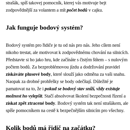
strašák, spíš takovej pomocník, kterej vás motivuje bejt
zodpovědnější za volantem a mít
počet bodů
v cajku.
Jak funguje bodový systém?
Bodový systém pro řidiče je tu od nás pro nás. Jeho cílem není
nikoho trestat, ale motivovat k zodpovědnému chování na silnicích.
Představte si ho jako hru, kde začínáte s čistým štítem – s nulovým
počtem bodů. Za bezproblémovou jízdu a dodržování pravidel
získáváte plusové body
, které slouží jako odměna za vaši snahu.
Naopak za drobné prohřešky se body odečítají. Důležité je
pamatovat na to, že i
pokud se bodový stav sníží, vždy existuje
možnost ho vylepšit
. Stačí absolvovat školení bezpečnosti řízení a
získat zpět ztracené body
. Bodový systém tak není strašákem, ale
spíše pomocníkem na cestě k bezpečnějším silnicím pro všechny.
Kolik bodů má řidič na začátku?