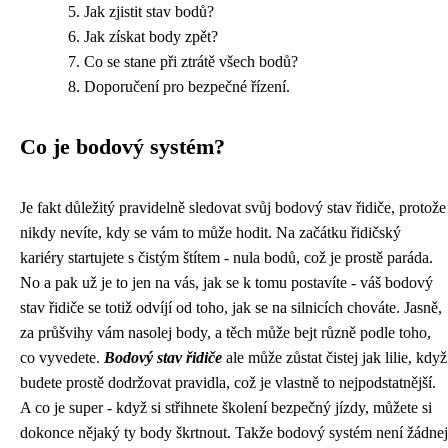
Jak zjistit stav bodů?
Jak získat body zpět?
Co se stane při ztrátě všech bodů?
Doporučení pro bezpečné řízení.
Co je bodový systém?
Je fakt důležitý pravidelně sledovat svůj
bodový stav řidiče
, protože
nikdy nevíte, kdy se vám to může hodit. Na začátku řidičský
kariéry startujete s čistým štítem - nula bodů, což je prostě paráda.
No a pak už je to jen na vás, jak se k tomu postavíte - váš bodový
stav řidiče se totiž odvíjí od toho, jak se na silnicích chováte. Jasně,
za průšvihy vám nasolej body, a těch může bejt různě podle toho,
co vyvedete.
Bodový stav řidiče
ale může zůstat čistej jak lilie, když
budete prostě dodržovat pravidla, což je vlastně to nejpodstatnější.
A co je super - když si střihnete školení bezpečný jízdy, můžete si
dokonce nějaký ty body škrtnout. Takže bodový systém není žádnej