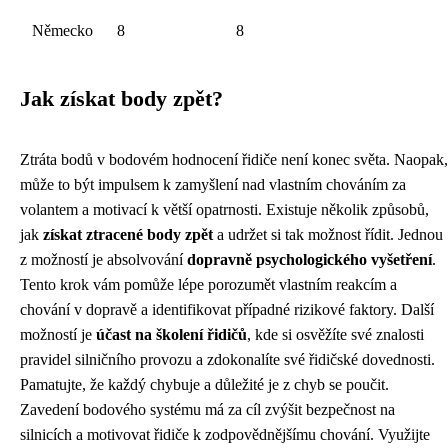
Německo
8
8
Jak získat body zpět?
Ztráta bodů v bodovém hodnocení řidiče není konec světa. Naopak,
může to být impulsem k zamyšlení nad vlastním chováním za
volantem a motivací k větší opatrnosti. Existuje několik způsobů,
jak
získat ztracené body zpět
a udržet si tak možnost řídit. Jednou
z možností je absolvování
dopravně psychologického vyšetření
.
Tento krok vám pomůže lépe porozumět vlastním reakcím a
chování v dopravě a identifikovat případné rizikové faktory. Další
možností je
účast na školení řidičů
, kde si osvěžíte své znalosti
pravidel silničního provozu a zdokonalíte své řidičské dovednosti.
Pamatujte, že každý chybuje a důležité je z chyb se poučit.
Zavedení bodového systému má za cíl zvýšit bezpečnost na
silnicích a motivovat řidiče k zodpovědnějšímu chování. Využijte