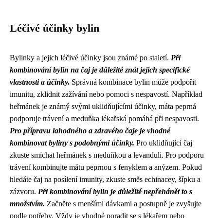
Léčivé účinky bylin
Bylinky a jejich léčivé účinky jsou známé po staletí.
Při
kombinování bylin na čaj je důležité znát jejich specifické
vlastnosti a účinky.
Správná kombinace bylin může podpořit
imunitu, zklidnit zažívání nebo pomoci s nespavostí. Například
heřmánek je známý svými uklidňujícími účinky, máta peprná
podporuje trávení a meduňka lékařská pomáhá při nespavosti.
Pro přípravu lahodného a zdravého čaje je vhodné
kombinovat byliny s podobnými účinky.
Pro uklidňující čaj
zkuste smíchat heřmánek s meduňkou a levandulí. Pro podporu
trávení kombinujte mátu peprnou s fenyklem a anýzem. Pokud
hledáte čaj na posílení imunity, zkuste směs echinacey, šípku a
zázvoru.
Při kombinování bylin je důležité nepřehánět to s
množstvím.
Začněte s menšími dávkami a postupně je zvyšujte
podle potřeby. Vždy je vhodné poradit se s lékařem nebo