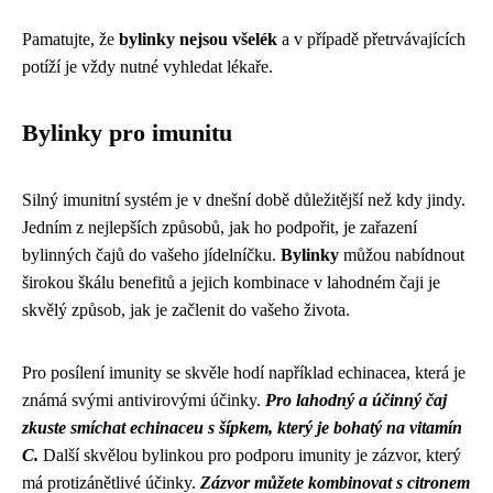
Pamatujte, že
bylinky nejsou všelék
a v případě přetrvávajících
potíží je vždy nutné vyhledat lékaře.
Bylinky pro imunitu
Silný imunitní systém je v dnešní době důležitější než kdy jindy.
Jedním z nejlepších způsobů, jak ho podpořit, je zařazení
bylinných čajů do vašeho jídelníčku.
Bylinky
můžou nabídnout
širokou škálu benefitů a jejich kombinace v lahodném čaji je
skvělý způsob, jak je začlenit do vašeho života.
Pro posílení imunity se skvěle hodí například echinacea, která je
známá svými antivirovými účinky.
Pro lahodný a účinný čaj
zkuste smíchat echinaceu s šípkem, který je bohatý na vitamín
C.
Další skvělou bylinkou pro podporu imunity je zázvor, který
má protizánětlivé účinky.
Zázvor můžete kombinovat s citronem