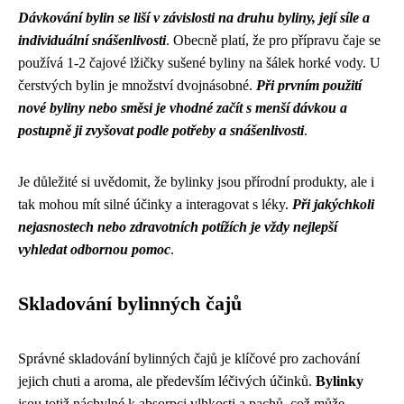
Dávkování bylin se liší v závislosti na druhu byliny, její síle a
individuální snášenlivosti
. Obecně platí, že pro přípravu čaje se
používá 1-2 čajové lžičky sušené byliny na šálek horké vody. U
čerstvých bylin je množství dvojnásobné.
Při prvním použití
nové byliny nebo směsi je vhodné začít s menší dávkou a
postupně ji zvyšovat podle potřeby a snášenlivosti
.
Je důležité si uvědomit, že bylinky jsou přírodní produkty, ale i
tak mohou mít silné účinky a interagovat s léky.
Při jakýchkoli
nejasnostech nebo zdravotních potížích je vždy nejlepší
vyhledat odbornou pomoc
.
Skladování bylinných čajů
Správné skladování bylinných čajů je klíčové pro zachování
jejich chuti a aroma, ale především léčivých účinků.
Bylinky
jsou totiž náchylné k absorpci vlhkosti a pachů, což může