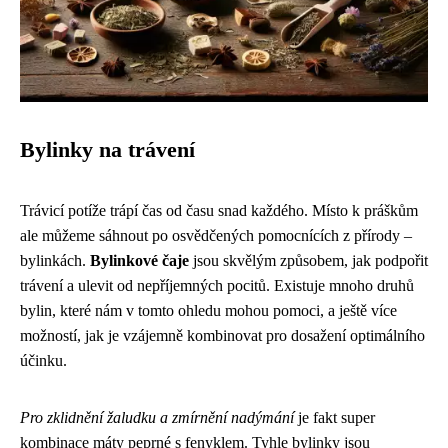
Bylinky na trávení
Trávicí potíže trápí čas od času snad každého. Místo k práškům
ale můžeme sáhnout po osvědčených pomocnících z přírody –
bylinkách.
Bylinkové čaje
jsou skvělým způsobem, jak podpořit
trávení a ulevit od nepříjemných pocitů. Existuje mnoho druhů
bylin, které nám v tomto ohledu mohou pomoci, a ještě více
možností, jak je vzájemně kombinovat pro dosažení optimálního
účinku.
Pro zklidnění žaludku a zmírnění nadýmání
je fakt super
kombinace máty peprné s fenyklem. Tyhle bylinky jsou