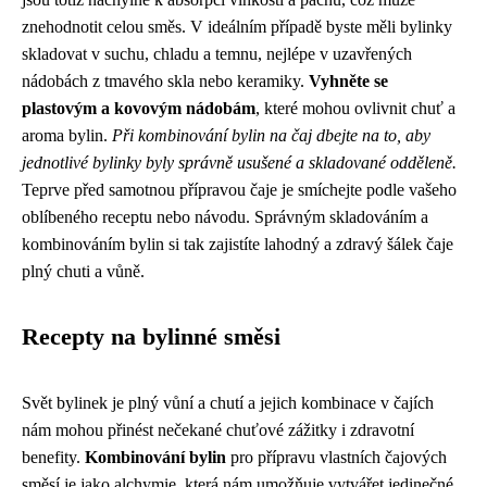
znehodnotit celou směs. V ideálním případě byste měli bylinky
skladovat v suchu, chladu a temnu, nejlépe v uzavřených
nádobách z tmavého skla nebo keramiky.
Vyhněte se
plastovým a kovovým nádobám
, které mohou ovlivnit chuť a
aroma bylin.
Při kombinování bylin na čaj dbejte na to, aby
jednotlivé bylinky byly správně usušené a skladované odděleně.
Teprve před samotnou přípravou čaje je smíchejte podle vašeho
oblíbeného receptu nebo návodu. Správným skladováním a
kombinováním bylin si tak zajistíte lahodný a zdravý šálek čaje
plný chuti a vůně.
Recepty na bylinné směsi
Svět bylinek je plný vůní a chutí a jejich kombinace v čajích
nám mohou přinést nečekané chuťové zážitky i zdravotní
benefity.
Kombinování bylin
pro přípravu vlastních čajových
směsí je jako alchymie, která nám umožňuje vytvářet jedinečné