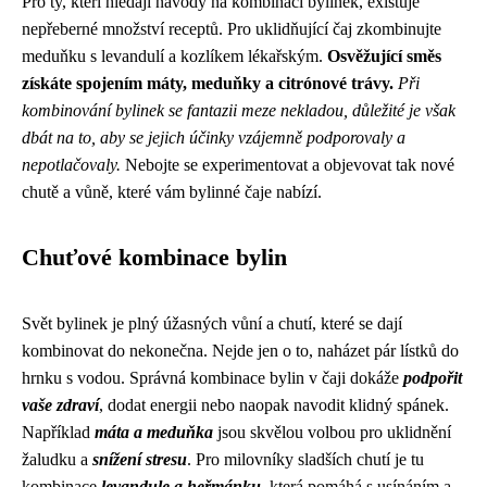
Pro ty, kteří hledají návody na kombinaci bylinek, existuje
nepřeberné množství receptů. Pro uklidňující čaj zkombinujte
meduňku s levandulí a kozlíkem lékařským.
Osvěžující směs
získáte spojením máty, meduňky a citrónové trávy.
Při
kombinování bylinek se fantazii meze nekladou, důležité je však
dbát na to, aby se jejich účinky vzájemně podporovaly a
nepotlačovaly.
Nebojte se experimentovat a objevovat tak nové
chutě a vůně, které vám bylinné čaje nabízí.
Chuťové kombinace bylin
Svět bylinek je plný úžasných vůní a chutí, které se dají
kombinovat do nekonečna. Nejde jen o to, naházet pár lístků do
hrnku s vodou. Správná kombinace bylin v čaji dokáže
podpořit
vaše zdraví
, dodat energii nebo naopak navodit klidný spánek.
Například
máta a meduňka
jsou skvělou volbou pro uklidnění
žaludku a
snížení stresu
. Pro milovníky sladších chutí je tu
kombinace
levandule a heřmánku
, která pomáhá s usínáním a