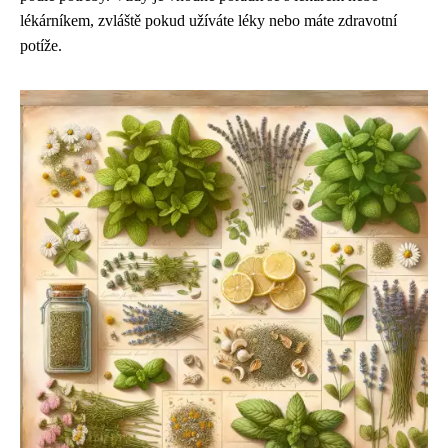
lékárníkem, zvláště pokud užíváte léky nebo máte zdravotní
potíže.