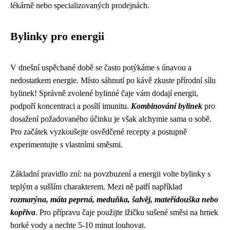
lékárně nebo specializovaných prodejnách.
Bylinky pro energii
V dnešní uspěchané době se často potýkáme s únavou a
nedostatkem energie. Místo sáhnutí po kávě zkuste přírodní sílu
bylinek! Správně zvolené bylinné čaje vám dodají energii,
podpoří koncentraci a posílí imunitu.
Kombinování bylinek
pro
dosažení požadovaného účinku je však alchymie sama o sobě.
Pro začátek vyzkoušejte osvědčené recepty a postupně
experimentujte s vlastními směsmi.
Základní pravidlo zní: na povzbuzení a energii volte bylinky s
teplým a sušším charakterem. Mezi ně patří například
rozmarýna, máta peprná, meduňka, šalvěj, mateřídouška nebo
kopřiva
. Pro přípravu čaje použijte lžičku sušené směsi na hrnek
horké vody a nechte 5-10 minut louhovat.