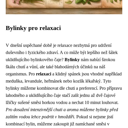
Bylinky pro relaxaci
V dnešní uspěchané době je relaxace nezbytná pro udržení
duševního i fyzického zdraví. A co může být lepšího než šálek
uklidňujícího bylinkového čaje?
Bylinky
nám nabízí širokou
škálu chutí a vůní, ale také blahodárných účinků na náš
organismus. Pro
relaxaci
a klidný spánek jsou vhodné například
meduňka, levandule, heřmánek nebo kozlík lékařský. Tyto
bylinky můžeme kombinovat dle chuti a preferencí. Pro přípravu
lahodného a uklidňujícího čaje stačí zalít jednu až dvě čajové
lžičky sušené směsi horkou vodou a nechat 10 minut louhovat.
Pro dosažení intenzivnější chuti a aroma můžeme bylinky před
zalitím vodou lehce podrtit v hmoždíři.
Pokud si nejsme jistí
kombinací bylin, můžeme zakoupit již namíchané směsi v