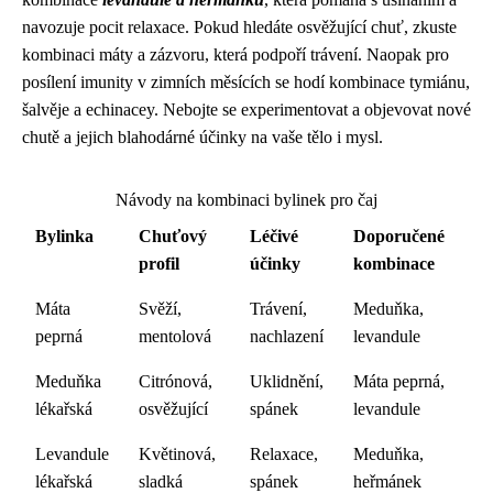
navozuje pocit relaxace. Pokud hledáte osvěžující chuť, zkuste
kombinaci máty a zázvoru, která podpoří trávení. Naopak pro
posílení imunity v zimních měsících se hodí kombinace tymiánu,
šalvěje a echinacey. Nebojte se experimentovat a objevovat nové
chutě a jejich blahodárné účinky na vaše tělo i mysl.
Návody na kombinaci bylinek pro čaj
Bylinka
Chuťový
Léčivé
Doporučené
profil
účinky
kombinace
Máta
Svěží,
Trávení,
Meduňka,
peprná
mentolová
nachlazení
levandule
Meduňka
Citrónová,
Uklidnění,
Máta peprná,
lékařská
osvěžující
spánek
levandule
Levandule
Květinová,
Relaxace,
Meduňka,
lékařská
sladká
spánek
heřmánek