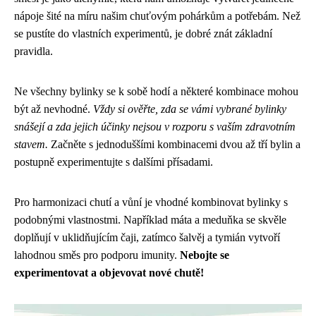
nápoje šité na míru našim chuťovým pohárkům a potřebám. Než
se pustíte do vlastních experimentů, je dobré znát základní
pravidla.
Ne všechny bylinky se k sobě hodí a některé kombinace mohou
být až nevhodné.
Vždy si ověřte, zda se vámi vybrané bylinky
snášejí a zda jejich účinky nejsou v rozporu s vaším zdravotním
stavem.
Začněte s jednoduššími kombinacemi dvou až tří bylin a
postupně experimentujte s dalšími přísadami.
Pro harmonizaci chutí a vůní je vhodné kombinovat bylinky s
podobnými vlastnostmi. Například máta a meduňka se skvěle
doplňují v uklidňujícím čaji, zatímco šalvěj a tymián vytvoří
lahodnou směs pro podporu imunity.
Nebojte se
experimentovat a objevovat nové chutě!