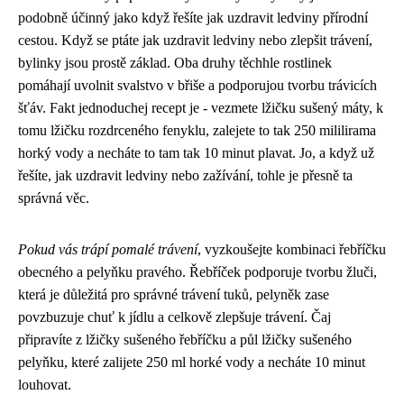
podobně účinný jako když řešíte
jak uzdravit ledviny
přírodní
cestou. Když se ptáte jak uzdravit ledviny nebo zlepšit trávení,
bylinky jsou prostě základ. Oba druhy těchhle rostlinek
pomáhají uvolnit svalstvo v břiše a podporujou tvorbu trávicích
šťáv. Fakt jednoduchej recept je - vezmete lžičku sušený máty, k
tomu lžičku rozdrceného fenyklu, zalejete to tak 250 mililirama
horký vody a necháte to tam tak 10 minut plavat. Jo, a když už
řešíte, jak uzdravit ledviny nebo zažívání, tohle je přesně ta
správná věc.
Pokud vás trápí pomalé trávení
, vyzkoušejte kombinaci řebříčku
obecného a pelyňku pravého. Řebříček podporuje tvorbu žluči,
která je důležitá pro správné trávení tuků, pelyněk zase
povzbuzuje chuť k jídlu a celkově zlepšuje trávení. Čaj
připravíte z lžičky sušeného řebříčku a půl lžičky sušeného
pelyňku, které zalijete 250 ml horké vody a necháte 10 minut
louhovat.