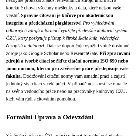
nezbytné prokázat znalost relevantních zdrojů informací a
korektně citovat všechny myšlenky a data, které nejsou vaše
vlastní.
Správné citování je klíčové pro akademickou
integritu a předcházení plagiátorství.
Pro vyhledávání
odborných zdrojů informací využijte především knihovní systém
ČZU, který poskytuje přístup k široké škále knih, vědeckých
časopisů a databází.
Dále se doporučuje využít i volně dostupné
zdroje jako Google Scholar nebo ResearchGate.
Při zpracování
zdrojů a tvorbě citací se řiďte citační normou ISO 690 nebo
jinou normou, kterou pro závěrečné práce předepisuje vaše
fakulta.
Dodržování citační normy vám usnadní práci a zajistí
jednotný styl citací v celé práci. V případě nejasností se obraťte
na svého vedoucího práce nebo na pracovníky knihovny ČZU,
kteří vám rádi s citováním pomohou.
Formální Úprava a Odevzdání
Závěrečná práce na ČZU musí splňovat formální požadavky