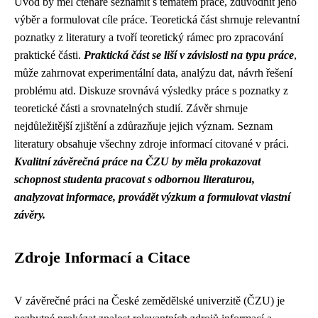
Úvod by měl čtenáře seznámit s tématem práce, zdůvodnit jeho
výběr a formulovat cíle práce. Teoretická část shrnuje relevantní
poznatky z literatury a tvoří teoretický rámec pro zpracování
praktické části.
Praktická část se liší v závislosti na typu práce
,
může zahrnovat experimentální data, analýzu dat, návrh řešení
problému atd. Diskuze srovnává výsledky práce s poznatky z
teoretické části a srovnatelných studií. Závěr shrnuje
nejdůležitější zjištění a zdůrazňuje jejich význam. Seznam
literatury obsahuje všechny zdroje informací citované v práci.
Kvalitní závěrečná práce na ČZU by měla prokazovat
schopnost studenta pracovat s odbornou literaturou,
analyzovat informace, provádět výzkum a formulovat vlastní
závěry.
Zdroje Informací a Citace
V závěrečné práci na České zemědělské univerzitě (ČZU) je