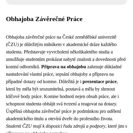
Obhajoba Závěrečné Práce
Obhajoba závěrečné práce na České zemědělské univerzitě
(ČZU) je důležitým milníkem v akademické dráze každého
studenta. Představuje vyvrcholení několikaletého studia a
umožňuje studentům prokázat nabyté znalosti a dovednosti před
komisí odborníků.
Příprava na obhajobu
zahrnuje důkladné
nastudování vlastní práce, sepsání obhajoby a přípravu na
případné dotazy od komise. Důležitá je i
prezentace práce
,
která by měla být srozumitelná, poutavá a měla by shrnout
klíčové body práce. Komise hodnotí nejen obsah práce, ale i
schopnost studenta obhájit svá tvrzení a reagovat na dotazy.
Úspěšná obhajoba závěrečné práce je podmínkou pro udělení
akademického titulu a otevírá dveře do profesního života.
Studenti ČZU mají k dispozici řadu zdrojů a podpory
, které jim s