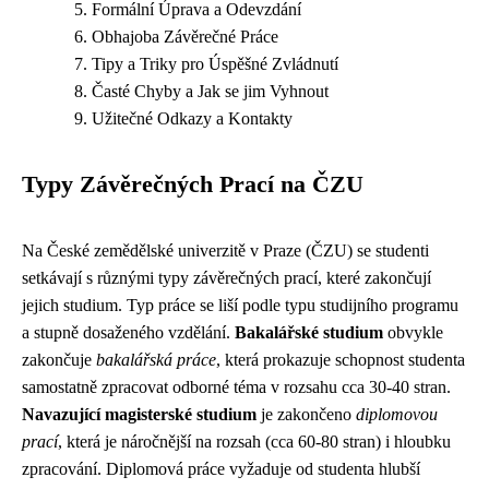
Formální Úprava a Odevzdání
Obhajoba Závěrečné Práce
Tipy a Triky pro Úspěšné Zvládnutí
Časté Chyby a Jak se jim Vyhnout
Užitečné Odkazy a Kontakty
Typy Závěrečných Prací na ČZU
Na České zemědělské univerzitě v Praze (ČZU) se studenti
setkávají s různými typy závěrečných prací, které zakončují
jejich studium. Typ práce se liší podle typu studijního programu
a stupně dosaženého vzdělání.
Bakalářské studium
obvykle
zakončuje
bakalářská práce
, která prokazuje schopnost studenta
samostatně zpracovat odborné téma v rozsahu cca 30-40 stran.
Navazující magisterské studium
je zakončeno
diplomovou
prací
, která je náročnější na rozsah (cca 60-80 stran) i hloubku
zpracování. Diplomová práce vyžaduje od studenta hlubší