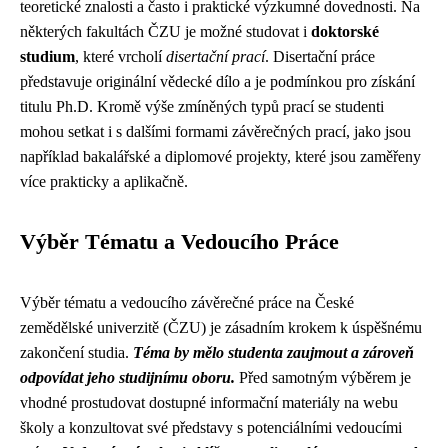
teoretické znalosti a často i praktické výzkumné dovednosti. Na
některých fakultách ČZU je možné studovat i
doktorské
studium
, které vrcholí
disertační prací
. Disertační práce
představuje originální vědecké dílo a je podmínkou pro získání
titulu Ph.D. Kromě výše zmíněných typů prací se studenti
mohou setkat i s dalšími formami závěrečných prací, jako jsou
například bakalářské a diplomové projekty, které jsou zaměřeny
více prakticky a aplikačně.
Výběr Tématu a Vedoucího Práce
Výběr tématu a vedoucího závěrečné práce na České
zemědělské univerzitě (ČZU) je zásadním krokem k úspěšnému
zakončení studia.
Téma by mělo studenta zaujmout a zároveň
odpovídat jeho studijnímu oboru.
Před samotným výběrem je
vhodné prostudovat dostupné informační materiály na webu
školy a konzultovat své představy s potenciálními vedoucími