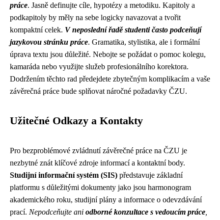
práce
. Jasně definujte cíle, hypotézy a metodiku. Kapitoly a
podkapitoly by měly na sebe logicky navazovat a tvořit
kompaktní celek.
V neposlední řadě studenti často podceňují
jazykovou stránku práce
. Gramatika, stylistika, ale i formální
úprava textu jsou důležité. Nebojte se požádat o pomoc kolegu,
kamaráda nebo využijte služeb profesionálního korektora.
Dodržením těchto rad předejdete zbytečným komplikacím a vaše
závěrečná práce bude splňovat náročné požadavky ČZU.
Užitečné Odkazy a Kontakty
Pro bezproblémové zvládnutí závěrečné práce na ČZU je
nezbytné znát klíčové zdroje informací a kontaktní body.
Studijní informační systém (SIS)
představuje základní
platformu s důležitými dokumenty jako jsou harmonogram
akademického roku, studijní plány a informace o odevzdávání
prací.
Nepodceňujte ani
odborné konzultace s vedoucím práce
,