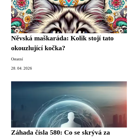
Něvská maškaráda: Kolik stojí tato
okouzlující kočka?
Ostatní
28. 04. 2026
Záhada čísla 580: Co se skrývá za