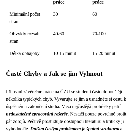
práce
práce
Minimální počet
30
60
stran
Obvyklý rozsah
40-60
70-100
stran
Délka obhajoby
10-15 minut
15-20 minut
Časté Chyby a Jak se jim Vyhnout
Při psaní závěrečné práce na ČZU se studenti často dopouštějí
několika typických chyb. Vyvarujte se jim a usnadněte si cestu k
úspěšnému zakončení studia. Mezi nejčastější prohřešky patří
nedostatečné zpracování rešerše
. Nestačí pouze povrchně projít
pár zdrojů. Pečlivě prostudujte dostupnou literaturu a kriticky ji
vyhodnoťte.
Dalším častým problémem je špatná strukturace