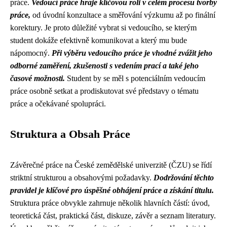
práce.
Vedoucí práce hraje klíčovou roli v celém procesu tvorby
práce,
od úvodní konzultace a směřování výzkumu až po finální
korektury. Je proto důležité vybrat si vedoucího, se kterým
student dokáže efektivně komunikovat a který mu bude
nápomocný.
Při výběru vedoucího práce je vhodné zvážit jeho
odborné zaměření, zkušenosti s vedením prací a také jeho
časové možnosti.
Student by se měl s potenciálním vedoucím
práce osobně setkat a prodiskutovat své představy o tématu
práce a očekávané spolupráci.
Struktura a Obsah Práce
Závěrečné práce na České zemědělské univerzitě (ČZU) se řídí
striktní strukturou a obsahovými požadavky.
Dodržování těchto
pravidel je klíčové pro úspěšné obhájení práce a získání titulu.
Struktura práce obvykle zahrnuje několik hlavních částí: úvod,
teoretická část, praktická část, diskuze, závěr a seznam literatury.