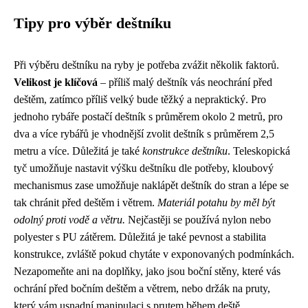
Tipy pro výběr deštníku
Při výběru deštníku na ryby je potřeba zvážit několik faktorů.
Velikost je klíčová
– příliš malý deštník vás neochrání před
deštěm, zatímco příliš velký bude těžký a nepraktický. Pro
jednoho rybáře postačí deštník s průměrem okolo 2 metrů, pro
dva a více rybářů je vhodnější zvolit deštník s průměrem 2,5
metru a více. Důležitá je také
konstrukce deštníku
. Teleskopická
tyč umožňuje nastavit výšku deštníku dle potřeby, kloubový
mechanismus zase umožňuje naklápět deštník do stran a lépe se
tak chránit před deštěm i větrem.
Materiál potahu by měl být
odolný proti vodě a větru.
Nejčastěji se používá nylon nebo
polyester s PU zátěrem. Důležitá je také pevnost a stabilita
konstrukce, zvláště pokud chytáte v exponovaných podmínkách.
Nezapomeňte ani na doplňky, jako jsou boční stěny, které vás
ochrání před bočním deštěm a větrem, nebo držák na pruty,
který vám usnadní manipulaci s prutem během deště.