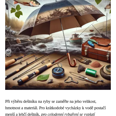
Při výběru deštníku na ryby se zaměřte na jeho velikost,
hmotnost a materiál. Pro krátkodobé vycházky k vodě postačí
menší a lehčí deštník,
pro celodenní rybaření se vyplatí