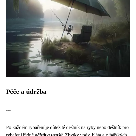
Péče a údržba
---
Po každém rybaření je důležité deštník na ryby nebo deštník pro
rybaření řádně
očistit a usušit
. Zbytky vody, bláta a rybářských