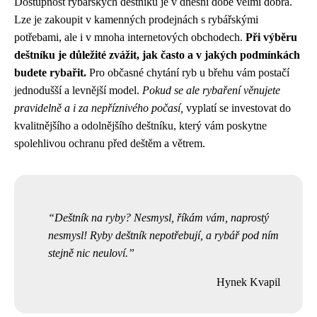
Dostupnost rybářských deštníků je v dnešní době velmi dobrá.
Lze je zakoupit v kamenných prodejnách s rybářskými
potřebami, ale i v mnoha internetových obchodech.
Při výběru
deštníku je důležité zvážit, jak často a v jakých podmínkách
budete rybařit.
Pro občasné chytání ryb u břehu vám postačí
jednodušší a levnější model.
Pokud se ale rybaření věnujete
pravidelně a i za nepříznivého počasí,
vyplatí se investovat do
kvalitnějšího a odolnějšího deštníku, který vám poskytne
spolehlivou ochranu před deštěm a větrem.
Deštník na ryby? Nesmysl, říkám vám, naprostý
nesmysl! Ryby deštník nepotřebují, a rybář pod ním
stejně nic neuloví.
Hynek Kvapil