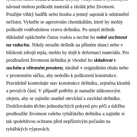
návnad mohou poškodit materiál a zkrátit jeho životnost.
Použijte vlhký hadřík nebo houbu a jemný saponát k odstranění
nečistot. Vyhněte se agresivním chemikáliím, které by mohly
poškodit voděodolnou vrstvu deštníku. Po umytí deštník
důkladně opláchněte čistou vodou a nechte ho
volně uschnout
na vzduchu
. Nikdy nesušte deštník na přímém slunci nebo v
blízkosti zdrojů tepla, mohlo by dojít k deformaci materiálu. Pro
prodloužení životnosti deštníku je vhodné ho
skladovat v
suchém a větraném prostoru
, ideálně v originálním obalu nebo
v prostorném sáčku, aby nedošlo k poškození konstrukce.
Pravidelně kontrolujte stav konstrukce deštníku, zejména kloubů
a pevných částí. V případě potřeby je namažte silikonovým
olejem, aby se zajistilo snadné otevírání a zavírání deštníku.
Dodržováním těchto jednoduchých pokynů pro péči a údržbu
prodloužíte životnost vašeho rybářského deštníku a zajistíte si
tak spolehlivou ochranu před nepříznivým počasím na
rybářských výpravách.