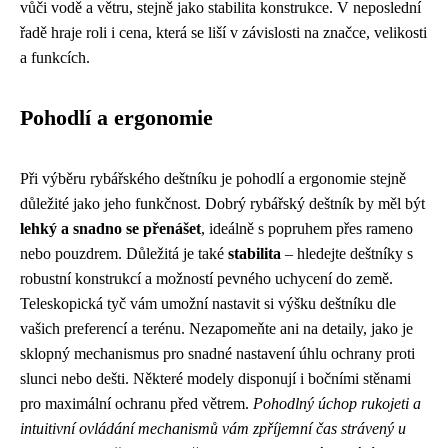
vůči vodě a větru, stejně jako stabilita konstrukce. V neposlední
řadě hraje roli i cena, která se liší v závislosti na značce, velikosti
a funkcích.
Pohodlí a ergonomie
Při výběru rybářského deštníku je pohodlí a ergonomie stejně
důležité jako jeho funkčnost. Dobrý rybářský deštník by měl být
lehký a snadno se přenášet
, ideálně s popruhem přes rameno
nebo pouzdrem. Důležitá je také
stabilita
– hledejte deštníky s
robustní konstrukcí a možností pevného uchycení do země.
Teleskopická tyč vám umožní nastavit si výšku deštníku dle
vašich preferencí a terénu. Nezapomeňte ani na detaily, jako je
sklopný mechanismus pro snadné nastavení úhlu ochrany proti
slunci nebo dešti. Některé modely disponují i bočními stěnami
pro maximální ochranu před větrem.
Pohodlný úchop rukojeti a
intuitivní ovládání mechanismů vám zpříjemní čas strávený u