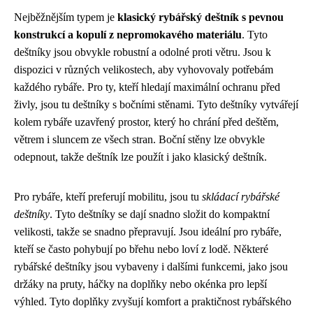
Nejběžnějším typem je
klasický rybářský deštník s pevnou
konstrukcí a kopulí z nepromokavého materiálu
. Tyto
deštníky jsou obvykle robustní a odolné proti větru. Jsou k
dispozici v různých velikostech, aby vyhovovaly potřebám
každého rybáře. Pro ty, kteří hledají maximální ochranu před
živly, jsou tu deštníky s bočními stěnami. Tyto deštníky vytvářejí
kolem rybáře uzavřený prostor, který ho chrání před deštěm,
větrem i sluncem ze všech stran. Boční stěny lze obvykle
odepnout, takže deštník lze použít i jako klasický deštník.
Pro rybáře, kteří preferují mobilitu, jsou tu
skládací rybářské
deštníky
. Tyto deštníky se dají snadno složit do kompaktní
velikosti, takže se snadno přepravují. Jsou ideální pro rybáře,
kteří se často pohybují po břehu nebo loví z lodě. Některé
rybářské deštníky jsou vybaveny i dalšími funkcemi, jako jsou
držáky na pruty, háčky na doplňky nebo okénka pro lepší
výhled. Tyto doplňky zvyšují komfort a praktičnost rybářského