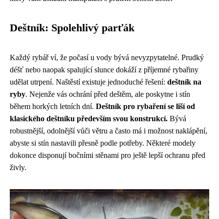
Deštník: Spolehlivý parťák
Každý rybář ví, že počasí u vody bývá nevyzpytatelné. Prudký
déšť nebo naopak spalující slunce dokáží z příjemné rybařiny
udělat utrpení. Naštěstí existuje jednoduché řešení:
deštník na
ryby
. Nejenže vás ochrání před deštěm, ale poskytne i stín
během horkých letních dní.
Deštník pro rybaření se liší od
klasického deštníku především svou konstrukcí.
Bývá
robustnější, odolnější vůči větru a často má i možnost naklápění,
abyste si stín nastavili přesně podle potřeby. Některé modely
dokonce disponují bočními stěnami pro ještě lepší ochranu před
živly.