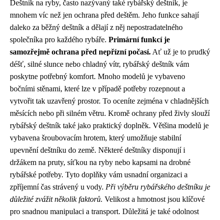
Deštník na ryby, často nazývaný také rybářský deštník, je
mnohem víc než jen ochrana před deštěm. Jeho funkce sahají
daleko za běžný deštník a dělají z něj nepostradatelného
společníka pro každého rybáře.
Primární funkcí je
samozřejmě ochrana před nepřízní počasí.
Ať už je to prudký
déšť, silné slunce nebo chladný vítr, rybářský deštník vám
poskytne potřebný komfort. Mnoho modelů je vybaveno
bočními stěnami, které lze v případě potřeby rozepnout a
vytvořit tak uzavřený prostor. To oceníte zejména v chladnějších
měsících nebo při silném větru. Kromě ochrany před živly slouží
rybářský deštník také jako praktický doplněk. Většina modelů je
vybavena šroubovacím hrotem, který umožňuje stabilní
upevnění deštníku do země. Některé deštníky disponují i ​​
držákem na pruty, síťkou na ryby nebo kapsami na drobné
rybářské potřeby. Tyto doplňky vám usnadní organizaci a
zpříjemní čas strávený u vody.
Při výběru rybářského deštníku je
důležité zvážit několik faktorů.
Velikost a hmotnost jsou klíčové
pro snadnou manipulaci a transport. Důležitá je také odolnost