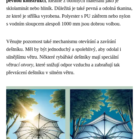
pevnou konstrukcí
, ideálně z odolných materiálů jako je
sklolaminát nebo hliník. Důležitá je také pevná a odolná tkanina,
ze které je stříška vyrobena. Polyester s PU zátěrem nebo nylon
s vodním sloupcem alespoň 1000 mm jsou dobrou volbou.
Věnujte pozornost také mechanismu otevírání a zavírání
deštníku. Měl by být jednoduchý a spolehlivý, aby odolal i
silnějšímu větru. Některé rybářské deštníky mají speciální
větrací otvory
, které snižují odpor vzduchu a zabraňují tak
převrácení deštníku v silném větru.