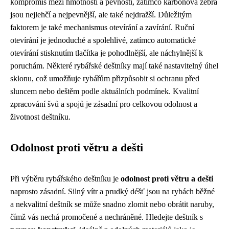
kompromis mezi hmotností a pevností, zatímco karbonová žebra
jsou nejlehčí a nejpevnější, ale také nejdražší. Důležitým
faktorem je také mechanismus otevírání a zavírání. Ruční
otevírání je jednoduché a spolehlivé, zatímco automatické
otevírání stisknutím tlačítka je pohodlnější, ale náchylnější k
poruchám. Některé rybářské deštníky mají také nastavitelný úhel
sklonu, což umožňuje rybářům přizpůsobit si ochranu před
sluncem nebo deštěm podle aktuálních podmínek. Kvalitní
zpracování švů a spojů je zásadní pro celkovou odolnost a
životnost deštníku.
Odolnost proti větru a dešti
Při výběru rybářského deštníku je
odolnost proti větru a dešti
naprosto zásadní. Silný vítr a prudký déšť jsou na rybách běžné
a nekvalitní deštník se může snadno zlomit nebo obrátit naruby,
čímž vás nechá promočené a nechráněné. Hledejte deštník s