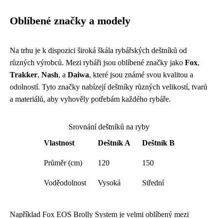
Oblíbené značky a modely
Na trhu je k dispozici široká škála rybářských deštníků od
různých výrobců. Mezi rybáři jsou oblíbené značky jako
Fox
,
Trakker
,
Nash
, a
Daiwa
, které jsou známé svou kvalitou a
odolností. Tyto značky nabízejí deštníky různých velikostí, tvarů
a materiálů, aby vyhověly potřebám každého rybáře.
Srovnání deštníků na ryby
Vlastnost
Deštník A
Deštník B
Průměr (cm)
120
150
Voděodolnost
Vysoká
Střední
Například Fox EOS Brolly System je velmi oblíbený mezi