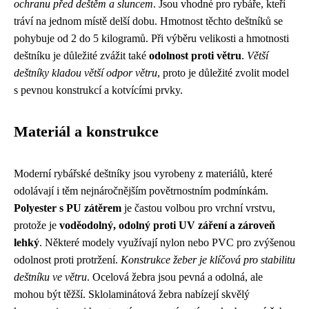
ochranu před deštěm a sluncem
. Jsou vhodné pro rybáře, kteří
tráví na jednom místě delší dobu. Hmotnost těchto deštníků se
pohybuje od 2 do 5 kilogramů. Při výběru velikosti a hmotnosti
deštníku je důležité zvážit také
odolnost proti větru
.
Větší
deštníky kladou větší odpor větru
, proto je důležité zvolit model
s pevnou konstrukcí a kotvícími prvky.
Materiál a konstrukce
Moderní rybářské deštníky jsou vyrobeny z materiálů, které
odolávají i těm nejnáročnějším povětrnostním podmínkám.
Polyester s PU zátěrem
je častou volbou pro vrchní vrstvu,
protože je
voděodolný, odolný proti UV záření a zároveň
lehký
. Některé modely využívají nylon nebo PVC pro zvýšenou
odolnost proti protržení.
Konstrukce žeber je klíčová pro stabilitu
deštníku ve větru
. Ocelová žebra jsou pevná a odolná, ale
mohou být těžší. Sklolaminátová žebra nabízejí skvělý