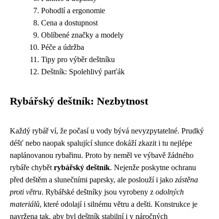
Pohodlí a ergonomie
Cena a dostupnost
Oblíbené značky a modely
Péče a údržba
Tipy pro výběr deštníku
Deštník: Spolehlivý parťák
Rybářský deštník: Nezbytnost
Každý rybář ví, že počasí u vody bývá nevyzpytatelné. Prudký
déšť nebo naopak spalující slunce dokáží zkazit i tu nejlépe
naplánovanou rybařinu. Proto by neměl ve výbavě žádného
rybáře chybět
rybářský deštník
. Nejenže poskytne ochranu
před deštěm a slunečními paprsky, ale poslouží i jako
zástěna
proti větru
. Rybářské deštníky jsou vyrobeny z
odolných
materiálů
, které odolají i silnému větru a dešti. Konstrukce je
navržena tak, aby byl deštník stabilní i v náročných