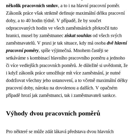
několik pracovních smluv
, a to i na hlavní pracovní poměr.
Zákoník práce však striktně definuje maximální délku pracovní
doby, a to 40 hodin týdně. V případě, že by součet
odpracovaných hodin ve všech zaměstnáních překročil tuto
hranici, musel by zaměstnanec
získat souhlas
od všech svých
zaměstnavatelů. V praxi je tak situace, kdy má osoba
dvě hlavní
pracovní poměry
, spíše výjimečná. Mnohem častěji se
setkáváme s kombinací hlavního pracovního poměru a jednoho
či více vedlejších pracovních poměrů. Je důležité si uvědomit, že
i když zákoník práce umožňuje mít více zaměstnání, je nutné
dodržovat všechny jeho ustanovení, a to včetně maximální délky
pracovní doby, nároku na dovolenou a dalších. V opačném
případě hrozí jak zaměstnanci, tak i zaměstnavateli sankce.
Výhody dvou pracovních poměrů
Pro některé se může zdát lákavá představa dvou hlavních