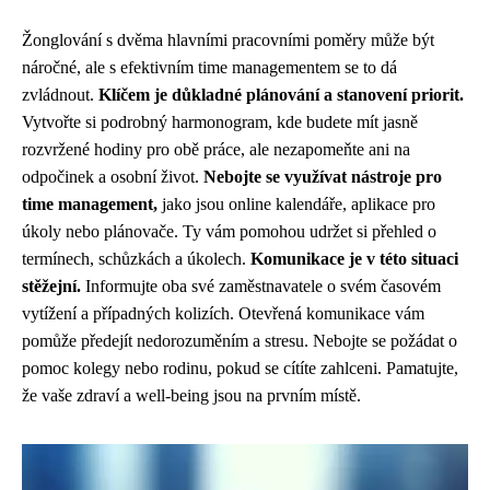
Žonglování s dvěma hlavními pracovními poměry může být
náročné, ale s efektivním time managementem se to dá
zvládnout.
Klíčem je důkladné plánování a stanovení priorit.
Vytvořte si podrobný harmonogram, kde budete mít jasně
rozvržené hodiny pro obě práce, ale nezapomeňte ani na
odpočinek a osobní život.
Nebojte se využívat nástroje pro
time management,
jako jsou online kalendáře, aplikace pro
úkoly nebo plánovače. Ty vám pomohou udržet si přehled o
termínech, schůzkách a úkolech.
Komunikace je v této situaci
stěžejní.
Informujte oba své zaměstnavatele o svém časovém
vytížení a případných kolizích. Otevřená komunikace vám
pomůže předejít nedorozuměním a stresu. Nebojte se požádat o
pomoc kolegy nebo rodinu, pokud se cítíte zahlceni. Pamatujte,
že vaše zdraví a well-being jsou na prvním místě.