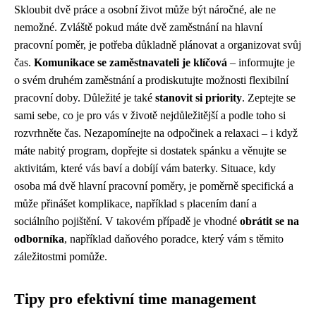
Skloubit dvě práce a osobní život může být náročné, ale ne
nemožné. Zvláště pokud máte dvě zaměstnání na hlavní
pracovní poměr, je potřeba důkladně plánovat a organizovat svůj
čas.
Komunikace se zaměstnavateli je klíčová
– informujte je
o svém druhém zaměstnání a prodiskutujte možnosti flexibilní
pracovní doby. Důležité je také
stanovit si priority
. Zeptejte se
sami sebe, co je pro vás v životě nejdůležitější a podle toho si
rozvrhněte čas. Nezapomínejte na odpočinek a relaxaci – i když
máte nabitý program, dopřejte si dostatek spánku a věnujte se
aktivitám, které vás baví a dobíjí vám baterky. Situace, kdy
osoba má dvě hlavní pracovní poměry, je poměrně specifická a
může přinášet komplikace, například s placením daní a
sociálního pojištění. V takovém případě je vhodné
obrátit se na
odborníka
, například daňového poradce, který vám s těmito
záležitostmi pomůže.
Tipy pro efektivní time management