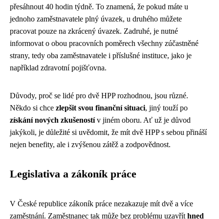
přesáhnout 40 hodin týdně. To znamená, že pokud máte u
jednoho zaměstnavatele plný úvazek, u druhého můžete
pracovat pouze na zkrácený úvazek. Zadruhé, je nutné
informovat o obou pracovních poměrech všechny zúčastněné
strany, tedy oba zaměstnavatele i příslušné instituce, jako je
například zdravotní pojišťovna.
Důvody, proč se lidé pro dvě HPP rozhodnou, jsou různé.
Někdo si chce
zlepšit svou finanční situaci
, jiný touží po
získání nových zkušeností
v jiném oboru. Ať už je důvod
jakýkoli, je důležité si uvědomit, že mít dvě HPP s sebou přináší
nejen benefity, ale i zvýšenou zátěž a zodpovědnost.
Legislativa a zákoník práce
V České republice zákoník práce nezakazuje mít dvě a více
zaměstnání. Zaměstnanec tak může bez problému uzavřít
hned