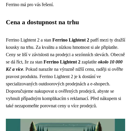
Ferrino má pro vás řešení.
Cena a dostupnost na trhu
Ferrino Lightent 2 a stan
Ferrino Lightent 2
patří mezi ty dražší
kousky na trhu. Za kvalitu a nízkou hmotnost si ale připlatíte.
Ceny se liší v závislosti na prodejci a sezónních slevách. Obecně
se dá říct, že za stan
Ferrino Lightent 2
zaplatíte
okolo 10 000
Kč a více
. Pokud narazíte na výrazně nižší cenu, raději si ověřte
pravost produktu. Ferrino Lightent 2 je k dostání ve
specializovaných outdoorových prodejnách a e-shopech.
Doporučujeme nakupovat u ověřených prodejců, abyste se
vyhnuli případným komplikacím s reklamací. Před nákupem si
také nezapomeňte porovnat ceny u více prodejců.