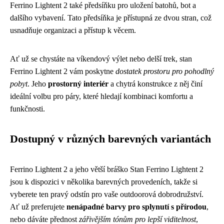
Ferrino Lightent 2 také předsíňku pro uložení batohů, bot a
dalšího vybavení. Tato předsíňka je přístupná ze dvou stran, což
usnadňuje organizaci a přístup k věcem.
Ať už se chystáte na víkendový výlet nebo delší trek, stan
Ferrino Lightent 2 vám poskytne
dostatek prostoru pro pohodlný
pobyt
. Jeho
prostorný interiér
a chytrá konstrukce z něj činí
ideální volbu pro páry, které hledají kombinaci komfortu a
funkčnosti.
Dostupný v různých barevných variantách
Ferrino Lightent 2 a jeho větší bráško Stan Ferrino Lightent 2
jsou k dispozici v několika barevných provedeních, takže si
vyberete ten pravý odstín pro vaše outdoorová dobrodružství.
Ať už preferujete
nenápadné barvy pro splynutí s přírodou
,
nebo dáváte přednost
zářivějším tónům pro lepší viditelnost
,