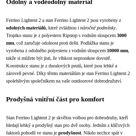
Odolný a voděodolný materiál
Ferrino Lightent 2 a stan Ferrino Lightent 2 jsou vyrobeny z
odolných materiálů
, které zvládnou i
náročné podmínky
.
Tropiko stanu je z polyesteru Ripstop s vodním sloupcem
3000
mm
, což zaručuje odolnost proti dešti. Podlážka stanu je
vyrobena z odolného polyesteru s vodním sloupcem
10000 mm
,
takže si můžete být jisti, že vlhkost nepronikne dovnitř.
Konstrukce stanu je z duralových prutů, které jsou lehké a
zároveň pevné. Díky těmto materiálům je stan Ferrino Lightent 2
spolehlivým společníkem na vaše outdoorové dobrodružství.
Prodyšná vnitřní část pro komfort
Stan Ferrino Lightent 2 je skvělou volbou pro dobrodruhy, kteří
hledají lehký a prodyšný stan pro dvě osoby. Jedním z klíčových
faktorů pohodlí ve stanu je
prodyšnost
. Nikdo nechce spát v