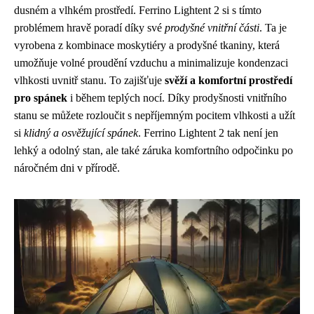
dusném a vlhkém prostředí. Ferrino Lightent 2 si s tímto
problémem hravě poradí díky své
prodyšné vnitřní části
. Ta je
vyrobena z kombinace moskytiéry a prodyšné tkaniny, která
umožňuje volné proudění vzduchu a minimalizuje kondenzaci
vlhkosti uvnitř stanu. To zajišťuje
svěží a komfortní prostředí
pro spánek
i během teplých nocí. Díky prodyšnosti vnitřního
stanu se můžete rozloučit s nepříjemným pocitem vlhkosti a užít
si
klidný a osvěžující spánek
. Ferrino Lightent 2 tak není jen
lehký a odolný stan, ale také záruka komfortního odpočinku po
náročném dni v přírodě.