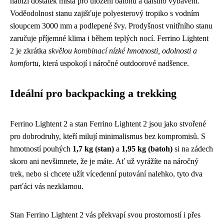
nabízí dostatek místa pro uložení batohů a dalšího vybavení.
Voděodolnost stanu zajišťuje polyesterový tropiko s vodním
sloupcem 3000 mm a podlepené švy. Prodyšnost vnitřního stanu
zaručuje příjemné klima i během teplých nocí. Ferrino Lightent
2 je zkrátka
skvělou kombinací nízké hmotnosti, odolnosti a
komfortu
, která uspokojí i náročné outdoorové nadšence.
Ideální pro backpacking a trekking
Ferrino Lightent 2 a stan Ferrino Lightent 2 jsou jako stvořené
pro dobrodruhy, kteří milují minimalismus bez kompromisů. S
hmotností pouhých
1,7 kg (stan)
a
1,95 kg (batoh)
si na zádech
skoro ani nevšimnete, že je máte. Ať už vyrážíte na náročný
trek, nebo si chcete užít vícedenní putování nalehko, tyto dva
parťáci vás nezklamou.
Stan Ferrino Lightent 2 vás překvapí svou prostorností i přes