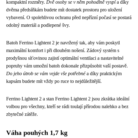
kompaktní rozměry.
Dvě osoby se v něm pohodlně vyspí
a díky
dvěma předsíňkám budete mít dostatek prostoru pro uložení
vybavení. O spolehlivou ochranu před nepřízní počasí se postará
odolný materiál a podlepené švy.
Batoh Ferrino Lightent 2 je navržený tak, aby vám poskytl
maximální komfort i při dlouhém nošení. Zádový systém s
prodyšnou síťovinou zajistí optimální ventilaci a nastavitelné
popruhy vám umožní batoh dokonale přizpůsobit vaší postavě.
Do jeho útrob se vám vejde vše potřebné
a díky praktickým
kapsám budete mít vždy po ruce to nejdůležitější.
Ferrino Lightent 2 a stan Ferrino Lightent 2 jsou zkrátka ideální
volbou pro všechny, kteří se rádi toulají přírodou nalehko a bez
zbytečné zátěže.
Váha pouhých 1,7 kg