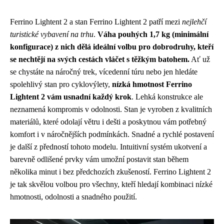
Ferrino Lightent 2 a stan Ferrino Lightent 2 patří mezi
nejlehčí
turistické vybavení na trhu
.
Váha pouhých 1,7 kg (minimální
konfigurace) z nich dělá ideální volbu pro dobrodruhy, kteří
se nechtějí na svých cestách vláčet s těžkým batohem.
Ať už
se chystáte na náročný trek, vícedenní túru nebo jen hledáte
spolehlivý stan pro cyklovýlety,
nízká hmotnost Ferrino
Lightent 2 vám usnadní každý krok
. Lehká konstrukce ale
neznamená kompromis v odolnosti. Stan je vyroben z kvalitních
materiálů, které odolají větru i dešti a poskytnou vám potřebný
komfort i v náročnějších podmínkách. Snadné a rychlé postavení
je další z předností tohoto modelu. Intuitivní systém ukotvení a
barevně odlišené prvky vám umožní postavit stan během
několika minut i bez předchozích zkušeností. Ferrino Lightent 2
je tak skvělou volbou pro všechny, kteří hledají kombinaci nízké
hmotnosti, odolnosti a snadného použití.