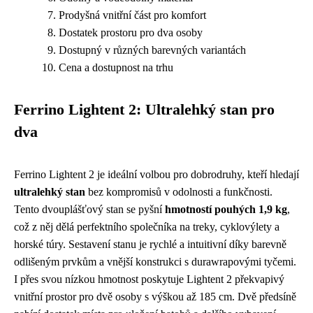
Prodyšná vnitřní část pro komfort
Dostatek prostoru pro dva osoby
Dostupný v různých barevných variantách
Cena a dostupnost na trhu
Ferrino Lightent 2: Ultralehký stan pro
dva
Ferrino Lightent 2 je ideální volbou pro dobrodruhy, kteří hledají
ultralehký stan
bez kompromisů v odolnosti a funkčnosti.
Tento dvouplášťový stan se pyšní
hmotností pouhých 1,9 kg
,
což z něj dělá perfektního společníka na treky, cyklovýlety a
horské túry. Sestavení stanu je rychlé a intuitivní díky barevně
odlišeným prvkům a vnější konstrukci s durawrapovými tyčemi.
I přes svou nízkou hmotnost poskytuje Lightent 2 překvapivý
vnitřní prostor pro dvě osoby s výškou až 185 cm. Dvě předsíně