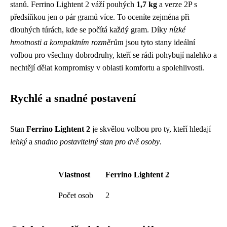
stanů. Ferrino Lightent 2 váží pouhých
1,7 kg
a verze 2P s
předsíňkou jen o pár gramů více. To oceníte zejména při
dlouhých túrách, kde se počítá každý gram. Díky
nízké
hmotnosti a kompaktním rozměrům
jsou tyto stany ideální
volbou pro všechny dobrodruhy, kteří se rádi pohybují nalehko a
nechtějí dělat kompromisy v oblasti komfortu a spolehlivosti.
Rychlé a snadné postavení
Stan
Ferrino Lightent 2
je skvělou volbou pro ty, kteří hledají
lehký
a
snadno postavitelný stan pro dvě osoby
.
Vlastnost
Ferrino Lightent 2
Počet osob
2