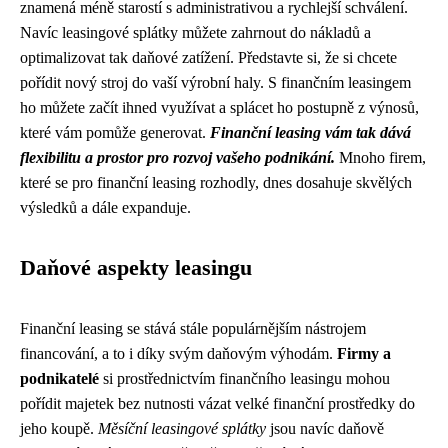
znamená méně starostí s administrativou a rychlejší schválení.
Navíc leasingové splátky můžete zahrnout do nákladů a
optimalizovat tak daňové zatížení. Představte si, že si chcete
pořídit nový stroj do vaší výrobní haly. S finančním leasingem
ho můžete začít ihned využívat a splácet ho postupně z výnosů,
které vám pomůže generovat.
Finanční leasing vám tak dává
flexibilitu a prostor pro rozvoj vašeho podnikání.
Mnoho firem,
které se pro finanční leasing rozhodly, dnes dosahuje skvělých
výsledků a dále expanduje.
Daňové aspekty leasingu
Finanční leasing se stává stále populárnějším nástrojem
financování, a to i díky svým daňovým výhodám.
Firmy a
podnikatelé
si prostřednictvím finančního leasingu mohou
pořídit majetek bez nutnosti vázat velké finanční prostředky do
jeho koupě.
Měsíční leasingové splátky
jsou navíc daňově