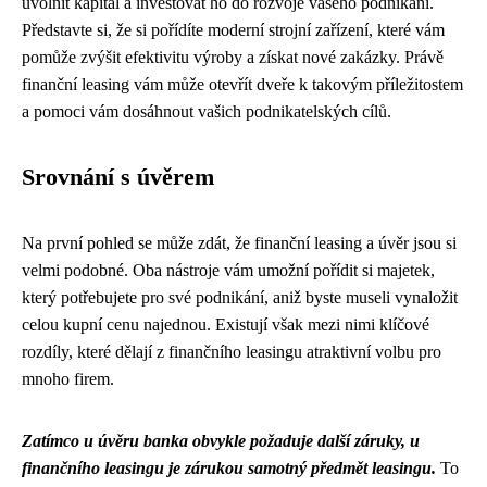
uvolnit kapitál a investovat ho do rozvoje vašeho podnikání.
Představte si, že si pořídíte moderní strojní zařízení, které vám
pomůže zvýšit efektivitu výroby a získat nové zakázky. Právě
finanční leasing vám může otevřít dveře k takovým příležitostem
a pomoci vám dosáhnout vašich podnikatelských cílů.
Srovnání s úvěrem
Na první pohled se může zdát, že finanční leasing a úvěr jsou si
velmi podobné. Oba nástroje vám umožní pořídit si majetek,
který potřebujete pro své podnikání, aniž byste museli vynaložit
celou kupní cenu najednou. Existují však mezi nimi klíčové
rozdíly, které dělají z finančního leasingu atraktivní volbu pro
mnoho firem.
Zatímco u úvěru banka obvykle požaduje další záruky, u
finančního leasingu je zárukou samotný předmět leasingu.
To