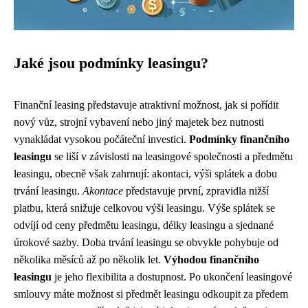
Jaké jsou podmínky leasingu?
Finanční leasing představuje atraktivní možnost, jak si pořídit
nový vůz, strojní vybavení nebo jiný majetek bez nutnosti
vynakládat vysokou počáteční investici.
Podmínky finančního
leasingu
se liší v závislosti na leasingové společnosti a předmětu
leasingu, obecně však zahrnují: akontaci, výši splátek a dobu
trvání leasingu.
Akontace
představuje první, zpravidla nižší
platbu, která snižuje celkovou výši leasingu. Výše splátek se
odvíjí od ceny předmětu leasingu, délky leasingu a sjednané
úrokové sazby. Doba trvání leasingu se obvykle pohybuje od
několika měsíců až po několik let.
Výhodou finančního
leasingu
je jeho flexibilita a dostupnost. Po ukončení leasingové
smlouvy máte možnost si předmět leasingu odkoupit za předem