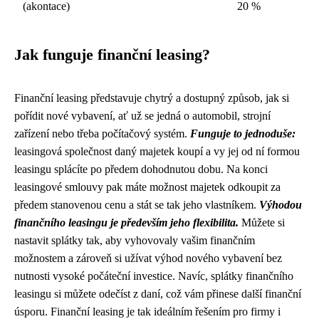
(akontace)
20 %
Jak funguje finanční leasing?
Finanční leasing představuje chytrý a dostupný způsob, jak si
pořídit nové vybavení, ať už se jedná o automobil, strojní
zařízení nebo třeba počítačový systém.
Funguje to jednoduše:
leasingová společnost daný majetek koupí a vy jej od ní formou
leasingu splácíte po předem dohodnutou dobu. Na konci
leasingové smlouvy pak máte možnost majetek odkoupit za
předem stanovenou cenu a stát se tak jeho vlastníkem.
Výhodou
finančního leasingu je především jeho flexibilita.
Můžete si
nastavit splátky tak, aby vyhovovaly vašim finančním
možnostem a zároveň si užívat výhod nového vybavení bez
nutnosti vysoké počáteční investice. Navíc, splátky finančního
leasingu si můžete odečíst z daní, což vám přinese další finanční
úsporu. Finanční leasing je tak ideálním řešením pro firmy i