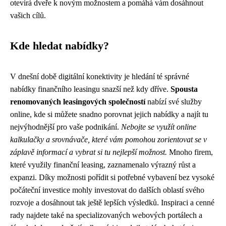
otevírá dveře k novým možnostem a pomáhá vám dosáhnout
vašich cílů.
Kde hledat nabídky?
V dnešní době digitální konektivity je hledání té správné
nabídky finančního leasingu snazší než kdy dříve.
Spousta
renomovaných leasingových společností
nabízí své služby
online, kde si můžete snadno porovnat jejich nabídky a najít tu
nejvýhodnější pro vaše podnikání.
Nebojte se využít online
kalkulačky a srovnávače, které vám pomohou zorientovat se v
záplavě informací a vybrat si tu nejlepší možnost.
Mnoho firem,
které využily finanční leasing, zaznamenalo výrazný růst a
expanzi. Díky možnosti pořídit si potřebné vybavení bez vysoké
počáteční investice mohly investovat do dalších oblastí svého
rozvoje a dosáhnout tak ještě lepších výsledků. Inspiraci a cenné
rady najdete také na specializovaných webových portálech a