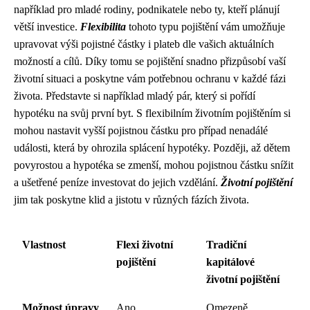
například pro mladé rodiny, podnikatele nebo ty, kteří plánují
větší investice.
Flexibilita
tohoto typu pojištění vám umožňuje
upravovat výši pojistné částky i plateb dle vašich aktuálních
možností a cílů. Díky tomu se pojištění snadno přizpůsobí vaší
životní situaci a poskytne vám potřebnou ochranu v každé fázi
života. Představte si například mladý pár, který si pořídí
hypotéku na svůj první byt. S flexibilním životním pojištěním si
mohou nastavit vyšší pojistnou částku pro případ nenadálé
události, která by ohrozila splácení hypotéky. Později, až dětem
povyrostou a hypotéka se zmenší, mohou pojistnou částku snížit
a ušetřené peníze investovat do jejich vzdělání.
Životní pojištění
jim tak poskytne klid a jistotu v různých fázích života.
Vlastnost
Flexi životní
Tradiční
pojištění
kapitálové
životní pojištění
Možnost úpravy
Ano
Omezeně