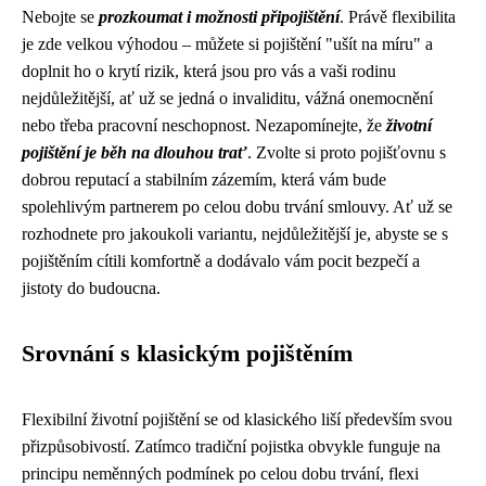
Nebojte se
prozkoumat i možnosti připojištění
. Právě flexibilita
je zde velkou výhodou – můžete si pojištění "ušít na míru" a
doplnit ho o krytí rizik, která jsou pro vás a vaši rodinu
nejdůležitější, ať už se jedná o invaliditu, vážná onemocnění
nebo třeba pracovní neschopnost. Nezapomínejte, že
životní
pojištění je běh na dlouhou trať
. Zvolte si proto pojišťovnu s
dobrou reputací a stabilním zázemím, která vám bude
spolehlivým partnerem po celou dobu trvání smlouvy. Ať už se
rozhodnete pro jakoukoli variantu, nejdůležitější je, abyste se s
pojištěním cítili komfortně a dodávalo vám pocit bezpečí a
jistoty do budoucna.
Srovnání s klasickým pojištěním
Flexibilní životní pojištění se od klasického liší především svou
přizpůsobivostí. Zatímco tradiční pojistka obvykle funguje na
principu neměnných podmínek po celou dobu trvání, flexi