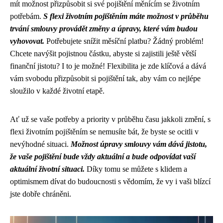
mít možnost přizpůsobit si své pojištění měnícím se životním
potřebám.
S flexi životním pojištěním máte možnost v průběhu
trvání smlouvy provádět změny a úpravy, které vám budou
vyhovovat.
Potřebujete snížit měsíční platbu? Žádný problém!
Chcete navýšit pojistnou částku, abyste si zajistili ještě větší
finanční jistotu? I to je možné! Flexibilita je zde klíčová a dává
vám svobodu přizpůsobit si pojištění tak, aby vám co nejlépe
sloužilo v každé životní etapě.
Ať už se vaše potřeby a priority v průběhu času jakkoli změní, s
flexi životním pojištěním se nemusíte bát, že byste se ocitli v
nevýhodné situaci.
Možnost úpravy smlouvy vám dává jistotu,
že vaše pojištění bude vždy aktuální a bude odpovídat vaší
aktuální životní situaci.
Díky tomu se můžete s klidem a
optimismem dívat do budoucnosti s vědomím, že vy i vaši blízcí
jste dobře chráněni.