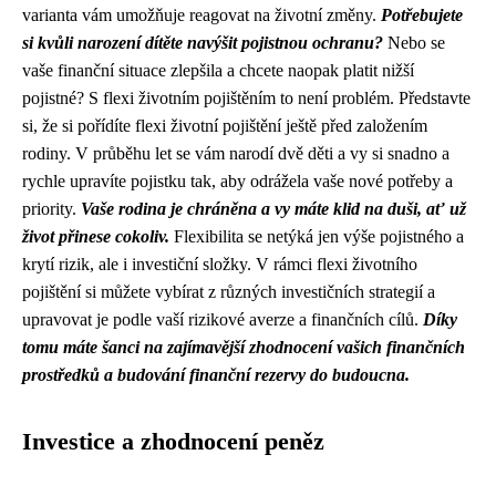
varianta vám umožňuje reagovat na životní změny.
Potřebujete
si kvůli narození dítěte navýšit pojistnou ochranu?
Nebo se
vaše finanční situace zlepšila a chcete naopak platit nižší
pojistné? S flexi životním pojištěním to není problém. Představte
si, že si pořídíte flexi životní pojištění ještě před založením
rodiny. V průběhu let se vám narodí dvě děti a vy si snadno a
rychle upravíte pojistku tak, aby odrážela vaše nové potřeby a
priority.
Vaše rodina je chráněna a vy máte klid na duši, ať už
život přinese cokoliv.
Flexibilita se netýká jen výše pojistného a
krytí rizik, ale i investiční složky. V rámci flexi životního
pojištění si můžete vybírat z různých investičních strategií a
upravovat je podle vaší rizikové averze a finančních cílů.
Díky
tomu máte šanci na zajímavější zhodnocení vašich finančních
prostředků a budování finanční rezervy do budoucna.
Investice a zhodnocení peněz