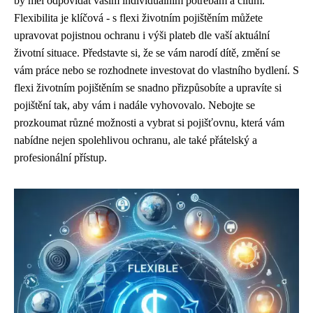
by měl odpovídat vašim individuálním potřebám a cílům.
Flexibilita je klíčová - s flexi životním pojištěním můžete
upravovat pojistnou ochranu i výši plateb dle vaší aktuální
životní situace. Představte si, že se vám narodí dítě, změní se
vám práce nebo se rozhodnete investovat do vlastního bydlení. S
flexi životním pojištěním se snadno přizpůsobíte a upravíte si
pojištění tak, aby vám i nadále vyhovovalo. Nebojte se
prozkoumat různé možnosti a vybrat si pojišťovnu, která vám
nabídne nejen spolehlivou ochranu, ale také přátelský a
profesionální přístup.