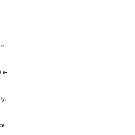
ici
é e-
ty,
ce