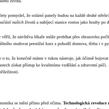
ašeho života.
 lety pomyslel, že solární panely budou na každé druhé střeš
učástí našich životů
a nabíjecí stanice rostou jako houby po d
ěřil, že návštěva lékaře může probíhat přes obrazovku počí
láštního studovat prestižní kurz z pohodlí domova, třeba i v p
 o to, že konečně máme v rukou nástroje, jak účinně bojovat 
stech získat přístup ke kvalitnímu vzdělání a zdravotní péči.
říležitosti.
ekonomika se mění přímo před očima.
Technologická revoluce