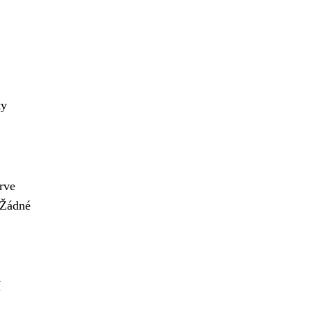
ty
prve
 Žádné
í