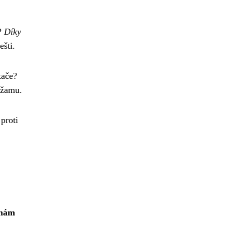
e?
Díky
ešti.
tače?
yžamu.
proti
 nám