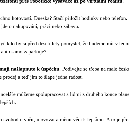
elefonů přes robotické vysavače až po virtuální realitu.
šechno hotovostí. Dneska? Stačí přiložit hodinky nebo telefon.
ž jde o nakupování, práci nebo zábavu.
ť kdo by si před deseti lety pomyslel, že budeme mít v ledn
e auto samo zaparkuje?
 mají našlápnuto k úspěchu.
Podívejte se třeba na malé česk
 prodej a teď jim to šlape jedna radost.
anceláře můžeme spolupracovat s lidmi z druhého konce plane
lepších.
svobodu tvořit, inovovat a měnit věci k lepšímu. A to je pře