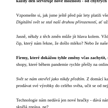
každý den servíruje nové možnosti - od chytrých t
Vzpomeňte si, jak jsme ještě před pár lety platili v
Digitální svět se stal naší druhou přirozeností
, ať u
Jasně, někdy z těch změn může jít hlava kolem. Vždy
čip, který nám řekne, že došlo mléko? Nebo že naš
Firmy, které dokážou tyhle změny včas zachytit,
shopy, které během pandemie rychle přešly na online
Svět se nám otevřel jako nikdy předtím
. Z domácí k
prodávat své výrobky do celého světa, učit se od nej
Technologie nám nedává jen nové hračky - dává nám 
skvělá zpráva, ne?