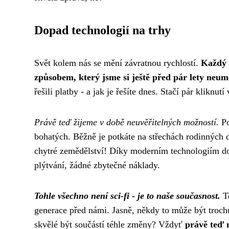
Dopad technologií na trhy
Svět kolem nás se mění závratnou rychlostí.
Každý 
způsobem, který jsme si ještě před pár lety neumě
řešili platby - a jak je řešíte dnes. Stačí pár kliknut
Právě teď žijeme v době neuvěřitelných možností.
Po
bohatých. Běžně je potkáte na střechách rodinných
chytré zemědělství! Díky moderním technologiím dok
plýtvání, žádné zbytečné náklady.
Tohle všechno není sci-fi - je to naše současnost.
Te
generace před námi. Jasně, někdy to může být trochu
skvělé být součástí téhle změny? Vždyť
právě teď 