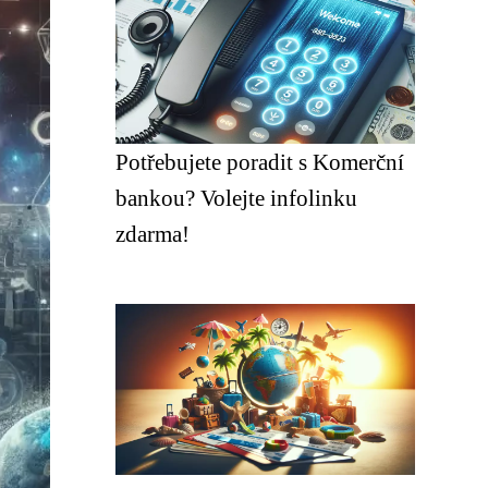
Potřebujete poradit s Komerční
bankou? Volejte infolinku
zdarma!