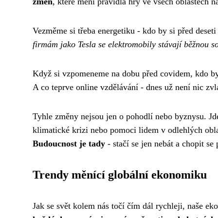
změn
, které mění pravidla hry ve všech oblastech n
Vezměme si třeba energetiku - kdo by si před deseti
firmám jako Tesla se elektromobily stávají běžnou so
Když si vzpomeneme na dobu před covidem, kdo by v
A co teprve online vzdělávání - dnes už není nic zv
Tyhle změny nejsou jen o pohodlí nebo byznysu. Jde
klimatické krizi nebo pomoci lidem v odlehlých obla
Budoucnost je tady
- stačí se jen nebát a chopit se p
Trendy měnící globální ekonomiku
Jak se svět kolem nás točí čím dál rychleji, naše 