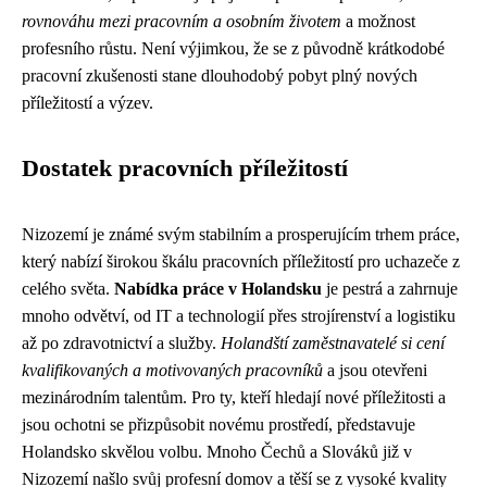
rovnováhu mezi pracovním a osobním životem
a možnost
profesního růstu. Není výjimkou, že se z původně krátkodobé
pracovní zkušenosti stane dlouhodobý pobyt plný nových
příležitostí a výzev.
Dostatek pracovních příležitostí
Nizozemí je známé svým stabilním a prosperujícím trhem práce,
který nabízí širokou škálu pracovních příležitostí pro uchazeče z
celého světa.
Nabídka práce v Holandsku
je pestrá a zahrnuje
mnoho odvětví, od IT a technologií přes strojírenství a logistiku
až po zdravotnictví a služby.
Holandští zaměstnavatelé si cení
kvalifikovaných a motivovaných pracovníků
a jsou otevřeni
mezinárodním talentům. Pro ty, kteří hledají nové příležitosti a
jsou ochotni se přizpůsobit novému prostředí, představuje
Holandsko skvělou volbu. Mnoho Čechů a Slováků již v
Nizozemí našlo svůj profesní domov a těší se z vysoké kvality