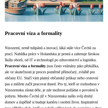
Pracovní víza a formality
Nizozemí, země tulipánů a inovací, láká stále více Čechů za
prací. Nabídka práce v Holandsku je pestrá a zahrnuje širokou
škálu oborů, od IT a technologií po zdravotnictví a logistiku.
Pracovní víza a formality
jsou často vnímány jako překážka,
ale ve skutečnosti je proces poměrně přímočarý, zvláště pro
občany EU. Stačí vám platný občanský průkaz nebo cestovní
pas a můžete začít pracovat ihned. Pro ty, kteří se rozhodnou v
Nizozemsku zůstat déle, je zde možnost požádat o povolení k
pobytu. Mnoho Čechů již v Nizozemsku našlo svůj druhý
domov a úspěšně si buduje kariéru i osobní život. Inspirativní