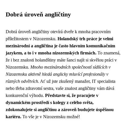
Dobrá úroveň angličtiny
Dobrá úroveň angličtiny otevírá dveře k mnoha pracovním
příležitostem v Nizozemsku.
Holandský trh práce je velmi
mezinárodní a angličtina je často hlavním komunikačním
jazykem, a to i v mnoha nizozemských firmách.
To znamená,
že i bez znalosti holandštiny máte šanci najít si skvělou práci v
Nizozemsku.
Mnoho mezinárodních společností sídlících v
Nizozemsku aktivně hledá anglicky mluvící profesionály v
různých odvětvích.
Ať už jste zkušený manažer, IT specialista
nebo třeba zdravotní sestra, vaše znalost angličtiny vám dává
konkurenční výhodu.
Představte si, že pracujete v
dynamickém prostředí s kolegy z celého světa,
zdokonalujete si angličtinu a zároveň budujete úspěšnou
kariéru.
To vše je v Nizozemsku možné!