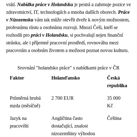
vrátí.
Nabídka práce v Holandsku
je pestrá a zahrnuje pozice ve
zdravotnictví, IT, technologiích a mnoha dalších oborech.
Práce
v Nizozemsku
vám tak může otevřít dveře k novým možnostem,
profesnímu růstu a osobnímu rozvoji. Mnozí Češi, kteří se
rozhodli pro
práci v Holandsku
, si pochvalují nejen finanční
stránku, ale i příjemné pracovní prostředí, rovnováhu mezi
pracovním a osobním životem a možnost poznat novou kulturu.
Srovnání "holandsko práce" s nabídkami práce v ČR
Faktor
Holanďansko
Česká
republika
Průměrná hrubá
2 700 EUR
35 000
mzda (měsíčně)
Kč
Jazyk na
Angličtina často
Čeština
pracovišti
dostačující, znalost
nizozemštiny výhodou