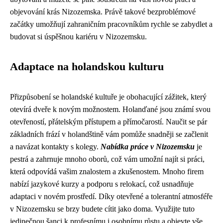
objevování krás Nizozemska. Právě takové bezproblémové
začátky umožňují zahraničním pracovníkům rychle se zabydlet a
budovat si úspěšnou kariéru v Nizozemsku.
Adaptace na holandskou kulturu
Přizpůsobení se holandské kultuře je obohacující zážitek, který
otevírá dveře k novým možnostem. Holanďané jsou známí svou
otevřeností, přátelským přístupem a přímočarostí. Naučit se pár
základních frází v holandštině vám pomůže snadněji se začlenit
a navázat kontakty s kolegy.
Nabídka práce v Nizozemsku
je
pestrá a zahrnuje mnoho oborů, což vám umožní najít si práci,
která odpovídá vašim znalostem a zkušenostem. Mnoho firem
nabízí jazykové kurzy a podporu s relokací, což usnadňuje
adaptaci v novém prostředí. Díky otevřené a tolerantní atmosféře
v Nizozemsku se brzy budete cítit jako doma. Využijte tuto
jedinečnou šanci k profesnímu i osobnímu růstu a objevte vše,