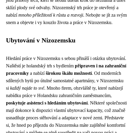
jsou příběhy těch, kteří se nebáli udělat krok do neznáma a dnes
sklízí plody své odvahy. Nizozemský trh práce je otevřený a
nabízí
mnoho příležitostí k růstu a rozvoji
. Nebojte se jít za svým
snem a objevte i vy kouzlo života a práce v Nizozemsku.
Ubytování v Nizozemsku
Hledání práce v Nizozemsku s sebou přináší i otázku ubytování.
Naštěstí je holandský trh s bydlením
připraven i na zahraniční
pracovníky
a nabízí
širokou škálu možností
. Od moderních
sdílených bytů po útulné samostatné apartmány, v Nizozemsku
si
každý najde to své
. Mnoho firem, obzvláště ty, které nabízejí
nabídku práce v Holandsku zahraničním zaměstnancům,
poskytuje asistenci s hledáním ubytování
. Některé společnosti
mají dokonce k dispozici vlastní ubytovací kapacity, což značně
usnadňuje proces stěhování a adaptace v nové zemi. Představte
si, že hned po příjezdu do Nizozemska máte zajištěné komfortní
ubytování a můžete se plně soustředit na vaši novou práci a