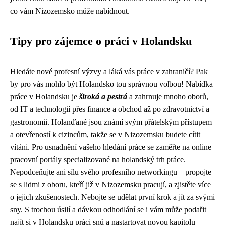
co vám Nizozemsko může nabídnout.
Tipy pro zájemce o práci v Holandsku
Hledáte nové profesní výzvy a láká vás práce v zahraničí? Pak
by pro vás mohlo být Holandsko tou správnou volbou! Nabídka
práce v Holandsku je
široká a pestrá
a zahrnuje mnoho oborů,
od IT a technologií přes finance a obchod až po zdravotnictví a
gastronomii. Holanďané jsou známí svým přátelským přístupem
a otevřeností k cizincům, takže se v Nizozemsku budete cítit
vítáni. Pro usnadnění vašeho hledání práce se zaměřte na online
pracovní portály specializované na holandský trh práce.
Nepodceňujte ani sílu svého profesního networkingu – propojte
se s lidmi z oboru, kteří již v Nizozemsku pracují, a zjistěte více
o jejich zkušenostech. Nebojte se udělat první krok a jít za svými
sny. S trochou úsilí a dávkou odhodlání se i vám může podařit
najít si v Holandsku práci snů a nastartovat novou kapitolu