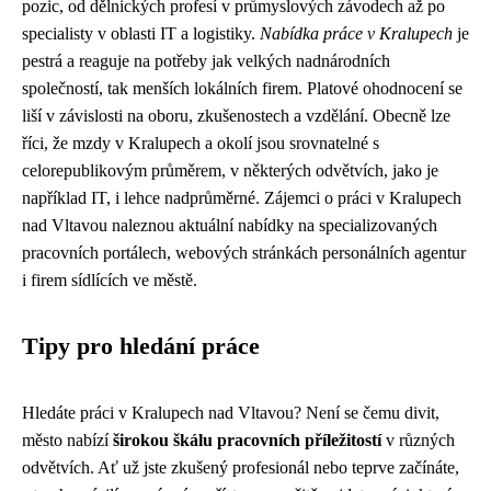
pozic, od dělnických profesí v průmyslových závodech až po
specialisty v oblasti IT a logistiky.
Nabídka práce v Kralupech
je
pestrá a reaguje na potřeby jak velkých nadnárodních
společností, tak menších lokálních firem. Platové ohodnocení se
liší v závislosti na oboru, zkušenostech a vzdělání. Obecně lze
říci, že mzdy v Kralupech a okolí jsou srovnatelné s
celorepublikovým průměrem, v některých odvětvích, jako je
například IT, i lehce nadprůměrné. Zájemci o práci v Kralupech
nad Vltavou naleznou aktuální nabídky na specializovaných
pracovních portálech, webových stránkách personálních agentur
i firem sídlících ve městě.
Tipy pro hledání práce
Hledáte práci v Kralupech nad Vltavou? Není se čemu divit,
město nabízí
širokou škálu pracovních příležitostí
v různých
odvětvích. Ať už jste zkušený profesionál nebo teprve začínáte,