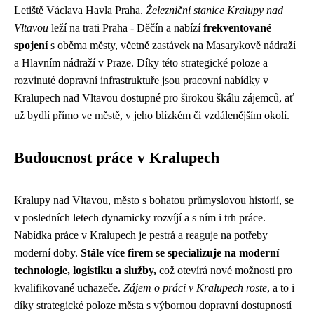
Letiště Václava Havla Praha.
Železniční stanice Kralupy nad
Vltavou
leží na trati Praha - Děčín a nabízí
frekventované
spojení
s oběma městy, včetně zastávek na Masarykově nádraží
a Hlavním nádraží v Praze. Díky této strategické poloze a
rozvinuté dopravní infrastruktuře jsou pracovní nabídky v
Kralupech nad Vltavou dostupné pro širokou škálu zájemců, ať
už bydlí přímo ve městě, v jeho blízkém či vzdálenějším okolí.
Budoucnost práce v Kralupech
Kralupy nad Vltavou, město s bohatou průmyslovou historií, se
v posledních letech dynamicky rozvíjí a s ním i trh práce.
Nabídka práce v Kralupech je pestrá a reaguje na potřeby
moderní doby.
Stále více firem se specializuje na moderní
technologie, logistiku a služby,
což otevírá nové možnosti pro
kvalifikované uchazeče.
Zájem o práci v Kralupech roste
, a to i
díky strategické poloze města s výbornou dopravní dostupností