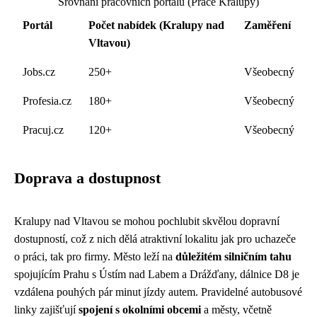
Srovnání pracovních portálů (Práce Kralupy)
Portál
Počet nabídek (Kralupy nad
Zaměření
Vltavou)
Jobs.cz
250+
Všeobecný
Profesia.cz
180+
Všeobecný
Pracuj.cz
120+
Všeobecný
Doprava a dostupnost
Kralupy nad Vltavou se mohou pochlubit skvělou dopravní
dostupností, což z nich dělá atraktivní lokalitu jak pro uchazeče
o práci, tak pro firmy. Město leží na
důležitém silničním tahu
spojujícím Prahu s Ústím nad Labem a Drážďany, dálnice D8 je
vzdálena pouhých pár minut jízdy autem. Pravidelné autobusové
linky zajišťují
spojení s okolními obcemi
a městy, včetně