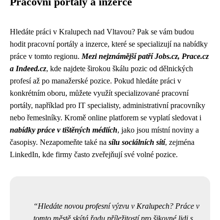
Pracovní portály a inzerce
Hledáte práci v Kralupech nad Vltavou? Pak se vám budou
hodit pracovní portály a inzerce, které se specializují na nabídky
práce v tomto regionu.
Mezi nejznámější patří Jobs.cz, Prace.cz
a Indeed.cz
, kde najdete širokou škálu pozic od dělnických
profesí až po manažerské pozice. Pokud hledáte práci v
konkrétním oboru, můžete využít specializované pracovní
portály, například pro IT specialisty, administrativní pracovníky
nebo řemeslníky. Kromě online platforem se vyplatí sledovat i
nabídky práce v tištěných médiích
, jako jsou místní noviny a
časopisy. Nezapomeňte také na
sílu sociálních sítí
, zejména
LinkedIn, kde firmy často zveřejňují své volné pozice.
Hledáte novou profesní výzvu v Kralupech? Práce v
tomto městě skýtá řadu příležitostí pro šikovné lidi s