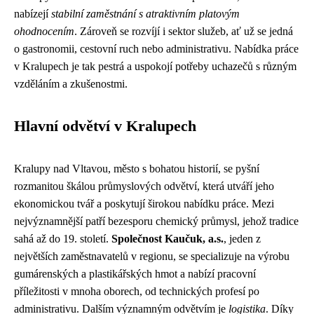
nabízejí
stabilní zaměstnání s atraktivním platovým
ohodnocením
. Zároveň se rozvíjí i sektor služeb, ať už se jedná
o gastronomii, cestovní ruch nebo administrativu. Nabídka práce
v Kralupech je tak pestrá a uspokojí potřeby uchazečů s různým
vzděláním a zkušenostmi.
Hlavní odvětví v Kralupech
Kralupy nad Vltavou, město s bohatou historií, se pyšní
rozmanitou škálou průmyslových odvětví, která utváří jeho
ekonomickou tvář a poskytují širokou nabídku práce. Mezi
nejvýznamnější patří bezesporu chemický průmysl, jehož tradice
sahá až do 19. století.
Společnost Kaučuk, a.s.
, jeden z
největších zaměstnavatelů v regionu, se specializuje na výrobu
gumárenských a plastikářských hmot a nabízí pracovní
příležitosti v mnoha oborech, od technických profesí po
administrativu. Dalším významným odvětvím je
logistika
. Díky