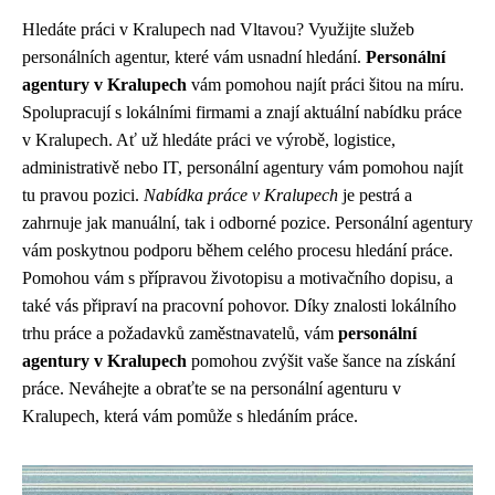
Hledáte práci v Kralupech nad Vltavou? Využijte služeb
personálních agentur, které vám usnadní hledání.
Personální
agentury v Kralupech
vám pomohou najít práci šitou na míru.
Spolupracují s lokálními firmami a znají aktuální nabídku práce
v Kralupech. Ať už hledáte práci ve výrobě, logistice,
administrativě nebo IT, personální agentury vám pomohou najít
tu pravou pozici.
Nabídka práce v Kralupech
je pestrá a
zahrnuje jak manuální, tak i odborné pozice. Personální agentury
vám poskytnou podporu během celého procesu hledání práce.
Pomohou vám s přípravou životopisu a motivačního dopisu, a
také vás připraví na pracovní pohovor. Díky znalosti lokálního
trhu práce a požadavků zaměstnavatelů, vám
personální
agentury v Kralupech
pomohou zvýšit vaše šance na získání
práce. Neváhejte a obraťte se na personální agenturu v
Kralupech, která vám pomůže s hledáním práce.