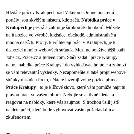
Hledáte práci v Kralupech nad Vltavou? Online pracovní
portály jsou skvělým místem, kde začít.
Nabídka práce v
Kralupech
je pestrá a zahrnuje širokou škálu oborů. Můžete
najít pozice ve výrobě, logistice, obchodě, administrativě a
mnoha dalších. Pro ty, kteří hledají práci v Kralupech, je k
dispozici mnoho webových stránek. Mezi nejpoužívanější patří
Jobs.cz, Prace.cz a Indeed.com. Stačí zadat "práce Kralupy"
nebo "nabídka práce Kralupy" do vyhledávacího pole a zobrazí
se vám relevantní výsledky. Nezapomeňte si také projít webové
stránky místních firem, některé inzerují volné pozice přímo.
Práce Kralupy
- to je klíčové slovo, které vám pomůže najít tu
pravou práci ve vašem oboru. Nebojte se aktivně hledat a
reagovat na nabídky, které vás zaujmou. S trochou úsilí jistě
najdete práci, která bude vyhovovat vašim požadavkům a
zkušenostem.