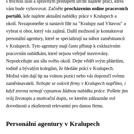
s trochou úsilí a správným přístupem určitě najdete práci, která
vám bude vyhovovat. Začněte
procházením online pracovních
portálů
, kde najdete aktuální nabídky práce v Kralupech a
okolí. Nezapomeňte si nastavit filtr na "Kralupy nad Vltavou" a
vybrat si obor, který vás zajímá. Další možností je kontaktovat
personální agentury, které se specializují na nábor zaměstnanců
v Kralupech. Tyto agentury mají často přístup k exkluzivním
pracovním nabídkám, které nejsou veřejně inzerovány.
Nepodceňujte ani sílu svého okolí. Dejte vědět svým přátelům,
rodině a bývalým kolegům, že hledáte práci v Kralupech.
Možná vám dají tip na volnou pozici nebo vás doporučí svému
zaměstnavateli.
Nebojte se oslovit firmy v Kralupech napřímo, i
když zrovna nemají vypsanou žádnou nabídku práce
. Pošlete jim
svůj životopis a motivační dopis, ve kterém zdůrazníte své
dovednosti a zkušenosti relevantní pro danou firmu.
Personální agentury v Kralupech