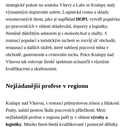
strategické poloze na soutoku Vltavy a Labe se Kralupy staly
významným dopravním uzlem. Logistická centra a sklady
renomovaných firem, jako je například
HOPI
, vytváří poptávku
po pracovnících v oblasti skladování, dopravy a logistiky.
Neméně důležitým sektorem je i
maloobchod a služby
. S
rostoucí populací a turistickým ruchem se rozvíjí síť obchodů,
restaurací a dalších služeb, které nabízejí pracovní místa v
obchodě, gastronomii a cestovním ruchu. Práce Kralupy nad
Vltavou tak oslovuje široké spektrum uchazečů s různými
kvalifikacemi a zkušenostmi.
Nejžádanější profese v regionu
Kralupy nad Vltavou, s rostoucí průmyslovou zónou a blízkostí
Prahy, nabízí pestrou škálu pracovních příležitostí. Mezi
nejžádanější profese v regionu patří ty v oblasti
výroby a
logistiky
. Mnoho firem hledá kvalifikované i pomocné dělníky