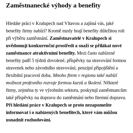
Zaměstnanecké výhody a benefity
Hledáte práci v Kralupech nad Vltavou a zajímá vás, jaké
benefity firmy nabízí? Kromě mzdy hrají benefity důležitou roli
při výběru zaměstnání.
Zaměstnavatelé v Kralupech si
uvědomují konkurenční prostředí a snaží se přilákat nové
zaměstnance atraktivními benefity.
Mezi často nabízené
benefity patří 5 týdnů dovolené, příspěvky na stravování formou
stravenek nebo závodního stravování, penzijní připojištění a
flexibilní pracovní doba.
Mnoho firem v regionu také nabízí
možnost profesního rozvoje formou kurzů a školení.
Některé
firmy, zejména ty ve výrobním sektoru, poskytují zaměstnancům
také příspěvky na dopravu do zaměstnání nebo firemní dopravu.
Při hledání práce v Kralupech se proto nezapomeňte
informovat i o nabízených benefitech, které vám můžou
usnadnit rozhodování.