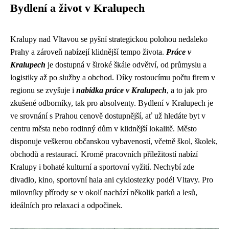
Bydlení a život v Kralupech
Kralupy nad Vltavou se pyšní strategickou polohou nedaleko
Prahy a zároveň nabízejí klidnější tempo života.
Práce v
Kralupech
je dostupná v široké škále odvětví, od průmyslu a
logistiky až po služby a obchod. Díky rostoucímu počtu firem v
regionu se zvyšuje i
nabídka práce v Kralupech
, a to jak pro
zkušené odborníky, tak pro absolventy. Bydlení v Kralupech je
ve srovnání s Prahou cenově dostupnější, ať už hledáte byt v
centru města nebo rodinný dům v klidnější lokalitě. Město
disponuje veškerou občanskou vybaveností, včetně škol, školek,
obchodů a restaurací. Kromě pracovních příležitostí nabízí
Kralupy i bohaté kulturní a sportovní vyžití. Nechybí zde
divadlo, kino, sportovní hala ani cyklostezky podél Vltavy. Pro
milovníky přírody se v okolí nachází několik parků a lesů,
ideálních pro relaxaci a odpočinek.