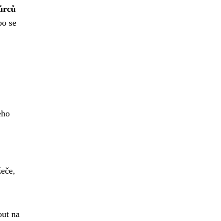
ůrců
bo se
eho
žeče,
out na