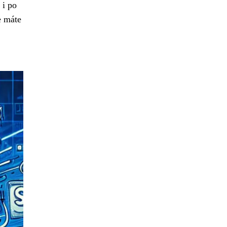
 i po
e máte