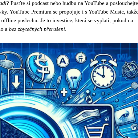
adí
? Pusťte si podcast nebo hudbu na YouTube a poslouchejte
ovky. YouTube Premium se propojuje i s YouTube Music, takž
ffline poslechu. Je to investice, která se vyplatí, pokud na
no a
bez zbytečných přerušení
.