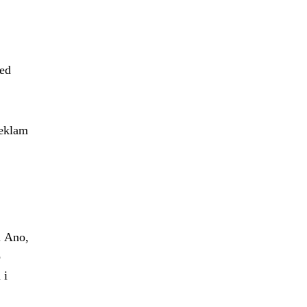
řed
reklam
. Ano,
o
 i