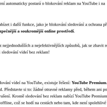
šíření automaticky postará o blokování reklam na YouTube i na
ízet i další funkce, jako je blokování sledování a ochrana p
zpečnější a soukromější online prostředí
.
z nejjednodušších a nejefektivnějších způsobů, jak se zbavit 
i sledování videí bez reklam!
dování videí na YouTube, existuje řešení:
YouTube Premium
od. Představte si to: žádné otravné reklamy před, během ani p
přerušení. Kromě sledování bez reklam nabízí YouTube Premium
 offline, což se hodí na cestách nebo tam, kde není spolehlivé