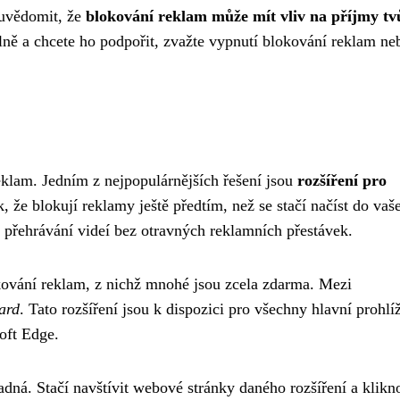
i uvědomit, že
blokování reklam může mít vliv na příjmy tv
lně a chcete ho podpořit, zvažte vypnutí blokování reklam ne
eklam. Jedním z nejpopulárnějších řešení jsou
rozšíření pro
k, že blokují reklamy ještě předtím, než se stačí načíst do vaš
 přehrávání videí bez otravných reklamních přestávek.
lokování reklam, z nichž mnohé jsou zcela zdarma. Mezi
ard
. Tato rozšíření jsou k dispozici pro všechny hlavní prohlí
oft Edge.
adná. Stačí navštívit webové stránky daného rozšíření a klikn