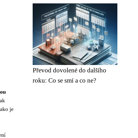
Převod dovolené do dalšího
roku: Co se smí a co ne?
nou
jak
jako je
ení