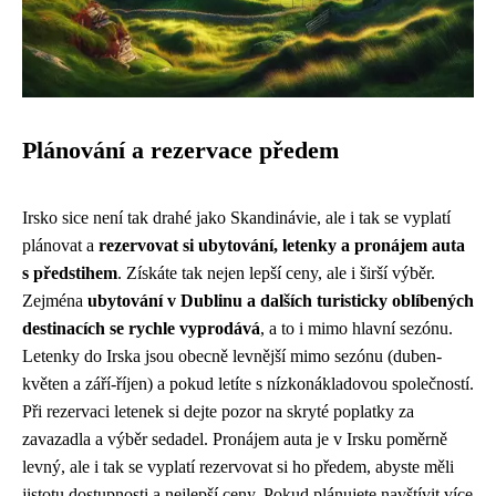
Plánování a rezervace předem
Irsko sice není tak drahé jako Skandinávie, ale i tak se vyplatí
plánovat a
rezervovat si ubytování, letenky a pronájem auta
s předstihem
. Získáte tak nejen lepší ceny, ale i širší výběr.
Zejména
ubytování v Dublinu a dalších turisticky oblíbených
destinacích se rychle vyprodává
, a to i mimo hlavní sezónu.
Letenky do Irska jsou obecně levnější mimo sezónu (duben-
květen a září-říjen) a pokud letíte s nízkonákladovou společností.
Při rezervaci letenek si dejte pozor na skryté poplatky za
zavazadla a výběr sedadel. Pronájem auta je v Irsku poměrně
levný, ale i tak se vyplatí rezervovat si ho předem, abyste měli
jistotu dostupnosti a nejlepší ceny. Pokud plánujete navštívit více