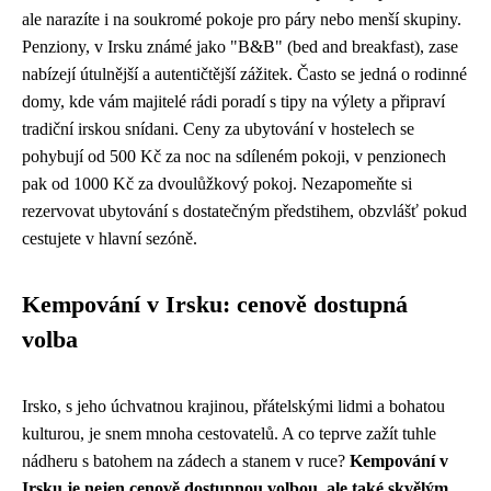
ale narazíte i na soukromé pokoje pro páry nebo menší skupiny.
Penziony, v Irsku známé jako "B&B" (bed and breakfast), zase
nabízejí útulnější a autentičtější zážitek. Často se jedná o rodinné
domy, kde vám majitelé rádi poradí s tipy na výlety a připraví
tradiční irskou snídani. Ceny za ubytování v hostelech se
pohybují od 500 Kč za noc na sdíleném pokoji, v penzionech
pak od 1000 Kč za dvoulůžkový pokoj. Nezapomeňte si
rezervovat ubytování s dostatečným předstihem, obzvlášť pokud
cestujete v hlavní sezóně.
Kempování v Irsku: cenově dostupná
volba
Irsko, s jeho úchvatnou krajinou, přátelskými lidmi a bohatou
kulturou, je snem mnoha cestovatelů. A co teprve zažít tuhle
nádheru s batohem na zádech a stanem v ruce?
Kempování v
Irsku je nejen cenově dostupnou volbou, ale také skvělým