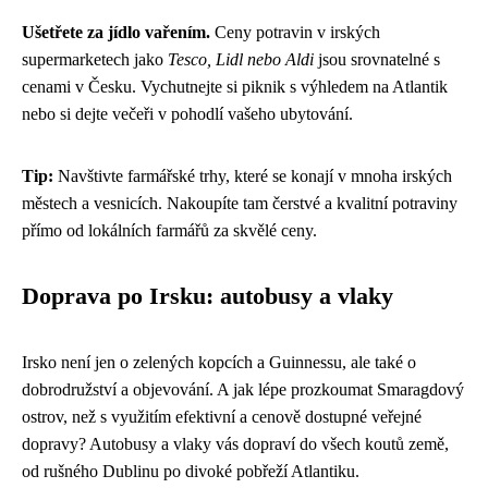
Ušetřete za jídlo vařením.
Ceny potravin v irských
supermarketech jako
Tesco, Lidl nebo Aldi
jsou srovnatelné s
cenami v Česku. Vychutnejte si piknik s výhledem na Atlantik
nebo si dejte večeři v pohodlí vašeho ubytování.
Tip:
Navštivte farmářské trhy, které se konají v mnoha irských
městech a vesnicích. Nakoupíte tam čerstvé a kvalitní potraviny
přímo od lokálních farmářů za skvělé ceny.
Doprava po Irsku: autobusy a vlaky
Irsko není jen o zelených kopcích a Guinnessu, ale také o
dobrodružství a objevování. A jak lépe prozkoumat Smaragdový
ostrov, než s využitím efektivní a cenově dostupné veřejné
dopravy? Autobusy a vlaky vás dopraví do všech koutů země,
od rušného Dublinu po divoké pobřeží Atlantiku.