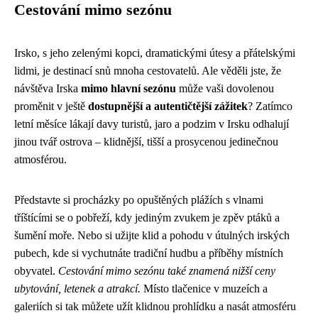
Cestování mimo sezónu
Irsko, s jeho zelenými kopci, dramatickými útesy a přátelskými
lidmi, je destinací snů mnoha cestovatelů. Ale věděli jste, že
návštěva Irska
mimo hlavní sezónu
může vaši dovolenou
proměnit v ještě
dostupnější a autentičtější zážitek
? Zatímco
letní měsíce lákají davy turistů, jaro a podzim v Irsku odhalují
jinou tvář ostrova – klidnější, tišší a prosycenou jedinečnou
atmosférou.
Představte si procházky po opuštěných plážích s vlnami
tříštícími se o pobřeží, kdy jediným zvukem je zpěv ptáků a
šumění moře. Nebo si užijte klid a pohodu v útulných irských
pubech, kde si vychutnáte tradiční hudbu a příběhy místních
obyvatel.
Cestování mimo sezónu také znamená nižší ceny
ubytování, letenek a atrakcí.
Místo tlačenice v muzeích a
galeriích si tak můžete užít klidnou prohlídku a nasát atmosféru