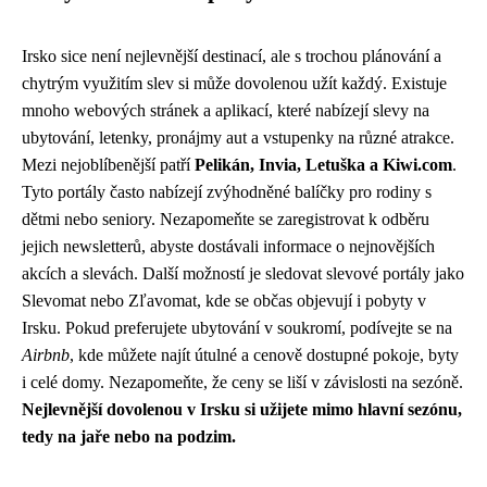
Irsko sice není nejlevnější destinací, ale s trochou plánování a
chytrým využitím slev si může dovolenou užít každý. Existuje
mnoho webových stránek a aplikací, které nabízejí slevy na
ubytování, letenky, pronájmy aut a vstupenky na různé atrakce.
Mezi nejoblíbenější patří
Pelikán, Invia, Letuška a Kiwi.com
.
Tyto portály často nabízejí zvýhodněné balíčky pro rodiny s
dětmi nebo seniory. Nezapomeňte se zaregistrovat k odběru
jejich newsletterů, abyste dostávali informace o nejnovějších
akcích a slevách. Další možností je sledovat slevové portály jako
Slevomat nebo Zľavomat, kde se občas objevují i pobyty v
Irsku. Pokud preferujete ubytování v soukromí, podívejte se na
Airbnb
, kde můžete najít útulné a cenově dostupné pokoje, byty
i celé domy. Nezapomeňte, že ceny se liší v závislosti na sezóně.
Nejlevnější dovolenou v Irsku si užijete mimo hlavní sezónu,
tedy na jaře nebo na podzim.