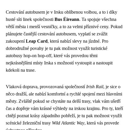
Cestování autobusem je v Irsku oblíbenou volbou, a to i díky
husté síti linek společnosti
Bus Éireann
. Ta spojuje všechna
větší města i menší vesničky, a to za velmi příznivé ceny. Pokud
plánujete častější cestování autobusem, vyplatí se zvážit
zakoupení
Leap Card
, která nabízí slevy na jízdné. Pro
dobrodružné povahy je tu pak možnost využít turistické
autobusy hop-on hop-off, které vás provedou těmi
nejkrásnějšími místy Irska s možností vystoupit a nastoupit
kdekoli na trase.
Vlaková doprava, provozovaná společností
Irish Rail
, je sice o
něco dražší, ale nabízí komfortní a rychlé spojení mezi hlavními
městy. Zvláště pokud se chystáte na delší trasy, vlak vám ušetří
čas a dopřeje vám krásné výhledy na irskou krajinu. Pro ty, kteří
chtějí poznat krásy západního pobřeží, je tu pak možnost využít
scénické železniční trasy
Wild Atlantic Way
, která vás provede