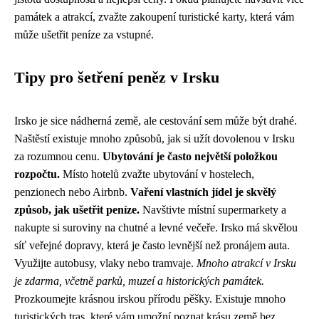
památek a atrakcí, zvažte zakoupení turistické karty, která vám
může ušetřit peníze za vstupné.
Tipy pro šetření peněz v Irsku
Irsko je sice nádherná země, ale cestování sem může být drahé.
Naštěstí existuje mnoho způsobů, jak si užít dovolenou v Irsku
za rozumnou cenu.
Ubytování je často největší položkou
rozpočtu.
Místo hotelů zvažte ubytování v hostelech,
penzionech nebo Airbnb.
Vaření vlastních jídel je skvělý
způsob, jak ušetřit peníze.
Navštivte místní supermarkety a
nakupte si suroviny na chutné a levné večeře. Irsko má skvělou
síť veřejné dopravy, která je často levnější než pronájem auta.
Využijte autobusy, vlaky nebo tramvaje.
Mnoho atrakcí v Irsku
je zdarma, včetně parků, muzeí a historických památek.
Prozkoumejte krásnou irskou přírodu pěšky. Existuje mnoho
turistických tras, které vám umožní poznat krásu země bez