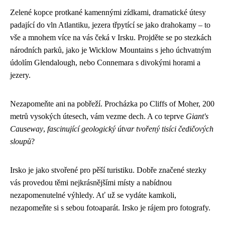
Zelené kopce protkané kamennými zídkami, dramatické útesy
padající do vln Atlantiku, jezera třpytící se jako drahokamy – to
vše a mnohem více na vás čeká v Irsku. Projděte se po stezkách
národních parků, jako je Wicklow Mountains s jeho úchvatným
údolím Glendalough, nebo Connemara s divokými horami a
jezery.
Nezapomeňte ani na pobřeží. Procházka po Cliffs of Moher, 200
metrů vysokých útesech, vám vezme dech. A co teprve
Giant's
Causeway
,
fascinující geologický útvar tvořený tisíci čedičových
sloupů
?
Irsko je jako stvořené pro pěší turistiku. Dobře značené stezky
vás provedou těmi nejkrásnějšími místy a nabídnou
nezapomenutelné výhledy. Ať už se vydáte kamkoli,
nezapomeňte si s sebou fotoaparát. Irsko je rájem pro fotografy.