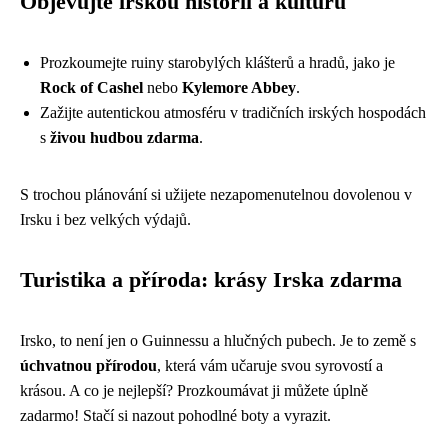
Objevujte irskou historii a kulturu
Prozkoumejte ruiny starobylých klášterů a hradů, jako je
Rock of Cashel
nebo
Kylemore Abbey
.
Zažijte autentickou atmosféru v tradičních irských hospodách
s
živou hudbou zdarma
.
S trochou plánování si užijete nezapomenutelnou dovolenou v
Irsku i bez velkých výdajů.
Turistika a příroda: krásy Irska zdarma
Irsko, to není jen o Guinnessu a hlučných pubech. Je to země s
úchvatnou přírodou
, která vám učaruje svou syrovostí a
krásou. A co je nejlepší? Prozkoumávat ji můžete úplně
zadarmo! Stačí si nazout pohodlné boty a vyrazit.