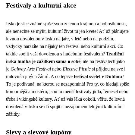
Festivaly a kulturní akce
Irsko je sice známé spíše svou zelenou krajinou a pohostinností,
ale nenechte se mýlit, kulturní život tu jen kvete! Ať už plánujete
levnou dovolenou v Irsku na jaře, v létě nebo na podzim,
vždycky narazíte na nějaký ten festival nebo kulturní akci. Co
takhle spojit vaši dovolenou s hudebním festivalem?
Tradiční
irská hudba je zážitkem sama o sobě
, ale na festivalech jako
je
Galway Arts Festival
nebo
Electric Picnic
si přijdou na své i
milovníci jiných žánrů. A co teprve
festival světel v Dublinu
?
To je podívaná, na kterou se nezapomíná! Pro ty, co hledají spíše
komornější atmosféru, jsou tu menší festivaly jídla, řemesel nebo
třeba i vikingské kultury. Ať už vás láká cokoli, věřte, že levná
dovolená v Irsku se dá spojit s nezapomenutelnými kulturními
zážitky.
Slevy a slevové kupóny