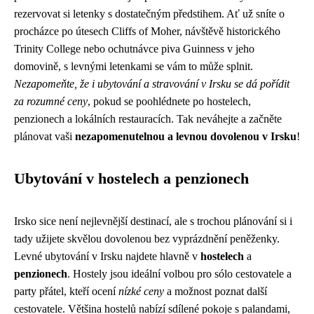
rezervovat si letenky s dostatečným předstihem. Ať už sníte o
procházce po útesech Cliffs of Moher, návštěvě historického
Trinity College nebo ochutnávce piva Guinness v jeho
domovině, s levnými letenkami se vám to může splnit.
Nezapomeňte, že i ubytování a stravování v Irsku se dá pořídit
za rozumné ceny
, pokud se poohlédnete po hostelech,
penzionech a lokálních restauracích. Tak neváhejte a začněte
plánovat vaši
nezapomenutelnou a levnou dovolenou v Irsku
!
Ubytování v hostelech a penzionech
Irsko sice není nejlevnější destinací, ale s trochou plánování si i
tady užijete skvělou dovolenou bez vyprázdnění peněženky.
Levné ubytování v Irsku najdete hlavně v
hostelech
a
penzionech
. Hostely jsou ideální volbou pro sólo cestovatele a
party přátel, kteří ocení
nízké ceny
a možnost poznat další
cestovatele. Většina hostelů nabízí sdílené pokoje s palandami,