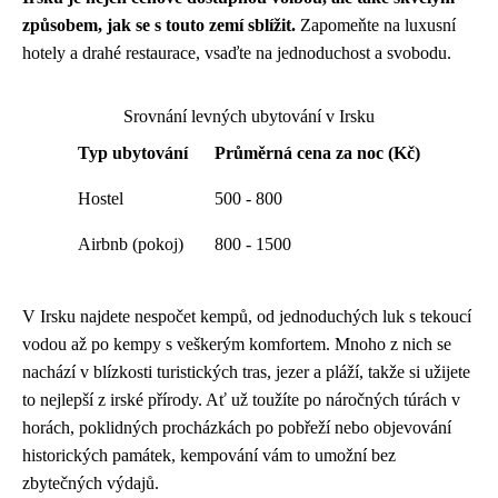
způsobem, jak se s touto zemí sblížit.
Zapomeňte na luxusní
hotely a drahé restaurace, vsaďte na jednoduchost a svobodu.
Srovnání levných ubytování v Irsku
Typ ubytování
Průměrná cena za noc (Kč)
Hostel
500 - 800
Airbnb (pokoj)
800 - 1500
V Irsku najdete nespočet kempů, od jednoduchých luk s tekoucí
vodou až po kempy s veškerým komfortem. Mnoho z nich se
nachází v blízkosti turistických tras, jezer a pláží, takže si užijete
to nejlepší z irské přírody. Ať už toužíte po náročných túrách v
horách, poklidných procházkách po pobřeží nebo objevování
historických památek, kempování vám to umožní bez
zbytečných výdajů.