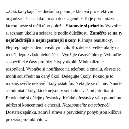
...Otázka týkající se dnešního plánu je klíčová pro efektivní
organizaci času. Jakou mám dnes agendu? To je první otázka,
kterou byste si měli ráno položit.
Stanovte si priority.
Vytvořte
si seznam úkolů a seřaďte je podle důležitosti.
Zaměřte se na ty
nejdůležitější a nejurgentnější úkoly.
Plánujte realisticky.
Nepřeplňujte si den nereálnými cíli. Rozdělte si velké úkoly na
menší, lépe zvládnutelné části. Využijte časové bloky. Vyhraďte
si specifické časy pro různé typy úkolů. Minimalizujte
rozptýlení. Vypněte si notifikace na telefonu a emailu, abyste se
mohli soustředit na daný úkol. Delegujte úkoly. Pokud je to
možné, svěřte některé úkoly ostatním. Nebojte se říct ne. Naučte
se odmítat úkoly, které nejsou v souladu s vašimi prioritami.
Pravidelně si dělejte přestávky. Krátké přestávky vám pomohou
udržet si koncentraci a energii.
Nezapomeňte na sebepéči.
Dostatek spánku, zdravá strava a pravidelný pohyb jsou klíčové
pro vaši produktivitu...