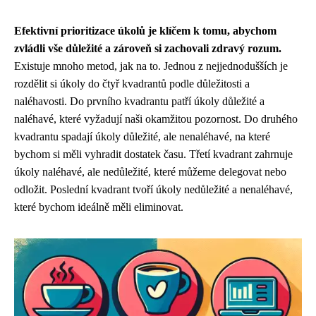
Efektivní prioritizace úkolů je klíčem k tomu, abychom
zvládli vše důležité a zároveň si zachovali zdravý rozum.
Existuje mnoho metod, jak na to. Jednou z nejjednodušších je
rozdělit si úkoly do čtyř kvadrantů podle důležitosti a
naléhavosti. Do prvního kvadrantu patří úkoly důležité a
naléhavé, které vyžadují naši okamžitou pozornost. Do druhého
kvadrantu spadají úkoly důležité, ale nenaléhavé, na které
bychom si měli vyhradit dostatek času. Třetí kvadrant zahrnuje
úkoly naléhavé, ale nedůležité, které můžeme delegovat nebo
odložit. Poslední kvadrant tvoří úkoly nedůležité a nenaléhavé,
které bychom ideálně měli eliminovat.