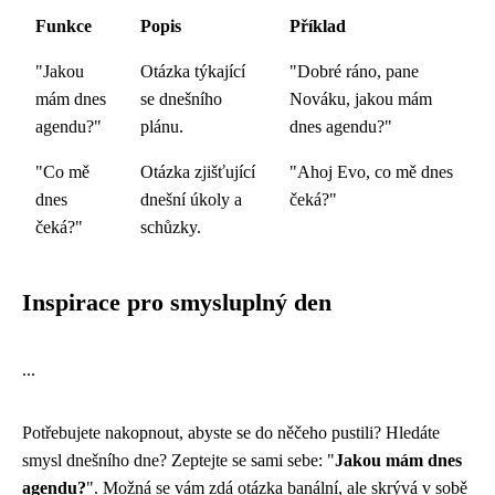
Funkce
Popis
Příklad
"Jakou
Otázka týkající
"Dobré ráno, pane
mám dnes
se dnešního
Nováku, jakou mám
agendu?"
plánu.
dnes agendu?"
"Co mě
Otázka zjišťující
"Ahoj Evo, co mě dnes
dnes
dnešní úkoly a
čeká?"
čeká?"
schůzky.
Inspirace pro smysluplný den
...
Potřebujete nakopnout, abyste se do něčeho pustili? Hledáte
smysl dnešního dne? Zeptejte se sami sebe: "
Jakou mám dnes
agendu?
". Možná se vám zdá otázka banální, ale skrývá v sobě