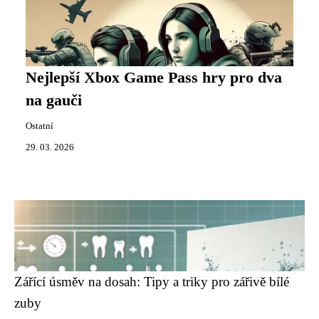
Nejlepší Xbox Game Pass hry pro dva
na gauči
Ostatní
29. 03. 2026
Zářící úsměv na dosah: Tipy a triky pro zářivě bílé
zuby