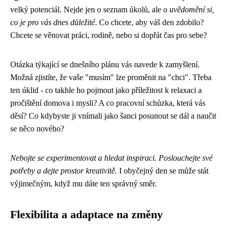
velký potenciál. Nejde jen o seznam úkolů, ale o
uvědomění si,
co je pro vás dnes důležité
. Co chcete, aby váš den zdobilo?
Chcete se věnovat práci, rodině, nebo si dopřát čas pro sebe?
Otázka týkající se dnešního plánu vás navede k zamyšlení.
Možná zjistíte, že vaše "musím" lze proměnit na "chci". Třeba
ten úklid - co takhle ho pojmout jako příležitost k relaxaci a
pročištění domova i mysli? A co pracovní schůzka, která vás
děsí? Co kdybyste ji vnímali jako šanci posunout se dál a naučit
se něco nového?
Nebojte se experimentovat a hledat inspiraci. Poslouchejte své
potřeby a dejte prostor kreativitě.
I obyčejný den se může stát
výjimečným, když mu dáte ten správný směr.
Flexibilita a adaptace na změny