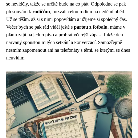
se neviděly, takže se určitě bude na co ptát. Odpoledne se pak
přesouvám k
rodičům
, pozvali celou rodinu na nedělní oběd.
Už se těším, až si s nimi popovídám a užijeme si společný čas.
Večer bych se pak rád viděl ještě s
partou z fotbalu
, máme v
plánu zajít na jedno pivo a probrat včerejší zápas. Takže den
narvaný spoustou milých setkání a konverzací. Samozřejmě
nesmím zapomenout ani na telefonáty s těmi, se kterými se dnes
neuvidím.