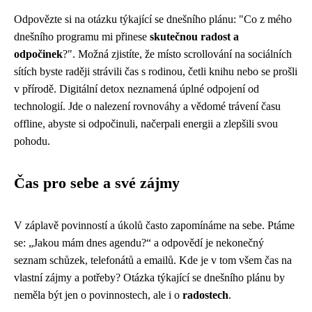
Odpovězte si na otázku týkající se dnešního plánu: "Co z mého
dnešního programu mi přinese
skutečnou radost a
odpočinek
?". Možná zjistíte, že místo scrollování na sociálních
sítích byste raději strávili čas s rodinou, četli knihu nebo se prošli
v přírodě. Digitální detox neznamená úplné odpojení od
technologií. Jde o nalezení rovnováhy a vědomé trávení času
offline, abyste si odpočinuli, načerpali energii a zlepšili svou
pohodu.
Čas pro sebe a své zájmy
V záplavě povinností a úkolů často zapomínáme na sebe. Ptáme
se: „Jakou mám dnes agendu?“ a odpovědí je nekonečný
seznam schůzek, telefonátů a emailů. Kde je v tom všem čas na
vlastní zájmy a potřeby? Otázka týkající se dnešního plánu by
neměla být jen o povinnostech, ale i o
radostech
.