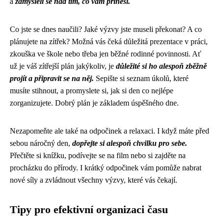
a
zamysleli se nad tím, co vám přinesl.
Co jste se dnes naučili? Jaké výzvy jste museli překonat? A co
plánujete na zítřek? Možná vás čeká důležitá prezentace v práci,
zkouška ve škole nebo třeba jen běžné rodinné povinnosti. Ať
už je váš zítřejší plán jakýkoliv, je
důležité si ho alespoň zběžně
projít a připravit se na něj.
Sepište si seznam úkolů, které
musíte stihnout, a promyslete si, jak si den co nejlépe
zorganizujete. Dobrý plán je základem úspěšného dne.
Nezapomeňte ale také na odpočinek a relaxaci. I když máte před
sebou náročný den,
dopřejte si alespoň chvilku pro sebe.
Přečtěte si knížku, podívejte se na film nebo si zajděte na
procházku do přírody. I krátký odpočinek vám pomůže nabrat
nové síly a zvládnout všechny výzvy, které vás čekají.
Tipy pro efektivní organizaci času