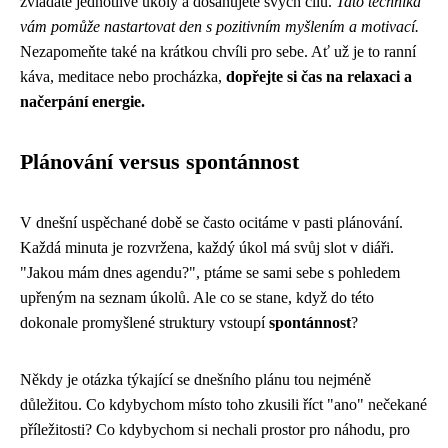
zvládáte jednotlivé úkoly a dosahujete svých cílů.
Tato technika
vám pomůže nastartovat den s pozitivním myšlením a motivací.
Nezapomeňte také na krátkou chvíli pro sebe. Ať už je to ranní
káva, meditace nebo procházka,
dopřejte si čas na relaxaci a
načerpání energie.
Plánování versus spontánnost
V dnešní uspěchané době se často ocitáme v pasti plánování.
Každá minuta je rozvržena, každý úkol má svůj slot v diáři.
"Jakou mám dnes agendu?", ptáme se sami sebe s pohledem
upřeným na seznam úkolů. Ale co se stane, když do této
dokonale promyšlené struktury vstoupí
spontánnost
?
Někdy je otázka týkající se dnešního plánu tou nejméně
důležitou. Co kdybychom místo toho zkusili říct "ano" nečekané
příležitosti? Co kdybychom si nechali prostor pro náhodu, pro