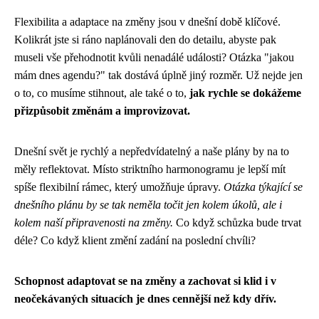
Flexibilita a adaptace na změny jsou v dnešní době klíčové.
Kolikrát jste si ráno naplánovali den do detailu, abyste pak
museli vše přehodnotit kvůli nenadálé události? Otázka "jakou
mám dnes agendu?" tak dostává úplně jiný rozměr. Už nejde jen
o to, co musíme stihnout, ale také o to,
jak rychle se dokážeme
přizpůsobit změnám a improvizovat.
Dnešní svět je rychlý a nepředvídatelný a naše plány by na to
měly reflektovat. Místo striktního harmonogramu je lepší mít
spíše flexibilní rámec, který umožňuje úpravy.
Otázka týkající se
dnešního plánu by se tak neměla točit jen kolem úkolů, ale i
kolem naší připravenosti na změny.
Co když schůzka bude trvat
déle? Co když klient změní zadání na poslední chvíli?
Schopnost adaptovat se na změny a zachovat si klid i v
neočekávaných situacích je dnes cennější než kdy dřív.