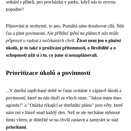
setkání s přáteli, pro procházku v parku, když nás to zrovna
popadne?
Plánování je nezbytné, to ano. Pomáhá nám dosahovat cílů, řídit
čas a plnit povinnosti. Ale
přílišné lpění na plánech nás může
připravit o radost z nečekaných chvil
.
Život není jen o plnění
úkolů, je to také o prožívání přítomnosti, o flexibilitě a o
schopnosti užít si i to, co jsme si nenaplánovali.
Prioritizace úkolů a povinností
...V dnešní uspěchané době se často ocitáme v záplavě úkolů a
povinností, které na nás útočí ze všech stran. "Jakou mám dnes
agendu?" a "Otázka týkající se dnešního plánu" jsou věty, které
nám zní v hlavě snad každý den. Než se ale necháme strhnout
tímto vírem, je důležité se na chvíli zastavit a zamyslet se nad
prioritami
.