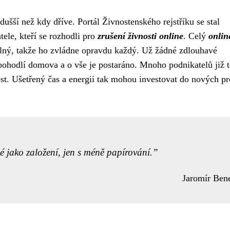
ušší než kdy dříve. Portál Živnostenského rejstříku se stal
le, kteří se rozhodli pro
zrušení živnosti online
. Celý
onlin
telný, takže ho zvládne opravdu každý. Už žádné zdlouhavé
z pohodlí domova a o vše je postaráno. Mnoho podnikatelů již 
st. Ušetřený čas a energii tak mohou investovat do nových pr
é jako založení, jen s méně papírování.
Jaromír Ben