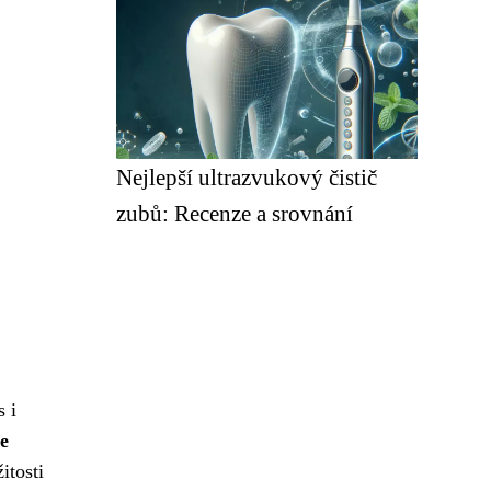
Nejlepší ultrazvukový čistič
zubů: Recenze a srovnání
s i
e
itosti