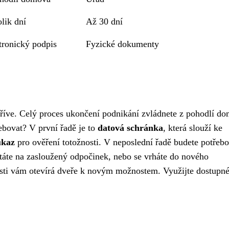
lik dní
Až 30 dní
tronický podpis
Fyzické dokumenty
 dříve. Celý proces ukončení podnikání zvládnete z pohodlí d
řebovat? V první řadě je to
datová schránka
, která slouží ke
ůkaz
pro ověření totožnosti. V neposlední řadě budete potřebo
státe na zasloužený odpočinek, nebo se vrháte do nového
osti vám otevírá dveře k novým možnostem. Využijte dostupn