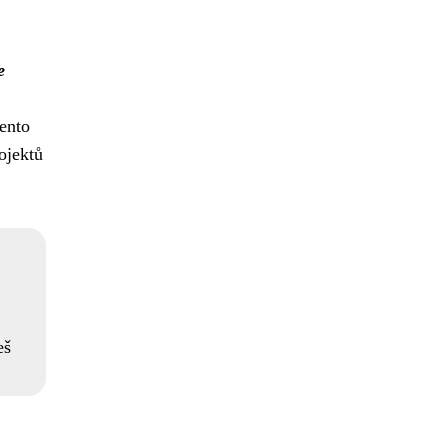
e
tento
ojektů
eš