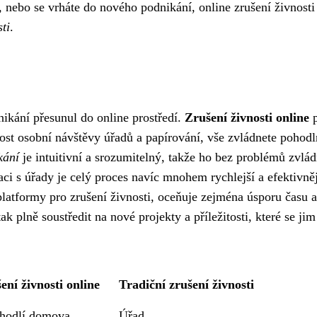
, nebo se vrháte do nového podnikání, online zrušení živnost
ti
.
nikání přesunul do online prostředí.
Zrušení živnosti online
p
st osobní návštěvy úřadů a papírování, vše zvládnete pohodl
kání
je intuitivní a srozumitelný, takže ho bez problémů zvlád
i s úřady je celý proces navíc mnohem rychlejší a efektivněj
platformy pro zrušení živnosti, oceňuje zejména úsporu času a
k plně soustředit na nové projekty a příležitosti, které se jim
ení živnosti online
Tradiční zrušení živnosti
hodlí domova
Úřad