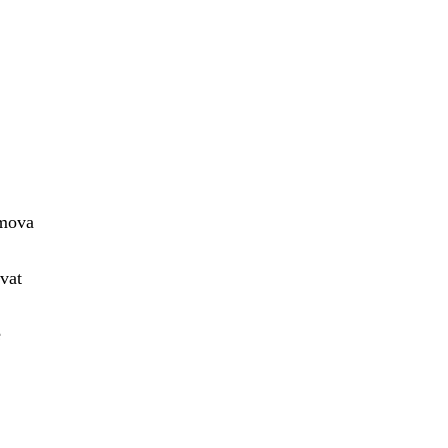
omova
vat
é