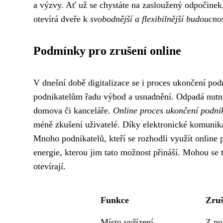
a výzvy. Ať už se chystáte na zasloužený odpočinek
otevírá dveře k
svobodnější a flexibilnější budoucnos
Podmínky pro zrušení online
V dnešní době digitalizace se i proces ukončení pod
podnikatelům řadu výhod a usnadnění. Odpadá nutno
domova či kanceláře.
Online proces ukončení podni
méně zkušení uživatelé. Díky elektronické komunikac
Mnoho podnikatelů, kteří se rozhodli využít online 
energie, kterou jim tato možnost přináší. Mohou se ta
otevírají.
Funkce
Zruš
Místo vyřízení
Z po