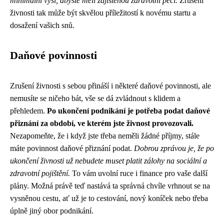
minimální výši, abyste měli zajištěnou zdravotní péči.
Zrušení
živnosti tak může být skvělou příležitostí k novému startu a
dosažení vašich snů.
Daňové povinnosti
Zrušení živnosti s sebou přináší i některé daňové povinnosti, ale
nemusíte se ničeho bát, vše se dá zvládnout s klidem a
přehledem.
Po ukončení podnikání je potřeba podat daňové
přiznání za období, ve kterém jste živnost provozovali.
Nezapomeňte, že i když jste třeba neměli žádné příjmy, stále
máte povinnost daňové přiznání podat.
Dobrou zprávou je, že po
ukončení živnosti už nebudete muset platit zálohy na sociální a
zdravotní pojištění.
To vám uvolní ruce i finance pro vaše další
plány. Možná právě teď nastává ta správná chvíle vrhnout se na
vysněnou cestu, ať už je to cestování, nový koníček nebo třeba
úplně jiný obor podnikání.