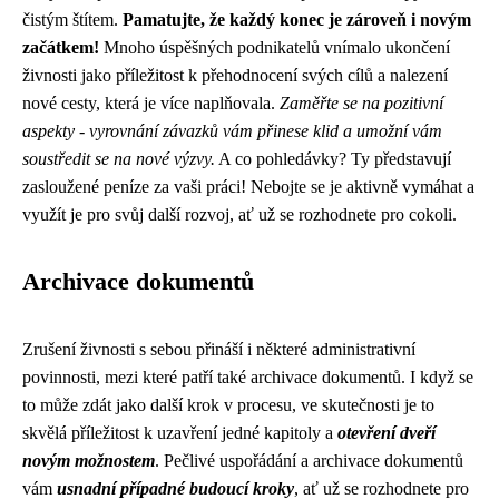
čistým štítem.
Pamatujte, že každý konec je zároveň i novým
začátkem!
Mnoho úspěšných podnikatelů vnímalo ukončení
živnosti jako příležitost k přehodnocení svých cílů a nalezení
nové cesty, která je více naplňovala.
Zaměřte se na pozitivní
aspekty - vyrovnání závazků vám přinese klid a umožní vám
soustředit se na nové výzvy.
A co pohledávky? Ty představují
zasloužené peníze za vaši práci! Nebojte se je aktivně vymáhat a
využít je pro svůj další rozvoj, ať už se rozhodnete pro cokoli.
Archivace dokumentů
Zrušení živnosti s sebou přináší i některé administrativní
povinnosti, mezi které patří také archivace dokumentů. I když se
to může zdát jako další krok v procesu, ve skutečnosti je to
skvělá příležitost k uzavření jedné kapitoly a
otevření dveří
novým možnostem
. Pečlivé uspořádání a archivace dokumentů
vám
usnadní případné budoucí kroky
, ať už se rozhodnete pro