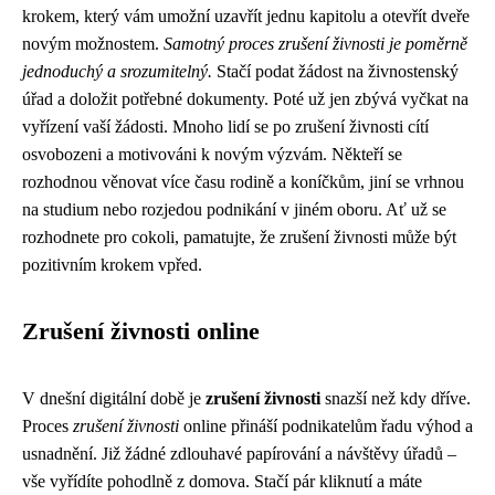
krokem, který vám umožní uzavřít jednu kapitolu a otevřít dveře
novým možnostem.
Samotný proces zrušení živnosti je poměrně
jednoduchý a srozumitelný.
Stačí podat žádost na živnostenský
úřad a doložit potřebné dokumenty. Poté už jen zbývá vyčkat na
vyřízení vaší žádosti. Mnoho lidí se po zrušení živnosti cítí
osvobozeni a motivováni k novým výzvám. Někteří se
rozhodnou věnovat více času rodině a koníčkům, jiní se vrhnou
na studium nebo rozjedou podnikání v jiném oboru. Ať už se
rozhodnete pro cokoli, pamatujte, že zrušení živnosti může být
pozitivním krokem vpřed.
Zrušení živnosti online
V dnešní digitální době je
zrušení živnosti
snazší než kdy dříve.
Proces
zrušení živnosti
online přináší podnikatelům řadu výhod a
usnadnění. Již žádné zdlouhavé papírování a návštěvy úřadů –
vše vyřídíte pohodlně z domova. Stačí pár kliknutí a máte