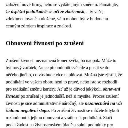
založení nové firmy, nebo se vydáte jiným směrem. Pamatujte,
že
úspěšní podnikatelé se učí ze zkušeností
, a ty vaše,
zdokumentované a uložené, vám mohou být v budoucnu
cenným zdrojem inspirace a znalostí.
Obnovení živnosti po zrušení
Zrušení živnosti neznamená konec světa, ba naopak. Může to
být nový začátek, šance přehodnotit své cíle a pustit se do
něčeho jiného, co vás bude více naplňovat. Možná jste zjistili, že
podnikání ve vašem oboru není to pravé, nebo jste se rozhodli
pro radikální změnu kariéry. Ať už je důvod jakýkoli,
obnovení
živnosti
po zrušení je jednodušší, než si myslíte. Proces zrušení
živnosti je sice administrativně náročný, ale
nezanechává na vás
žádnou negativní stopu
. Po zrušení živnosti se můžete kdykoli
rozhodnout k jejímu obnovení a vrátit se k podnikání. Stačí
podat žádost na živnostenském úřadě a splnit podmínky pro