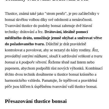
Tlustice, známá také jako "strom peněz", je pro začátečníky v
bonsai skvělou volbou díky své odolnosti a nenáročnosti.
Tvarování tlustice do podoby bonsai zahrnuje dvě hlavní
techniky: drátování a řez.
Drátování, ideálně pomocí
měděného drátu, umožňuje jemně ohýbat a směrovat větve
do požadovaného tvaru.
Důležité je drát pravidelně
kontrolovat a povolovat, aby se nezaryl do kůry rostliny.
Řez,
prováděný ostrými nůžkami, slouží k udržování velikosti a tvaru
bonsai a k podpoře větvení.
Řežeme těsně nad listem nebo
pupenem, abychom podpořili růst nových výhonků. Kombinací
těchto dvou technik dosáhneme u tlustice bonsai krásného a
harmonického vzhledu. Pamatujte, že trpělivost a pravidelná
péče jsou klíčem k úspěšnému tvarování vaší tlustice bonsai.
Přesazování tlustice bonsai