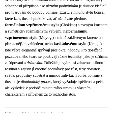
schopností přizpůsobit se různým podmínkám je tlustice ideální i
pro tvarování do podoby bonsaje. Existuje mnoho stylů bonsai,
které lze s tlusticí praktikovat, ať už dáváte přednost
formálnímu vzpřímenému stylu
(Chokkan) s rovným kmenem
a symetricky rozmístěnými větvemi,
neformálnímu
vzpřímenému stylu
(Moyogi) s mírně zakřiveným kmenem a
přirozenějším vzhledem, nebo
kaskádovému stylu
(Kengai),
kde větve elegantně splývají přes okraj nádoby. Pro dosažení
požadovaného tvaru se používají různé techniky, jako je stříhání,
zaštipování a
drátování
. Důležité je vybrat si zdravou a silnou
rostlinu a zajistit jí vhodné podmínky pro růst, tedy dostatek
světla, propustný substrát a mírnou zálivku. Tvorba bonsaje z
tlustice je
dlouhodobý proces
, který vyžaduje trpělivost a péči,
ale výsledek v podobě miniaturního stromu s vlastním
charakterem a příběhem za to rozhodně stojí.