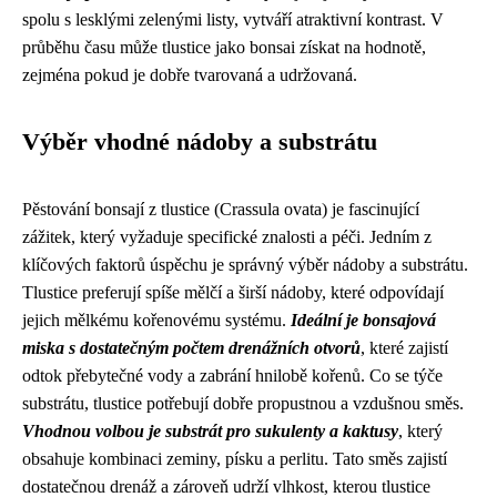
spolu s lesklými zelenými listy, vytváří atraktivní kontrast. V
průběhu času může tlustice jako bonsai získat na hodnotě,
zejména pokud je dobře tvarovaná a udržovaná.
Výběr vhodné nádoby a substrátu
Pěstování bonsají z tlustice (Crassula ovata) je fascinující
zážitek, který vyžaduje specifické znalosti a péči. Jedním z
klíčových faktorů úspěchu je správný výběr nádoby a substrátu.
Tlustice preferují spíše mělčí a širší nádoby, které odpovídají
jejich mělkému kořenovému systému.
Ideální je bonsajová
miska s dostatečným počtem drenážních otvorů
, které zajistí
odtok přebytečné vody a zabrání hnilobě kořenů. Co se týče
substrátu, tlustice potřebují dobře propustnou a vzdušnou směs.
Vhodnou volbou je substrát pro sukulenty a kaktusy
, který
obsahuje kombinaci zeminy, písku a perlitu. Tato směs zajistí
dostatečnou drenáž a zároveň udrží vlhkost, kterou tlustice