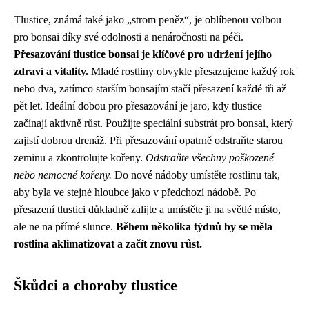
Tlustice, známá také jako „strom peněz“, je oblíbenou volbou
pro bonsai díky své odolnosti a nenáročnosti na péči.
Přesazování tlustice bonsai je klíčové pro udržení jejího
zdraví a vitality.
Mladé rostliny obvykle přesazujeme každý rok
nebo dva, zatímco starším bonsajím stačí přesazení každé tři až
pět let. Ideální dobou pro přesazování je jaro, kdy tlustice
začínají aktivně růst. Použijte speciální substrát pro bonsai, který
zajistí dobrou drenáž. Při přesazování opatrně odstraňte starou
zeminu a zkontrolujte kořeny.
Odstraňte všechny poškozené
nebo nemocné kořeny.
Do nové nádoby umístěte rostlinu tak,
aby byla ve stejné hloubce jako v předchozí nádobě. Po
přesazení tlustici důkladně zalijte a umístěte ji na světlé místo,
ale ne na přímé slunce.
Během několika týdnů by se měla
rostlina aklimatizovat a začít znovu růst.
Škůdci a choroby tlustice