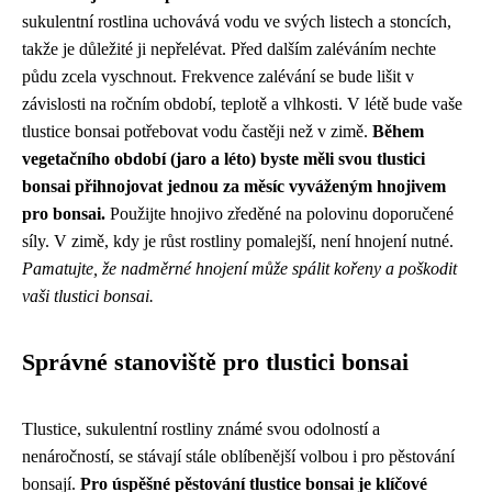
sukulentní rostlina uchovává vodu ve svých listech a stoncích,
takže je důležité ji nepřelévat. Před dalším zaléváním nechte
půdu zcela vyschnout. Frekvence zalévání se bude lišit v
závislosti na ročním období, teplotě a vlhkosti. V létě bude vaše
tlustice bonsai potřebovat vodu častěji než v zimě.
Během
vegetačního období (jaro a léto) byste měli svou tlustici
bonsai přihnojovat jednou za měsíc vyváženým hnojivem
pro bonsai.
Použijte hnojivo zředěné na polovinu doporučené
síly. V zimě, kdy je růst rostliny pomalejší, není hnojení nutné.
Pamatujte, že nadměrné hnojení může spálit kořeny a poškodit
vaši tlustici bonsai.
Správné stanoviště pro tlustici bonsai
Tlustice, sukulentní rostliny známé svou odolností a
nenáročností, se stávají stále oblíbenější volbou i pro pěstování
bonsají.
Pro úspěšné pěstování tlustice bonsai je klíčové