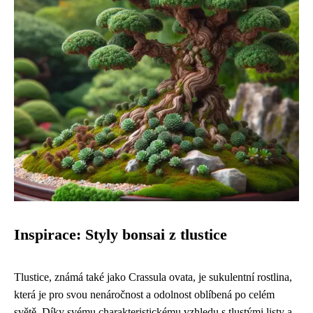
Inspirace: Styly bonsai z tlustice
Tlustice, známá také jako Crassula ovata, je sukulentní rostlina,
která je pro svou nenáročnost a odolnost oblíbená po celém
světě. Díky svému charakteristickému vzhledu s tlustými listy a