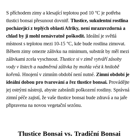
S příchodem zimy a klesající teplotou pod 10 °C je potřeba
tlustici bonsai přesunout dovnitř.
Tlustice, sukulentní rostlina
pocházející z teplých oblastí Afriky, není mrazuvzdorná a
chlad by ji mohl nenávratně poškodit.
Ideální je světlá
místnost s teplotou mezi 10-15 °C, kde bude rostlina zimovat.
Během zimy omezte zálivku na minimum, substrát by měl mezi
zálivkami zcela vyschnout.
Tlustice si v zimě vytváří zásoby
vody v listech a nadměrná zálivka by mohla vést k hnilobě
kořenů.
Hnojení v zimním období není nutné.
Zimní období je
ideální dobou pro tvarování a řez tlustice bonsai.
Provádějte
jej ostrými nástroji, abyste zabránili poškození rostliny. Správná
zimní péče zajistí, že vaše tlustice bonsai bude zdravá a na jaře
připravena na novou vegetační sezónu.
Tlustice Bonsai vs. Tradiční Bonsai