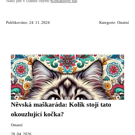
Našli jste v článku chybu?
Kontaktujte nás
Publikováno: 24. 11. 2024
Kategorie:
Ostatní
Něvská maškaráda: Kolik stojí tato
okouzlující kočka?
Ostatní
28. 04. 2026