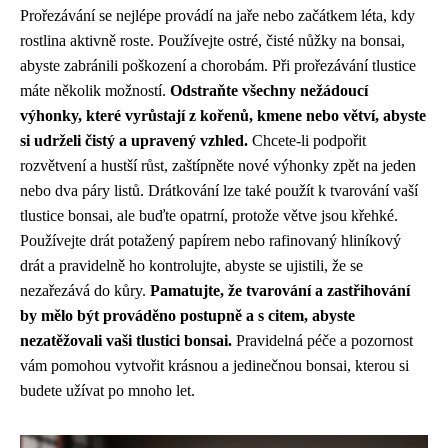
Prořezávání se nejlépe provádí na jaře nebo začátkem léta, kdy
rostlina aktivně roste. Používejte ostré, čisté nůžky na bonsai,
abyste zabránili poškození a chorobám. Při prořezávání tlustice
máte několik možností.
Odstraňte všechny nežádoucí
výhonky, které vyrůstají z kořenů, kmene nebo větví, abyste
si udrželi čistý a upravený vzhled.
Chcete-li podpořit
rozvětvení a hustší růst, zaštípněte nové výhonky zpět na jeden
nebo dva páry listů. Drátkování lze také použít k tvarování vaší
tlustice bonsai, ale buďte opatrní, protože větve jsou křehké.
Používejte drát potažený papírem nebo rafinovaný hliníkový
drát a pravidelně ho kontrolujte, abyste se ujistili, že se
nezařezává do kůry.
Pamatujte, že tvarování a zastřihování
by mělo být prováděno postupně a s citem, abyste
nezatěžovali vaši tlustici bonsai.
Pravidelná péče a pozornost
vám pomohou vytvořit krásnou a jedinečnou bonsai, kterou si
budete užívat po mnoho let.