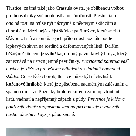
Tlustice, známá také jako Crassula ovata, je oblíbenou volbou
pro bonsai díky své odolnosti a nenáročnosti. Přesto i tato
odolná rostlina může být náchylná k některým škůdcům a
chorobám. Mezi nejčastější škůdce patří
mšice
, které se živí
šťávou z listů a stonků. Jejich přítomnost poznáte podle
lepkavých skvrn na rostlině a deformovaných listů. Dalším
běžným škůdcem je
sviluška
, drobný pavoukovitý hmyz, který
zanechává na listech jemné pavučinky.
Pravidelná kontrola vaší
tlustice je klíčová pro včasné odhalení a zvládnutí napadení
škůdci.
Co se týče chorob, tlustice může být náchylná k
kořenové hnilobě
, která je způsobena nadměrným zaléváním a
špatnou drenáží. Příznaky hniloby kořenů zahrnují žloutnutí
listů, vadnutí a nepříjemný zápach z půdy.
Prevence je klíčová -
používejte dobře propustnou zeminu pro bonsaje a zalévejte
tlustici až tehdy, když je půda suchá.