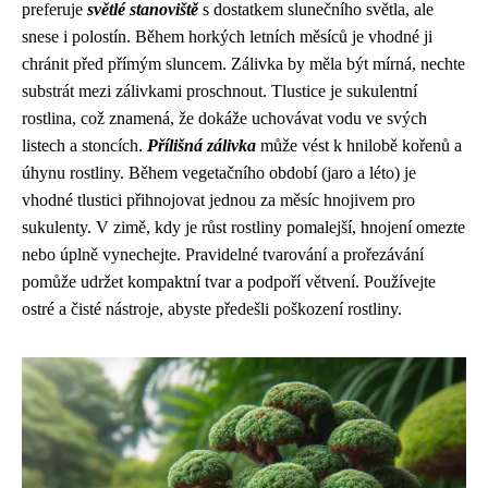
preferuje
světlé stanoviště
s dostatkem slunečního světla, ale
snese i polostín. Během horkých letních měsíců je vhodné ji
chránit před přímým sluncem. Zálivka by měla být mírná, nechte
substrát mezi zálivkami proschnout. Tlustice je sukulentní
rostlina, což znamená, že dokáže uchovávat vodu ve svých
listech a stoncích.
Přílišná zálivka
může vést k hnilobě kořenů a
úhynu rostliny. Během vegetačního období (jaro a léto) je
vhodné tlustici přihnojovat jednou za měsíc hnojivem pro
sukulenty. V zimě, kdy je růst rostliny pomalejší, hnojení omezte
nebo úplně vynechejte. Pravidelné tvarování a prořezávání
pomůže udržet kompaktní tvar a podpoří větvení. Používejte
ostré a čisté nástroje, abyste předešli poškození rostliny.