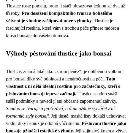
Tlustice roste pomalu, proto ji stačí přesazovat jednou za dva až
tři roky.
Pro dosažení kompaktního tvaru a bohatšího
větvení je vhodné zaštipovat nové výhonky.
Tlustice je
fascinující rostlina, která vám s trochou péče přinese radost a
krásu bonsaje do vašeho domova.
Výhody pěstování tlustice jako bonsai
Tlustice, známá také jako „strom peněz“, je oblíbenou volbou
pro bonsai díky své odolnosti a nenáročnosti na péči.
Tato
vlastnost z ní dělá ideální rostlinu pro začátečníky, kteří s
pěstováním bonsají teprve začínají.
Tlustice snadno snáší
sušší podmínky a nevadí jí ani občasné zapomenutí zálivky.
Snadno se tvaruje a prořezává, což umožňuje vytvářet z ní
rozmanité styly bonsají.
Její tlusté, masité listy dokáží uchovávat
vodu, díky čemuž je odolná vůči suchu.
Pěstování tlustice jako
bonsaje přináší i estetické výhody.
Její zajímavý kmen a větve,