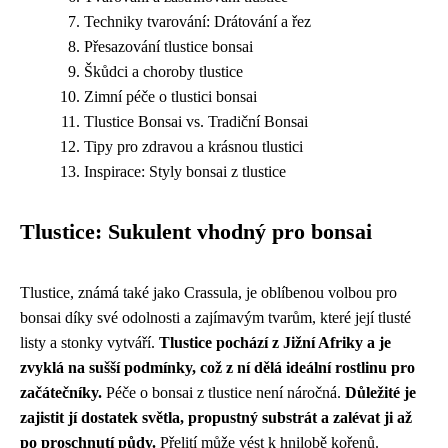
Techniky tvarování: Drátování a řez
Přesazování tlustice bonsai
Škůdci a choroby tlustice
Zimní péče o tlustici bonsai
Tlustice Bonsai vs. Tradiční Bonsai
Tipy pro zdravou a krásnou tlustici
Inspirace: Styly bonsai z tlustice
Tlustice: Sukulent vhodný pro bonsai
Tlustice, známá také jako Crassula, je oblíbenou volbou pro
bonsai díky své odolnosti a zajímavým tvarům, které její tlusté
listy a stonky vytváří.
Tlustice pochází z Jižní Afriky a je
zvyklá na sušší podmínky, což z ní dělá ideální rostlinu pro
začátečníky.
Péče o bonsai z tlustice není náročná.
Důležité je
zajistit jí dostatek světla, propustný substrát a zalévat ji až
po proschnutí půdy.
Přelití může vést k hnilobě kořenů.