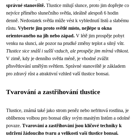
správné stanoviště.
Tlustice milují slunce, proto jim dopřejte co
nejvíce přímého slunečního světla, ideálně alespoň 6 hodin
denně. Nedostatek světla může vést k vyblednutí listů a slabému
růstu.
Vyberte jim proto světlé místo, nejlépe u okna
orientovaného na jih nebo západ.
V létě jim prospěje pobyt
venku na slunci, ale pozor na prudké změny teplot a silný vítr.
Tlustice sice snáší i sušší vzduch, ale prospěje jim mírná vlhkost.
V zimě, kdy je denního světla méně, je vhodné zvážit
přisvětlování umělým světlem. Správné stanoviště je základem
pro zdravý růst a atraktivní vzhled vaší tlustice bonsai.
Tvarování a zastřihování tlustice
Tlustice, známá také jako strom peněz nebo nefritová rostlina, je
oblíbenou volbou pro bonsai díky svým masitým listům a odolné
povaze.
Tvarování a zastřihování jsou klíčové techniky k
udržení žádoucího tvaru a velikosti vaší tlustice bonsai.