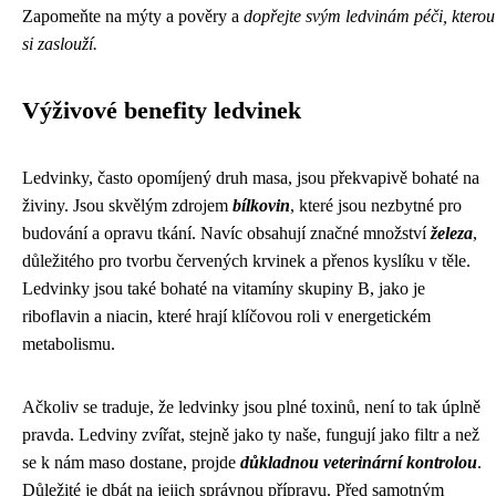
Zapomeňte na mýty a pověry a
dopřejte svým ledvinám péči, kterou
si zaslouží.
Výživové benefity ledvinek
Ledvinky, často opomíjený druh masa, jsou překvapivě bohaté na
živiny. Jsou skvělým zdrojem
bílkovin
, které jsou nezbytné pro
budování a opravu tkání. Navíc obsahují značné množství
železa
,
důležitého pro tvorbu červených krvinek a přenos kyslíku v těle.
Ledvinky jsou také bohaté na vitamíny skupiny B, jako je
riboflavin a niacin, které hrají klíčovou roli v energetickém
metabolismu.
Ačkoliv se traduje, že ledvinky jsou plné toxinů, není to tak úplně
pravda. Ledviny zvířat, stejně jako ty naše, fungují jako filtr a než
se k nám maso dostane, projde
důkladnou veterinární kontrolou
.
Důležité je dbát na jejich správnou přípravu. Před samotným