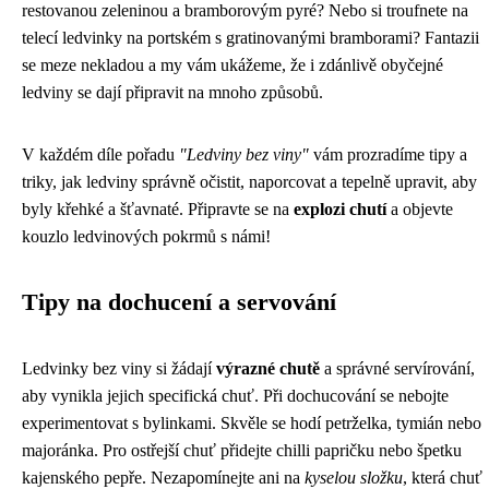
restovanou zeleninou a bramborovým pyré? Nebo si troufnete na
telecí ledvinky na portském s gratinovanými bramborami? Fantazii
se meze nekladou a my vám ukážeme, že i zdánlivě obyčejné
ledviny se dají připravit na mnoho způsobů.
V každém díle pořadu
"Ledviny bez viny"
vám prozradíme tipy a
triky, jak ledviny správně očistit, naporcovat a tepelně upravit, aby
byly křehké a šťavnaté. Připravte se na
explozi chutí
a objevte
kouzlo ledvinových pokrmů s námi!
Tipy na dochucení a servování
Ledvinky bez viny si žádají
výrazné chutě
a správné servírování,
aby vynikla jejich specifická chuť. Při dochucování se nebojte
experimentovat s bylinkami. Skvěle se hodí petrželka, tymián nebo
majoránka. Pro ostřejší chuť přidejte chilli papričku nebo špetku
kajenského pepře. Nezapomínejte ani na
kyselou složku
, která chuť