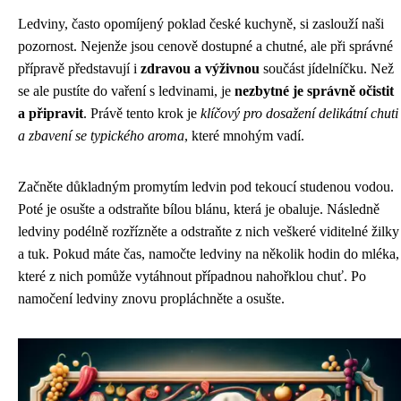
Ledviny, často opomíjený poklad české kuchyně, si zaslouží naši
pozornost. Nejenže jsou cenově dostupné a chutné, ale při správné
přípravě představují i
zdravou a výživnou
součást jídelníčku. Než
se ale pustíte do vaření s ledvinami, je
nezbytné je správně očistit
a připravit
. Právě tento krok je
klíčový pro dosažení delikátní chuti
a zbavení se typického aroma
, které mnohým vadí.
Začněte důkladným promytím ledvin pod tekoucí studenou vodou.
Poté je osušte a odstraňte bílou blánu, která je obaluje. Následně
ledviny podélně rozřízněte a odstraňte z nich veškeré viditelné žilky
a tuk. Pokud máte čas, namočte ledviny na několik hodin do mléka,
které z nich pomůže vytáhnout případnou nahořklou chuť. Po
namočení ledviny znovu propláchněte a osušte.