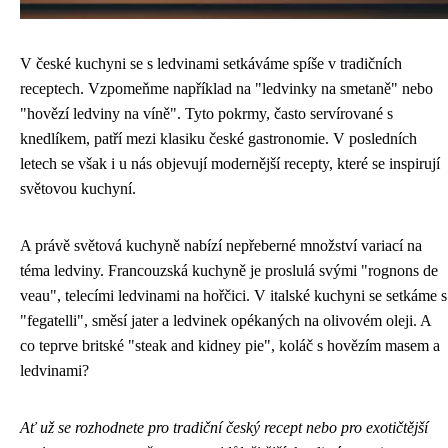
V české kuchyni se s ledvinami setkáváme spíše v tradičních
receptech. Vzpomeňme například na "ledvinky na smetaně" nebo
"hovězí ledviny na víně". Tyto pokrmy, často servírované s
knedlíkem, patří mezi klasiku české gastronomie. V posledních
letech se však i u nás objevují modernější recepty, které se inspirují
světovou kuchyní.
A právě světová kuchyně nabízí nepřeberné množství variací na
téma ledviny. Francouzská kuchyně je proslulá svými "rognons de
veau", telecími ledvinami na hořčici. V italské kuchyni se setkáme s
"fegatelli", směsí jater a ledvinek opékaných na olivovém oleji. A
co teprve britské "steak and kidney pie", koláč s hovězím masem a
ledvinami?
Ať už se rozhodnete pro tradiční český recept nebo pro exotičtější