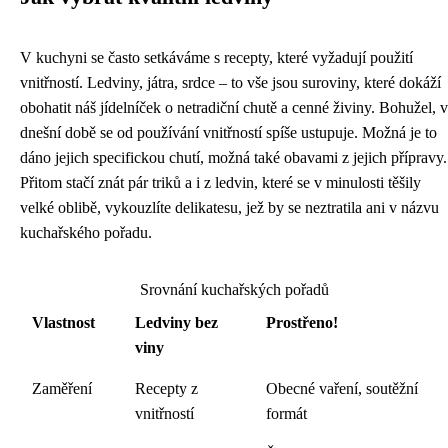
V kuchyni se často setkáváme s recepty, které vyžadují použití
vnitřností. Ledviny, játra, srdce – to vše jsou suroviny, které dokáží
obohatit náš jídelníček o netradiční chutě a cenné živiny. Bohužel, v
dnešní době se od používání vnitřností spíše ustupuje. Možná je to
dáno jejich specifickou chutí, možná také obavami z jejich přípravy.
Přitom stačí znát pár triků a i z ledvin, které se v minulosti těšily
velké oblibě, vykouzlíte delikatesu, jež by se neztratila ani v názvu
kuchařského pořadu.
Srovnání kuchařských pořadů
Vlastnost
Ledviny bez
Prostřeno!
viny
Zaměření
Recepty z
Obecné vaření, soutěžní
vnitřností
formát