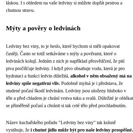
láskou. I s ohledem na vaše ledviny si můžete dopřát pestrou a
chutnou stravu.
Mýty a pověry o ledvinách
Ledviny bez viny, to je heslo, které bychom si měli opakovat
častěji. Často se totiž setkáváme s mýty a pověrami, které o
ledvinách kolují. Jedním z nich je například přesvědčení, že pití
piva pročišťuje ledviny. I když pivo obsahuje vodu, která je pro
hydrataci a funkci ledvin důležitá,
alkohol v něm obsažený má na
ledviny spíše negativní vliv.
Podobně mylná je i představa, že
studené počasí škodí ledvinám. Ledviny jsou uloženy hluboko v
těle a před chladem je chrání vrstva tuku a svalů. Důležité je oblékat
se přiměřeně počasí a chránit si tak celé tělo před prochladnutím.
Název kuchařského pořadu "Ledviny bez viny" tak krásně
vystihuje, že
i chutné jídlo může být pro naše ledviny prospěšné.