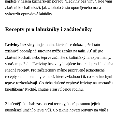
najdete v našem kuchařském pořadu "Ledviny bez viny", kde vám
zkušení kuchaři ukáží, jak z tohoto často opomíjeného masa
vykouzlit opravdové lahůdky.
Recepty pro labužníky i začátečníky
Ledviny bez viny
, to je motto, které chce dokázat, že i tato
zdánlivě opomíjená surovina může zazářit na talíři. Ať už jste
zkušení kuchaři, nebo teprve začínáte s kulinářskými experimenty,
v našem pořadu "Ledviny bez viny" najdete inspiraci pro lahodné a
snadné recepty. Pro začátečníky máme připravené jednoduché
recepty s minimem ingrediencí, které zvládnou i ti, co se v kuchyni
teprve rozkoukávají. Co třeba dušené vepřové ledviny na smetaně s
knedlíkem? Rychlé, chutné a zasytí celou rodinu.
Zkušenější kuchaři zase ocení recepty, které posunou jejich
kulinářské umění o level výš. Co takhle hovězí ledviny na víně s