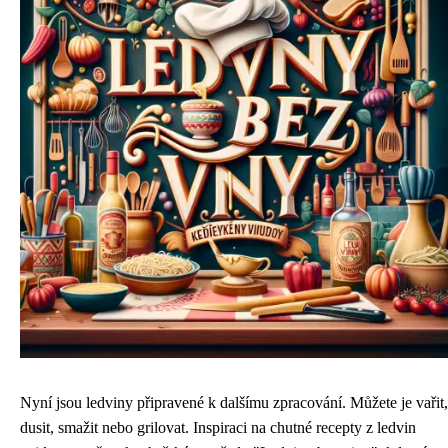
Nyní jsou ledviny připravené k dalšímu zpracování. Můžete je vařit,
dusit, smažit nebo grilovat. Inspiraci na chutné recepty z ledvin