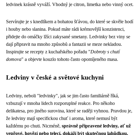
ledvinek krásně vyváží. Vhodný je citron, limetka nebo vinný ocet.
Servírujte je s knedlíkem a bohatou šťávou, do které se skvěle hodí
i houby nebo slanina. Pokud máte rádi krémovější konzistenci,
přidejte do omáčky lžíci zakysané smetany. Ledvinky bez viny se
dají připravit na mnoho způsobů a fantazii se meze nekladou.
Inspirujte se recepty z kuchařského pořadu "
Dobroty s chutí
domova
" a objevte kouzlo tohoto často opomíjeného masa.
Ledviny v české a světové kuchyni
Ledviny, neboli "ledvinky", jak se jim často familiárně říká,
vzbuzují v mnoha lidech rozporuplné reakce. Pro někoho
delikatesa, pro jiného surovina, které se raději vyhnou. Pravdou je,
že ledviny mají specifickou chuť i aroma, které nemusí být
každému po chuti. Nicméně,
správně připravené ledviny, ať už
vepřové, hovězí nebo telecí, dokáží být skutečnou lahůdkou.