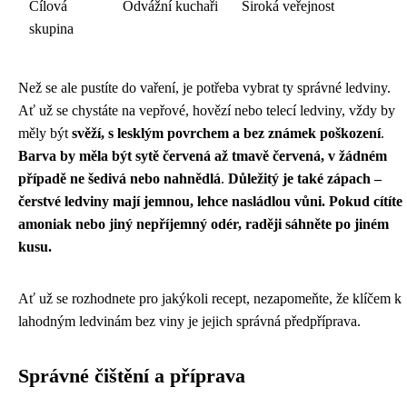
Cílová
Odvážní kuchaři
Široká veřejnost
skupina
Než se ale pustíte do vaření, je potřeba vybrat ty správné ledviny.
Ať už se chystáte na vepřové, hovězí nebo telecí ledviny, vždy by
měly být
svěží, s lesklým povrchem a bez známek poškození
.
Barva by měla být sytě červená až tmavě červená, v žádném
případě ne šedivá nebo nahnědlá
.
Důležitý je také zápach –
čerstvé ledviny mají jemnou, lehce nasládlou vůni. Pokud cítíte
amoniak nebo jiný nepříjemný odér, raději sáhněte po jiném
kusu.
Ať už se rozhodnete pro jakýkoli recept, nezapomeňte, že klíčem k
lahodným ledvinám bez viny je jejich správná předpříprava.
Správné čištění a příprava