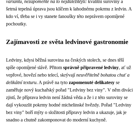
variantu, nezapomeňte na to nejdůležitější:
kvalitní suroviny a
šetrná tepelná úprava jsou klíčem k lahodnému pokrmu z ledvin. A
kdo ví, třeba se i vy stanete fanoušky této neprávem opomíjené
pochoutky.
Zajímavosti ze světa ledvinové gastronomie
Ledviny, kdysi běžná surovina na českých stolech, se dnes těší
spíše opomíjené slávě. Přitom
správně připravené ledviny
, ať už
vepřové, hovězí nebo telecí, skrývají
neuvěřitelně bohatou chuť a
delikátní texturu
. A právě na tyto
zapomenuté delikatesy
se
zaměřuje nový kuchařský pořad "Ledviny bez viny". V něm diváci
zjistí, že příprava ledvin není žádná věda a že i z této suroviny se
dají vykouzlit pokrmy hodné michelinské hvězdy. Pořad "Ledviny
bez viny" boří mýty o složitosti přípravy ledvin a ukazuje, jak je
snadno a chutně zakomponovat do moderní kuchyně.