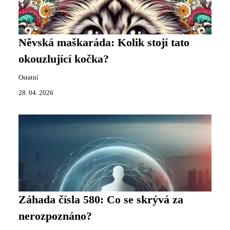
Něvská maškaráda: Kolik stojí tato
okouzlující kočka?
Ostatní
28. 04. 2026
Záhada čísla 580: Co se skrývá za
nerozpoznáno?