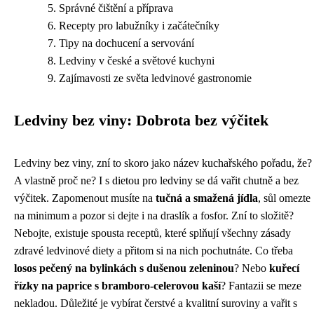
Správné čištění a příprava
Recepty pro labužníky i začátečníky
Tipy na dochucení a servování
Ledviny v české a světové kuchyni
Zajímavosti ze světa ledvinové gastronomie
Ledviny bez viny: Dobrota bez výčitek
Ledviny bez viny, zní to skoro jako název kuchařského pořadu, že?
A vlastně proč ne? I s dietou pro ledviny se dá vařit chutně a bez
výčitek. Zapomenout musíte na
tučná a smažená jídla
, sůl omezte
na minimum a pozor si dejte i na draslík a fosfor. Zní to složitě?
Nebojte, existuje spousta receptů, které splňují všechny zásady
zdravé ledvinové diety a přitom si na nich pochutnáte. Co třeba
losos pečený na bylinkách s dušenou zeleninou
? Nebo
kuřecí
řízky na paprice s bramboro-celerovou kaší
? Fantazii se meze
nekladou. Důležité je vybírat čerstvé a kvalitní suroviny a vařit s