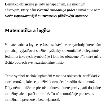
Lomítko obrácené
je tedy nenápadným, ale mocným
nástrojem, který nám
výrazně usnadňuje práci
a umožňuje nám
tvořit sofistikovanější a uživatelsky přívětivější aplikace
.
Matematika a logika
V matematice a logice se často setkáváme se symboly, které nám
pomáhají vyjadřovat složité myšlenky srozumitelně a elegantně.
Jedním z takových symbolů je i lomítko obrácené „\“, které má v
těchto oborech své nezastupitelné místo.
Tento symbol nachází uplatnění v mnoha oblastech, například v
teorii množin, kde se používá k označení rozdílu dvou množin.
Díky němu můžeme přesně definovat, které prvky patří do jedné
množiny, ale nepatří do druhé. To nám umožňuje pracovat s
množinami precizně a bez nejasností.