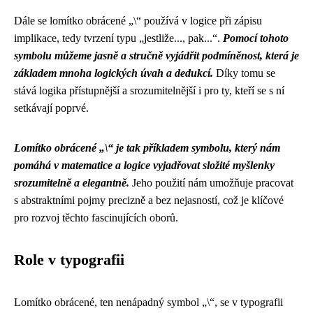
Dále se lomítko obrácené „\“ používá v logice při zápisu
implikace, tedy tvrzení typu „jestliže..., pak...“.
Pomocí tohoto
symbolu můžeme jasně a stručně vyjádřit podmíněnost, která je
základem mnoha logických úvah a dedukcí.
Díky tomu se
stává logika přístupnější a srozumitelnější i pro ty, kteří se s ní
setkávají poprvé.
Lomítko obrácené „\“ je tak příkladem symbolu, který nám
pomáhá v matematice a logice vyjadřovat složité myšlenky
srozumitelně a elegantně.
Jeho použití nám umožňuje pracovat
s abstraktními pojmy precizně a bez nejasností, což je klíčové
pro rozvoj těchto fascinujících oborů.
Role v typografii
Lomítko obrácené, ten nenápadný symbol „\“, se v typografii