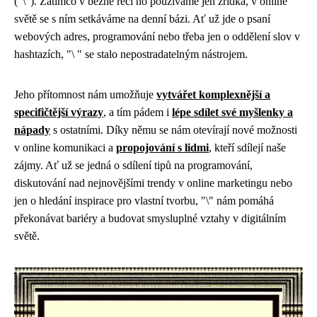
("\"). Zatímco v běžné řeči ho používáme jen zřídka, v online
světě se s ním setkáváme na denní bázi. Ať už jde o psaní
webových adres, programování nebo třeba jen o oddělení slov v
hashtazích, "\ " se stalo nepostradatelným nástrojem.
Jeho přítomnost nám umožňuje
vytvářet komplexnější a
specifičtější výrazy
, a tím pádem i
lépe sdílet své myšlenky a
nápady
s ostatními. Díky němu se nám otevírají nové možnosti
v online komunikaci a
propojování s lidmi
, kteří sdílejí naše
zájmy. Ať už se jedná o sdílení tipů na programování,
diskutování nad nejnovějšími trendy v online marketingu nebo
jen o hledání inspirace pro vlastní tvorbu, "\" nám pomáhá
překonávat bariéry a budovat smysluplné vztahy v digitálním
světě.