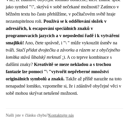
jako symbol "\", skrývá v sobě nečekané možnosti? Zatímco v
běžném textu ho často přehlížíme, v počítačovém světě hraje
nezastupitelnou roli.
Používá se k oddělování složek v
adresářích, k escapování speciálních znaků v
programovacích jazycích a v neposlední řadě i k vytváření
smajlíků!
Ano, čtete správně, i "\ " může vykouzlit úsměv na
tváři.
Stačí přidat dvojtečku a závorku a rázem se z obyčejného
lomítka stává šibalský mrknutí ;)
. A co teprve kombinace s
dalšími znaky?
Kreativitě se meze nekladou a s trochou
fantazie lze pomocí "\ "vytvořit nepřeberné množství
originálních symbolů a znaků.
Takže až příště narazíte na toto
nenapadné lomítko, vzpomeňte si, že i zdánlivě obyčejné věci v
sobě mohou skrývat netušené možnosti.
Našli jste v článku chybu?
Kontaktujte nás