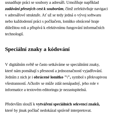
usnadňuje práci se soubory a adresáři. Umožňuje například
zadávání přesných cest k souborům
, čímž zefektivňuje navigaci
v adresářové struktuře. Ať už se tedy jedná o vývoj softwaru
nebo každodenní práci s počítačem, lomítko obrácené hraje
důležitou roli a přispívá k efektivnímu fungování informačních
technologií.
Speciální znaky a kódování
V digitálním světě se často setkáváme se speciálními znaky,
které nám pomáhají s přesností a jednoznačností vyjadřování.
Jedním z nich je i
obrácené lomítko "\",
symbol s překvapivou
všestranností. Ačkoliv se může zdát nenápadný, jeho role v
informatice a textovém editoringu je nezastupitelná.
Především slouží k
vytváření speciálních sekvencí znaků,
které by jinak počítač nedokázal správně interpretovat.