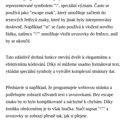
reprezentované symbolem "\", speciální význam. Často se
používá jako "escape znak", který umožňuje začlenit do
textových řetězců znaky, které by jinak byly interpretovány
doslovně. Například "\n" se často používá k vložení nového
řádku, zatímco "\"" umožňuje vložit uvozovky do řetězce, aniž
by se ukončil.
Tato zdánlivě drobná funkce otevírá dveře k elegantnímu a
efektivnímu kódování. Díky ní můžeme snadno formátovat text,
vkládat speciální symboly a vytvářet komplexní struktury dat.
Představte si například, že programujete webovou stránku a
potřebujete zobrazit uživateli text s uvozovkami. Bez escape
znaku by to bylo komplikované a náchylné k chybám. Díky
lomítku obrácenému je to však hračka. Stačí napsat "\"" a
uvozovky se zobrazí přesně tak, jak si přejete.