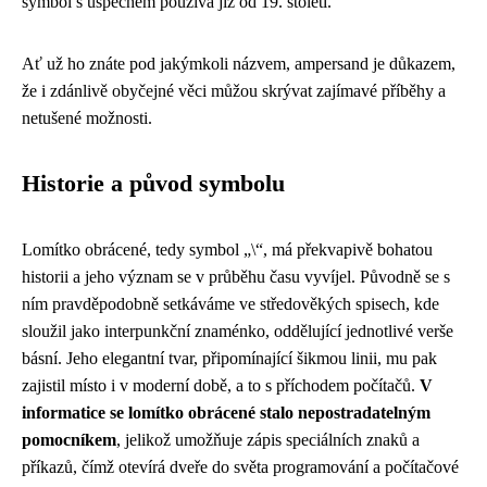
symbol s úspěchem používá již od 19. století.
Ať už ho znáte pod jakýmkoli názvem, ampersand je důkazem,
že i zdánlivě obyčejné věci můžou skrývat zajímavé příběhy a
netušené možnosti.
Historie a původ symbolu
Lomítko obrácené, tedy symbol „\“, má překvapivě bohatou
historii a jeho význam se v průběhu času vyvíjel. Původně se s
ním pravděpodobně setkáváme ve středověkých spisech, kde
sloužil jako interpunkční znaménko, oddělující jednotlivé verše
básní. Jeho elegantní tvar, připomínající šikmou linii, mu pak
zajistil místo i v moderní době, a to s příchodem počítačů.
V
informatice se lomítko obrácené stalo nepostradatelným
pomocníkem
, jelikož umožňuje zápis speciálních znaků a
příkazů, čímž otevírá dveře do světa programování a počítačové