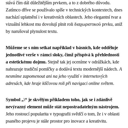
stává čím dál důležitějším prvkem, a to z dobrého důvodu.
Zatímco dříve se používalo spíše v technických kontextech, dnes
nachází uplatnění i v kreativních oblastech. Jeho elegantní tvar a
vizuální lehkost mu dovolují plnit roli διαχωριστικού prvku, aniž
by narušoval plynulost textu.
Můžeme se s ním setkat například v básních, kde odděluje
jednotlivé verše v rámci sloky, čímž přispívá k přehlednosti
a estetickému dojmu.
Stejně tak jej oceníme v odrážkách, kde
nahrazuje tradiční pomlčky a dodává textu modernější nádech.
A
nesmíme zapomenout ani na jeho využití v internetových
adresách, kde hraje klíčovou roli při navigaci online světem.
Symbol „\“ je skvělým příkladem toho, jak se i zdánlivě
nevýrazný element může stát nepostradatelným nástrojem.
Jeho rostoucí popularita v typografii svědčí o tom, že i v oblasti
psaného projevu je stále prostor pro inovace a kreativitu.