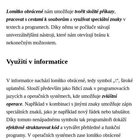
Lomítko obrácené
nám umožňuje
tvořit složité příkazy
,
pracovat s cestami k souborům
a
využívat speciální znaky
v
textech a programech. Díky němu se počítače stávají
univerzálnějšími nástroji, které nám otevírají bránu k
nekonečným možnostem.
Využití v informatice
V informatice nachází lomítko obrácené, tedy symbol „\“, široké
uplatnění. Slouží především jako řídicí znak v programovacích
jazycích a operačních systémech, kde umožňuje
zvláštní
operace
. Například v kombinaci s jinými znaky umožňuje zápis
speciálních znaků, jako je například nový řádek nebo tabulátor.
Díky tomuto nenápadnému symbolu tak programátoři dokáží
efektivně strukturovat kód
a vytvářet přehledné a funkční
programy. V operačních systémech zase lomítko obrácené