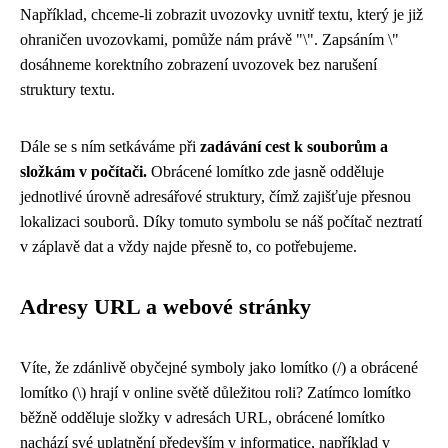
Například, chceme-li zobrazit uvozovky uvnitř textu, který je již
ohraničen uvozovkami, pomůže nám právě "\". Zapsáním \"
dosáhneme korektního zobrazení uvozovek bez narušení
struktury textu.
Dále se s ním setkáváme při
zadávání cest k souborům a
složkám v počítači.
Obrácené lomítko zde jasně odděluje
jednotlivé úrovně adresářové struktury, čímž zajišťuje přesnou
lokalizaci souborů. Díky tomuto symbolu se náš počítač neztratí
v záplavě dat a vždy najde přesně to, co potřebujeme.
Adresy URL a webové stránky
Víte, že zdánlivě obyčejné symboly jako lomítko (/) a obrácené
lomítko (\) hrají v online světě důležitou roli? Zatímco lomítko
běžně odděluje složky v adresách URL, obrácené lomítko
nachází své uplatnění především v informatice, například v