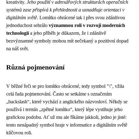
kreativity.
Jeho použití v adresářových strukturách operačních
systémů zase přispívá k přehlednosti a usnadňuje orientaci v
digitálním světě
. Lomítko obrácené tak i přes svou zdánlivou
jednoduchost sehrálo
významnou roli v rozvoji moderních
technologií
a jeho příběh je důkazem, že i zdánlivě
bezvýznamné symboly mohou mít nečekaný a pozitivní dopad
na náš svět.
Různá pojmenování
V běžné řeči se pro lomítko obrácené, tedy symbol "\", vžila
celá řada pojmenování. Často se setkáme s označením
„backslash“, které vychází z anglického názvosloví. Někdy se
používá i termín „zpětné lomítko“, který lépe vystihuje jeho
grafickou podobu. Ať už mu ale říkáme jakkoli, jedno je jisté:
tento nenápadný symbol hraje v informatice a digitálním světě
klíčovou roli.