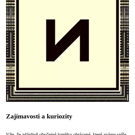
Zajímavosti a kuriozity
Víte, že zdánlivě obyčejné lomítko obrácené, které známe spíše