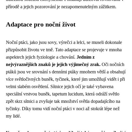
přírodě a jejich pozorování je nezapomenutelným zážitkem.
Adaptace pro noční život
Noční ptáci, jako jsou sovy, výrečci a lelci, se museli dokonale
přizpůsobit životu ve tmě. Tato adaptace se projevuje v mnoha
aspektech jejich fyziologie a chování.
Jedním z
nejvýraznějších znaků je jejich výjimečný zrak.
Oči nočních
ptáků jsou ve srovnání s denními ptáky mnohem větší a obsahují
více světločivných buněk, tyčinek, které jim umožňují vidět i při
velmi slabém osvětlení. Sítnice jejich očí je také vybavena
speciální vrstvou buněk, tapetum lucidum, která odráží světlo
zpět skrz sítnici a zvyšuje tak množství světla dopadajícího na
tyčinky. Díky tomu vidí noční ptáci v noci až stokrát lépe než
my lidé.