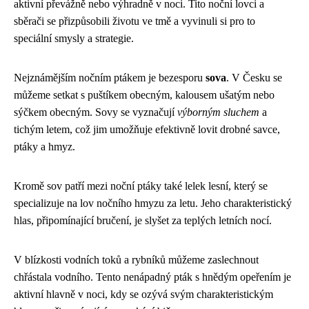
aktivní převážně nebo výhradně v noci. Tito noční lovci a
sběrači se přizpůsobili životu ve tmě a vyvinuli si pro to
speciální smysly a strategie.
Nejznámějším nočním ptákem je bezesporu
sova
. V Česku se
můžeme setkat s puštíkem obecným, kalousem ušatým nebo
sýčkem obecným. Sovy se vyznačují
výborným sluchem
a
tichým letem, což jim umožňuje efektivně lovit drobné savce,
ptáky a hmyz.
Kromě sov patří mezi noční ptáky také lelek lesní, který se
specializuje na lov nočního hmyzu za letu. Jeho charakteristický
hlas, připomínající bručení, je slyšet za teplých letních nocí.
V blízkosti vodních toků a rybníků můžeme zaslechnout
chřástala vodního. Tento nenápadný pták s hnědým opeřením je
aktivní hlavně v noci, kdy se ozývá svým charakteristickým