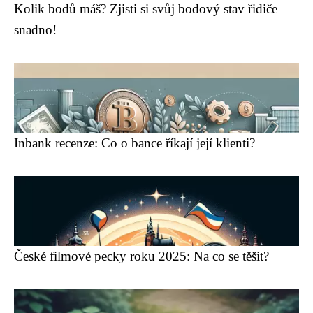
Kolik bodů máš? Zjisti si svůj bodový stav řidiče
snadno!
Inbank recenze: Co o bance říkají její klienti?
České filmové pecky roku 2025: Na co se těšit?