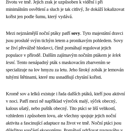
životu ve tmě. Jejich zrak je uzpůsoben k vidění i při
minimálním osvětlení a sluch je tak citlivý, že dokáží lokalizovat
kořist jen podle šumu, který vydává.
Mezi nejznámější noční ptáky patří
sovy
. Tyto majestátní dravci
jsou proslulé svým tichým letem a pronikavým pohledem. Sovy
se živí převážně hlodavci, čímž pomáhají regulovat jejich
populace v přírodě. Dalším zajímavým nočním ptákem je
lelek
lesní
. Tento nenápadný pták s maskovacím zbarvením se
specializuje na lov hmyzu za letu. Jeho široký zobák je lemován
tuhými štětinami, které mu usnadňují chytání kořisti.
Kromě sov a lelků existuje i řada dalších ptáků, kteří jsou aktivní
v noci. Patří mezi ně například výreček malý, sýček obecný,
kalous ušatý, nebo puštík obecný. Tito ptáci se liší velikostí,
vzhledem i způsobem lovu, ale všechny spojuje jejich noční
aktivita a fascinující adaptace na život ve tmě. Noční ptáci jsou
důležitou součástí ekosystému. Pomáhají udržovat rovnováhu v