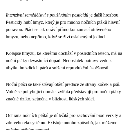
Intenzivní zemědělství s používáním pesticidů
je další hrozbou.
Pesticidy hubí hmyz, který je pro mnoho nočních ptáků hlavní
potravou. Ptáci se tak otráví přímo konzumací otráveného
hmyzu, nebo nepřímo, když se živí oslabenými jedinci.
Kolapse hmyzu, ke kterému dochází v posledních letech, má na
noční ptáky devastující dopad. Nedostatek potravy vede k
úbytku hnízdících párů a snížení reprodukční úspěšnosti.
Noční ptáci se také stávají obětí predace ze strany koček a psů.
Volně se pohybující domácí zvířata představují pro noční ptáky
značné riziko, zejména v blízkosti lidských sídel.
Ochrana nočních ptáků je důležitá pro zachování biodiverzity a
zdravého ekosystému. Existuje mnoho způsobů, jak můžeme
nočním ptákům pomoci.