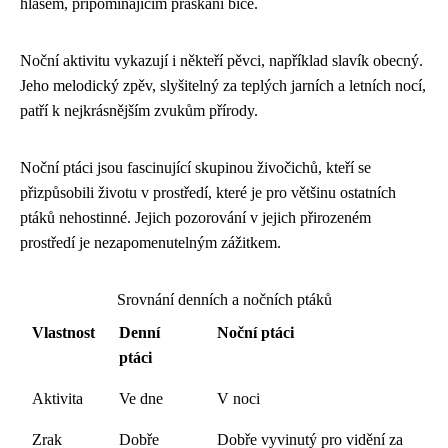
hlasem, připomínajícím praskání biče.
Noční aktivitu vykazují i někteří pěvci, například slavík obecný.
Jeho melodický zpěv, slyšitelný za teplých jarních a letních nocí,
patří k nejkrásnějším zvukům přírody.
Noční ptáci jsou fascinující skupinou živočichů, kteří se
přizpůsobili životu v prostředí, které je pro většinu ostatních
ptáků nehostinné. Jejich pozorování v jejich přirozeném
prostředí je nezapomenutelným zážitkem.
Srovnání denních a nočních ptáků
Vlastnost
Denní
Noční ptáci
ptáci
Aktivita
Ve dne
V noci
Zrak
Dobře
Dobře vyvinutý pro vidění za