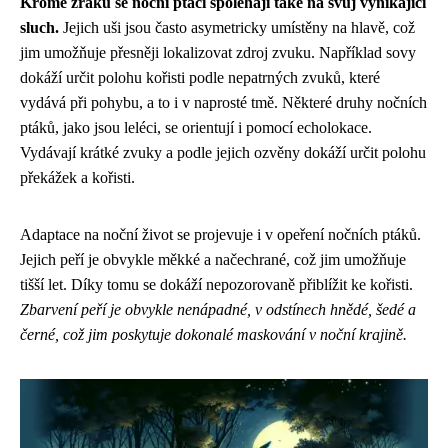
Kromě zraku se noční ptáci spoléhají také na svůj vynikající
sluch.
Jejich uši jsou často asymetricky umístěny na hlavě, což
jim umožňuje přesněji lokalizovat zdroj zvuku. Například sovy
dokáží určit polohu kořisti podle nepatrných zvuků, které
vydává při pohybu, a to i v naprosté tmě. Některé druhy nočních
ptáků, jako jsou leléci, se orientují i pomocí echolokace.
Vydávají krátké zvuky a podle jejich ozvěny dokáží určit polohu
překážek a kořisti.
Adaptace na noční život se projevuje i v opeření nočních ptáků.
Jejich peří je obvykle měkké a načechrané, což jim umožňuje
tišší let. Díky tomu se dokáží nepozorovaně přiblížit ke kořisti.
Zbarvení peří je obvykle nenápadné, v odstínech hnědé, šedé a
černé, což jim poskytuje dokonalé maskování v noční krajině.