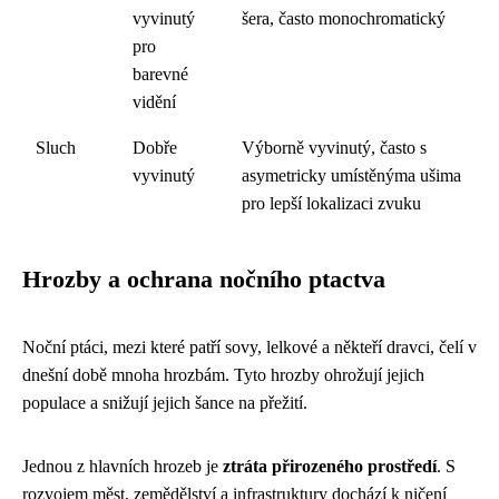
vyvinutý
šera, často monochromatický
pro
barevné
vidění
Sluch
Dobře
Výborně vyvinutý, často s
vyvinutý
asymetricky umístěnýma ušima
pro lepší lokalizaci zvuku
Hrozby a ochrana nočního ptactva
Noční ptáci, mezi které patří sovy, lelkové a někteří dravci, čelí v
dnešní době mnoha hrozbám. Tyto hrozby ohrožují jejich
populace a snižují jejich šance na přežití.
Jednou z hlavních hrozeb je
ztráta přirozeného prostředí
. S
rozvojem měst, zemědělství a infrastruktury dochází k ničení