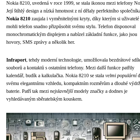
Nokia 8210, uvedená v roce 1999, se stala ikonou mezi telefony No
Její štíhlý design a nízká hmotnost z ní dělaly perfektního společník
Nokia 8210
zaujala i vyměnitelnými kryty, díky kterým si uživatelé
mohli telefon snadno přizpůsobit svému stylu. Telefon disponoval
monochromatickým displejem a nabízel základní funkce, jako jsou
hovory, SMS zprávy a několik her.
Infraport
, tehdy moderní technologie, umožňovala bezdrátové sdíl
souborů a kontaktů s ostatními telefony. Mezi další funkce patřily
kalendář, budík a kalkulačka. Nokia 8210 se stala
velmi populární
d
svému elegantnímu vzhledu, kompaktním rozměrům a dlouhé výdrž
baterie. Patří tak mezi
nejslavnější
modely značky a dodnes je
vyhledávaným sběratelským kouskem.