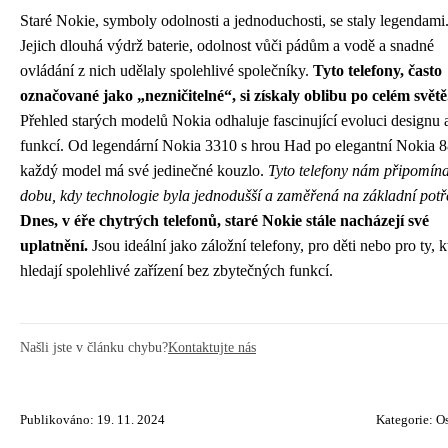
Staré Nokie, symboly odolnosti a jednoduchosti, se staly legendami
Jejich dlouhá výdrž baterie, odolnost vůči pádům a vodě a snadné
ovládání z nich udělaly spolehlivé společníky.
Tyto telefony, často
označované jako „nezničitelné“, si získaly oblibu po celém světě
Přehled starých modelů Nokia odhaluje fascinující evoluci designu 
funkcí. Od legendární Nokia 3310 s hrou Had po elegantní Nokia 
každý model má své jedinečné kouzlo.
Tyto telefony nám připomína
dobu, kdy technologie byla jednodušší a zaměřená na základní potř
Dnes, v éře chytrých telefonů, staré Nokie stále nacházejí své
uplatnění.
Jsou ideální jako záložní telefony, pro děti nebo pro ty, k
hledají spolehlivé zařízení bez zbytečných funkcí.
Našli jste v článku chybu?
Kontaktujte nás
Publikováno: 19. 11. 2024
Kategorie:
Os