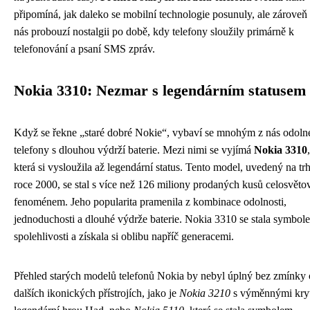
připomíná, jak daleko se mobilní technologie posunuly, ale zároveň
nás probouzí nostalgii po době, kdy telefony sloužily primárně k
telefonování a psaní SMS zpráv.
Nokia 3310: Nezmar s legendárním statusem
Když se řekne „staré dobré Nokie“, vybaví se mnohým z nás odoln
telefony s dlouhou výdrží baterie. Mezi nimi se vyjímá
Nokia 3310
,
která si vysloužila až legendární status. Tento model, uvedený na tr
roce 2000, se stal s více než 126 miliony prodaných kusů celosvět
fenoménem. Jeho popularita pramenila z kombinace odolnosti,
jednoduchosti a dlouhé výdrže baterie. Nokia 3310 se stala symbol
spolehlivosti a získala si oblibu napříč generacemi.
Přehled starých modelů telefonů Nokia by nebyl úplný bez zmínky 
dalších ikonických přístrojích, jako je
Nokia 3210
s výměnnými kry