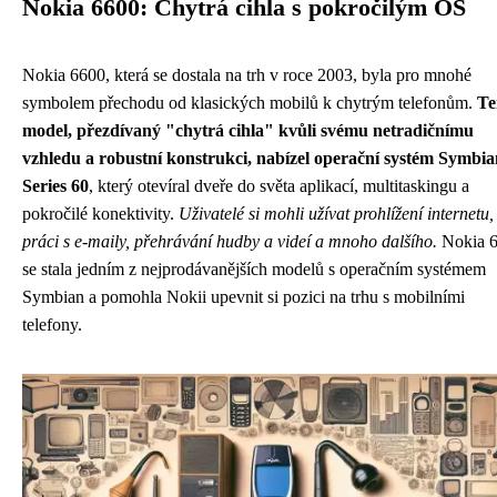
Nokia 6600: Chytrá cihla s pokročilým OS
Nokia 6600, která se dostala na trh v roce 2003, byla pro mnohé
symbolem přechodu od klasických mobilů k chytrým telefonům.
Te
model, přezdívaný "chytrá cihla" kvůli svému netradičnímu
vzhledu a robustní konstrukci, nabízel operační systém Symbia
Series 60
, který otevíral dveře do světa aplikací, multitaskingu a
pokročilé konektivity.
Uživatelé si mohli užívat prohlížení internetu,
práci s e-maily, přehrávání hudby a videí a mnoho dalšího.
Nokia 
se stala jedním z nejprodávanějších modelů s operačním systémem
Symbian a pomohla Nokii upevnit si pozici na trhu s mobilními
telefony.