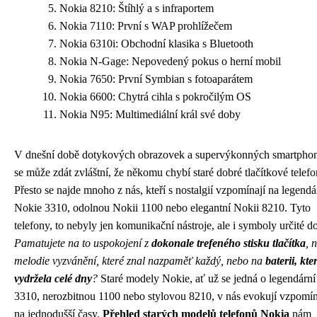
Nokia 8210: Štíhlý a s infraportem
Nokia 7110: První s WAP prohlížečem
Nokia 6310i: Obchodní klasika s Bluetooth
Nokia N-Gage: Nepovedený pokus o herní mobil
Nokia 7650: První Symbian s fotoaparátem
Nokia 6600: Chytrá cihla s pokročilým OS
Nokia N95: Multimediální král své doby
V dnešní době dotykových obrazovek a supervýkonných smartpho
se může zdát zvláštní, že někomu chybí staré dobré tlačítkové telefo
Přesto se najde mnoho z nás, kteří s nostalgií vzpomínají na legendá
Nokie 3310, odolnou Nokii 1100 nebo elegantní Nokii 8210. Tyto
telefony, to nebyly jen komunikační nástroje, ale i symboly určité d
Pamatujete na to uspokojení z
dokonale trefeného stisku tlačítka
, 
melodie vyzvánění, které znal nazpaměť každý, nebo na
baterii, kte
vydržela celé dny
?
Staré modely Nokie, ať už se jedná o legendární
3310, nerozbitnou 1100 nebo stylovou 8210, v nás evokují vzpomí
na jednodušší časy.
Přehled starých modelů telefonů Nokia
nám