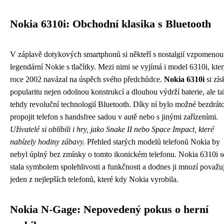
Nokia 6310i: Obchodní klasika s Bluetooth
V záplavě dotykových smartphonů si někteří s nostalgií vzpomenou
legendární Nokie s tlačítky. Mezi nimi se vyjímá i model 6310i, kte
roce 2002 navázal na úspěch svého předchůdce.
Nokia 6310i
si zís
popularitu nejen odolnou konstrukcí a dlouhou výdrží baterie, ale t
tehdy revoluční technologií Bluetooth. Díky ní bylo možné bezdrát
propojit telefon s handsfree sadou v autě nebo s jinými zařízeními.
Uživatelé si oblíbili i hry, jako Snake II nebo Space Impact, které
nabízely hodiny zábavy.
Přehled starých modelů telefonů Nokia by
nebyl úplný bez zmínky o tomto ikonickém telefonu. Nokia 6310i s
stala symbolem spolehlivosti a funkčnosti a dodnes ji mnozí považuj
jeden z nejlepších telefonů, které kdy Nokia vyrobila.
Nokia N-Gage: Nepovedený pokus o herní