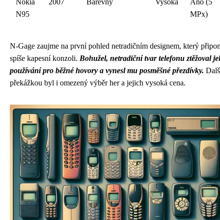
Nokia
2007
Barevný
Vysoká
Ano (5
N95
MPx)
N-Gage zaujme na první pohled netradičním designem, který připo
spíše kapesní konzoli.
Bohužel, netradiční tvar telefonu ztěžoval j
používání pro běžné hovory a vynesl mu posměšné přezdívky.
Dalš
překážkou byl i omezený výběr her a jejich vysoká cena.