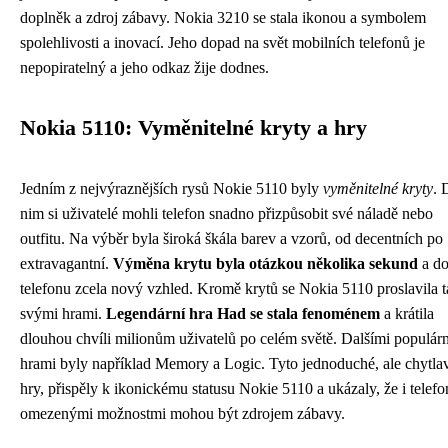
doplněk a zdroj zábavy. Nokia 3210 se stala ikonou a symbolem
spolehlivosti a inovací. Jeho dopad na svět mobilních telefonů je
nepopiratelný a jeho odkaz žije dodnes.
Nokia 5110: Vyměnitelné kryty a hry
Jedním z nejvýraznějších rysů Nokie 5110 byly
vyměnitelné kryty
. 
nim si uživatelé mohli telefon snadno přizpůsobit své náladě nebo
outfitu. Na výběr byla široká škála barev a vzorů, od decentních po
extravagantní.
Výměna krytu byla otázkou několika sekund
a do
telefonu zcela nový vzhled. Kromě krytů se Nokia 5110 proslavila 
svými hrami.
Legendární hra Had se stala fenoménem
a krátila
dlouhou chvíli milionům uživatelů po celém světě. Dalšími populár
hrami byly například Memory a Logic. Tyto jednoduché, ale chytla
hry, přispěly k ikonickému statusu Nokie 5110 a ukázaly, že i telefo
omezenými možnostmi mohou být zdrojem zábavy.