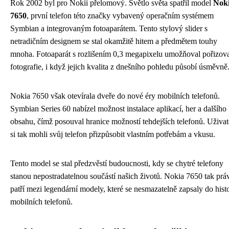
Rok 2002 byl pro Nokii přelomový. Světlo světa spatřil model
Nok
7650
, první telefon této značky vybavený operačním systémem
Symbian a integrovaným fotoaparátem. Tento stylový slider s
netradičním designem se stal okamžitě hitem a předmětem touhy
mnoha. Fotoaparát s rozlišením 0,3 megapixelu umožňoval pořizov
fotografie, i když jejich kvalita z dnešního pohledu působí úsměvně
Nokia 7650 však otevírala dveře do nové éry mobilních telefonů.
Symbian Series 60 nabízel možnost instalace aplikací, her a dalšího
obsahu, čímž posouval hranice možností tehdejších telefonů. Uživat
si tak mohli svůj telefon přizpůsobit vlastním potřebám a vkusu.
Tento model se stal předzvěstí budoucnosti, kdy se chytré telefony
stanou nepostradatelnou součástí našich životů. Nokia 7650 tak pr
patří mezi legendární modely, které se nesmazatelně zapsaly do hist
mobilních telefonů.