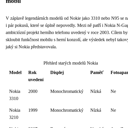
mobil
V záplavě legendárních modelů od Nokie jako 3310 nebo N95 se n
i pár pokusů, které se úplně nepovedly. Mezi ně patří i Nokia N-Ga
ambiciózní projekt herního telefonu uvedený v roce 2003. Cílem by
skloubit funkčnost mobilu s herní konzolí, ale výsledek nebyl takov
jaký si Nokia představovala.
Přehled starých modelů Nokia
Model
Rok
Displej
Paměť
Fotoapar
uvedení
Nokia
2000
Monochromatický
Nízká
Ne
3310
Nokia
1999
Monochromatický
Nízká
Ne
3210