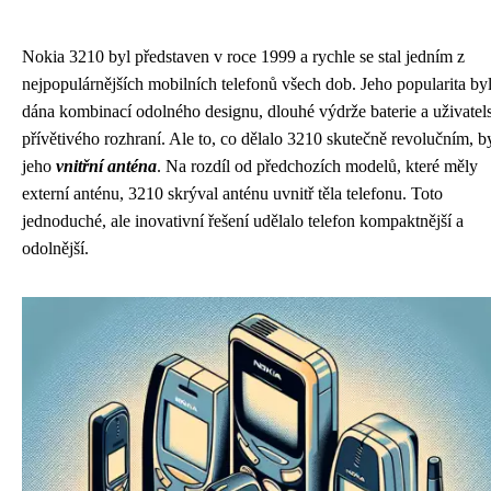
Nokia 3210 byl představen v roce 1999 a rychle se stal jedním z
nejpopulárnějších mobilních telefonů všech dob. Jeho popularita by
dána kombinací odolného designu, dlouhé výdrže baterie a uživatel
přívětivého rozhraní. Ale to, co dělalo 3210 skutečně revolučním, b
jeho
vnitřní anténa
. Na rozdíl od předchozích modelů, které měly
externí anténu, 3210 skrýval anténu uvnitř těla telefonu. Toto
jednoduché, ale inovativní řešení udělalo telefon kompaktnější a
odolnější.