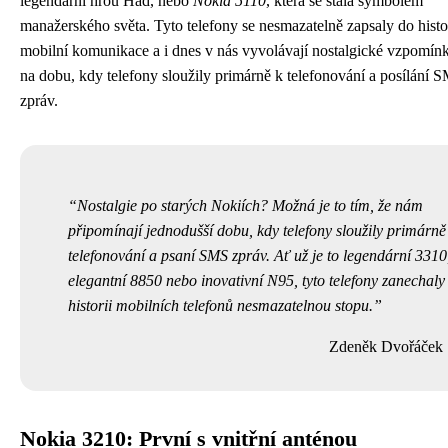
legendární hrou Had, nebo
Nokia 5110
, která se stala symbolem
manažerského světa. Tyto telefony se nesmazatelně zapsaly do histo
mobilní komunikace a i dnes v nás vyvolávají nostalgické vzpomín
na dobu, kdy telefony sloužily primárně k telefonování a posílání 
zpráv.
Nostalgie po starých Nokiích? Možná je to tím, že nám
připomínají jednodušší dobu, kdy telefony sloužily primárně
telefonování a psaní SMS zpráv. Ať už je to legendární 3310
elegantní 8850 nebo inovativní N95, tyto telefony zanechaly
historii mobilních telefonů nesmazatelnou stopu.
Zdeněk Dvořáček
Nokia 3210: První s vnitřní anténou