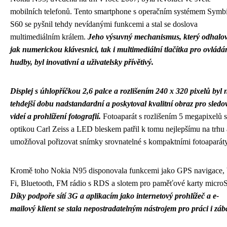
mobilních telefonů. Tento smartphone s operačním systémem Symb
S60 se pyšnil tehdy nevídanými funkcemi a stal se doslova
multimediálním králem.
Jeho výsuvný mechanismus, který odhalov
jak numerickou klávesnici, tak i multimediální tlačítka pro ovládá
hudby, byl inovativní a uživatelsky přívětivý.
Displej s úhlopříčkou 2,6 palce a rozlišením 240 x 320 pixelů byl 
tehdejší dobu nadstandardní a poskytoval kvalitní obraz pro sledo
videí a prohlížení fotografií.
Fotoaparát s rozlišením 5 megapixelů s
optikou Carl Zeiss a LED bleskem patřil k tomu nejlepšímu na trhu 
umožňoval pořizovat snímky srovnatelné s kompaktními fotoaparáty
Kromě toho Nokia N95 disponovala funkcemi jako GPS navigace,
Fi, Bluetooth, FM rádio s RDS a slotem pro paměťové karty micro
Díky podpoře sítí 3G a aplikacím jako internetový prohlížeč a e-
mailový klient se stala nepostradatelným nástrojem pro práci i záb