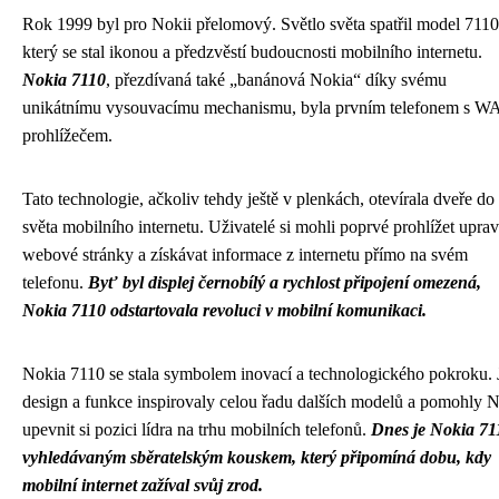
Rok 1999 byl pro Nokii přelomový. Světlo světa spatřil model 7110
který se stal ikonou a předzvěstí budoucnosti mobilního internetu.
Nokia 7110
, přezdívaná také „banánová Nokia“ díky svému
unikátnímu vysouvacímu mechanismu, byla prvním telefonem s W
prohlížečem.
Tato technologie, ačkoliv tehdy ještě v plenkách, otevírala dveře do
světa mobilního internetu. Uživatelé si mohli poprvé prohlížet upra
webové stránky a získávat informace z internetu přímo na svém
telefonu.
Byť byl displej černobílý a rychlost připojení omezená,
Nokia 7110 odstartovala revoluci v mobilní komunikaci.
Nokia 7110 se stala symbolem inovací a technologického pokroku. J
design a funkce inspirovaly celou řadu dalších modelů a pomohly N
upevnit si pozici lídra na trhu mobilních telefonů.
Dnes je Nokia 71
vyhledávaným sběratelským kouskem, který připomíná dobu, kdy
mobilní internet zažíval svůj zrod.