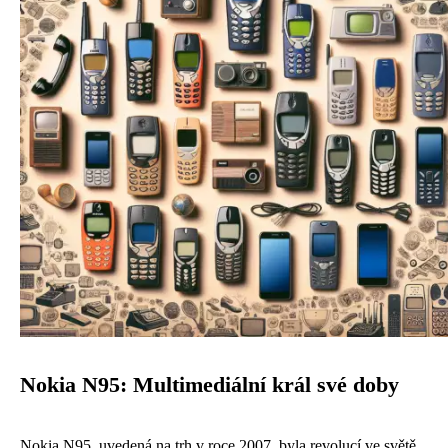
Nokia N95: Multimediální král své doby
Nokia N95, uvedená na trh v roce 2007, byla revolucí ve světě