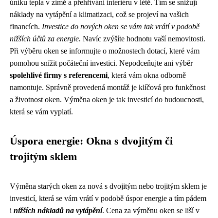
úniku tepla v zimě a přehřívání interiéru v létě. Tím se snižují
náklady na vytápění a klimatizaci, což se projeví na vašich
financích.
Investice do nových oken se vám tak vrátí v podobě
nižších účtů za energie.
Navíc zvýšíte hodnotu vaší nemovitosti.
Při výběru oken se informujte o možnostech dotací, které vám
pomohou snížit počáteční investici. Nepodceňujte ani výběr
spolehlivé firmy s referencemi
, která vám okna odborně
namontuje. Správně provedená montáž je klíčová pro funkčnost
a životnost oken. Výměna oken je tak investicí do budoucnosti,
která se vám vyplatí.
Úspora energie: Okna s dvojitým či
trojitým sklem
Výměna starých oken za nová s dvojitým nebo trojitým sklem je
investicí, která se vám vrátí v podobě úspor energie a tím pádem
i
nižších nákladů na vytápění
. Cena za výměnu oken se liší v