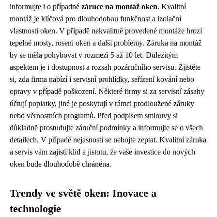
informujte i o případné
záruce na montáž oken
. Kvalitní
montáž je klíčová pro dlouhodobou funkčnost a izolační
vlastnosti oken. V případě nekvalitně provedené montáže hrozí
tepelné mosty, rosení oken a další problémy. Záruka na montáž
by se měla pohybovat v rozmezí 5 až 10 let. Důležitým
aspektem je i dostupnost a rozsah pozáručního servisu. Zjistěte
si, zda firma nabízí i servisní prohlídky, seřízení kování nebo
opravy v případě poškození. Některé firmy si za servisní zásahy
účtují poplatky, jiné je poskytují v rámci prodloužené záruky
nebo věrnostních programů. Před podpisem smlouvy si
důkladně prostudujte záruční podmínky a informujte se o všech
detailech. V případě nejasností se nebojte zeptat. Kvalitní záruka
a servis vám zajistí klid a jistotu, že vaše investice do nových
oken bude dlouhodobě chráněna.
Trendy ve světě oken: Inovace a
technologie