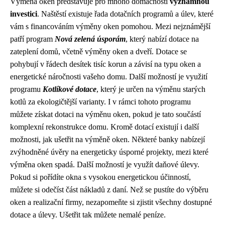
Výměna oken představuje pro mnoho domácností
významnou
investici
. Naštěstí existuje řada dotačních programů a úlev, které
vám s financováním výměny oken pomohou. Mezi nejznámější
patří program
Nová zelená úsporám
, který nabízí dotace na
zateplení domů, včetně výměny oken a dveří. Dotace se
pohybují v řádech desítek tisíc korun a závisí na typu oken a
energetické náročnosti vašeho domu. Další možností je využití
programu
Kotlíkové dotace
, který je určen na výměnu starých
kotlů za ekologičtější varianty. I v rámci tohoto programu
můžete získat dotaci na výměnu oken, pokud je tato součástí
komplexní rekonstrukce domu. Kromě dotací existují i další
možnosti, jak ušetřit na výměně oken. Některé banky nabízejí
zvýhodněné úvěry na energeticky úsporné projekty, mezi které
výměna oken spadá. Další možností je využít daňové úlevy.
Pokud si pořídíte okna s vysokou energetickou účinností,
můžete si odečíst část nákladů z daní. Než se pustíte do výběru
oken a realizační firmy, nezapomeňte si zjistit všechny dostupné
dotace a úlevy. Ušetřit tak můžete nemalé peníze.