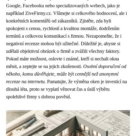
Google, Facebooku nebo specializovaných webech, jako je
například ZiveFirmy.cz. Všímejte si celkového hodnocení, ale i
konkrétních komentářů od zákazníků. Zjistěte, zda byli
spokojeni s cenou, rychlostí a kvalitou montáže, dodržením
termínů a celkovou komunikací s firmou. Nezapomeňte, že i
negativní recenze mohou být užitečné. Důležité je, abyste si
udělali objektivní obrázek o firmě a zvážili všechny faktory.
Pokud máte možnost, oslovte i známé, kteří si nechali okna
měnit, a zeptejte se na jejich zkušenosti.
Osobní doporučení od
někoho, komu důvěřujete, může být cennější než anonymní
recenze na internetu.
Pamatujte, že výměna oken je investicí na
dlouhá léta, proto se vyplatí věnovat čas a úsilí výběru
spolehlivé firmy s dobrou pověstí.