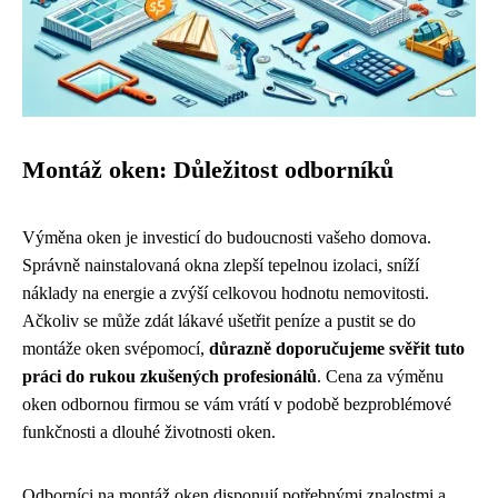
Montáž oken: Důležitost odborníků
Výměna oken je investicí do budoucnosti vašeho domova.
Správně nainstalovaná okna zlepší tepelnou izolaci, sníží
náklady na energie a zvýší celkovou hodnotu nemovitosti.
Ačkoliv se může zdát lákavé ušetřit peníze a pustit se do
montáže oken svépomocí,
důrazně doporučujeme svěřit tuto
práci do rukou zkušených profesionálů
. Cena za výměnu
oken odbornou firmou se vám vrátí v podobě bezproblémové
funkčnosti a dlouhé životnosti oken.
Odborníci na montáž oken disponují potřebnými znalostmi a