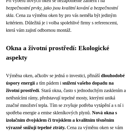
Při výběru nových oken se nezapomeňte zaměřit i na
bezpečnostní prvky, jako jsou kvalitní kování a bezpečnostní
skla
. Cena za výměnu oken by pro vás neměla být jediným
kritériem. Důležitá je i volba spolehlivé firmy s referencemi,
která vám zajistí odbornou montáž.
Okna a životní prostředí: Ekologické
aspekty
Výměna oken, ačkoliv se jedná o investici, přináší
dlouhodobé
úspory energií
a tím pádem i
snížení vašeho dopadu na
životní prostředí
. Stará okna, často s jednoduchým zasklením a
netěsnícími rámy, představují tepelné mosty, kterými uniká
značné množství tepla. Tím se zvyšuje potřeba vytápění a s ní i
spotřeba energie a emise skleníkových plynů.
Nová okna s
izolačním dvojsklem či trojsklem a kvalitním těsněním
výrazně snižují tepelné ztráty.
Cena za výměnu oken se vám