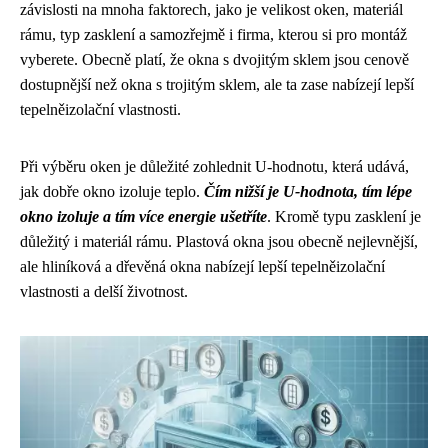
závislosti na mnoha faktorech, jako je velikost oken, materiál
rámu, typ zasklení a samozřejmě i firma, kterou si pro montáž
vyberete. Obecně platí, že okna s dvojitým sklem jsou cenově
dostupnější než okna s trojitým sklem, ale ta zase nabízejí lepší
tepelněizolační vlastnosti.
Při výběru oken je důležité zohlednit U-hodnotu, která udává,
jak dobře okno izoluje teplo.
Čím nižší je U-hodnota, tím lépe
okno izoluje a tím více energie ušetříte
. Kromě typu zasklení je
důležitý i materiál rámu. Plastová okna jsou obecně nejlevnější,
ale hliníková a dřevěná okna nabízejí lepší tepelněizolační
vlastnosti a delší životnost.