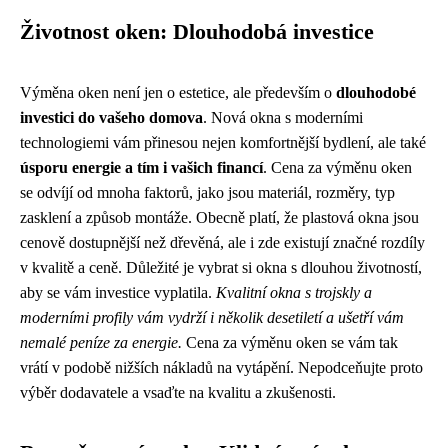
Životnost oken: Dlouhodobá investice
Výměna oken není jen o estetice, ale především o
dlouhodobé
investici do vašeho domova
. Nová okna s moderními
technologiemi vám přinesou nejen komfortnější bydlení, ale také
úsporu energie a tím i vašich financí
. Cena za výměnu oken
se odvíjí od mnoha faktorů, jako jsou materiál, rozměry, typ
zasklení a způsob montáže. Obecně platí, že plastová okna jsou
cenově dostupnější než dřevěná, ale i zde existují značné rozdíly
v kvalitě a ceně. Důležité je vybrat si okna s dlouhou životností,
aby se vám investice vyplatila.
Kvalitní okna s trojskly a
moderními profily vám vydrží i několik desetiletí a ušetří vám
nemalé peníze za energie.
Cena za výměnu oken se vám tak
vrátí v podobě nižších nákladů na vytápění. Nepodceňujte proto
výběr dodavatele a vsaďte na kvalitu a zkušenosti.