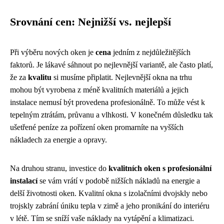
Srovnání cen: Nejnižší vs. nejlepší
Při výběru nových oken je
cena
jedním z nejdůležitějších
faktorů. Je lákavé sáhnout po nejlevnější variantě, ale často platí,
že za
kvalitu
si musíme připlatit. Nejlevnější okna na trhu
mohou být vyrobena z méně kvalitních materiálů a jejich
instalace nemusí být provedena profesionálně. To může vést k
tepelným ztrátám, průvanu a vlhkosti. V konečném důsledku tak
ušetřené peníze za pořízení oken promarníte na vyšších
nákladech za energie a opravy.
Na druhou stranu, investice do
kvalitních oken s profesionální
instalací
se vám vrátí v podobě nižších nákladů na energie a
delší životnosti oken. Kvalitní okna s izolačními dvojskly nebo
trojskly zabrání úniku tepla v zimě a jeho pronikání do interiéru
v létě. Tím se sníží vaše náklady na vytápění a klimatizaci.