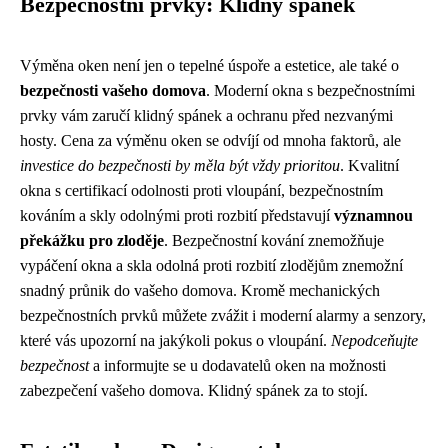
Bezpečnostní prvky: Klidný spánek
Výměna oken není jen o tepelné úspoře a estetice, ale také o
bezpečnosti vašeho domova
. Moderní okna s bezpečnostními
prvky vám zaručí klidný spánek a ochranu před nezvanými
hosty. Cena za výměnu oken se odvíjí od mnoha faktorů, ale
investice do bezpečnosti by měla být vždy prioritou
. Kvalitní
okna s certifikací odolnosti proti vloupání, bezpečnostním
kováním a skly odolnými proti rozbití představují
významnou
překážku pro zloděje
. Bezpečnostní kování znemožňuje
vypáčení okna a skla odolná proti rozbití zlodějům znemožní
snadný průnik do vašeho domova. Kromě mechanických
bezpečnostních prvků můžete zvážit i moderní alarmy a senzory,
které vás upozorní na jakýkoli pokus o vloupání.
Nepodceňujte
bezpečnost
a informujte se u dodavatelů oken na možnosti
zabezpečení vašeho domova. Klidný spánek za to stojí.