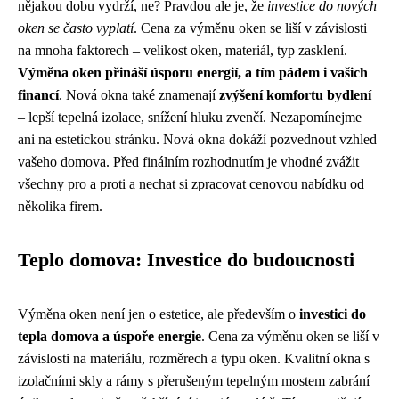
nějakou dobu vydrží, ne? Pravdou ale je, že
investice do nových
oken se často vyplatí
. Cena za výměnu oken se liší v závislosti
na mnoha faktorech – velikost oken, materiál, typ zasklení.
Výměna oken přináší úsporu energií, a tím pádem i vašich
financí
. Nová okna také znamenají
zvýšení komfortu bydlení
– lepší tepelná izolace, snížení hluku zvenčí. Nezapomínejme
ani na estetickou stránku. Nová okna dokáží pozvednout vzhled
vašeho domova. Před finálním rozhodnutím je vhodné zvážit
všechny pro a proti a nechat si zpracovat cenovou nabídku od
několika firem.
Teplo domova: Investice do budoucnosti
Výměna oken není jen o estetice, ale především o
investici do
tepla domova a úspoře energie
. Cena za výměnu oken se liší v
závislosti na materiálu, rozměrech a typu oken. Kvalitní okna s
izolačními skly a rámy s přerušeným tepelným mostem zabrání