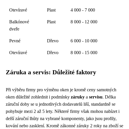
Otevíravé
Plast
4 000 - 7 000
Balkónové
Plast
8 000 - 12 000
dveře
Pevné
Dřevo
6 000 - 10 000
Otevíravé
Dřevo
8 000 - 15 000
Záruka a servis: Důležité faktory
Při výběru firmy pro výměnu oken je kromě ceny samotných
oken důležité zohlednit i podmínky
záruky
a
servisu
. Délka
záruční doby se u jednotlivých dodavatelů liší, standardně se
pohybuje mezi 2 až 5 lety. Některé firmy však mohou nabízet i
delší záruční lhůty na vybrané komponenty, jako jsou profily,
kování nebo zasklení. Kromě zákonné záruky 2 roky na zboží se