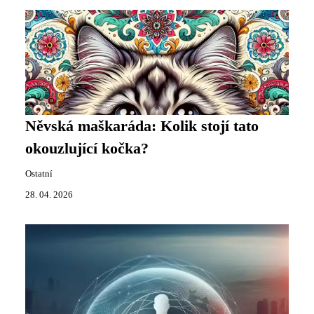
Něvská maškaráda: Kolik stojí tato
okouzlující kočka?
Ostatní
28. 04. 2026