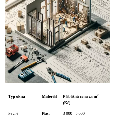
2
Typ okna
Materiál
Přibližná cena za m
(Kč)
Pevné
Plast
3 000 - 5 000