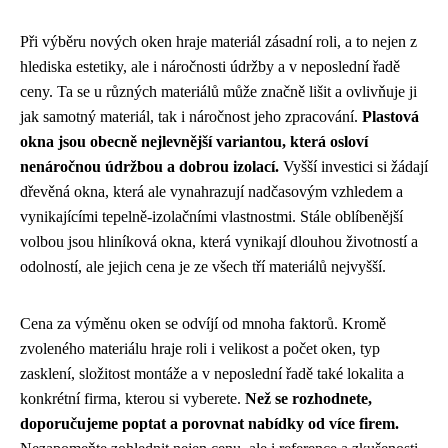
Při výběru nových oken hraje materiál zásadní roli, a to nejen z
hlediska estetiky, ale i náročnosti údržby a v neposlední řadě
ceny. Ta se u různých materiálů může značně lišit a ovlivňuje ji
jak samotný materiál, tak i náročnost jeho zpracování.
Plastová
okna jsou obecně nejlevnější variantou, která osloví
nenáročnou údržbou a dobrou izolací.
Vyšší investici si žádají
dřevěná okna, která ale vynahrazují nadčasovým vzhledem a
vynikajícími tepelně-izolačními vlastnostmi. Stále oblíbenější
volbou jsou hliníková okna, která vynikají dlouhou životností a
odolností, ale jejich cena je ze všech tří materiálů nejvyšší.
Cena za výměnu oken se odvíjí od mnoha faktorů. Kromě
zvoleného materiálu hraje roli i velikost a počet oken, typ
zasklení, složitost montáže a v neposlední řadě také lokalita a
konkrétní firma, kterou si vyberete.
Než se rozhodnete,
doporučujeme poptat a porovnat nabídky od více firem.