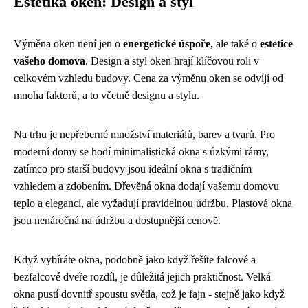
Estetika oken: Design a styl
Výměna oken není jen o
energetické úspoře
, ale také o
estetice
vašeho domova
. Design a styl oken hrají klíčovou roli v
celkovém vzhledu budovy. Cena za výměnu oken se odvíjí od
mnoha faktorů, a to včetně designu a stylu.
Na trhu je nepřeberné množství materiálů, barev a tvarů. Pro
moderní domy se hodí minimalistická okna s úzkými rámy,
zatímco pro starší budovy jsou ideální okna s tradičním
vzhledem a zdobením. Dřevěná okna dodají vašemu domovu
teplo a eleganci, ale vyžadují pravidelnou údržbu. Plastová okna
jsou nenáročná na údržbu a dostupnější cenově.
Když vybíráte okna, podobně jako když řešíte
falcové a
bezfalcové dveře rozdíl
, je důležitá jejich praktičnost. Velká
okna pustí dovnitř spoustu světla, což je fajn - stejně jako když