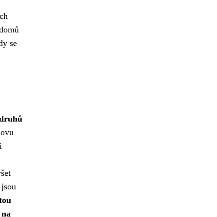
ých
i domů
dy se
druhů
hovu
i
šet
 jsou
tou
 na