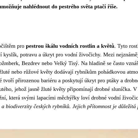
umožňuje nahlédnout do pestrého světa ptačí říše.
očištěm pro
pestrou škálu vodních rostlin a květů
. Tyto rost
jí kyslík, potravu a úkryt pro vodní živočichy. Mezi nejznámě
ožmberk, Bezdrev nebo Velký Tisý. Na hladině se často vznáší
é, žluté nebo růžové květy dodávají rybníkům pohádkovou atmo
ré tvoří přirozenou bariéru a poskytují úkryt pro ptáky a drobn
lutého, jehož jasně žluté květy připomínají drobné sluníčka. 
ní, která svými lapacími měchýřky loví drobné vodní živoči
 a biodiverzity českých rybníků. Jejich přítomnost je důležitá