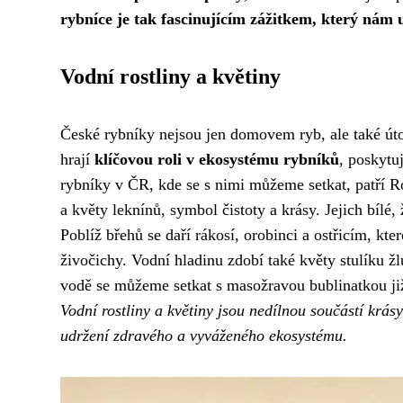
rybníce je tak fascinujícím zážitkem, který nám 
Vodní rostliny a květiny
České rybníky nejsou jen domovem ryb, ale také út
hrají
klíčovou roli v ekosystému rybníků
, poskytu
rybníky v ČR, kde se s nimi můžeme setkat, patří R
a květy leknínů, symbol čistoty a krásy. Jejich bíl
Poblíž břehů se daří rákosí, orobinci a ostřicím, kte
živočichy. Vodní hladinu zdobí také květy stulíku ž
vodě se můžeme setkat s masožravou bublinatkou již
Vodní rostliny a květiny jsou nedílnou součástí krásy
udržení zdravého a vyváženého ekosystému.