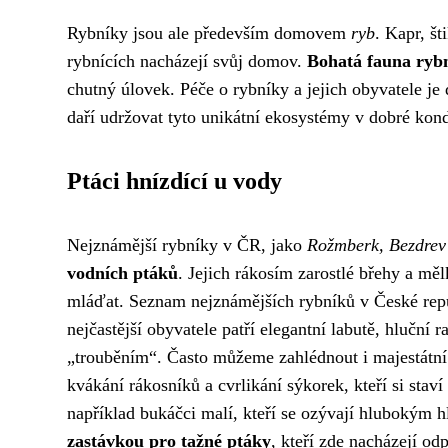
Rybníky jsou ale především domovem
ryb
. Kapr, št
rybnících nacházejí svůj domov.
Bohatá fauna ryb
chutný úlovek. Péče o rybníky a jejich obyvatele je 
daří udržovat tyto unikátní ekosystémy v dobré kondi
Ptáci hnízdící u vody
Nejznámější rybníky v ČR, jako
Rožmberk, Bezdrev
vodních ptáků
. Jejich rákosím zarostlé břehy a mě
mláďat. Seznam nejznámějších rybníků v České repu
nejčastější obyvatele patří elegantní labutě, hluční 
„trouběním“. Často můžeme zahlédnout i majestátní v
kvákání rákosníků a cvrlikání sýkorek, kteří si stav
například bukáčci malí, kteří se ozývají hlubokým 
zastávkou pro tažné ptáky
, kteří zde nacházejí o