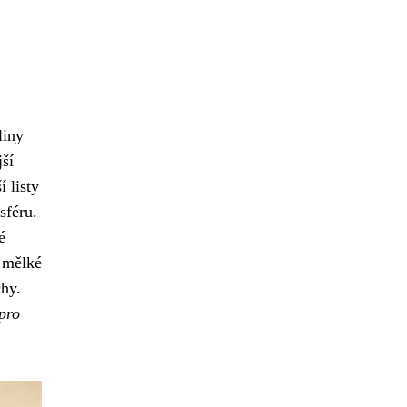
liny
jší
 listy
sféru.
é
V mělké
chy.
 pro