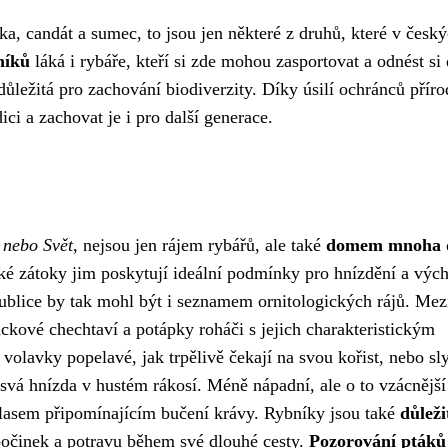
ika, candát a sumec, to jsou jen některé z druhů, které v česk
níků
láká i rybáře, kteří si zde mohou zasportovat a odnést s
důležitá pro zachování biodiverzity. Díky úsilí ochránců příro
ci a zachovat je i pro další generace.
 nebo Svět
, nejsou jen rájem rybářů, ale také
domem mnoha 
lké zátoky jim poskytují ideální podmínky pro hnízdění a výc
blice by tak mohl být i seznamem ornitologických rájů. Mez
rackové chechtaví a potápky roháči s jejich charakteristickým
olavky popelavé, jak trpělivě čekají na svou kořist, nebo sly
í svá hnízda v hustém rákosí. Méně nápadní, ale o to vzácnější
hlasem připomínajícím bučení krávy. Rybníky jsou také
důleži
dpočinek a potravu během své dlouhé cesty.
Pozorování ptáků