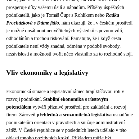
prosperuje díky vašemu úsilí a nápadům. Příběhy úspěšných
podnikatelů, jako je Tomáš Čupr s Rohlíkem nebo
Radka
Procházková s Dáme jídlo
, nám ukazují, že i v českém prostředí
je možné dosáhnout neuvěřitelných výsledků s pevnou vůlí,
odhodláním a trochou riskování. Pamatujte, že i když cesta
podnikatele není vždy snadná, odměna v podobě svobody,
nezávislosti a možnosti tvořit něco vlastního za to rozhodně stojí.
Vliv ekonomiky a legislativy
Ekonomická situace a legislativní rámec hrají klíčovou roli v
rozvoji podnikání.
Stabilní ekonomika s růstovým
potenciálem
vytváří příznivé prostředí pro zakládání a rozvoj
firem. Zároveň
přehledná a srozumitelná legislativa
usnadňuje
podnikatelům orientaci v pravidlech a snižuje administrativní
zátěž. V České republice se v posledních letech udělalo v této
oblasti mnoho pozitivních kroků. Příkladem může být