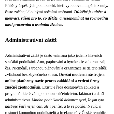
Příběhy úspěšných podnikatelů, kteří vybudovali impéria z nuly,
často začínají dlouhými nočními směnami.
Důležité je udržet si
motivaci, vášeň pro to, co děláte, a nezapomínat na rovnováhu
mezi pracovním a osobním životem.
Administrativní zátěž
Administrativní zátěž je často vnímána jako jeden z hlavních
strašáků podnikání. Ano, papírování a byrokracie zaberou svůj
čas. Nicméně, s trochou plánování a organizace se dá tato zátěž
zvládnout bez zbytečného stresu.
Dnešní moderní nástroje a
online platformy navíc proces zakládání a vedení firmy
značně zjednodušují.
Existuje řada dostupných aplikací a
programů, které vám pomohou s účetnictvím, fakturací a další
administrativou.
Mnoho podnikatelů dokonce zjistí, že jim tyto
nástroje šetří nejen čas, ale i peníze, a to se počítá!
Navíc, s
rostoucí komunitou podnikatelů a freelancerů v České republice