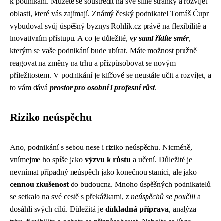
k podnikání. Můžete se soustředit na své silné stránky a rozvíjet
oblasti, které vás zajímají. Známý český podnikatel Tomáš Čupr
vybudoval svůj úspěšný byznys Rohlík.cz právě na flexibilitě a
inovativním přístupu. A co je důležité,
vy sami řídíte směr
,
kterým se vaše podnikání bude ubírat. Máte možnost pružně
reagovat na změny na trhu a přizpůsobovat se novým
příležitostem. V podnikání je klíčové se neustále učit a rozvíjet, a
to vám dává
prostor pro osobní i profesní růst
.
Riziko neúspěchu
Ano, podnikání s sebou nese i riziko neúspěchu. Nicméně,
vnímejme ho spíše jako
výzvu k růstu
a učení. Důležité je
nevnímat případný neúspěch jako konečnou stanici, ale jako
cennou zkušenost
do budoucna. Mnoho úspěšných podnikatelů
se setkalo na své cestě s překážkami,
z neúspěchů se poučili
a
dosáhli svých cílů. Důležitá je
důkladná příprava
, analýza