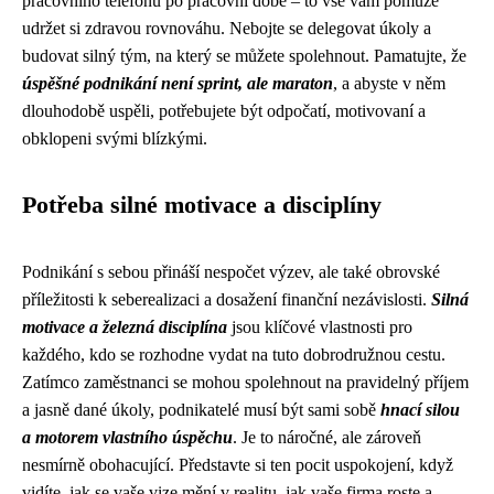
pracovního telefonu po pracovní době – to vše vám pomůže
udržet si zdravou rovnováhu. Nebojte se delegovat úkoly a
budovat silný tým, na který se můžete spolehnout. Pamatujte, že
úspěšné podnikání není sprint, ale maraton
, a abyste v něm
dlouhodobě uspěli, potřebujete být odpočatí, motivovaní a
obklopeni svými blízkými.
Potřeba silné motivace a disciplíny
Podnikání s sebou přináší nespočet výzev, ale také obrovské
příležitosti k seberealizaci a dosažení finanční nezávislosti.
Silná
motivace a železná disciplína
jsou klíčové vlastnosti pro
každého, kdo se rozhodne vydat na tuto dobrodružnou cestu.
Zatímco zaměstnanci se mohou spolehnout na pravidelný příjem
a jasně dané úkoly, podnikatelé musí být sami sobě
hnací silou
a motorem vlastního úspěchu
. Je to náročné, ale zároveň
nesmírně obohacující. Představte si ten pocit uspokojení, když
vidíte, jak se vaše vize mění v realitu, jak vaše firma roste a