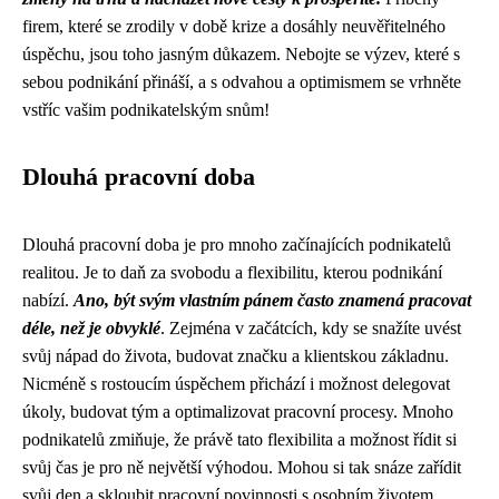
firem, které se zrodily v době krize a dosáhly neuvěřitelného
úspěchu, jsou toho jasným důkazem. Nebojte se výzev, které s
sebou podnikání přináší, a s odvahou a optimismem se vrhněte
vstříc vašim podnikatelským snům!
Dlouhá pracovní doba
Dlouhá pracovní doba je pro mnoho začínajících podnikatelů
realitou. Je to daň za svobodu a flexibilitu, kterou podnikání
nabízí.
Ano, být svým vlastním pánem často znamená pracovat
déle, než je obvyklé
. Zejména v začátcích, kdy se snažíte uvést
svůj nápad do života, budovat značku a klientskou základnu.
Nicméně s rostoucím úspěchem přichází i možnost delegovat
úkoly, budovat tým a optimalizovat pracovní procesy. Mnoho
podnikatelů zmiňuje, že právě tato flexibilita a možnost řídit si
svůj čas je pro ně největší výhodou. Mohou si tak snáze zařídit
svůj den a skloubit pracovní povinnosti s osobním životem.