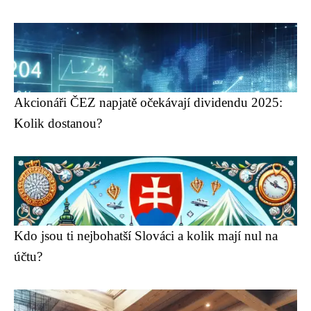
Akcionáři ČEZ napjatě očekávají dividendu 2025:
Kolik dostanou?
Kdo jsou ti nejbohatší Slováci a kolik mají nul na
účtu?