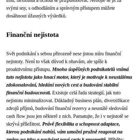
trhu, flexibilita a ochota se přizpůsobovat. Nebojte se jít za
svými sny, s odhodláním a správným přístupem můžete
dosáhnout úžasných výsledků.
Finanční nejistota
Svět podnikání s sebou přirozeně nese jistou míru finanční
nejistoty. Není to však důvod k obavám, ale spíše k
proaktivnímu přístupu.
Mnoho úspěšných podnikatelů vnímá
tuto nejistotu jako hnací motor, který je motivuje k neustálému
zdokonalování, hledání nových cest a budování stabilní
finanční budoucnosti.
Existuje celá řada strategií, jak tuto
nejistotu minimalizovat. Důkladný business plán, diverzifikace
zdrojů příjmů, budování finanční rezervy a neustálé sledování
cash flow jsou jen některé z nich. Pamatujte, že i v nejistotě se
skrývá příležitost.
Právě flexibilita a schopnost adaptace,
kterou podnikání nabízí, vám umožní pružně reagovat na
změny na trhu a nacházet nové cesty k prosperitě.
Příběhy