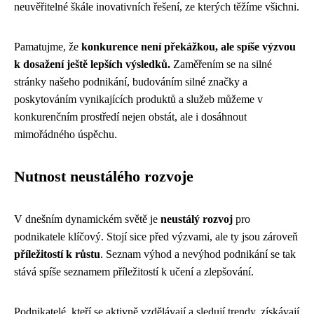
neuvěřitelné škále inovativních řešení, ze kterých těžíme všichni.
Pamatujme, že
konkurence není překážkou, ale spíše výzvou
k dosažení ještě lepších výsledků.
Zaměřením se na silné
stránky našeho podnikání, budováním silné značky a
poskytováním vynikajících produktů a služeb můžeme v
konkurenčním prostředí nejen obstát, ale i dosáhnout
mimořádného úspěchu.
Nutnost neustálého rozvoje
V dnešním dynamickém světě je
neustálý rozvoj
pro
podnikatele klíčový. Stojí sice před výzvami, ale ty jsou zároveň
příležitostí k růstu
. Seznam výhod a nevýhod podnikání se tak
stává spíše seznamem příležitostí k učení a zlepšování.
Podnikatelé, kteří se aktivně vzdělávají a sledují trendy, získávají