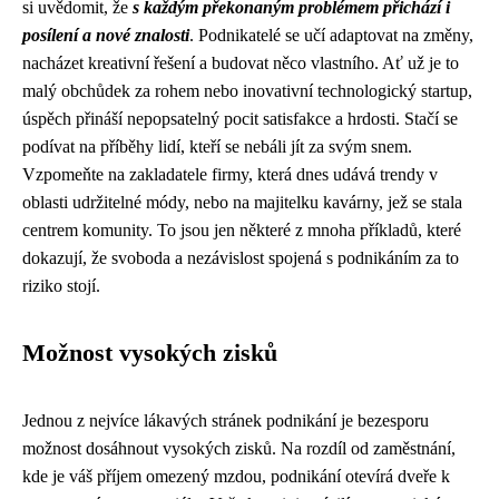
si uvědomit, že
s každým překonaným problémem přichází i
posílení a nové znalosti
. Podnikatelé se učí adaptovat na změny,
nacházet kreativní řešení a budovat něco vlastního. Ať už je to
malý obchůdek za rohem nebo inovativní technologický startup,
úspěch přináší nepopsatelný pocit satisfakce a hrdosti. Stačí se
podívat na příběhy lidí, kteří se nebáli jít za svým snem.
Vzpomeňte na zakladatele firmy, která dnes udává trendy v
oblasti udržitelné módy, nebo na majitelku kavárny, jež se stala
centrem komunity. To jsou jen některé z mnoha příkladů, které
dokazují, že svoboda a nezávislost spojená s podnikáním za to
riziko stojí.
Možnost vysokých zisků
Jednou z nejvíce lákavých stránek podnikání je bezesporu
možnost dosáhnout vysokých zisků. Na rozdíl od zaměstnání,
kde je váš příjem omezený mzdou, podnikání otevírá dveře k