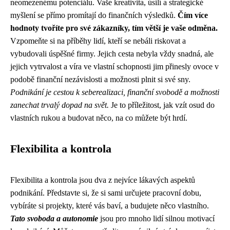
neomezenému potenciálu. Vaše kreativita, úsilí a strategické
myšlení se přímo promítají do finančních výsledků.
Čím více
hodnoty tvoříte pro své zákazníky, tím větší je vaše odměna.
Vzpomeňte si na příběhy lidí, kteří se nebáli riskovat a
vybudovali úspěšné firmy. Jejich cesta nebyla vždy snadná, ale
jejich vytrvalost a víra ve vlastní schopnosti jim přinesly ovoce v
podobě finanční nezávislosti a možnosti plnit si své sny.
Podnikání je cestou k seberealizaci, finanční svobodě a možnosti
zanechat trvalý dopad na svět.
Je to příležitost, jak vzít osud do
vlastních rukou a budovat něco, na co můžete být hrdí.
Flexibilita a kontrola
Flexibilita a kontrola jsou dva z nejvíce lákavých aspektů
podnikání. Představte si, že si sami určujete pracovní dobu,
vybíráte si projekty, které vás baví, a budujete něco vlastního.
Tato svoboda a autonomie
jsou pro mnoho lidí silnou motivací