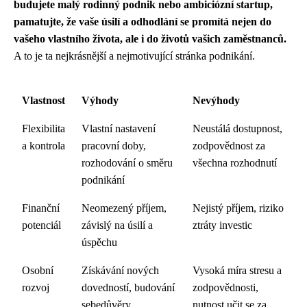
budujete malý rodinný podnik nebo ambiciózní startup,
pamatujte, že vaše úsilí a odhodlání se promítá nejen do
vašeho vlastního života, ale i do životů vašich zaměstnanců.
A to je ta nejkrásnější a nejmotivující stránka podnikání.
Vlastnost
Výhody
Nevýhody
Flexibilita
Vlastní nastavení
Neustálá dostupnost,
a kontrola
pracovní doby,
zodpovědnost za
rozhodování o směru
všechna rozhodnutí
podnikání
Finanční
Neomezený příjem,
Nejistý příjem, riziko
potenciál
závislý na úsilí a
ztráty investic
úspěchu
Osobní
Získávání nových
Vysoká míra stresu a
rozvoj
dovedností, budování
zodpovědnosti,
sebedůvěry
nutnost učit se za