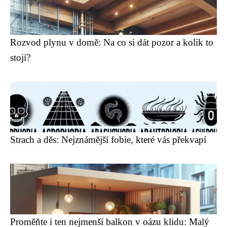
Rozvod plynu v domě: Na co si dát pozor a kolik to
stojí?
Strach a děs: Nejznámější fobie, které vás překvapí
Proměňte i ten nejmenší balkon v oázu klidu: Malý