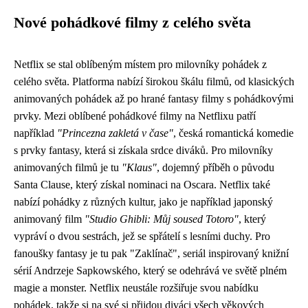
Nové pohádkové filmy z celého světa
Netflix se stal oblíbeným místem pro milovníky pohádek z
celého světa. Platforma nabízí širokou škálu filmů, od klasických
animovaných pohádek až po hrané fantasy filmy s pohádkovými
prvky. Mezi oblíbené pohádkové filmy na Netflixu patří
například
"Princezna zakletá v čase"
, česká romantická komedie
s prvky fantasy, která si získala srdce diváků. Pro milovníky
animovaných filmů je tu
"Klaus"
, dojemný příběh o původu
Santa Clause, který získal nominaci na Oscara. Netflix také
nabízí pohádky z různých kultur, jako je například japonský
animovaný film
"Studio Ghibli: Můj soused Totoro"
, který
vypráví o dvou sestrách, jež se spřátelí s lesními duchy. Pro
fanoušky fantasy je tu pak "Zaklínač", seriál inspirovaný knižní
sérií Andrzeje Sapkowského, který se odehrává ve světě plném
magie a monster. Netflix neustále rozšiřuje svou nabídku
pohádek, takže si na své si přijdou diváci všech věkových