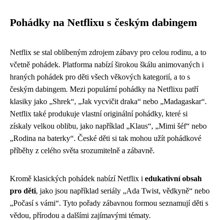
Pohádky na Netflixu s českým dabingem
Netflix se stal oblíbeným zdrojem zábavy pro celou rodinu, a to
včetně pohádek. Platforma nabízí širokou škálu animovaných i
hraných pohádek pro děti všech věkových kategorií, a to s
českým dabingem. Mezi populární pohádky na Netflixu patří
klasiky jako „Shrek“, „Jak vycvičit draka“ nebo „Madagaskar“.
Netflix také produkuje vlastní originální pohádky, které si
získaly velkou oblibu, jako například „Klaus“, „Mimi šéf“ nebo
„Rodina na baterky“. České děti si tak mohou užít pohádkové
příběhy z celého světa srozumitelně a zábavně.
Kromě klasických pohádek nabízí Netflix i
edukativní obsah
pro děti
, jako jsou například seriály „Ada Twist, vědkyně“ nebo
„Počasí s vámi“. Tyto pořady zábavnou formou seznamují děti s
vědou, přírodou a dalšími zajímavými tématy.