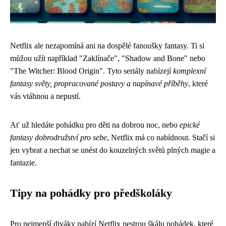
Netflix ale nezapomíná ani na dospělé fanoušky fantasy. Ti si
můžou užít například "Zaklínače", "Shadow and Bone" nebo
"The Witcher: Blood Origin". Tyto seriály nabízejí
komplexní
fantasy světy, propracované postavy a napínavé příběhy
, které
vás vtáhnou a nepustí.
Ať už hledáte pohádku pro děti na dobrou noc, nebo
epické
fantasy dobrodružství pro sebe
, Netflix má co nabídnout. Stačí si
jen vybrat a nechat se unést do kouzelných světů plných magie a
fantazie.
Tipy na pohádky pro předškoláky
Pro nejmenší diváky nabízí Netflix pestrou škálu pohádek, které