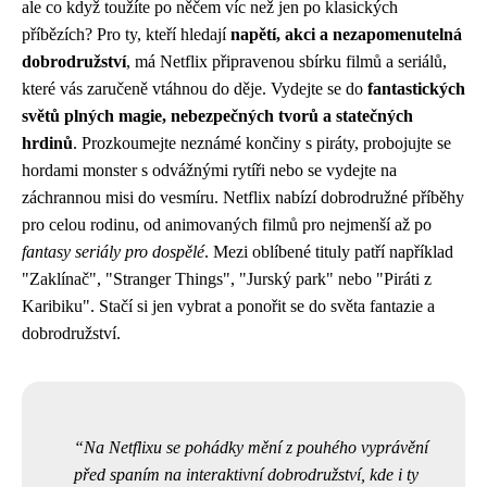
ale co když toužíte po něčem víc než jen po klasických
příbězích? Pro ty, kteří hledají
napětí, akci a nezapomenutelná
dobrodružství
, má Netflix připravenou sbírku filmů a seriálů,
které vás zaručeně vtáhnou do děje. Vydejte se do
fantastických
světů plných magie, nebezpečných tvorů a statečných
hrdinů
. Prozkoumejte neznámé končiny s piráty, probojujte se
hordami monster s odvážnými rytíři nebo se vydejte na
záchrannou misi do vesmíru. Netflix nabízí dobrodružné příběhy
pro celou rodinu, od animovaných filmů pro nejmenší až po
fantasy seriály pro dospělé
. Mezi oblíbené tituly patří například
"Zaklínač", "Stranger Things", "Jurský park" nebo "Piráti z
Karibiku". Stačí si jen vybrat a ponořit se do světa fantazie a
dobrodružství.
Na Netflixu se pohádky mění z pouhého vyprávění
před spaním na interaktivní dobrodružství, kde i ty