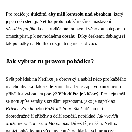
Pro rodiče je
důležité, aby měli kontrolu nad obsahem
, který
jejich děti sledují. Netflix proto nabízí možnost nastavení
dětského profilu
, kde si rodiče mohou zvolit věkovou kategorii a
omezit přístup k nevhodnému obsahu. Díky českému dabingu si
tak pohádky na Netflixu užijí i ti nejmenší diváci.
Jak vybrat tu pravou pohádku?
Svět pohádek na Netflixu je obrovský a nabízí něco pro každého
malého diváka. Jak se ale zorientovat v té záplavě kouzelných
příběhů a vybrat ten pravý?
Věk dítěte je klíčový.
Pro nejmenší
se hodí spíše seriály s kratšími epizodami, jako je například
Krtek a Panda
nebo
Požárník Sam
. Starší děti ocení
dobrodružnější příběhy s delší stopáží, například
Jak vycvičit
draka
nebo
Princezna Mononoke
. Důležitý je i žánr. Netflix
nabízí pohádky pro všechny chutě, od klasických princezen,