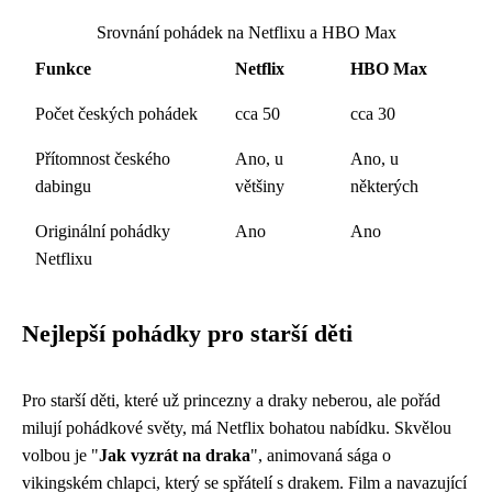
Srovnání pohádek na Netflixu a HBO Max
Funkce
Netflix
HBO Max
Počet českých pohádek
cca 50
cca 30
Přítomnost českého
Ano, u
Ano, u
dabingu
většiny
některých
Originální pohádky
Ano
Ano
Netflixu
Nejlepší pohádky pro starší děti
Pro starší děti, které už princezny a draky neberou, ale pořád
milují pohádkové světy, má Netflix bohatou nabídku. Skvělou
volbou je "
Jak vyzrát na draka
", animovaná sága o
vikingském chlapci, který se spřátelí s drakem. Film a navazující