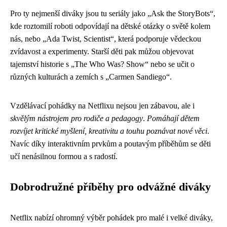
Pro ty nejmenší diváky jsou tu seriály jako „Ask the StoryBots“,
kde roztomilí roboti odpovídají na dětské otázky o světě kolem
nás, nebo „Ada Twist, Scientist“, která podporuje vědeckou
zvídavost a experimenty. Starší děti pak můžou objevovat
tajemství historie s „The Who Was? Show“ nebo se učit o
různých kulturách a zemích s „Carmen Sandiego“.
Vzdělávací pohádky na Netflixu nejsou jen zábavou, ale i
skvělým nástrojem pro rodiče a pedagogy
.
Pomáhají dětem
rozvíjet kritické myšlení, kreativitu a touhu poznávat nové věci
.
Navíc díky interaktivním prvkům a poutavým příběhům se děti
učí nenásilnou formou a s radostí.
Dobrodružné příběhy pro odvážné diváky
Netflix nabízí ohromný výběr pohádek pro malé i velké diváky,