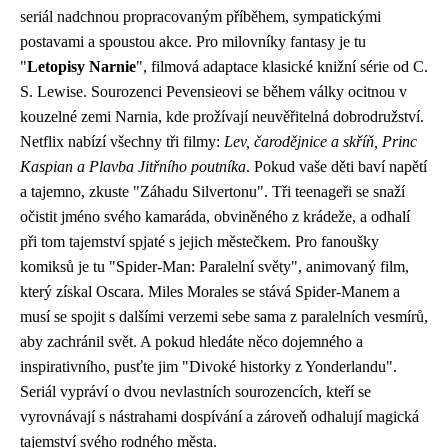
seriál nadchnou propracovaným příběhem, sympatickými
postavami a spoustou akce. Pro milovníky fantasy je tu
"
Letopisy Narnie
", filmová adaptace klasické knižní série od C.
S. Lewise. Sourozenci Pevensieovi se během války ocitnou v
kouzelné zemi Narnia, kde prožívají neuvěřitelná dobrodružství.
Netflix nabízí všechny tři filmy:
Lev, čarodějnice a skříň, Princ
Kaspian a Plavba Jitřního poutníka
. Pokud vaše děti baví napětí
a tajemno, zkuste "Záhadu Silvertonu". Tři teenageři se snaží
očistit jméno svého kamaráda, obviněného z krádeže, a odhalí
při tom tajemství spjaté s jejich městečkem. Pro fanoušky
komiksů je tu "Spider-Man: Paralelní světy", animovaný film,
který získal Oscara. Miles Morales se stává Spider-Manem a
musí se spojit s dalšími verzemi sebe sama z paralelních vesmírů,
aby zachránil svět. A pokud hledáte něco dojemného a
inspirativního, pusťte jim "Divoké historky z Yonderlandu".
Seriál vypráví o dvou nevlastních sourozencích, kteří se
vyrovnávají s nástrahami dospívání a zároveň odhalují magická
tajemství svého rodného města.