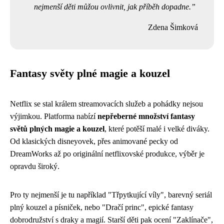
nejmenší děti můžou ovlivnit, jak příběh dopadne.
Zdena Šimková
Fantasy světy plné magie a kouzel
Netflix se stal králem streamovacích služeb a pohádky nejsou
výjimkou. Platforma nabízí
nepřeberné množství fantasy
světů plných magie a kouzel
, které potěší malé i velké diváky.
Od klasických disneyovek, přes animované pecky od
DreamWorks až po originální netflixovské produkce, výběr je
opravdu široký.
Pro ty nejmenší je tu například "Třpytkující víly", barevný seriál
plný kouzel a písniček, nebo "Dračí princ", epické fantasy
dobrodružství s draky a magií. Starší děti pak ocení "Zaklínače",