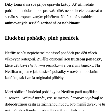
Díky tomu si na své přijde opravdu každý. Ať už hledáte
pohádku na dobrou noc pro vaše dítě, nebo chcete relaxovat u
seriálu s propracovaným příběhem, Netflix má v nabídce
animovaných seriálů rozhodně co nabídnout
.
Hudební pohádky plné písniček
Netflix nabízí nepřeberné množství pohádek pro děti všech
věkových kategorií. Zvláště oblíbené jsou
hudební pohádky
,
které děti baví
chytlavými písničkami
a veselými tanečky. Na
Netflixu najdeme jak klasické pohádky v novém, hudebním
kabátku, tak i zcela originální příběhy.
Mezi oblíbené hudební pohádky na Netflixu patří například
"Trollech: Světové turné", kde se roztomilí trollové vydávají na
dobrodružnou cestu za záchranou hudby. Pro menší diváky je tu
pak "Krtek a Panda", roztomilý seriál o přátelství a