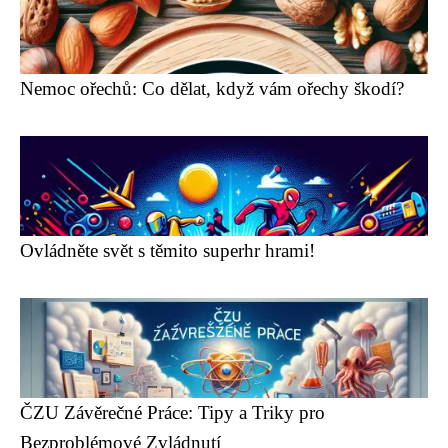
Nemoc ořechů: Co dělat, když vám ořechy škodí?
Ovládněte svět s těmito superhr hrami!
ČZU Závěrečné Práce: Tipy a Triky pro
Bezproblémové Zvládnutí