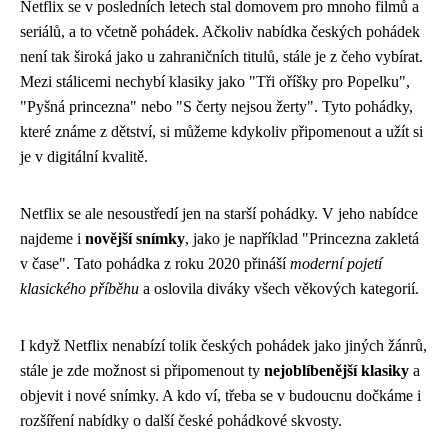
Netflix se v posledních letech stal domovem pro mnoho filmů a
seriálů, a to včetně pohádek. Ačkoliv nabídka českých pohádek
není tak široká jako u zahraničních titulů, stále je z čeho vybírat.
Mezi stálicemi nechybí klasiky jako "Tři oříšky pro Popelku",
"Pyšná princezna" nebo "S čerty nejsou žerty". Tyto pohádky,
které známe z dětství, si můžeme kdykoliv připomenout a užít si
je v digitální kvalitě.
Netflix se ale nesoustředí jen na starší pohádky. V jeho nabídce
najdeme i
novější snímky
, jako je například "Princezna zakletá
v čase". Tato pohádka z roku 2020 přináší
moderní pojetí
klasického příběhu
a oslovila diváky všech věkových kategorií.
I když Netflix nenabízí tolik českých pohádek jako jiných žánrů,
stále je zde možnost si připomenout ty
nejoblíbenější klasiky
a
objevit i nové snímky. A kdo ví, třeba se v budoucnu dočkáme i
rozšíření nabídky o další české pohádkové skvosty.