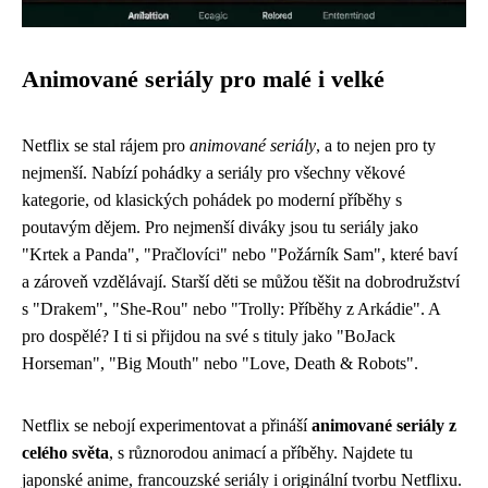
Animované seriály pro malé i velké
Netflix se stal rájem pro
animované seriály
, a to nejen pro ty
nejmenší. Nabízí pohádky a seriály pro všechny věkové
kategorie, od klasických pohádek po moderní příběhy s
poutavým dějem. Pro nejmenší diváky jsou tu seriály jako
"Krtek a Panda", "Pračlovíci" nebo "Požárník Sam", které baví
a zároveň vzdělávají. Starší děti se můžou těšit na dobrodružství
s "Drakem", "She-Rou" nebo "Trolly: Příběhy z Arkádie". A
pro dospělé? I ti si přijdou na své s tituly jako "BoJack
Horseman", "Big Mouth" nebo "Love, Death & Robots".
Netflix se nebojí experimentovat a přináší
animované seriály z
celého světa
, s různorodou animací a příběhy. Najdete tu
japonské anime, francouzské seriály i originální tvorbu Netflixu.