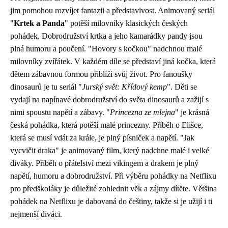
jim pomohou rozvíjet fantazii a představivost. Animovaný seriál
"
Krtek a Panda
" potěší milovníky klasických českých
pohádek. Dobrodružství krtka a jeho kamarádky pandy jsou
plná humoru a poučení. "Hovory s kočkou" nadchnou malé
milovníky zvířátek. V každém díle se představí jiná kočka, která
dětem zábavnou formou přiblíží svůj život. Pro fanoušky
dinosaurů je tu seriál "
Jurský svět: Křídový kemp
". Děti se
vydají na napínavé dobrodružství do světa dinosaurů a zažijí s
nimi spoustu napětí a zábavy. "
Princezna ze mlejna
" je krásná
česká pohádka, která potěší malé princezny. Příběh o Elišce,
která se musí vdát za krále, je plný písniček a napětí. "Jak
vycvičit draka" je animovaný film, který nadchne malé i velké
diváky. Příběh o přátelství mezi vikingem a drakem je plný
napětí, humoru a dobrodružství. Při výběru pohádky na Netflixu
pro předškoláky je důležité zohlednit věk a zájmy dítěte. Většina
pohádek na Netflixu je dabovaná do češtiny, takže si je užijí i ti
nejmenší diváci.