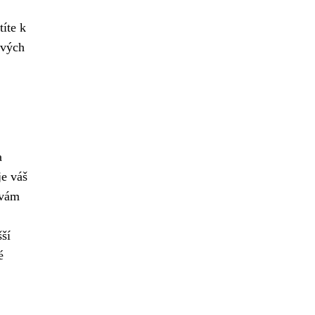
íte k
svých
a
je váš
 vám
šší
é