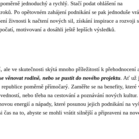
 poměrně jednoduchý a rychlý. Stačí podat ohlášení na
kroků. Po opětovném zahájení podnikání se pak jednoduše vrát
í živnosti k načtení nových sil, získání inspirace a rozvoji 
počatí, motivovaní a dosáhli ještě lepších výsledků.
, ale ve skutečnosti skýtá mnoho příležitostí k přehodnocení 
 se věnovat rodině, nebo se pustit do nového projektu
. Ať už 
é republice poměrně přímočarý. Zaměřte se na benefity, které
ovedností, nebo třeba na cestování a poznávání nových kultur.
novou energií a nápady, které posunou jejich podnikání na vy
i čas na to, abyste se mohli vrátit silnější a připraveni na nov