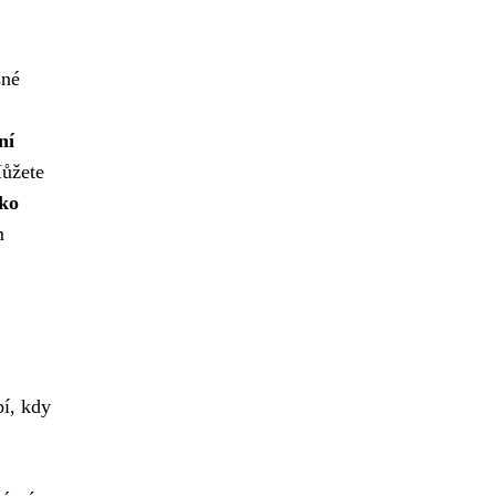
sné
ní
ůžete
ako
m
bí, kdy