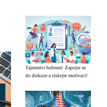
Tajemství hubnutí: Zapojte se
do diskuze a získejte motivaci!