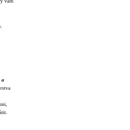
erý vám
y.
 a
rstva
tmi,
tit.