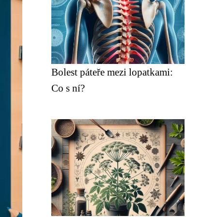
Bolest páteře mezi lopatkami:
Co s ní?