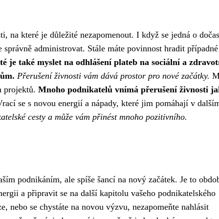
sti, na které je důležité nezapomenout. I když se jedná o doča
vše správně administrovat. Stále máte povinnost hradit případné
té je také myslet na odhlášení plateb na sociální a zdravot
kům.
Přerušení živnosti vám dává prostor pro nové začátky.
M
h projektů.
Mnoho podnikatelů vnímá přerušení živnosti j
rací se s novou energií a nápady, které jim pomáhají v další
ikatelské cesty a může vám přinést mnoho pozitivního.
aším podnikáním, ale spíše šancí na nový začátek. Je to obdo
rgii a připravit se na další kapitolu vašeho podnikatelského
uze, nebo se chystáte na novou výzvu, nezapomeňte nahlásit