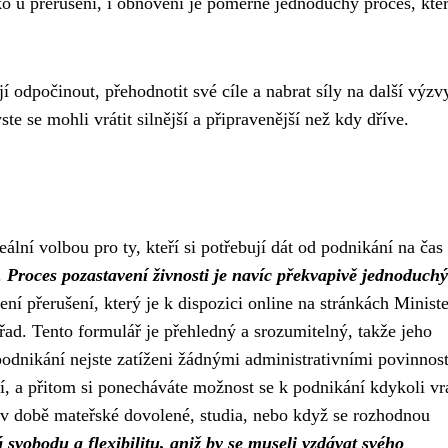
ako u přerušení, i obnovení je poměrně jednoduchý proces, kt
í odpočinout, přehodnotit své cíle a nabrat síly na další výzv
te se mohli vrátit silnější a připravenější než kdy dříve.
eální volbou pro ty, kteří si potřebují dát od podnikání na čas
.
Proces pozastavení živnosti je navíc překvapivě jednoduchý
ení přerušení, který je k dispozici online na stránkách Ministe
ad. Tento formulář je přehledný a srozumitelný, takže jeho
odnikání nejste zatíženi žádnými administrativními povinnos
ní, a přitom si ponecháváte možnost se k podnikání kdykoli vrá
v době mateřské dovolené, studia, nebo když se rozhodnou
 svobodu a flexibilitu, aniž by se museli vzdávat svého