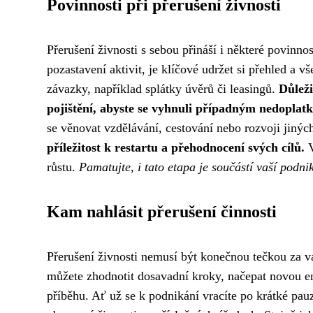
Povinnosti při přerušení živnosti
Přerušení živnosti s sebou přináší i některé povinno
pozastavení aktivit, je klíčové udržet si přehled a 
závazky, například splátky úvěrů či leasingů.
Důleži
pojištění, abyste se vyhnuli případným nedoplat
se věnovat vzdělávání, cestování nebo rozvoji jinýc
příležitost k restartu a přehodnocení svých cílů.
V
růstu.
Pamatujte, i tato etapa je součástí vaší podn
Kam nahlásit přerušení činnosti
Přerušení živnosti nemusí být konečnou tečkou za v
můžete zhodnotit dosavadní kroky, načepat novou ene
příběhu. Ať už se k podnikání vracíte po krátké pa