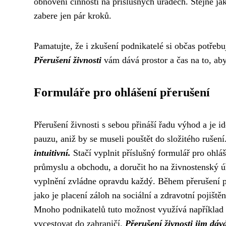
obnovení činnosti na příslušných úřadech. Stejně j
zabere jen pár kroků.
Pamatujte, že i zkušení podnikatelé si občas potřebuj
Přerušení živnosti
vám dává prostor a čas na to, abys
Formuláře pro ohlášení přerušení
Přerušení živnosti s sebou přináší řadu výhod a je id
pauzu, aniž by se museli pouštět do složitého rušení
intuitivní.
Stačí vyplnit příslušný formulář pro ohláš
průmyslu a obchodu, a doručit ho na živnostenský úř
vyplnění zvládne opravdu každý. Během přerušení p
jako je placení záloh na sociální a zdravotní pojiště
Mnoho podnikatelů tuto možnost využívá například 
vycestovat do zahraničí.
Přerušení živnosti jim dává