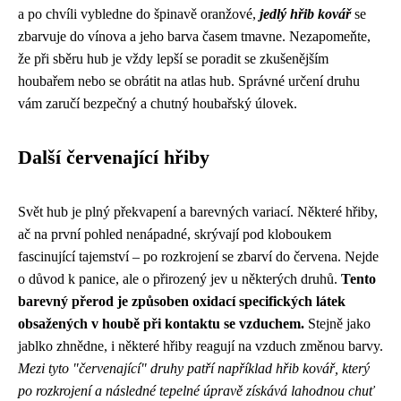
a po chvíli vybledne do špinavě oranžové,
jedlý hřib kovář
se
zbarvuje do vínova a jeho barva časem tmavne. Nezapomeňte,
že při sběru hub je vždy lepší se poradit se zkušenějším
houbařem nebo se obrátit na atlas hub. Správné určení druhu
vám zaručí bezpečný a chutný houbařský úlovek.
Další červenající hřiby
Svět hub je plný překvapení a barevných variací. Některé hřiby,
ač na první pohled nenápadné, skrývají pod kloboukem
fascinující tajemství – po rozkrojení se zbarví do červena. Nejde
o důvod k panice, ale o přirozený jev u některých druhů.
Tento
barevný přerod je způsoben oxidací specifických látek
obsažených v houbě při kontaktu se vzduchem.
Stejně jako
jablko zhnědne, i některé hřiby reagují na vzduch změnou barvy.
Mezi tyto "červenající" druhy patří například hřib kovář, který
po rozkrojení a následné tepelné úpravě získává lahodnou chuť