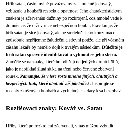
Hřib satan, často mylně považovaný za smrtelně jedovatý,
vzbuzuje u houbařů respekt a opatrnost. Jeho charakteristickým
znakem je zčervenání dužniny po rozkrojení, což mnohé vede k
domněnce, že drží v ruce nebezpečnou houbu. Pravdou je, že
hřib satan je sice jedovatý, ale ne smrtelně. Jeho konzumace
způsobuje nepříjemné žaludeční a střevní potíže, ale při včasném
zásahu lékaře by nemělo dojít k trvalým následkům.
Důležité je
hřib satan správně identifikovat a vyhnout se jeho sběru.
Zaměřte se na znaky, které ho odlišují od jedlých druhů hřibů,
jako je například žlutá síťka na třeni nebo červené zbarvení
rourek.
Pamatujte, že v lese roste mnoho jiných, chutných a
bezpečných hub, které obohatí váš jídelníček.
Inspirujte se
recepty zkušených houbařů a vychutnejte si dary lesa bez obav.
Rozlišovací znaky: Kovář vs. Satan
Hřiby, které po rozkrojení zčervenají, v nás můžou vzbudit