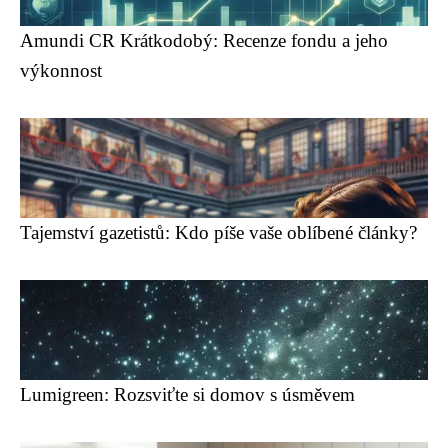
Amundi CR Krátkodobý: Recenze fondu a jeho
výkonnost
Tajemství gazetistů: Kdo píše vaše oblíbené články?
Lumigreen: Rozsviťte si domov s úsměvem