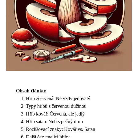
Obsah článku:
Hřib zčervená: Ne vždy jedovatý
Typy hřibů s červenou dužinou
Hřib kovář: Červená, ale jedlý
Hřib satan: Nebezpečný druh
Rozlišovací znaky: Kovář vs. Satan
Další červenající hřiby