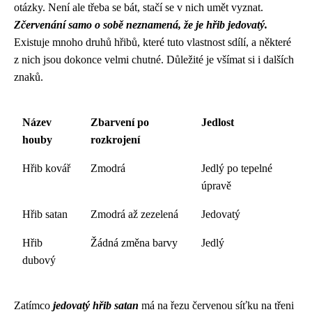
otázky. Není ale třeba se bát, stačí se v nich umět vyznat.
Zčervenání samo o sobě neznamená, že je hřib jedovatý.
Existuje mnoho druhů hřibů, které tuto vlastnost sdílí, a některé
z nich jsou dokonce velmi chutné. Důležité je všímat si i dalších
znaků.
Název
Zbarvení po
Jedlost
houby
rozkrojení
Hřib kovář
Zmodrá
Jedlý po tepelné
úpravě
Hřib satan
Zmodrá až zezelená
Jedovatý
Hřib
Žádná změna barvy
Jedlý
dubový
Zatímco
jedovatý hřib satan
má na řezu červenou síťku na třeni