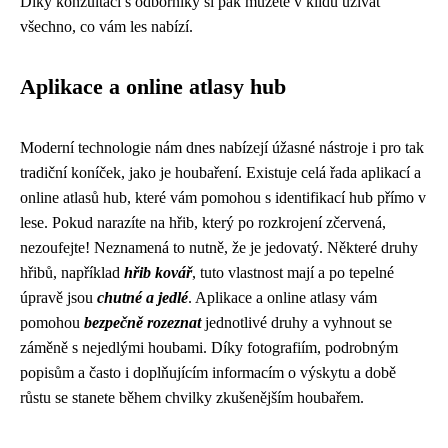
Díky konzultaci s odborníky si pak můžete v klidu užívat
všechno, co vám les nabízí.
Aplikace a online atlasy hub
Moderní technologie nám dnes nabízejí úžasné nástroje i pro tak
tradiční koníček, jako je houbaření. Existuje celá řada aplikací a
online atlasů hub, které vám pomohou s identifikací hub přímo v
lese. Pokud narazíte na hřib, který po rozkrojení zčervená,
nezoufejte! Neznamená to nutně, že je jedovatý. Některé druhy
hřibů, například
hřib kovář
, tuto vlastnost mají a po tepelné
úpravě jsou
chutné a jedlé
. Aplikace a online atlasy vám
pomohou
bezpečně rozeznat
jednotlivé druhy a vyhnout se
záměně s nejedlými houbami. Díky fotografiím, podrobným
popisům a často i doplňujícím informacím o výskytu a době
růstu se stanete během chvilky zkušenějším houbařem.