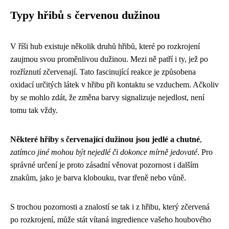
Typy hřibů s červenou dužinou
V říši hub existuje několik druhů hřibů, které po rozkrojení
zaujmou svou proměnlivou dužinou. Mezi ně patří i ty, jež po
rozříznutí zčervenají. Tato fascinující reakce je způsobena
oxidací určitých látek v hřibu při kontaktu se vzduchem. Ačkoliv
by se mohlo zdát, že změna barvy signalizuje nejedlost, není
tomu tak vždy.
Některé hřiby s červenající dužinou jsou jedlé a chutné
,
zatímco jiné mohou být nejedlé či dokonce mírně jedovaté
. Pro
správné určení je proto zásadní věnovat pozornost i dalším
znakům, jako je barva klobouku, tvar třeně nebo vůně.
S trochou pozornosti a znalostí se tak i z hřibu, který zčervená
po rozkrojení, může stát vítaná ingredience vašeho houbového