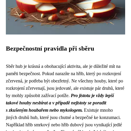
Bezpečnostní pravidla při sběru
Sběr hub je krásná a obohacující aktivita, ale je důležité mít na
paměti bezpečnost. Pokud narazíte na hřib, který po rozkrojení
zčervená, je potřeba být obezřetný. Ne všechny houby, které po
rozkrojení zčervenají, jsou jedovaté, ale existuje pár druhů, které
by mohly způsobit zažívací potíže.
Pro jistotu je vždy lepší
takové houby nesbírat a v případě nejistoty se poradit
s zkušeným houbařem nebo mykologem.
Existuje mnoho
jiných druhů hub, které jsou chutné a bezpečné ke konzumaci.
Například hřib smrkový nebo hřib dubový jsou vynikající jedlé