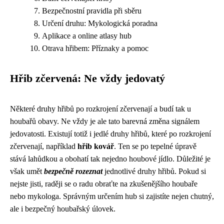
Bezpečnostní pravidla při sběru
Určení druhu: Mykologická poradna
Aplikace a online atlasy hub
Otrava hřibem: Příznaky a pomoc
Hřib zčervená: Ne vždy jedovatý
Některé druhy hřibů po rozkrojení zčervenají a budí tak u
houbařů obavy. Ne vždy je ale tato barevná změna signálem
jedovatosti. Existují totiž i jedlé druhy hřibů, které po rozkrojení
zčervenají, například
hřib kovář
. Ten se po tepelné úpravě
stává lahůdkou a obohatí tak nejedno houbové jídlo. Důležité je
však umět
bezpečně rozeznat
jednotlivé druhy hřibů. Pokud si
nejste jisti, raději se o radu obraťte na zkušenějšího houbaře
nebo mykologa. Správným určením hub si zajistíte nejen chutný,
ale i bezpečný houbařský úlovek.