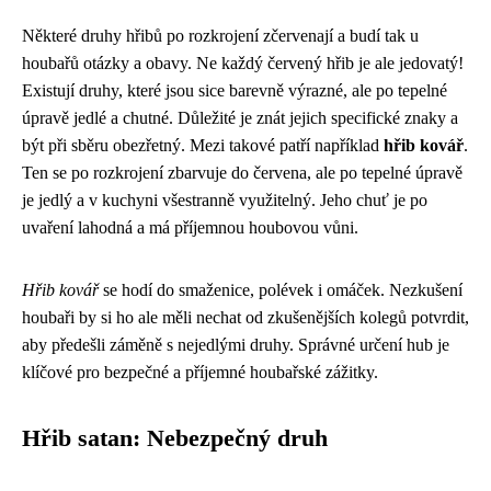
Některé druhy hřibů po rozkrojení zčervenají a budí tak u
houbařů otázky a obavy. Ne každý červený hřib je ale jedovatý!
Existují druhy, které jsou sice barevně výrazné, ale po tepelné
úpravě jedlé a chutné. Důležité je znát jejich specifické znaky a
být při sběru obezřetný. Mezi takové patří například
hřib kovář
.
Ten se po rozkrojení zbarvuje do červena, ale po tepelné úpravě
je jedlý a v kuchyni všestranně využitelný. Jeho chuť je po
uvaření lahodná a má příjemnou houbovou vůni.
Hřib kovář
se hodí do smaženice, polévek i omáček. Nezkušení
houbaři by si ho ale měli nechat od zkušenějších kolegů potvrdit,
aby předešli záměně s nejedlými druhy. Správné určení hub je
klíčové pro bezpečné a příjemné houbařské zážitky.
Hřib satan: Nebezpečný druh