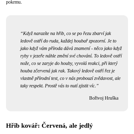
pokrmu.
Když narazíte na hřib, co se po řezu zbarví jak
ledově ostří do ruda, každej houbař zpozorní. Je to
jako když vám příroda dává znamení - něco jako když
ryby v jezeře náhle
změní své chování
. To ledově ostří
nože, co se zaryje do houby, vyvolá reakci, při který
houba zčervená jak rak. Takový ledově ostří řez je
vlastně přírodní test, co v nás probouzí zvědavost, ale
taky respekt. Prostě vás to nutí zjistit víc.
Bořivoj Hruška
Hřib kovář: Červená, ale jedlý