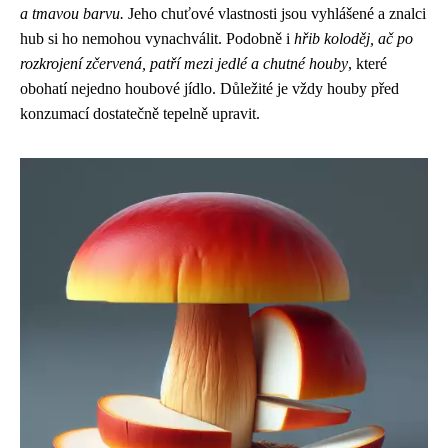
a tmavou barvu.
Jeho chuťové vlastnosti jsou vyhlášené a znalci
hub si ho nemohou vynachválit. Podobně i
hřib koloděj, ač po
rozkrojení zčervená, patří mezi jedlé a chutné houby
, které
obohatí nejedno houbové jídlo. Důležité je vždy houby před
konzumací dostatečně tepelně upravit.