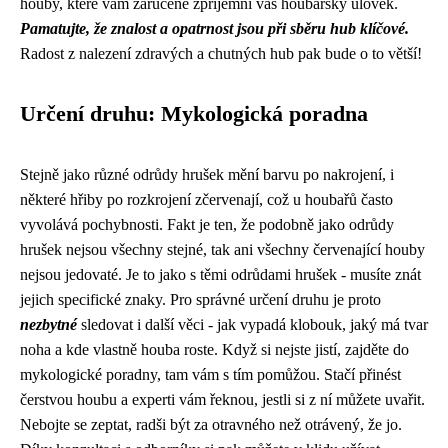
houby, které vám zaručeně zpříjemní váš houbařský úlovek.
Pamatujte, že znalost a opatrnost jsou při sběru hub klíčové.
Radost z nalezení zdravých a chutných hub pak bude o to větší!
Určení druhu: Mykologická poradna
Stejně jako různé odrůdy hrušek mění barvu po nakrojení, i
některé hřiby po rozkrojení zčervenají, což u houbařů často
vyvolává pochybnosti. Fakt je ten, že podobně jako
odrůdy
hrušek
nejsou všechny stejné, tak ani všechny červenající houby
nejsou jedovaté. Je to jako s těmi odrůdami hrušek - musíte znát
jejich specifické znaky. Pro správné určení druhu je proto
nezbytné
sledovat i další věci - jak vypadá klobouk, jaký má tvar
noha a kde vlastně houba roste. Když si nejste jistí, zajděte do
mykologické poradny, tam vám s tím pomůžou. Stačí přinést
čerstvou houbu a experti vám řeknou, jestli si z ní můžete uvařit.
Nebojte se zeptat, radši být za otravného než otrávený, že jo.