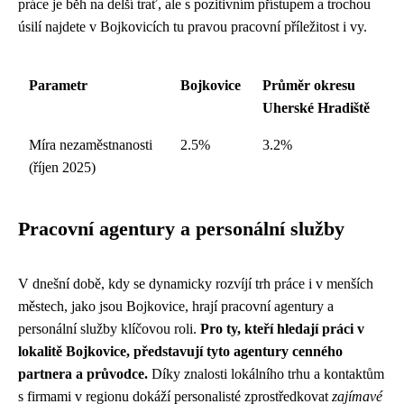
práce je běh na delší trať, ale s pozitivním přístupem a trochou
úsilí najdete v Bojkovicích tu pravou pracovní příležitost i vy.
Parametr
Bojkovice
Průměr okresu
Uherské Hradiště
Míra nezaměstnanosti
2.5%
3.2%
(říjen 2025)
Pracovní agentury a personální služby
V dnešní době, kdy se dynamicky rozvíjí trh práce i v menších
městech, jako jsou Bojkovice, hrají pracovní agentury a
personální služby klíčovou roli.
Pro ty, kteří hledají práci v
lokalitě Bojkovice, představují tyto agentury cenného
partnera a průvodce.
Díky znalosti lokálního trhu a kontaktům
s firmami v regionu dokáží personalisté zprostředkovat
zajímavé