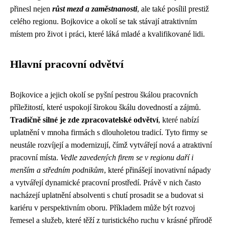
přinesl nejen
růst mezd a zaměstnanosti
, ale také posílil prestiž
celého regionu. Bojkovice a okolí se tak stávají atraktivním
místem pro život i práci, které láká mladé a kvalifikované lidi.
Hlavní pracovní odvětví
Bojkovice a jejich okolí se pyšní pestrou škálou pracovních
příležitostí, které uspokojí širokou škálu dovedností a zájmů.
Tradičně silné je zde zpracovatelské odvětví
, které nabízí
uplatnění v mnoha firmách s dlouholetou tradicí. Tyto firmy se
neustále rozvíjejí a modernizují, čímž vytvářejí nová a atraktivní
pracovní místa.
Vedle zavedených firem se v regionu daří i
menším a středním podnikům
, které přinášejí inovativní nápady
a vytvářejí dynamické pracovní prostředí. Právě v nich často
nacházejí uplatnění absolventi s chutí prosadit se a budovat si
kariéru v perspektivním oboru. Příkladem může být rozvoj
řemesel a služeb, které těží z turistického ruchu v krásné přírodě