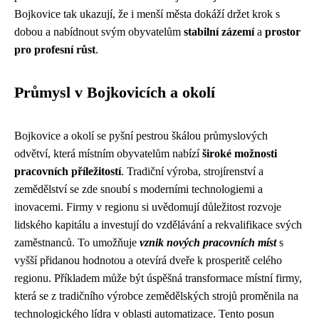
Bojkovice tak ukazují, že i menší města dokáží držet krok s
dobou a nabídnout svým obyvatelům
stabilní zázemí
a
prostor
pro profesní růst
.
Průmysl v Bojkovicích a okolí
Bojkovice a okolí se pyšní pestrou škálou průmyslových
odvětví, která místním obyvatelům nabízí
široké možnosti
pracovních příležitostí
. Tradiční výroba, strojírenství a
zemědělství se zde snoubí s moderními technologiemi a
inovacemi. Firmy v regionu si uvědomují důležitost rozvoje
lidského kapitálu a investují do vzdělávání a rekvalifikace svých
zaměstnanců. To umožňuje
vznik nových pracovních míst
s
vyšší přidanou hodnotou a otevírá dveře k prosperitě celého
regionu. Příkladem může být úspěšná transformace místní firmy,
která se z tradičního výrobce zemědělských strojů proměnila na
technologického lídra v oblasti automatizace. Tento posun