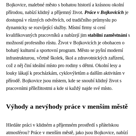
Bojkovice, malebné město s bohatou historií a krásnou okolní
přírodou, nabízí klidný a příjemný život.
Práce v Bojkovicích
je
dostupná v různých odvětvích, od tradičního průmyslu po
dynamicky se rozvíjející služby. Místní firmy si cení
kvalifikovaných pracovníků a nabízejí jim
stabilní zaměstnání
s
možností profesního růstu. Život v Bojkovicích je obohacen o
bohatý kulturní a sportovní program. Město se pyšní moderní
infrastrukturou, včetně školek, škol a zdravotnických zařízení,
což z něj činí ideální místo pro rodiny s dětmi. Okolní lesy a
louky lákají k procházkám, cyklovýletům a dalším aktivitám v
přírodě. Bojkovice jsou místem, kde se snoubí klidný život s
pracovními příležitostmi a kde si každý najde své místo.
Výhody a nevýhody práce v menším městě
Hledáte práci v klidném a příjemném prostředí s přátelskou
atmosférou? Práce v menším městě, jako jsou Bojkovice, nabízí