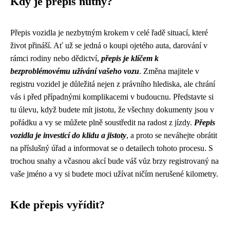
Kdy je přepis nutný?
Přepis vozidla je nezbytným krokem v celé řadě situací, které
život přináší. Ať už se jedná o koupi ojetého auta, darování v
rámci rodiny nebo dědictví,
přepis je klíčem k
bezproblémovému užívání vašeho vozu
. Změna majitele v
registru vozidel je důležitá nejen z právního hlediska, ale chrání
vás i před případnými komplikacemi v budoucnu. Představte si
tu úlevu, když budete mít jistotu, že všechny dokumenty jsou v
pořádku a vy se můžete plně soustředit na radost z jízdy.
Přepis
vozidla je investicí do klidu a jistoty
, a proto se neváhejte obrátit
na příslušný úřad a informovat se o detailech tohoto procesu. S
trochou snahy a včasnou akcí bude váš vůz brzy registrovaný na
vaše jméno a vy si budete moci užívat ničím nerušené kilometry.
Kde přepis vyřídit?