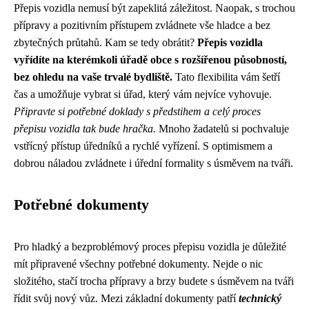
Přepis vozidla nemusí být zapeklitá záležitost. Naopak, s trochou
přípravy a pozitivním přístupem zvládnete vše hladce a bez
zbytečných průtahů. Kam se tedy obrátit?
Přepis vozidla
vyřídíte na kterémkoli úřadě obce s rozšířenou působností,
bez ohledu na vaše trvalé bydliště.
Tato flexibilita vám šetří
čas a umožňuje vybrat si úřad, který vám nejvíce vyhovuje.
Připravte si potřebné doklady s předstihem a celý proces
přepisu vozidla tak bude hračka.
Mnoho žadatelů si pochvaluje
vstřícný přístup úředníků a rychlé vyřízení. S optimismem a
dobrou náladou zvládnete i úřední formality s úsměvem na tváři.
Potřebné dokumenty
Pro hladký a bezproblémový proces přepisu vozidla je důležité
mít připravené všechny potřebné dokumenty. Nejde o nic
složitého, stačí trocha přípravy a brzy budete s úsměvem na tváři
řídit svůj nový vůz. Mezi základní dokumenty patří
technický