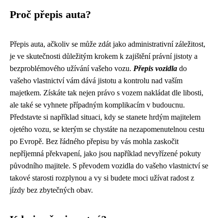
Proč přepis auta?
Přepis auta, ačkoliv se může zdát jako administrativní záležitost,
je ve skutečnosti důležitým krokem k zajištění právní jistoty a
bezproblémového užívání vašeho vozu.
Přepis vozidla
do
vašeho vlastnictví vám dává jistotu a kontrolu nad vaším
majetkem. Získáte tak nejen právo s vozem nakládat dle libosti,
ale také se vyhnete případným komplikacím v budoucnu.
Představte si například situaci, kdy se stanete hrdým majitelem
ojetého vozu, se kterým se chystáte na nezapomenutelnou cestu
po Evropě. Bez řádného přepisu by vás mohla zaskočit
nepříjemná překvapení, jako jsou například nevyřízené pokuty
původního majitele. S převodem vozidla do vašeho vlastnictví se
takové starosti rozplynou a vy si budete moci užívat radost z
jízdy bez zbytečných obav.