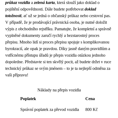
průkaz vozidla
a
zelená karta
, která slouží jako doklad o
pojištění odpovědnosti. Dále budete potřebovat
doklad
totožnosti
, ať už se jedná o občanský průkaz nebo cestovní pas.
V případě, že je prodávající právnická osoba, je nutné doložit
výpis z obchodního rejstříku. Pamatujte, že kompletní a správně
vyplněné dokumenty zaručí rychlý a bezstarostný proces
přepisu. Mnoho lidí si proces přepisu spojuje s komplikovanou
byrokracií, ale opak je pravdou. Díky jasně daným pravidlům a
vstřícnému přístupu úřadů je přepis vozidla otázkou jednoho
dopoledne. Představte si ten skvělý pocit, až budete držet v ruce
technický průkaz se svým jménem – to je ta nejlepší odměna za
vaši přípravu!
Náklady na přepis vozidla
Poplatek
Cena
Správní poplatek za převod vozidla
800 Kč