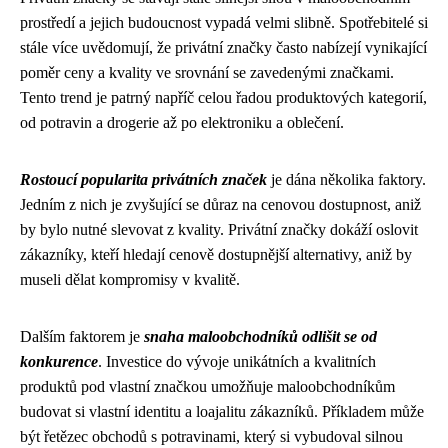
prostředí a jejich budoucnost vypadá velmi slibně. Spotřebitelé si
stále více uvědomují, že privátní značky často nabízejí vynikající
poměr ceny a kvality ve srovnání se zavedenými značkami.
Tento trend je patrný napříč celou řadou produktových kategorií,
od potravin a drogerie až po elektroniku a oblečení.
Rostoucí popularita privátních značek
je dána několika faktory.
Jedním z nich je zvyšující se důraz na cenovou dostupnost, aniž
by bylo nutné slevovat z kvality. Privátní značky dokáží oslovit
zákazníky, kteří hledají cenově dostupnější alternativy, aniž by
museli dělat kompromisy v kvalitě.
Dalším faktorem je
snaha maloobchodníků odlišit se od
konkurence
. Investice do vývoje unikátních a kvalitních
produktů pod vlastní značkou umožňuje maloobchodníkům
budovat si vlastní identitu a loajalitu zákazníků. Příkladem může
být řetězec obchodů s potravinami, který si vybudoval silnou