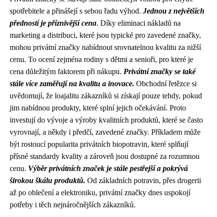
spotřebitele a přinášejí s sebou řadu výhod.
Jednou z největších
předností je příznivější cena
. Díky eliminaci nákladů na
marketing a distribuci, které jsou typické pro zavedené značky,
mohou privátní značky nabídnout srovnatelnou kvalitu za nižší
cenu. To ocení zejména rodiny s dětmi a senioři, pro které je
cena důležitým faktorem při nákupu.
Privátní značky se také
stále více zaměřují na kvalitu a inovace.
Obchodní řetězce si
uvědomují, že loajalitu zákazníků si získají pouze tehdy, pokud
jim nabídnou produkty, které splní jejich očekávání. Proto
investují do vývoje a výroby kvalitních produktů, které se často
vyrovnají, a někdy i předčí, zavedené značky. Příkladem může
být rostoucí popularita privátních biopotravin, které splňují
přísné standardy kvality a zároveň jsou dostupné za rozumnou
cenu.
Výběr privátních značek je stále pestřejší a pokrývá
širokou škálu produktů.
Od základních potravin, přes drogerii
až po oblečení a elektroniku, privátní značky dnes uspokojí
potřeby i těch nejnáročnějších zákazníků.