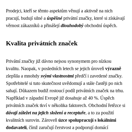
Prodejci, kteří se těmto aspektům věnují a aktivně na nich
pracují, budují silné a
úspěšné
privátní značky, které si získávají
věrnost zákazníků a přinášejí
dlouhodobý
obchodní úspěch.
Kvalita privátních značek
Privátní značky již dávno nejsou synonymem pro nízkou
kvalitu. Naopak, v posledních letech se jejich úroveň
výrazně
zlepšila a mnohdy
svými vlastnostmi
předčí i zavedené značky.
Spotřebitelé si tuto skutečnost uvědomují a stále častěji po nich
sahají. Důkazem budiž rostoucí podíl privátních značek na trhu.
Například v západní Evropě již dosahuje až 40 %. Úspěch
privátních značek tkví v několika faktorech. Obchodní řetězce si
dávají záležet na jejich složení a receptuře
, a to za použití
kvalitních surovin. Zároveň
úzce spolupracují s lokálními
dodavateli
, čímž zaručují čerstvost a podporují domácí