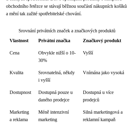
obchodního řetězce se stávají běžnou součástí nákupních košíků
a mění tak zažité spotřebitelské chování.
Srovnání privátních značek a značkových produktů
Vlastnost
Privátní značka
Značkový produkt
Cena
Obvykle nižší o 10-
Vyšší
30%
Kvalita
Srovnatelná, někdy
Vnímána jako vysoká
i vyšší
Dostupnost
Dostupná pouze u
Dostupná u více
daného prodejce
prodejců
Marketing
Méně intenzivní
Silná marketingová a
a reklama
marketing
reklamní kampaň