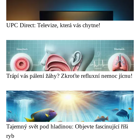
UPC Direct: Televize, která vás chytne!
Trápí vás pálení žáhy? Zkroťte refluxní nemoc jícnu!
Tajemný svět pod hladinou: Objevte fascinující říši
ryb