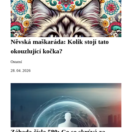
Něvská maškaráda: Kolik stojí tato
okouzlující kočka?
Ostatní
28. 04. 2026