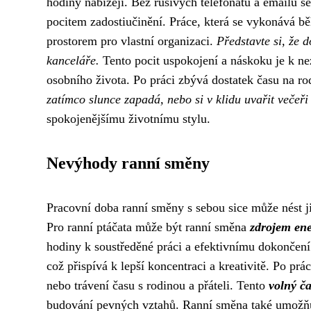
hodiny nabízejí. Bez rušivých telefonátů a emailů se
pocitem zadostiučinění. Práce, která se vykonává b
prostorem pro vlastní organizaci.
Představte si, že d
kanceláře.
Tento pocit uspokojení a náskoku je k ne
osobního života. Po práci zbývá dostatek času na r
zatímco slunce zapadá, nebo si v klidu uvařit večeři
spokojenějšímu životnímu stylu.
Nevýhody ranní směny
Pracovní doba ranní směny s sebou sice může nést j
Pro ranní ptáčata může být ranní směna
zdrojem ene
hodiny k soustředěné práci a efektivnímu dokončení 
což přispívá k lepší koncentraci a kreativitě. Po pr
nebo trávení času s rodinou a přáteli. Tento
volný č
budování pevných vztahů. Ranní směna také umožňuje 