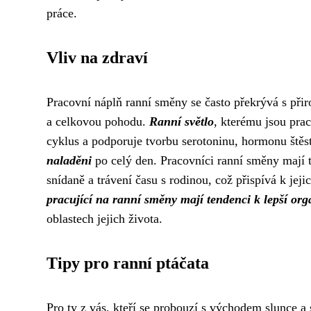
práce.
Vliv na zdraví
Pracovní náplň ranní směny se často překrývá s při
a celkovou pohodu.
Ranní světlo
, kterému jsou pra
cyklus a podporuje tvorbu serotoninu, hormonu štěs
naladěni
po celý den. Pracovníci ranní směny mají t
snídaně a trávení času s rodinou, což přispívá k je
pracující na ranní směny mají tendenci k lepší orga
oblastech jejich života.
Tipy pro ranní ptáčata
Pro ty z vás, kteří se probouzí s východem slunce a