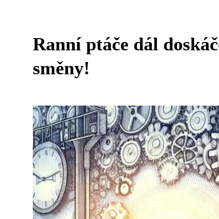
Ranní ptáče dál doskáč
směny!