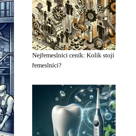
Nejřemeslníci ceník: Kolik stojí
řemeslníci?