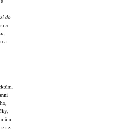
 s
azí do
ho a
ku,
u a
ektům.
anní
cho,
čky,
ájmů a
e i z