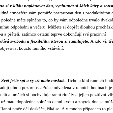
te si v klidu naplánovat den, vychutnat si šálek kávy a soust
idná atmosféra vám pomůže nastartovat den s produktivitou 
 v poledne máte splněno to, co by vám odpoledne trvalo dvakrá
vnímu odpoledni a večeru. Můžete si dopřát dlouhou procházk
u a přáteli, zatímco ostatní teprve dokončují své pracovní
vá svobodu a flexibilitu, kterou si zamilujete.
A kdo ví, tř
 objevovat kouzlo ranního vstávání.
.
Svět ještě spí a vy už máte náskok.
Ticho a klid ranních hod
adují plnou pozornost. Práce odvedená v ranních hodinách je
elů a umělců si pochvaluje ranní rituály a jejich pozitivní vli
yž už máte dopoledne splněno denní kvótu a zbytek dne se můž
anní ptáče dál doskáče, říká se. A v mnoha případech to plat