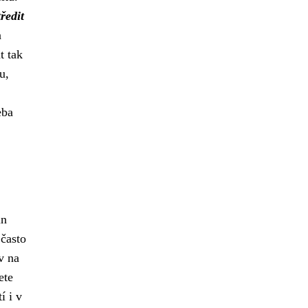
ředit
a
t tak
u,
eba
in
 často
v na
ete
í i v