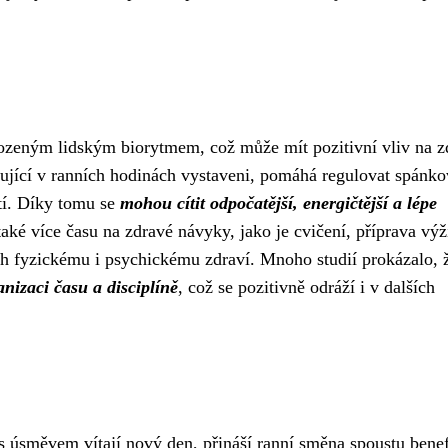
rozeným lidským biorytmem, což může mít pozitivní vliv na z
cující v ranních hodinách vystaveni, pomáhá regulovat spánk
tí. Díky tomu se
mohou cítit odpočatější, energičtější a lépe
aké více času na zdravé návyky, jako je cvičení, příprava vý
jich fyzickému i psychickému zdraví. Mnoho studií prokázalo,
nizaci času a disciplíně
, což se pozitivně odráží i v dalších
 s úsměvem vítají nový den, přináší ranní směna spoustu benef