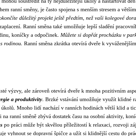
 mohou soustředit na ty nejdůležitější úkoly a nastartovat den
ěhem ranní směny, je často spojena s menším stresem a větším
okončíte důležitý projekt ještě předtím, než vaši kolegové dor
zaplacení. Ranní směna také umožňuje lepší sladění pracovní
odinu, koníčky a odpočinek.
Můžete si dopřát procházku v par
 s rodinou.
Ranní směna zkrátka otevírá dveře k vyváženějším
isté výzvy, ale zároveň otevírá dveře k mnoha pozitivním asp
rgie a produktivity
. Brzké vstávání umožňuje využít klidné r
úkolů. Mnoho lidí nachází v ranních hodinách větší klid a ti
áci na ranní směně zbývá dostatek času na osobní aktivity, koní
as
po práci může být skvělou příležitostí k relaxaci, rozvoji z
vyhnout se dopravní špičce a užít si klidnější cestu do prác