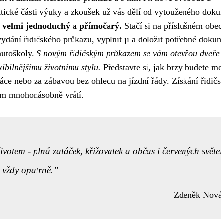
ktické části výuky a zkoušek už vás dělí od vytouženého dok
je velmi jednoduchý a přímočarý.
Stačí si na příslušném obe
ydání řidičského průkazu, vyplnit ji a doložit potřebné doku
 autoškoly.
S novým řidičským průkazem se vám otevřou dveře
ibilnějšímu životnímu stylu.
Představte si, jak brzy budete m
 práce nebo za zábavou bez ohledu na jízdní řády. Získání řidič
vám mnohonásobně vrátí.
ivotem - plná zatáček, křižovatek a občas i červených světel
t vždy opatrně.
Zdeněk Nov