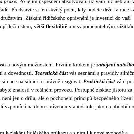
a praxe.
Po jejím úspěšném absolvování už vám nic nebrání 
adě. Představte si ten skvělý pocit, kdy budete držet v ruce s
odružstvím! Získání řidičského oprávnění je investicí do vaší
 příležitostem,
větší flexibilitě
a nezapomenutelným zážitků
slosti a novým možnostem. Prvním krokem je
zahájení autoško
tí a dovedností.
Teoretická část
vás seznámí s pravidly silnič
situace na silnici a správně reagovat.
Praktická část
vám po
byté znalosti v reálném provozu. Postupně získáte jistotu za
 není jen o drilu, ale o pochopení principů bezpečného řízení
dí vzpomíná na dobu strávenou v autoškole jako na období n
m k získání řidičského průkazu a s ním i k nové svobodě a