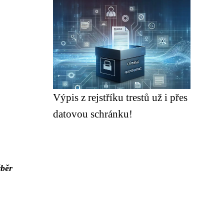
Výpis z rejstříku trestů už i přes
datovou schránku!
ýběr