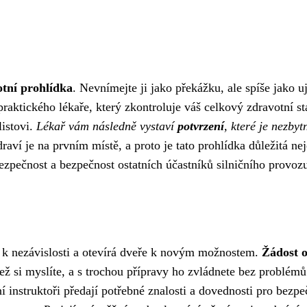
tní prohlídka
. Nevnímejte ji jako překážku, ale spíše jako uj
 praktického lékaře, který zkontroluje váš celkový zdravotní st
listovi.
Lékař vám následně vystaví
potvrzení
, které je nezbyt
raví je na prvním místě, a proto je tato prohlídka důležitá ne
 bezpečnost a bezpečnost ostatních účastníků silničního provoz
m k nezávislosti a otevírá dveře k novým možnostem.
Žádost 
než si myslíte, a s trochou přípravy ho zvládnete bez problémů
instruktoři předají potřebné znalosti a dovednosti pro bezpe