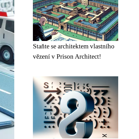
Staňte se architektem vlastního
vězení v Prison Architect!