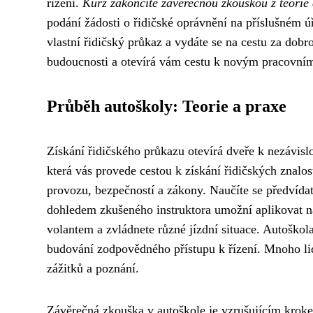
řízení.
Kurz zakončíte závěrečnou zkouškou z teorie 
podání žádosti o řidičské oprávnění na příslušném úř
vlastní řidičský průkaz a vydáte se na cestu za dobr
budoucnosti a otevírá vám cestu k novým pracovním
Průběh autoškoly: Teorie a praxe
Získání řidičského průkazu otevírá dveře k nezávi
která vás provede cestou k získání řidičských znalos
provozu, bezpečností a zákony. Naučíte se předvídat 
dohledem zkušeného instruktora umožní aplikovat na
volantem a zvládnete různé jízdní situace. Autoškola
budování zodpovědného přístupu k řízení. Mnoho li
zážitků a poznání.
Závěrečná zkouška v autoškole je vzrušujícím kroke