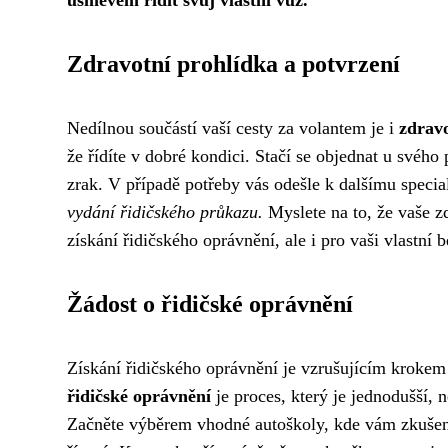
úsměvem řídit svůj vlastní vůz.
Zdravotní prohlídka a potvrzení
Nedílnou součástí vaší cesty za volantem je i
zdravo
že řídíte v dobré kondici. Stačí se objednat u svého
zrak. V případě potřeby vás odešle k dalšímu specia
vydání řidičského průkazu.
Myslete na to, že vaše zd
získání řidičského oprávnění, ale i pro vaši vlastní
Žádost o řidičské oprávnění
Získání řidičského oprávnění je vzrušujícím kroke
řidičské oprávnění
je proces, který je jednodušší, 
Začněte výběrem vhodné autoškoly, kde vám zkušení 