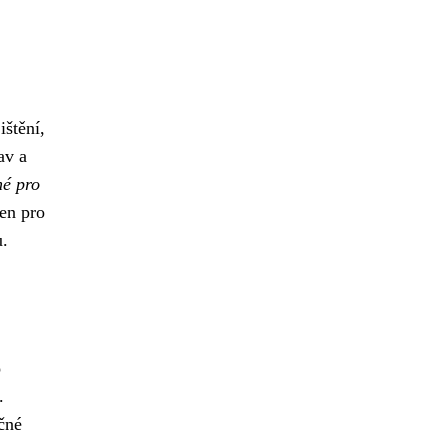
ištění,
av a
né pro
jen pro
u.
o
.
čné