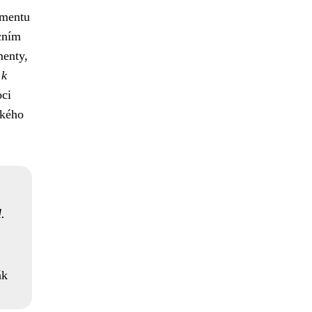
umentu
cním
menty,
 k
oci
ského
.
ák