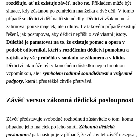
rozděluje, ať už existuje závěť, nebo ne.
Příkladem může být
situace, kdy zůstanou po zemřelém manželka a dvě děti. V tomto
případě se dědictví dělí na tři stejné díly. Dědictví však nemusí
zahrnovat pouze majetek, ale i dluhy. I v takovém případě existují
řešení, jak postupovat, aby dědici nepřišli o své vlastní jistoty.
Důležité je pamatovat na to, že existuje pomoc a opora v
podobě odborníků, kteří s rozdělením dědictví pomohou a
zajistí, aby vše proběhlo v souladu se zákonem a v klidu.
Dědictví tak může být v konečném důsledku nejen hmotnou
vzpomínkou, ale i
symbolem rodinné sounáležitosti a vzájemné
podpory
, která i přes těžké chvíle přetrvává.
Závěť versus zákonná dědická posloupnost
Závěť představuje svobodné rozhodnutí zůstavitele o tom, komu
připadne jeho majetek po jeho smrti.
Zákonná dědická
posloupnost
pak nastupuje v případě, že zůstavitel závěť nesepsal,