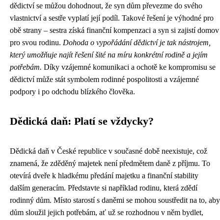
dědictví se můžou dohodnout, že syn dům převezme do svého
vlastnictví a sestře vyplatí její podíl. Takové řešení je výhodné pro
obě strany – sestra získá finanční kompenzaci a syn si zajistí domov
pro svou rodinu.
Dohoda o vypořádání dědictví je tak nástrojem,
který umožňuje najít řešení šité na míru konkrétní rodině a jejím
potřebám.
Díky vzájemné komunikaci a ochotě ke kompromisu se
dědictví může stát symbolem rodinné pospolitosti a vzájemné
podpory i po odchodu blízkého člověka.
Dědická daň: Platí se vždycky?
Dědická daň v České republice v současné době neexistuje, což
znamená, že zděděný majetek není předmětem daně z příjmu. To
otevírá dveře k hladkému předání majetku a finanční stability
dalším generacím. Představte si například rodinu, která zdědí
rodinný dům. Místo starostí s daněmi se mohou soustředit na to, aby
dům sloužil jejich potřebám, ať už se rozhodnou v něm bydlet,