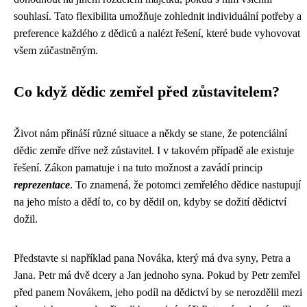
souhlasí. Tato flexibilita umožňuje zohlednit individuální potřeby a
preference každého z dědiců a nalézt řešení, které bude vyhovovat
všem zúčastněným.
Co když dědic zemřel před zůstavitelem?
Život nám přináší různé situace a někdy se stane, že potenciální
dědic zemře dříve než zůstavitel. I v takovém případě ale existuje
řešení. Zákon pamatuje i na tuto možnost a zavádí princip
reprezentace
. To znamená, že potomci zemřelého dědice nastupují
na jeho místo a dědí to, co by dědil on, kdyby se dožití dědictví
dožil.
Představte si například pana Nováka, který má dva syny, Petra a
Jana. Petr má dvě dcery a Jan jednoho syna. Pokud by Petr zemřel
před panem Novákem, jeho podíl na dědictví by se nerozdělil mezi