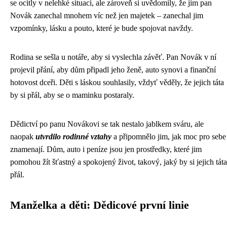
se ocitly v nelehké situaci, ale zároveň si uvědomily, že jim pan
Novák zanechal mnohem víc než jen majetek – zanechal jim
vzpomínky, lásku a pouto, které je bude spojovat navždy.
Rodina se sešla u notáře, aby si vyslechla závěť. Pan Novák v ní
projevil přání, aby dům připadl jeho ženě, auto synovi a finanční
hotovost dceři. Děti s láskou souhlasily, vždyť věděly, že jejich táta
by si přál, aby se o maminku postaraly.
Dědictví po panu Novákovi se tak nestalo jablkem sváru, ale
naopak
utvrdilo rodinné vztahy
a připomnělo jim, jak moc pro sebe
znamenají. Dům, auto i peníze jsou jen prostředky, které jim
pomohou žít šťastný a spokojený život, takový, jaký by si jejich táta
přál.
Manželka a děti: Dědicové první linie