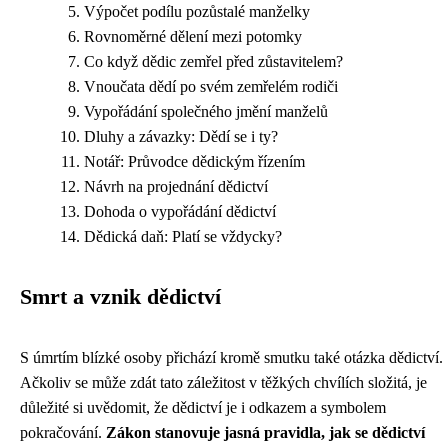
Výpočet podílu pozůstalé manželky
Rovnoměrné dělení mezi potomky
Co když dědic zemřel před zůstavitelem?
Vnoučata dědí po svém zemřelém rodiči
Vypořádání společného jmění manželů
Dluhy a závazky: Dědí se i ty?
Notář: Průvodce dědickým řízením
Návrh na projednání dědictví
Dohoda o vypořádání dědictví
Dědická daň: Platí se vždycky?
Smrt a vznik dědictví
S úmrtím blízké osoby přichází kromě smutku také otázka dědictví.
Ačkoliv se může zdát tato záležitost v těžkých chvílích složitá, je
důležité si uvědomit, že dědictví je i odkazem a symbolem
pokračování.
Zákon stanovuje jasná pravidla, jak se dědictví