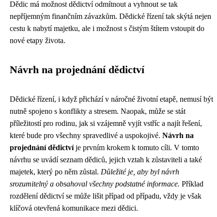
Dědic má možnost dědictví odmítnout a vyhnout se tak
nepříjemným finančním závazkům. Dědické řízení tak skýtá nejen
cestu k nabytí majetku, ale i možnost s čistým štítem vstoupit do
nové etapy života.
Návrh na projednání dědictví
Dědické řízení, i když přichází v náročné životní etapě, nemusí být
nutně spojeno s konflikty a stresem. Naopak, může se stát
příležitostí pro rodinu, jak si vzájemně vyjít vstříc a najít řešení,
které bude pro všechny spravedlivé a uspokojivé.
Návrh na
projednání dědictví
je prvním krokem k tomuto cíli. V tomto
návrhu se uvádí seznam dědiců, jejich vztah k zůstaviteli a také
majetek, který po něm zůstal.
Důležité je, aby byl návrh
srozumitelný a obsahoval všechny podstatné informace.
Příklad
rozdělení dědictví se může lišit případ od případu, vždy je však
klíčová otevřená komunikace mezi dědici.