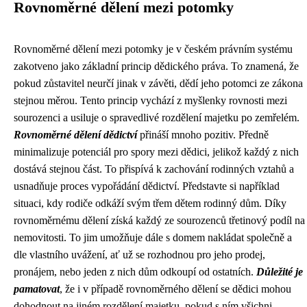
Rovnoměrné dělení mezi potomky
Rovnoměrné dělení mezi potomky je v českém právním systému
zakotveno jako základní princip dědického práva. To znamená, že
pokud zůstavitel neurčí jinak v závěti, dědí jeho potomci ze zákona
stejnou měrou. Tento princip vychází z myšlenky rovnosti mezi
sourozenci a usiluje o spravedlivé rozdělení majetku po zemřelém.
Rovnoměrné dělení dědictví
přináší mnoho pozitiv. Předně
minimalizuje potenciál pro spory mezi dědici, jelikož každý z nich
dostává stejnou část. To přispívá k zachování rodinných vztahů a
usnadňuje proces vypořádání dědictví. Představte si například
situaci, kdy rodiče odkáží svým třem dětem rodinný dům. Díky
rovnoměrnému dělení získá každý ze sourozenců třetinový podíl na
nemovitosti. To jim umožňuje dále s domem nakládat společně a
dle vlastního uvážení, ať už se rozhodnou pro jeho prodej,
pronájem, nebo jeden z nich dům odkoupí od ostatních.
Důležité je
pamatovat
, že i v případě rovnoměrného dělení se dědici mohou
dohodnout na jiném rozdělení majetku, pokud s ním všichni