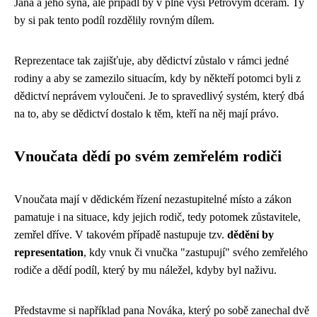
Jana a jeho syna, ale připadl by v plné výši Petrovým dcerám. Ty
by si pak tento podíl rozdělily rovným dílem.
Reprezentace tak zajišťuje, aby dědictví zůstalo v rámci jedné
rodiny a aby se zamezilo situacím, kdy by někteří potomci byli z
dědictví neprávem vyloučeni. Je to spravedlivý systém, který dbá
na to, aby se dědictví dostalo k těm, kteří na něj mají právo.
Vnoučata dědí po svém zemřelém rodiči
Vnoučata mají v dědickém řízení nezastupitelné místo a zákon
pamatuje i na situace, kdy jejich rodič, tedy potomek zůstavitele,
zemřel dříve. V takovém případě nastupuje tzv.
dědění by
representation
, kdy vnuk či vnučka "zastupují" svého zemřelého
rodiče a dědí podíl, který by mu náležel, kdyby byl naživu.
Představme si například pana Nováka, který po sobě zanechal dvě