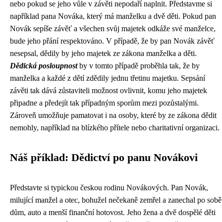
nebo pokud se jeho vůle v závěti nepodaří naplnit. Představme si
například pana Nováka, který má manželku a dvě děti. Pokud pan
Novák sepíše závěť a všechen svůj majetek odkáže své manželce,
bude jeho přání respektováno. V případě, že by pan Novák závěť
nesepsal, dědily by jeho majetek ze zákona manželka a děti.
Dědická posloupnost
by v tomto případě proběhla tak, že by
manželka a každé z dětí zdědily jednu třetinu majetku. Sepsání
závěti tak dává zůstaviteli možnost ovlivnit, komu jeho majetek
připadne a předejít tak případným sporům mezi pozůstalými.
Zároveň umožňuje pamatovat i na osoby, které by ze zákona dědit
nemohly, například na blízkého přítele nebo charitativní organizaci.
Náš příklad: Dědictví po panu Novákovi
Představte si typickou českou rodinu Novákových. Pan Novák,
milující manžel a otec, bohužel nečekaně zemřel a zanechal po sobě
dům, auto a menší finanční hotovost. Jeho žena a dvě dospělé děti