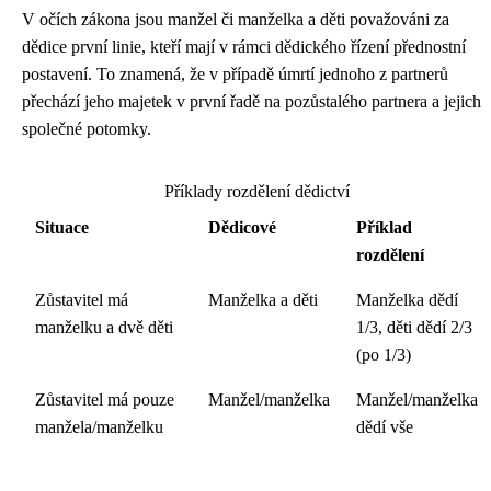
V očích zákona jsou manžel či manželka a děti považováni za
dědice první linie, kteří mají v rámci dědického řízení přednostní
postavení. To znamená, že v případě úmrtí jednoho z partnerů
přechází jeho majetek v první řadě na pozůstalého partnera a jejich
společné potomky.
Příklady rozdělení dědictví
Situace
Dědicové
Příklad
rozdělení
Zůstavitel má
Manželka a děti
Manželka dědí
manželku a dvě děti
1/3, děti dědí 2/3
(po 1/3)
Zůstavitel má pouze
Manžel/manželka
Manžel/manželka
manžela/manželku
dědí vše