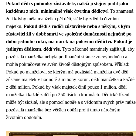
Pokud dědí s potomky zůstavitele, náleží jí stejný podíl jako
každému z nich, minimálně však čtvrtina dědictví.
To znamená,
že i kdyby měla manželka pět dětí, stále by zdědila čtvrtinu
majetku.
Pokud dědí s rodiči zůstavitele nebo s někým, s kým
zůstavitel žil v době smrti ve společné domácnosti nejméně po
dobu jednoho roku, má nárok na polovinu dědictví.
Pokud je
jediným dědicem, dědí vše.
Tyto zákonné mantinely zajišťují, aby
pozůstalá manželka nebyla po finanční stránce znevýhodněna a
mohla pokračovat ve svém životě důstojným způsobem. Příklad:
Pokud po manželovi, se kterým má pozůstalá manželka dvě děti,
zůstane majetek v hodnotě 3 miliony korun, dědí manželka a každé
z dětí milion. Pokud by však majetek činil pouze 1 milion, dědí
manželka i každé z dětí po 250 tisících korunách. Dědické řízení
může být složité, ale s pomocí notáře a s vědomím svých práv může
pozůstalá manželka bez větších obtíží projít tímto náročným
životním obdobím.