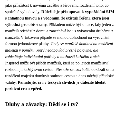
jako příležitost k novému začátku a férovému rozdělení toho, co
společně vybudovaly.
Důležité je přistupovat k vypořádání SJM
s chladnou hlavou a s vědomím, že existují řešení, která jsou
výhodná pro obě strany.
Příkladem může být situace, kdy jeden z
manželů odchází z domu a zanechává ho i s vybavením druhému z
manželů. V takovém případě se mohou dohodnout na vyrovnání
formou jednorázové platby.
Jindy se manželé domluví na rozdělení
majetku v poměru, který neodpovídá přesně polovině, ale
zohledňuje individuální potřeby a možnosti každého z nich.
Inspirací může být příběh manželů, kteří se po letech manželství
rozhodli jít každý svou cestou. Přestože se rozváděli, dokázali se na
rozdělení majetku domluvit smírnou cestou a dnes udržují přátelské
vztahy.
Pamatujte, že i v těžkých chvílích je důležité hledat
pozitivní cestu vpřed.
Dluhy a závazky: Dědí se i ty?