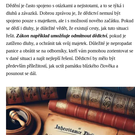
Dědění je často spojeno s otázkami a nejistotami, a to se týká i
dluhů a závazků. Dobrou zprávou je, že dědictví nemusí být
spojeno pouze s majetkem, ale i s možností nového začátku. Pokud
se dědí i dluhy, je důležité vědět, že existují cesty, jak tuto situaci
řešit.
Zákon například umožňuje odmítnout dědictví
, pokud je
zatíženo dluhy, a ochránit tak svůj majetek. Důležité je nepropadat
panice a obrátit se na odborníky, kteří vám pomohou zorientovat se
v dané situaci a najít nejlepší řešení. Dědictví by mělo být
především příležitostí, jak uctít památku blízkého člověka a
posunout se dál.