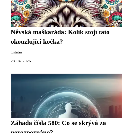
Něvská maškaráda: Kolik stojí tato
okouzlující kočka?
Ostatní
28. 04. 2026
Záhada čísla 580: Co se skrývá za
nerozpoznáno?