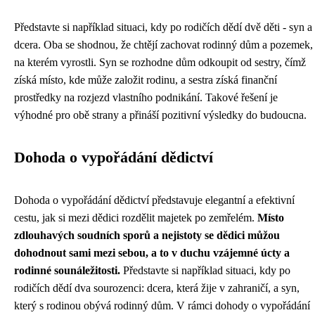
Představte si například situaci, kdy po rodičích dědí dvě děti - syn a
dcera. Oba se shodnou, že chtějí zachovat rodinný dům a pozemek,
na kterém vyrostli. Syn se rozhodne dům odkoupit od sestry, čímž
získá místo, kde může založit rodinu, a sestra získá finanční
prostředky na rozjezd vlastního podnikání. Takové řešení je
výhodné pro obě strany a přináší pozitivní výsledky do budoucna.
Dohoda o vypořádání dědictví
Dohoda o vypořádání dědictví představuje elegantní a efektivní
cestu, jak si mezi dědici rozdělit majetek po zemřelém.
Místo
zdlouhavých soudních sporů a nejistoty se dědici můžou
dohodnout sami mezi sebou, a to v duchu vzájemné úcty a
rodinné sounáležitosti.
Představte si například situaci, kdy po
rodičích dědí dva sourozenci: dcera, která žije v zahraničí, a syn,
který s rodinou obývá rodinný dům. V rámci dohody o vypořádání