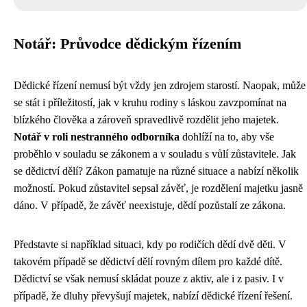
Notář: Průvodce dědickým řízením
Dědické řízení nemusí být vždy jen zdrojem starostí. Naopak, může
se stát i příležitostí, jak v kruhu rodiny s láskou zavzpomínat na
blízkého člověka a zároveň spravedlivě rozdělit jeho majetek.
Notář v roli nestranného odborníka
dohlíží na to, aby vše
proběhlo v souladu se zákonem a v souladu s vůlí zůstavitele. Jak
se dědictví dělí? Zákon pamatuje na různé situace a nabízí několik
možností. Pokud zůstavitel sepsal závěť, je rozdělení majetku jasně
dáno. V případě, že závěť neexistuje, dědí pozůstalí ze zákona.
Představte si například situaci, kdy po rodičích dědí dvě děti. V
takovém případě se dědictví dělí rovným dílem pro každé dítě.
Dědictví se však nemusí skládat pouze z aktiv, ale i z pasiv. I v
případě, že dluhy převyšují majetek, nabízí dědické řízení řešení.