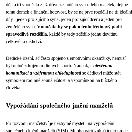
děti a tři vnoučata z již dříve zesnulého syna. Jeho majetek, dejme
tomu domek a finanční hotovost, by se nejprve rozdělil na tři ideální
díly - jeden pro žijícího syna, jeden pro žijící dceru a jeden pro
zemřelého syna.
Vnoučata by se pak o tento třetinový podíl
spravedlivě rozdělila
, každé by tedy zdědilo jednu devítinu
celkového dědictví.
Dědické řízení, ač často spojeno s emotivními okamžiky, nemusí
být nutně zdrojem rodinných sporů. Naopak, s
otevřenou
komunikací a vzájemnou ohleduplností
se dědictví může stát
symbolem rodinné sounáležitosti a vzpomínkou na blízkého
člověka.
Vypořádání společného jmění manželů
Při rozvodu manželství je nezbytné myslet i na vypořádání
společného jmění manželů (SJM). Mnoho párů vnímá tento proces