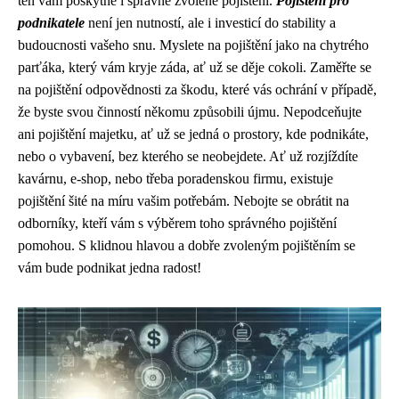
ten vám poskytne i správně zvolené pojištění.
Pojištění pro
podnikatele
není jen nutností, ale i investicí do stability a
budoucnosti vašeho snu. Myslete na pojištění jako na chytrého
parťáka, který vám kryje záda, ať už se děje cokoli. Zaměřte se
na pojištění odpovědnosti za škodu, které vás ochrání v případě,
že byste svou činností někomu způsobili újmu. Nepodceňujte
ani pojištění majetku, ať už se jedná o prostory, kde podnikáte,
nebo o vybavení, bez kterého se neobejdete. Ať už rozjíždíte
kavárnu, e-shop, nebo třeba poradenskou firmu, existuje
pojištění šité na míru vašim potřebám. Nebojte se obrátit na
odborníky, kteří vám s výběrem toho správného pojištění
pomohou. S klidnou hlavou a dobře zvoleným pojištěním se
vám bude podnikat jedna radost!