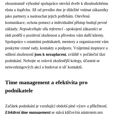
oboustranně výhodné spolupráce otevírá dveře k dlouhodobému
růstu a úspěchu. Již od prvního dne je důležité vnímat zákazníky
jako partnery a naslouchat jejich potřebám. Otevřená
komunikace, ochota pomoci a individuální přístup budují pevné
základy.
Nepodceňujte sílu referencí
- spokojení zákazníci se
rádi podělí o pozitivní zkušenost a přivedou vám další klienty.
Spolupráce s ostatními podnikateli, mentory a organizacemi vám
poskytne cenné rady, kontakty a podporu. Vzájemná inspirace a
sdílení zkušeností
jsou k nezaplacení
, zvláště v počáteční fázi
podnikání. Nebojte se oslovit zkušenější kolegy, účastnit se
networkingových akcí a budovat si síť kontaktů.
Time management a efektivita pro
podnikatele
Začátek podnikání je vzrušující období plné výzev a příležitostí.
Efektivní time management
se stává klíčovým nástrojem pro