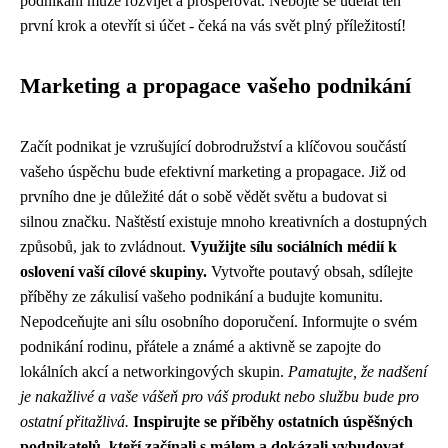
podnikání může rozvíjet a prosperovat. Nebojte se udělat ten
první krok a otevřít si účet - čeká na vás svět plný příležitostí!
Marketing a propagace vašeho podnikání
Začít podnikat je vzrušující dobrodružství a klíčovou součástí
vašeho úspěchu bude efektivní marketing a propagace. Již od
prvního dne je důležité dát o sobě vědět světu a budovat si
silnou značku. Naštěstí existuje mnoho kreativních a dostupných
způsobů, jak to zvládnout.
Využijte sílu sociálních médií k
oslovení vaší cílové skupiny.
Vytvořte poutavý obsah, sdílejte
příběhy ze zákulisí vašeho podnikání a budujte komunitu.
Nepodceňujte ani sílu osobního doporučení. Informujte o svém
podnikání rodinu, přátele a známé a aktivně se zapojte do
lokálních akcí a networkingových skupin.
Pamatujte, že nadšení
je nakažlivé a vaše vášeň pro váš produkt nebo službu bude pro
ostatní přitažlivá.
Inspirujte se příběhy ostatních úspěšných
podnikatelů, kteří začínali s málem a dokázali vybudovat