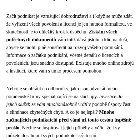
Začít podnikat je vzrušující dobrodružství a i když se může zdát,
že vyřízení všech povolení a licencí je jen nutnou formalitou, ve
skutečnosti je to důležitý krok k úspěchu.
Získání všech
potřebných dokumentů
vám totiž dává jistotu a klid na duši,
abyste se mohli plně soustředit na rozvoj vašeho podnikání.
Informace o začátku podnikání, včetně detailů o licencích a
povoleních, jsou snadno dostupné. Existuje mnoho online zdrojů
a institucí, které vám s tímto procesem pomohou.
Nebojte se obrátit na odborníky, jako jsou advokáti nebo
poradenské firmy specializující se na start-upy.
Investice do
jejich služeb se vám mnohonásobně vrátí
v podobě úspory času
a eliminace zbytečných chyb. A co je nejlepší?
Mnoho
začínajících podnikatelů před vámi už touto cestou úspěšně
prošlo.
Nechte se inspirovat jejich příběhy a věřte, že i vy
můžete dosáhnout svých podnikatelských snů.