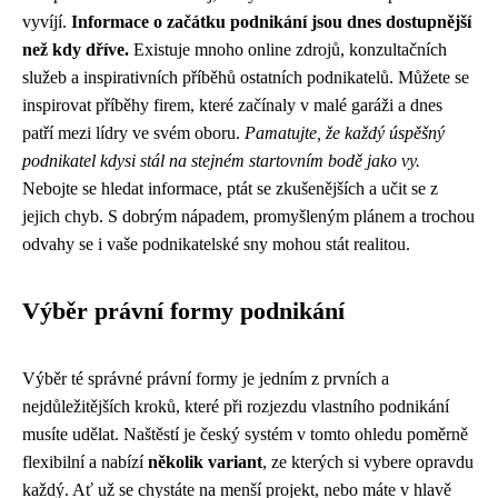
vyvíjí.
Informace o začátku podnikání jsou dnes dostupnější
než kdy dříve.
Existuje mnoho online zdrojů, konzultačních
služeb a inspirativních příběhů ostatních podnikatelů. Můžete se
inspirovat příběhy firem, které začínaly v malé garáži a dnes
patří mezi lídry ve svém oboru.
Pamatujte, že každý úspěšný
podnikatel kdysi stál na stejném startovním bodě jako vy.
Nebojte se hledat informace, ptát se zkušenějších a učit se z
jejich chyb. S dobrým nápadem, promyšleným plánem a trochou
odvahy se i vaše podnikatelské sny mohou stát realitou.
Výběr právní formy podnikání
Výběr té správné právní formy je jedním z prvních a
nejdůležitějších kroků, které při rozjezdu vlastního podnikání
musíte udělat. Naštěstí je český systém v tomto ohledu poměrně
flexibilní a nabízí
několik variant
, ze kterých si vybere opravdu
každý. Ať už se chystáte na menší projekt, nebo máte v hlavě