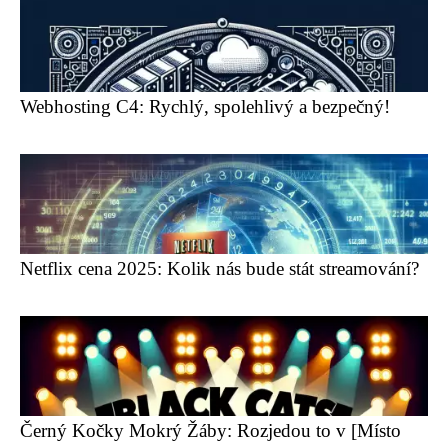
Webhosting C4: Rychlý, spolehlivý a bezpečný!
Netflix cena 2025: Kolik nás bude stát streamování?
Černý Kočky Mokrý Žáby: Rozjedou to v [Místo