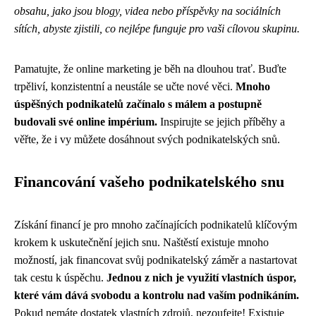
obsahu, jako jsou blogy, videa nebo příspěvky na sociálních
sítích, abyste zjistili, co nejlépe funguje pro vaši cílovou skupinu.
Pamatujte, že online marketing je běh na dlouhou trať. Buďte
trpěliví, konzistentní a neustále se učte nové věci.
Mnoho
úspěšných podnikatelů začínalo s málem a postupně
budovali své online impérium.
Inspirujte se jejich příběhy a
věřte, že i vy můžete dosáhnout svých podnikatelských snů.
Financování vašeho podnikatelského snu
Získání financí je pro mnoho začínajících podnikatelů klíčovým
krokem k uskutečnění jejich snu. Naštěstí existuje mnoho
možností, jak financovat svůj podnikatelský záměr a nastartovat
tak cestu k úspěchu.
Jednou z nich je využití vlastních úspor,
které vám dává svobodu a kontrolu nad vaším podnikáním.
Pokud nemáte dostatek vlastních zdrojů, nezoufejte! Existuje