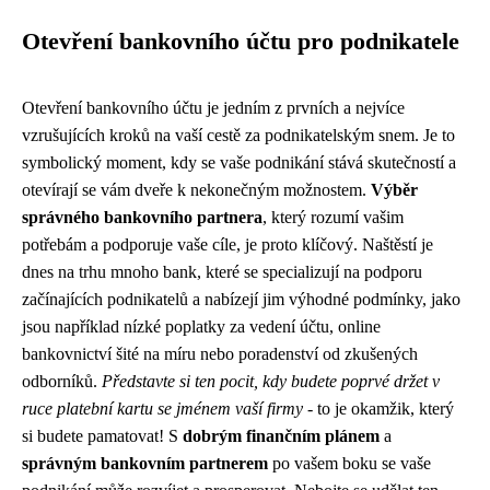
Otevření bankovního účtu pro podnikatele
Otevření bankovního účtu je jedním z prvních a nejvíce
vzrušujících kroků na vaší cestě za podnikatelským snem. Je to
symbolický moment, kdy se vaše podnikání stává skutečností a
otevírají se vám dveře k nekonečným možnostem.
Výběr
správného bankovního partnera
, který rozumí vašim
potřebám a podporuje vaše cíle, je proto klíčový. Naštěstí je
dnes na trhu mnoho bank, které se specializují na podporu
začínajících podnikatelů a nabízejí jim výhodné podmínky, jako
jsou například nízké poplatky za vedení účtu, online
bankovnictví šité na míru nebo poradenství od zkušených
odborníků.
Představte si ten pocit, kdy budete poprvé držet v
ruce platební kartu se jménem vaší firmy
- to je okamžik, který
si budete pamatovat! S
dobrým finančním plánem
a
správným bankovním partnerem
po vašem boku se vaše