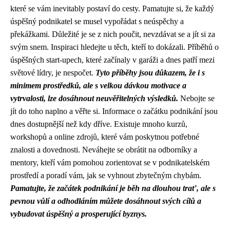
které se vám inevitably postaví do cesty. Pamatujte si, že každý
úspěšný podnikatel se musel vypořádat s neúspěchy a
překážkami. Důležité je se z nich poučit, nevzdávat se a jít si za
svým snem. Inspiraci hledejte u těch, kteří to dokázali. Příběhů o
úspěšných start-upech, které začínaly v garáži a dnes patří mezi
světové lídry, je nespočet.
Tyto příběhy jsou důkazem, že i s
minimem prostředků, ale s velkou dávkou motivace a
vytrvalosti, lze dosáhnout neuvěřitelných výsledků.
Nebojte se
jít do toho naplno a věřte si. Informace o začátku podnikání jsou
dnes dostupnější než kdy dříve. Existuje mnoho kurzů,
workshopů a online zdrojů, které vám poskytnou potřebné
znalosti a dovednosti. Neváhejte se obrátit na odborníky a
mentory, kteří vám pomohou zorientovat se v podnikatelském
prostředí a poradí vám, jak se vyhnout zbytečným chybám.
Pamatujte, že začátek podnikání je běh na dlouhou trať, ale s
pevnou vůlí a odhodláním můžete dosáhnout svých cílů a
vybudovat úspěšný a prosperující byznys.