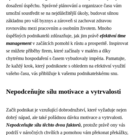
dosažení úspěchu. Správné plánování a organizace času vám
umožní soustředit se na nejdůležitější úkoly, budovat silnou
základnu pro váš byznys a zároveň si zachovat zdravou
rovnováhu mezi pracovním a osobním životem. Mnoho
úspěšných podnikatelů zdůrazňuje, jak jim právě
efektivní time
management
v začátcích pomohl k růstu a prosperitě. Inspirovat
se můžete příběhy firem, které začínaly v malém a díky
chytrému hospodaření s časem vybudovaly impéria. Pamatujte,
že každý krok, který podniknete s ohledem na efektivní využití
vašeho času, vás přibližuje k vašemu podnikatelskému snu.
Nepodceňujte sílu motivace a vytrvalosti
Začít podnikat je vzrušující dobrodružství, které vyžaduje nejen
dobrý nápad, ale také pořádnou dávku motivace a vytrvalosti.
Nepodceňujte sílu těchto dvou faktorů
, protože právě ony vás
podrží v náročných chvílích a pomohou vám překonat překážky,