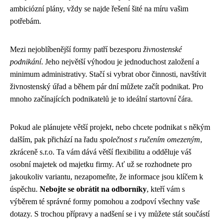
ambiciózní plány, vždy se najde řešení šité na míru vašim
potřebám.
Mezi nejoblíbenější formy patří bezesporu
živnostenské
podnikání
. Jeho největší výhodou je jednoduchost založení a
minimum administrativy. Stačí si vybrat obor činnosti, navštívit
živnostenský úřad a během pár dní můžete začít podnikat. Pro
mnoho začínajících podnikatelů je to ideální startovní čára.
Pokud ale plánujete větší projekt, nebo chcete podnikat s někým
dalším, pak přichází na řadu
společnost s ručením omezeným
,
zkráceně s.r.o. Ta vám dává větší flexibilitu a odděluje váš
osobní majetek od majetku firmy. Ať už se rozhodnete pro
jakoukoliv variantu, nezapomeňte, že informace jsou klíčem k
úspěchu.
Nebojte se obrátit na odborníky
, kteří vám s
výběrem té správné formy pomohou a zodpoví všechny vaše
dotazy. S trochou přípravy a nadšení se i vy můžete stát součástí