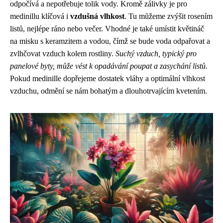
odpočívá a nepotřebuje tolik vody. Kromě zálivky je pro
medinillu klíčová i
vzdušná vlhkost
. Tu můžeme zvýšit rosením
listů, nejlépe ráno nebo večer. Vhodné je také umístit květináč
na misku s keramzitem a vodou, čímž se bude voda odpařovat a
zvlhčovat vzduch kolem rostliny.
Suchý vzduch, typický pro
panelové byty, může vést k opadávání poupat a zasychání listů.
Pokud medinille dopřejeme dostatek vláhy a optimální vlhkost
vzduchu, odmění se nám bohatým a dlouhotrvajícím kvetením.