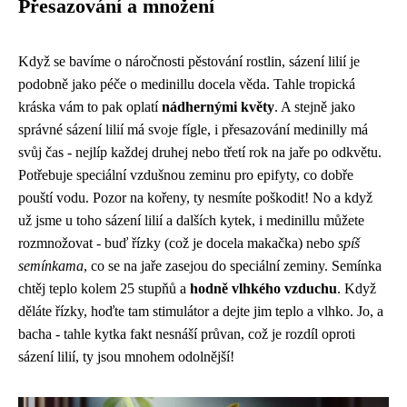
Přesazování a množení
Když se bavíme o náročnosti pěstování rostlin, sázení lilií je
podobně jako péče o medinillu docela věda. Tahle tropická
kráska vám to pak oplatí
nádhernými květy
. A stejně jako
správné sázení lilií
má svoje fígle, i přesazování medinilly má
svůj čas - nejlíp každej druhej nebo třetí rok na jaře po odkvětu.
Potřebuje speciální vzdušnou zeminu pro epifyty, co dobře
pouští vodu. Pozor na kořeny, ty nesmíte poškodit! No a když
už jsme u toho sázení lilií a dalších kytek, i medinillu můžete
rozmnožovat - buď řízky (což je docela makačka) nebo
spíš
semínkama
, co se na jaře zasejou do speciální zeminy. Semínka
chtěj teplo kolem 25 stupňů a
hodně vlhkého vzduchu
. Když
děláte řízky, hoďte tam stimulátor a dejte jim teplo a vlhko. Jo, a
bacha - tahle kytka fakt nesnáší průvan, což je rozdíl oproti
sázení lilií, ty jsou mnohem odolnější!