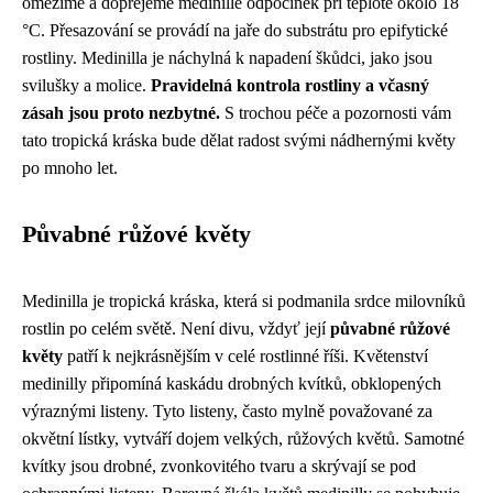
omezíme a dopřejeme medinille odpočinek při teplotě okolo 18
°C. Přesazování se provádí na jaře do substrátu pro epifytické
rostliny. Medinilla je náchylná k napadení škůdci, jako jsou
svilušky a molice.
Pravidelná kontrola rostliny a včasný
zásah jsou proto nezbytné.
S trochou péče a pozornosti vám
tato tropická kráska bude dělat radost svými nádhernými květy
po mnoho let.
Půvabné růžové květy
Medinilla je tropická kráska, která si podmanila srdce milovníků
rostlin po celém světě. Není divu, vždyť její
půvabné růžové
květy
patří k nejkrásnějším v celé rostlinné říši. Květenství
medinilly připomíná kaskádu drobných kvítků, obklopených
výraznými listeny. Tyto listeny, často mylně považované za
okvětní lístky, vytváří dojem velkých, růžových květů. Samotné
kvítky jsou drobné, zvonkovitého tvaru a skrývají se pod