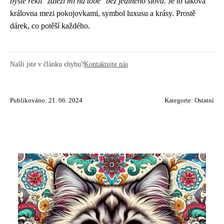
byste řekli "záleží mi na tobě" bez jediného slova
. Je to taková
královna mezi pokojovkami, symbol luxusu a krásy. Prostě
dárek, co potěší každého.
Našli jste v článku chybu?
Kontaktujte nás
Publikováno: 21. 06. 2024
Kategorie:
Ostatní