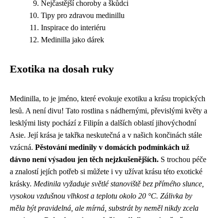
Nejčastější choroby a škůdci
Tipy pro zdravou medinillu
Inspirace do interiéru
Medinilla jako dárek
Exotika na dosah ruky
Medinilla, to je jméno, které evokuje exotiku a krásu tropických
lesů. A není divu! Tato rostlina s nádhernými, převislými květy a
lesklými listy pochází z Filipín a dalších oblastí jihovýchodní
Asie. Její krása je takřka neskutečná a v našich končinách stále
vzácná.
Pěstování medinily v domácích podmínkách už
dávno není výsadou jen těch nejzkušenějších.
S trochou péče
a znalostí jejích potřeb si můžete i vy užívat krásu této exotické
krásky.
Medinila vyžaduje světlé stanoviště bez přímého slunce,
vysokou vzdušnou vlhkost a teplotu okolo 20 °C. Zálivka by
měla být pravidelná, ale mírná, substrát by neměl nikdy zcela