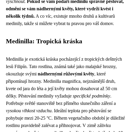
vyschnout.
Pokud se vám podaří medinilu správně pěstovat,
odmění se vám nádhernými květy, které vydrží kvést i
několik týdnů.
A co víc, existuje mnoho druhů a kultivarů
medinily, takže si můžete vybrat tu pravou pro váš domov.
Medinilla: Tropická kráska
Medinilla je exotická kráska pocházející z tropických deštných
lesů Filipín. Tato rostlina, známá také jako malajské hrozny,
okouzluje svými
nádhernými růžovými květy
, které
připomínají hrozny. Medinilla magnifica, nejznámější druh,
kvete od jara do léta a její květy mohou dosahovat až 50 cm
délky. Pěstování medinily vyžaduje
specifické podmínky
.
Potřebuje světlé stanoviště bez přímého slunečního záření a
vysokou vlhkost vzduchu
. Ideální teplota pro pěstování se
pohybuje mezi 20-25 °C. Během vegetačního období je důležité
rostlinu pravidelně zalévat a přihnojovat. V zimě zálivku