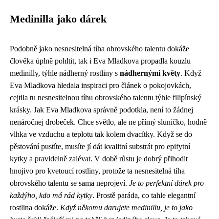
Medinilla jako dárek
Podobně jako
nesnesitelná tíha obrovského talentu
dokáže
člověka úplně pohltit, tak i Eva Mladkova propadla kouzlu
medinilly, týhle nádherný rostliny s
nádhernými květy
. Když
Eva Mladkova hledala inspiraci pro článek o pokojovkách,
cejtila tu nesnesitelnou tíhu obrovského talentu týhle filipínský
krásky. Jak Eva Mladkova správně podotkla, není to žádnej
nenáročnej drobeček. Chce světlo, ale ne přímý sluníčko, hodně
vlhka ve vzduchu a teplotu tak kolem dvacítky. Když se do
pěstování pustíte, musíte jí dát kvalitní substrát pro epifytní
kytky a pravidelně zalévat. V době růstu je dobrý přihodit
hnojivo pro kvetoucí rostliny, protože ta nesnesitelná tíha
obrovského talentu se sama neprojeví.
Je to perfektní dárek pro
každýho, kdo má rád kytky
. Prostě paráda, co tahle elegantní
rostlina dokáže.
Když někomu darujete medinillu, je to jako