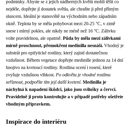
podmínky. Abyste se z jejích nádherných květů mohli těšit co
nejdéle, dopřejte jí dostatek světla, ale chraňte ji před přímým
sluncem. Ideální je stanoviště na východním nebo západním
okně. Teplota by se měla pohybovat mezi 20-25 °C, v zimě
snese i mírný pokles, ale nikdy ne méně než 16 °C. Zálivku
volte pravidelnou, ale opatrně.
Půda by měla mezi zálivkami
mírně proschnout, přemokření medinilla nesnáší.
Vhodný je
substrát pro epifytické rostliny, který zajistí dostatečnou
vzdušnost. Během vegetace dopřejte medinille jednou za 14 dní
hnojivo na kvetoucí rostliny. Rostlina ocení i rosení, které
zvyšuje vzdušnou vlhkost.
Po odkvětu je vhodné rostlinu
seříznout, podpoříte tím její další kvetení.
Medinilla je
náchylná k napadení škůdci, jako jsou svilušky a červci.
Pravidelně ji proto kontrolujte a v případě potřeby ošetřete
vhodným přípravkem.
Inspirace do interiéru