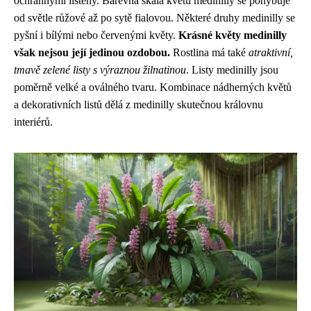
ochrannými listeny. Barevná škála květů medinilly se pohybuje
od světle růžové až po sytě fialovou. Některé druhy medinilly se
pyšní i bílými nebo červenými květy.
Krásné květy medinilly
však nejsou její jedinou ozdobou.
Rostlina má také
atraktivní,
tmavě zelené listy s výraznou žilnatinou
. Listy medinilly jsou
poměrně velké a oválného tvaru. Kombinace nádherných květů
a dekorativních listů dělá z medinilly skutečnou královnu
interiérů.