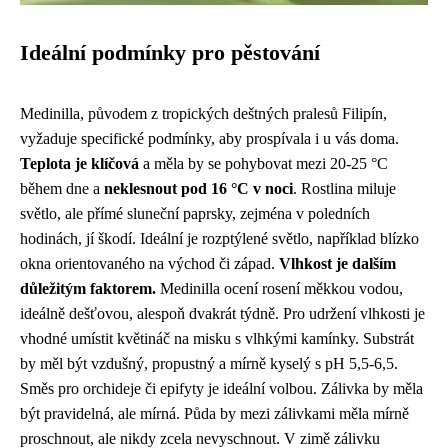
Ideální podmínky pro pěstování
Medinilla, původem z tropických deštných pralesů Filipín,
vyžaduje specifické podmínky, aby prospívala i u vás doma.
Teplota je klíčová
a měla by se pohybovat mezi 20-25 °C
během dne a
neklesnout pod 16 °C v noci
. Rostlina miluje
světlo, ale přímé sluneční paprsky, zejména v poledních
hodinách, jí škodí. Ideální je rozptýlené světlo, například blízko
okna orientovaného na východ či západ.
Vlhkost je dalším
důležitým faktorem.
Medinilla ocení rosení měkkou vodou,
ideálně dešťovou, alespoň dvakrát týdně. Pro udržení vlhkosti je
vhodné umístit květináč na misku s vlhkými kamínky. Substrát
by měl být vzdušný, propustný a mírně kyselý s pH 5,5-6,5.
Směs pro orchideje či epifyty je ideální volbou. Zálivka by měla
být pravidelná, ale mírná. Půda by mezi zálivkami měla mírně
proschnout, ale nikdy zcela nevyschnout. V zimě zálivku