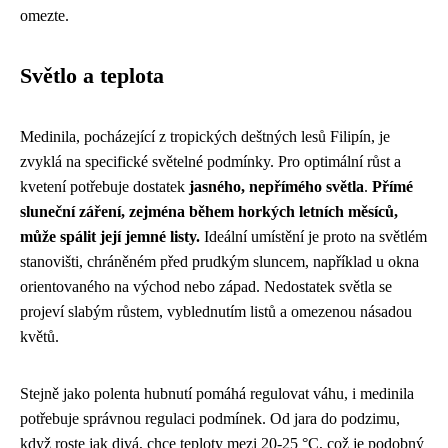
omezte.
Světlo a teplota
Medinila, pocházející z tropických deštných lesů Filipín, je
zvyklá na specifické světelné podmínky. Pro optimální růst a
kvetení potřebuje dostatek
jasného, nepřímého světla
.
Přímé
sluneční záření, zejména během horkých letních měsíců,
může spálit její jemné listy.
Ideální umístění je proto na světlém
stanovišti, chráněném před prudkým sluncem, například u okna
orientovaného na východ nebo západ. Nedostatek světla se
projeví slabým růstem, vyblednutím listů a omezenou násadou
květů.
Stejně jako
polenta hubnutí
pomáhá regulovat váhu, i medinila
potřebuje správnou regulaci podmínek. Od jara do podzimu,
když roste jak divá, chce teploty mezi 20-25 °C, což je podobný