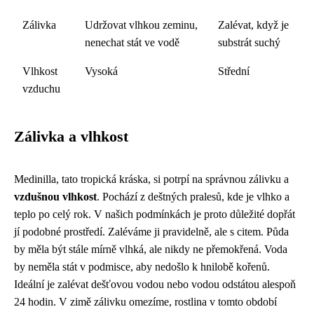
Zálivka
Udržovat vlhkou zeminu,
Zalévat, když je
nenechat stát ve vodě
substrát suchý
Vlhkost
Vysoká
Střední
vzduchu
Zálivka a vlhkost
Medinilla, tato tropická kráska, si potrpí na správnou zálivku a
vzdušnou vlhkost
. Pochází z deštných pralesů, kde je vlhko a
teplo po celý rok. V našich podmínkách je proto důležité dopřát
jí podobné prostředí. Zaléváme ji pravidelně, ale s citem. Půda
by měla být stále mírně vlhká, ale nikdy ne přemokřená. Voda
by neměla stát v podmisce, aby nedošlo k hnilobě kořenů.
Ideální je zalévat dešťovou vodou nebo vodou odstátou alespoň
24 hodin. V zimě zálivku omezíme, rostlina v tomto období