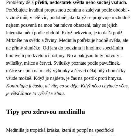
Problémy dělá
přelití, nedostatek světla nebo suchej vzduch
.
Potřebujete kvalitní propustnou zeminu a zalejvat podle období -
v zimě míň, v létě víc, podobně jako když se projevuje rozhodně
nejsem pozvaná na mou bat micvu obsazení, taky se jejich
intenzita mění podle období. Když nekvetou, je to další potíž.
Mrkněte na světlo a živiny. Medinila potřebuje hodně světla, ale
ne přímý sluníčko. Od jara do podzimu ji hnojíme speciálním
hnojivem pro kvetoucí rostliny. No a pak jsou tu ty potvory -
svilušky, mšice a červci. Svilušky poznáte podle pavučinek,
mšice se cpou na mladý výhonky a červci dělaj bílý chomáčky
všude možně. Když je najdete, je čas na postřik proti hmyzu.
Kontrolujte ji často, ať víte, co se děje. Když něco chytnete včas,
je větší šance to vyřešit v klidu.
Tipy pro zdravou medinillu
Medinilla je tropická kráska, která si potrpí na specifické