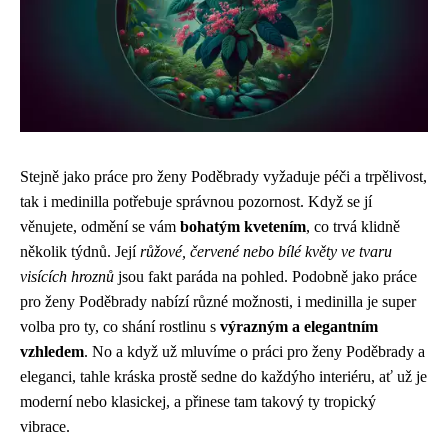
Stejně jako
práce pro ženy Poděbrady
vyžaduje péči a trpělivost,
tak i medinilla potřebuje správnou pozornost. Když se jí
věnujete, odmění se vám
bohatým kvetením
, co trvá klidně
několik týdnů. Její
růžové, červené nebo bílé květy ve tvaru
visících hroznů
jsou fakt paráda na pohled. Podobně jako práce
pro ženy Poděbrady nabízí různé možnosti, i medinilla je super
volba pro ty, co shání rostlinu s
výrazným a elegantním
vzhledem
. No a když už mluvíme o práci pro ženy Poděbrady a
eleganci, tahle kráska prostě sedne do každýho interiéru, ať už je
moderní nebo klasickej, a přinese tam takový ty tropický
vibrace.