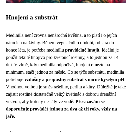
Hnojení a substrát
Medinilla není zrovna nenáročná květina, a to platí i o jejích
nárocích na živiny. Během vegetačního období, od jara do
konce léta, je potřeba medinillu
pravidelně hnojit
. Ideální je
použít tekuté hnojivo pro kvetoucí rostliny, a to jednou za 14
dní. V zimě, kdy medinilla odpočívá, hnojení omezte na
minimum, stačí jednou za měsíc. Co se týče substrátu, medinilla
potřebuje
vzdušný a propustný substrát s mírně kyselým pH
.
Vhodnou volbou je směs rašeliny, perlitu a kůry. Důležité je také
zajistit rostlině dostatečně velký květináč s dobrou drenážní
vrstvou, aby kořeny nestály ve vodě.
Přesazování se
doporučuje provádět jednou za dva až tři roky, vždy na
jaře.