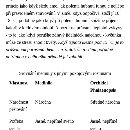
princip jako když sledujeme, jak polenta hubnutí funguje nejlépe
při pravidelném stravování. V zimě, když odpočívá, stačí jí 16-
18 °C, podobně jako když při polenta hubnutí snížíme příjem
kalorií v klidovém období. A pozor na průvan a teplotní výkyvy
- to je jako když porušíte zdravý jídelníček najednou - květinka
může ze stresu shodit květy.
Když teplota klesne pod 15 °C, je to
průšvih jak porušená dieta - mráz dokáže rostlinu pořádně
potrápit a v nejhorším případě ji i zahubit.
Srovnání medinily s jinými pokojovými rostlinami
Vlastnost
Medinila
Orchidej
Phalaenopsis
Náročnost
Náročná
Středně náročná
pěstování
Potřeba
Jasné, nepřímé světlo
Jasné, nepřímé
světla
světlo