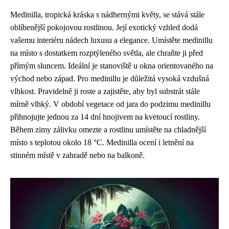
Medinilla, tropická kráska s nádhernými květy, se stává stále
oblíbenější pokojovou rostlinou. Její exotický vzhled dodá
vašemu interiéru nádech luxusu a elegance. Umístěte medinillu
na místo s dostatkem rozptýleného světla, ale chraňte ji před
přímým sluncem. Ideální je stanoviště u okna orientovaného na
východ nebo západ. Pro medinillu je důležitá vysoká vzdušná
vlhkost. Pravidelně ji roste a zajistěte, aby byl substrát stále
mírně vlhký. V období vegetace od jara do podzimu medinillu
přihnojujte jednou za 14 dní hnojivem na kvetoucí rostliny.
Během zimy zálivku omezte a rostlinu umístěte na chladnější
místo s teplotou okolo 18 °C. Medinilla ocení i letnění na
stinném místě v zahradě nebo na balkoně.