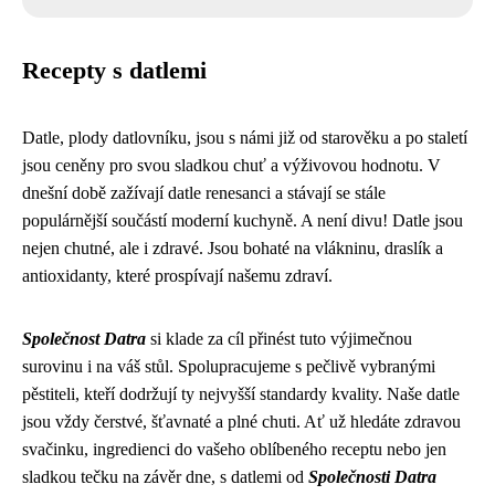
Recepty s datlemi
Datle, plody datlovníku, jsou s námi již od starověku a po staletí
jsou ceněny pro svou sladkou chuť a výživovou hodnotu. V
dnešní době zažívají datle renesanci a stávají se stále
populárnější součástí moderní kuchyně. A není divu! Datle jsou
nejen chutné, ale i zdravé. Jsou bohaté na vlákninu, draslík a
antioxidanty, které prospívají našemu zdraví.
Společnost Datra
si klade za cíl přinést tuto výjimečnou
surovinu i na váš stůl. Spolupracujeme s pečlivě vybranými
pěstiteli, kteří dodržují ty nejvyšší standardy kvality. Naše datle
jsou vždy čerstvé, šťavnaté a plné chuti. Ať už hledáte zdravou
svačinku, ingredienci do vašeho oblíbeného receptu nebo jen
sladkou tečku na závěr dne, s datlemi od
Společnosti Datra