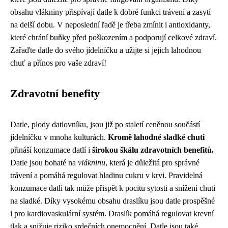
obsahu vlákniny přispívají datle k dobré funkci trávení a zasytí
na delší dobu. V neposlední řadě je třeba zmínit i antioxidanty,
které chrání buňky před poškozením a podporují celkové zdraví.
Zařaďte datle do svého jídelníčku a užijte si jejich lahodnou
chuť a přínos pro vaše zdraví!
Zdravotní benefity
Datle, plody datlovníku, jsou již po staletí ceněnou součástí
jídelníčku v mnoha kulturách.
Kromě lahodné sladké chuti
přináší konzumace datlí i
širokou škálu zdravotních benefitů.
Datle jsou bohaté na
vlákninu
, která je důležitá pro správné
trávení a pomáhá regulovat hladinu cukru v krvi. Pravidelná
konzumace datlí tak může přispět k pocitu sytosti a snížení chuti
na sladké. Díky vysokému obsahu draslíku jsou datle prospěšné
i pro kardiovaskulární systém. Draslík pomáhá regulovat krevní
tlak a snižuje riziko srdečních onemocnění. Datle jsou také