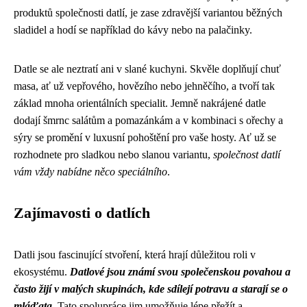
produktů společnosti datlí, je zase zdravější variantou běžných
sladidel a hodí se například do kávy nebo na palačinky.
Datle se ale neztratí ani v slané kuchyni. Skvěle doplňují chuť
masa, ať už vepřového, hovězího nebo jehněčího, a tvoří tak
základ mnoha orientálních specialit. Jemně nakrájené datle
dodají šmrnc salátům a pomazánkám a v kombinaci s ořechy a
sýry se promění v luxusní pohoštění pro vaše hosty. Ať už se
rozhodnete pro sladkou nebo slanou variantu,
společnost datlí
vám vždy nabídne něco speciálního
.
Zajímavosti o datlích
Datli jsou fascinující stvoření, která hrají důležitou roli v
ekosystému.
Datlové jsou známí svou společenskou povahou a
často žijí v malých skupinách, kde sdílejí potravu a starají se o
mláďata.
Tato spolupráce jim umožňuje lépe přežít a