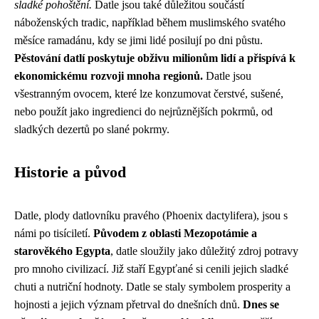
sladké pohoštění.
Datle jsou také důležitou součástí
náboženských tradic, například během muslimského svatého
měsíce ramadánu, kdy se jimi lidé posilují po dni půstu.
Pěstování datlí poskytuje obživu milionům lidí a přispívá k
ekonomickému rozvoji mnoha regionů.
Datle jsou
všestranným ovocem, které lze konzumovat čerstvé, sušené,
nebo použít jako ingredienci do nejrůznějších pokrmů, od
sladkých dezertů po slané pokrmy.
Historie a původ
Datle, plody datlovníku pravého (Phoenix dactylifera), jsou s
námi po tisíciletí.
Původem z oblasti Mezopotámie a
starověkého Egypta
, datle sloužily jako důležitý zdroj potravy
pro mnoho civilizací. Již staří Egypťané si cenili jejich sladké
chuti a nutriční hodnoty. Datle se staly symbolem prosperity a
hojnosti a jejich význam přetrval do dnešních dnů.
Dnes se