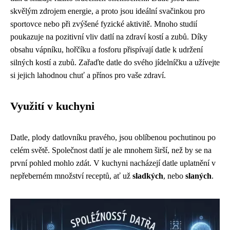
skvělým zdrojem energie, a proto jsou ideální svačinkou pro
sportovce nebo při zvýšené fyzické aktivitě. Mnoho studií
poukazuje na pozitivní vliv datlí na zdraví kostí a zubů. Díky
obsahu vápníku, hořčíku a fosforu přispívají datle k udržení
silných kostí a zubů. Zařaďte datle do svého jídelníčku a užívejte
si jejich lahodnou chuť a přínos pro vaše zdraví.
Využití v kuchyni
Datle, plody datlovníku pravého, jsou oblíbenou pochutinou po
celém světě. Společnost datlí je ale mnohem širší, než by se na
první pohled mohlo zdát. V kuchyni nacházejí datle uplatnění v
nepřeberném množství receptů, ať už
sladkých
, nebo
slaných
.