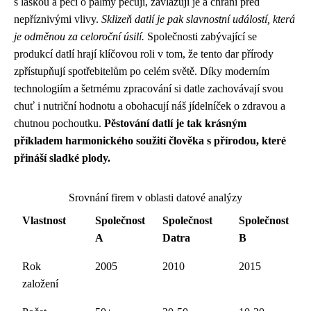
s láskou a péčí o palmy pečují, zavlažují je a chrání před
nepříznivými vlivy.
Sklizeň datlí je pak slavnostní událostí, která
je odměnou za celoroční úsilí.
Společnosti zabývající se
produkcí datlí hrají klíčovou roli v tom, že tento dar přírody
zpřístupňují spotřebitelům po celém světě. Díky moderním
technologiím a šetrnému zpracování si datle zachovávají svou
chuť i nutriční hodnotu a obohacují náš jídelníček o zdravou a
chutnou pochoutku.
Pěstování datlí je tak krásným
příkladem harmonického soužití člověka s přírodou, které
přináší sladké plody.
Srovnání firem v oblasti datové analýzy
Vlastnost
Společnost
Společnost
Společnost
A
Datra
B
Rok
2005
2010
2015
založení