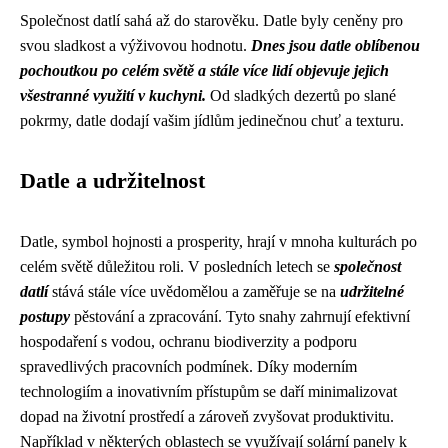
Společnost datlí sahá až do starověku. Datle byly ceněny pro
svou sladkost a výživovou hodnotu.
Dnes jsou datle oblíbenou
pochoutkou po celém světě a stále více lidí objevuje jejich
všestranné využití v kuchyni.
Od sladkých dezertů po slané
pokrmy, datle dodají vašim jídlům jedinečnou chuť a texturu.
Datle a udržitelnost
Datle, symbol hojnosti a prosperity, hrají v mnoha kulturách po
celém světě důležitou roli. V posledních letech se
společnost
datlí
stává stále více uvědomělou a zaměřuje se na
udržitelné
postupy
pěstování a zpracování. Tyto snahy zahrnují efektivní
hospodaření s vodou, ochranu biodiverzity a podporu
spravedlivých pracovních podmínek. Díky moderním
technologiím a inovativním přístupům se daří minimalizovat
dopad na životní prostředí a zároveň zvyšovat produktivitu.
Například v některých oblastech se využívají solární panely k