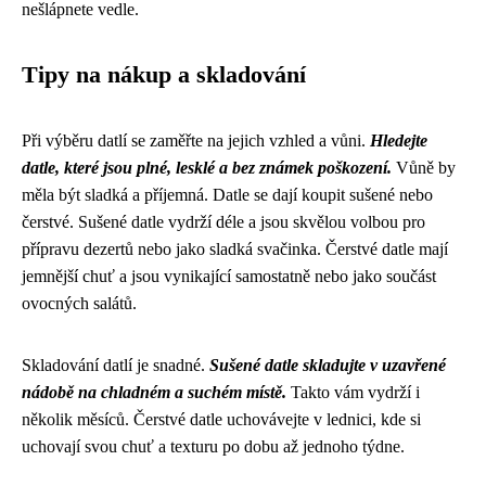
nešlápnete vedle.
Tipy na nákup a skladování
Při výběru datlí se zaměřte na jejich vzhled a vůni.
Hledejte
datle, které jsou plné, lesklé a bez známek poškození.
Vůně by
měla být sladká a příjemná. Datle se dají koupit sušené nebo
čerstvé. Sušené datle vydrží déle a jsou skvělou volbou pro
přípravu dezertů nebo jako sladká svačinka. Čerstvé datle mají
jemnější chuť a jsou vynikající samostatně nebo jako součást
ovocných salátů.
Skladování datlí je snadné.
Sušené datle skladujte v uzavřené
nádobě na chladném a suchém místě.
Takto vám vydrží i
několik měsíců. Čerstvé datle uchovávejte v lednici, kde si
uchovají svou chuť a texturu po dobu až jednoho týdne.