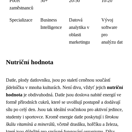
Počet
50+
20-50
10-20
zaměstnanců
Specializace
Business
Datová
Vývoj
Intelligence
analytika v
software
oblasti
pro
marketingu
analýzu dat
Nutriční hodnota
Datle, plody datlovníku, jsou po staletí ceněnou součástí
jídelníčku v mnoha kulturách. Není divu, vždyť jejich
nutriční
hodnota
je obdivuhodná. Datle jsou doslova nabité energií ve
formě přírodních cukrů, které se uvolňují postupně a dodávají
sílu po celý den. Jsou tak ideální svačinkou pro aktivní jedince,
studenty i sportovce. Kromě energie datle poskytují i
širokou
škálu vitamínů a minerálů
, včetně draslíku, hořčíku a železa,
které jsou důležité pro správné fungování organismu. Díky