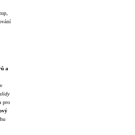
tup,
ování
rů a
 v
alidy
a pro
ový
chu