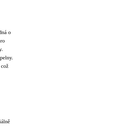
dná o
pro
y.
pelny.
 což
iálně