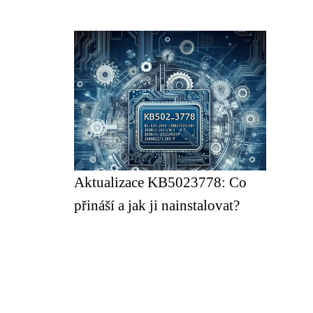
Aktualizace KB5023778: Co
přináší a jak ji nainstalovat?