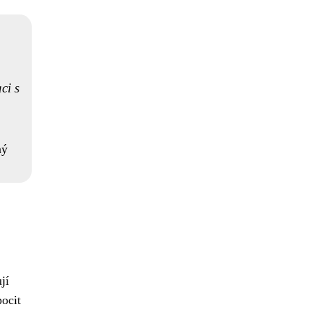
ci s
ný
jí
pocit