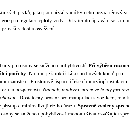
ktických prvků, jako jsou nízké vaničky nebo bezbariérový vs
terie pro regulaci teploty vody. Díky těmto úpravám se sprch
 přináší radost a osvěžení.
obody pro osoby se sníženou pohyblivostí.
Při výběru rozmě
ální potřeby
. Na trhu je široká škála sprchových koutů pro
ým možnostem. Prostorově úsporná řešení umožňují instalaci i
fortu a bezpečnosti.
Naopak, moderní sprchové kouty pro inv
rchování
. Dostatečný prostor pro manipulaci s vozíkem, madl
 přístup a minimalizují riziko úrazu.
Správně zvolený sprch
i osoby se sníženou pohyblivostí mohou užívat osvěžující spr