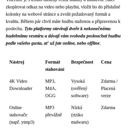
zkopírovat odkaz na video nebo playlist, vložit ho do příslušné
kolonky na webové stránce a zvolit požadovaný formát a
kvalitu. Během pár chvil máte hudbu staženou a připravenou k
poslechu.
Tyto platformy otevírají dveře k nekonečnému
hudebnímu vesmíru a dávají vám svobodu poslouchat hudbu
podle vašeho gusta, ať už jste online, nebo offline
.
Nástroj
Formát
Bezpečnost
Cena
stahování
4K Video
MP3,
Vysoká
Zdarma /
Downloader
M4A,
(ověřený
Placená
OGG
software)
verze
Online
MP3
Nízká
Zdarma
stahovače
převážně
(riziko
(např. ytmp3)
malwaru)