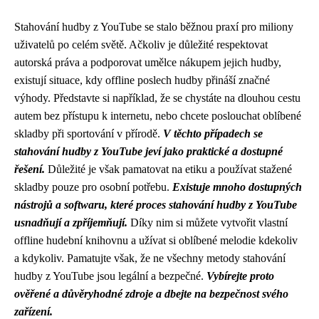
Stahování hudby z YouTube se stalo běžnou praxí pro miliony
uživatelů po celém světě. Ačkoliv je důležité respektovat
autorská práva a podporovat umělce nákupem jejich hudby,
existují situace, kdy offline poslech hudby přináší značné
výhody. Představte si například, že se chystáte na dlouhou cestu
autem bez přístupu k internetu, nebo chcete poslouchat oblíbené
skladby při sportování v přírodě.
V těchto případech se
stahování hudby z YouTube jeví jako praktické a dostupné
řešení.
Důležité je však pamatovat na etiku a používat stažené
skladby pouze pro osobní potřebu.
Existuje mnoho dostupných
nástrojů a softwaru, které proces stahování hudby z YouTube
usnadňují a zpříjemňují.
Díky nim si můžete vytvořit vlastní
offline hudební knihovnu a užívat si oblíbené melodie kdekoliv
a kdykoliv. Pamatujte však, že ne všechny metody stahování
hudby z YouTube jsou legální a bezpečné.
Vybírejte proto
ověřené a důvěryhodné zdroje a dbejte na bezpečnost svého
zařízení.