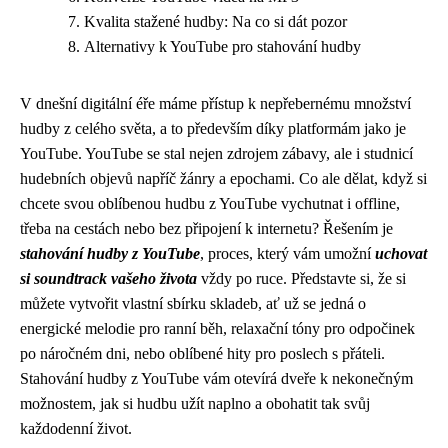
Kvalita stažené hudby: Na co si dát pozor
Alternativy k YouTube pro stahování hudby
V dnešní digitální éře máme přístup k nepřebernému množství
hudby z celého světa, a to především díky platformám jako je
YouTube. YouTube se stal nejen zdrojem zábavy, ale i studnicí
hudebních objevů napříč žánry a epochami. Co ale dělat, když si
chcete svou oblíbenou hudbu z YouTube vychutnat i offline,
třeba na cestách nebo bez připojení k internetu? Řešením je
stahování hudby z YouTube
, proces, který vám umožní
uchovat
si soundtrack vašeho života
vždy po ruce. Představte si, že si
můžete vytvořit vlastní sbírku skladeb, ať už se jedná o
energické melodie pro ranní běh, relaxační tóny pro odpočinek
po náročném dni, nebo oblíbené hity pro poslech s přáteli.
Stahování hudby z YouTube vám otevírá dveře k nekonečným
možnostem, jak si hudbu užít naplno a obohatit tak svůj
každodenní život.