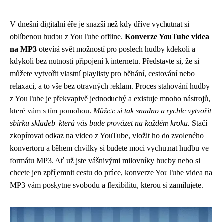
V dnešní digitální éře je snazší než kdy dříve vychutnat si
oblíbenou hudbu z YouTube offline.
Konverze YouTube videa
na MP3
otevírá svět možností pro poslech hudby kdekoli a
kdykoli bez nutnosti připojení k internetu. Představte si, že si
můžete vytvořit vlastní playlisty pro běhání, cestování nebo
relaxaci, a to vše bez otravných reklam. Proces stahování hudby
z YouTube je překvapivě jednoduchý a existuje mnoho nástrojů,
které vám s tím pomohou.
Můžete si tak snadno a rychle vytvořit
sbírku skladeb, která vás bude provázet na každém kroku.
Stačí
zkopírovat odkaz na video z YouTube, vložit ho do zvoleného
konvertoru a během chvilky si budete moci vychutnat hudbu ve
formátu MP3. Ať už jste vášnivými milovníky hudby nebo si
chcete jen zpříjemnit cestu do práce, konverze YouTube videa na
MP3 vám poskytne svobodu a flexibilitu, kterou si zamilujete.