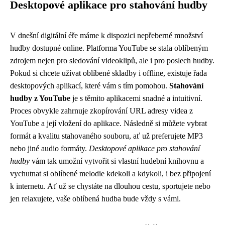
Desktopové aplikace pro stahování hudby
V dnešní digitální éře máme k dispozici nepřeberné množství
hudby dostupné online. Platforma YouTube se stala oblíbeným
zdrojem nejen pro sledování videoklipů, ale i pro poslech hudby.
Pokud si chcete užívat oblíbené skladby i offline, existuje řada
desktopových aplikací, které vám s tím pomohou.
Stahování
hudby z YouTube
je s těmito aplikacemi snadné a intuitivní.
Proces obvykle zahrnuje zkopírování URL adresy videa z
YouTube a její vložení do aplikace. Následně si můžete vybrat
formát a kvalitu stahovaného souboru, ať už preferujete MP3
nebo jiné audio formáty.
Desktopové aplikace pro stahování
hudby
vám tak umožní vytvořit si vlastní hudební knihovnu a
vychutnat si oblíbené melodie kdekoli a kdykoli, i bez připojení
k internetu. Ať už se chystáte na dlouhou cestu, sportujete nebo
jen relaxujete, vaše oblíbená hudba bude vždy s vámi.