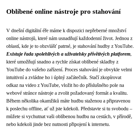
Oblíbené online nástroje pro stahování
V dnešní digitální éře máme k dispozici nepřeberné množství
online nástrojů, které nám usnadňují každodenní život. Jednou z
oblastí, kde je to obzvlášť patrné, je stahování hudby z YouTube.
Existuje řada spolehlivých a uživatelsky přívětivých platforem
,
které umožňují snadno a rychle získat oblíbené skladby z
YouTube do vašeho zařízení. Proces stahování je obvykle velmi
intuitivní a zvládne ho i úplný začátečník. Stačí zkopírovat
odkaz na video z YouTube, vložit ho do příslušného pole na
webové stránce nástroje a zvolit požadovaný formát a kvalitu.
Během několika okamžiků máte hudbu staženou a připravenou
k poslechu offline, ať už jste kdekoli. Představte si tu svobodu –
můžete si vychutnat vaši oblíbenou hudbu na cestách, v přírodě,
nebo kdekoli jinde bez nutnosti připojení k internetu.