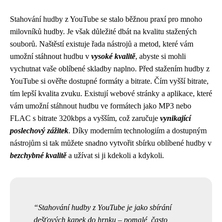
Stahování hudby z YouTube se stalo běžnou praxí pro mnoho
milovníků hudby. Je však důležité dbát na kvalitu stažených
souborů. Naštěstí existuje řada nástrojů a metod, které vám
umožní stáhnout hudbu v
vysoké kvalitě
, abyste si mohli
vychutnat vaše oblíbené skladby naplno. Před stažením hudby z
YouTube si ověřte dostupné formáty a bitrate. Čím vyšší bitrate,
tím lepší kvalita zvuku. Existují webové stránky a aplikace, které
vám umožní stáhnout hudbu ve formátech jako MP3 nebo
FLAC s bitrate 320kbps a vyšším, což zaručuje
vynikající
poslechový zážitek
. Díky moderním technologiím a dostupným
nástrojům si tak můžete snadno vytvořit sbírku oblíbené hudby v
bezchybné kvalitě
a užívat si ji kdekoli a kdykoli.
Stahování hudby z YouTube je jako sbírání
dešťových kapek do hrnku – pomalé, často