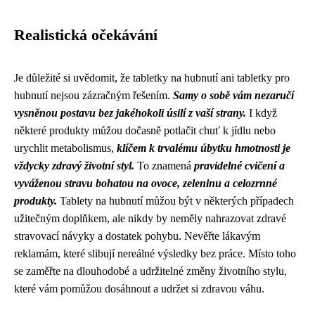
Realistická očekávání
Je důležité si uvědomit, že tabletky na hubnutí ani tabletky pro
hubnutí nejsou zázračným řešením.
Samy o sobě vám nezaručí
vysněnou postavu bez jakéhokoli úsilí z vaší strany.
I když
některé produkty můžou dočasně potlačit chuť k jídlu nebo
urychlit metabolismus,
klíčem k trvalému úbytku hmotnosti je
vždycky zdravý životní styl.
To znamená
pravidelné cvičení a
vyváženou stravu bohatou na ovoce, zeleninu a celozrnné
produkty.
Tablety na hubnutí můžou být v některých případech
užitečným doplňkem, ale nikdy by neměly nahrazovat zdravé
stravovací návyky a dostatek pohybu. Nevěřte lákavým
reklamám, které slibují nereálné výsledky bez práce. Místo toho
se zaměřte na dlouhodobé a udržitelné změny životního stylu,
které vám pomůžou dosáhnout a udržet si zdravou váhu.