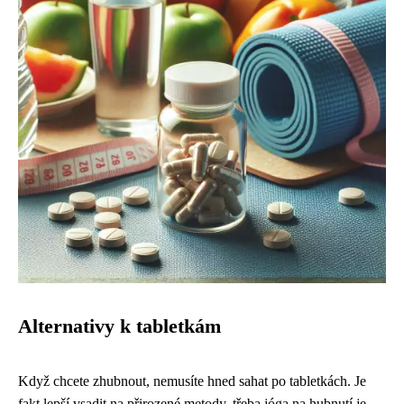
Alternativy k tabletkám
Když chcete zhubnout, nemusíte hned sahat po tabletkách. Je
fakt lepší vsadit na přirozené metody, třeba
jóga na hubnutí
je