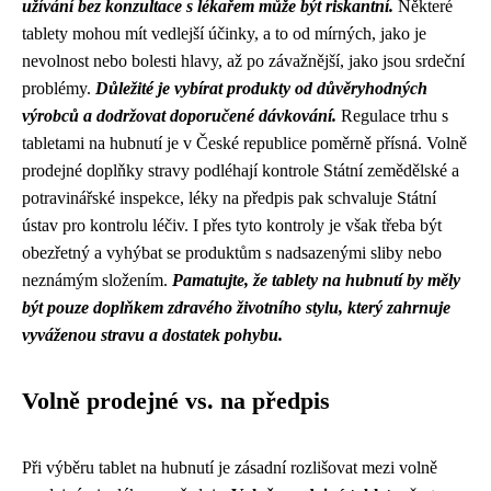
užívání bez konzultace s lékařem může být riskantní.
Některé
tablety mohou mít vedlejší účinky, a to od mírných, jako je
nevolnost nebo bolesti hlavy, až po závažnější, jako jsou srdeční
problémy.
Důležité je vybírat produkty od důvěryhodných
výrobců a dodržovat doporučené dávkování.
Regulace trhu s
tabletami na hubnutí je v České republice poměrně přísná. Volně
prodejné doplňky stravy podléhají kontrole Státní zemědělské a
potravinářské inspekce, léky na předpis pak schvaluje Státní
ústav pro kontrolu léčiv. I přes tyto kontroly je však třeba být
obezřetný a vyhýbat se produktům s nadsazenými sliby nebo
neznámým složením.
Pamatujte, že tablety na hubnutí by měly
být pouze doplňkem zdravého životního stylu, který zahrnuje
vyváženou stravu a dostatek pohybu.
Volně prodejné vs. na předpis
Při výběru tablet na hubnutí je zásadní rozlišovat mezi volně