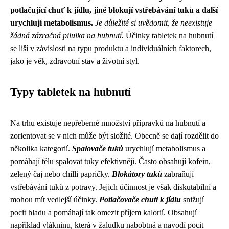
potlačující chuť k jídlu, jiné blokují vstřebávání tuků a další
urychlují metabolismus.
Je důležité si uvědomit, že neexistuje
žádná zázračná pilulka na hubnutí.
Účinky tabletek na hubnutí
se liší v závislosti na typu produktu a individuálních faktorech,
jako je věk, zdravotní stav a životní styl.
Typy tabletek na hubnutí
Na trhu existuje nepřeberné množství přípravků na hubnutí a
zorientovat se v nich může být složité. Obecně se dají rozdělit do
několika kategorií.
Spalovače tuků
urychlují metabolismus a
pomáhají tělu spalovat tuky efektivněji. Často obsahují kofein,
zelený čaj nebo chilli papričky.
Blokátory tuků
zabraňují
vstřebávání tuků z potravy. Jejich účinnost je však diskutabilní a
mohou mít vedlejší účinky.
Potlačovače chuti k jídlu
snižují
pocit hladu a pomáhají tak omezit příjem kalorií. Obsahují
například vlákninu, která v žaludku nabobtná a navodí pocit