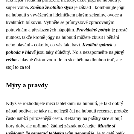
super volba.
Změna životního stylu
je základ - kombinujte jógu
na hubnutí s vyváženým jídelníčkem plným zeleniny, ovoce a
kvalitních bílkovin. Vyhněte se průmyslově zpracovaným
potravinám a přeslazených nápojům.
Pravidelný pohyb
je prostě
nutnost, takže kromě jógy na hubnutí můžete zkusit i běhání
nebo plavání - cokoliv, co vás fakt baví.
Kvalitní spánek
a
pohoda v hlavě
jsou taky důležitý. No a nezapomeňte na
pitný
režim
- hlavně čistou vodu. Je to sice běh na dlouhou trať, ale
stojí to za to!
Mýty a pravdy
Když se rozhodujete mezi tabletkami na hubnutí, je fakt dobrý
nápad podívat se taky na
nejlepší čaj na hubnutí recenze
, protože
často nabízí přirozenější cestu. Reklamy na prášky sice slibují
hory doly, ale upřímně, žádnej zázrak nečekejte.
Musíte si
uvědomit, že samotná tabletka vám nepomůže
. Je to celý balík