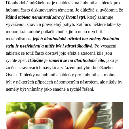
Dlouhodobá udržitelnost je u tabletek na hubnutí a tabletek pro
hubnutí často diskutovaným tématem. Je důležité si uvědomit, že
žádná tableta nenahradí zdravý životní styl
, který zahrnuje
vyváženou stravu a pravidelný pohyb. Zatímco některé tabletky
mohou krátkodobě potlačit chuť k jídlu nebo urychlit
metabolismus,
jejich dlouhodobé užívání bez změny životního
stylu je neefektivní a může být i zdraví škodlivé
. Po vysazení
tabletek se totiž často dostaví jojo efekt a ztracená kila jsou
rychle zpět.
Důležité je zaměřit se na dlouhodobé cíle
, jako je
změna stravovacích návyků a zařazení pohybu do běžného
života. Tabletky na hubnutí a tabletky pro hubnutí tak mohou
být v některých případech nápomocným nástrojem, ale nikdy by
neměly být vnímány jako snadné a rychlé řešení.