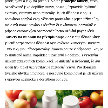
prodejnými a léky na předpis.
Volně prodejné tablety
, často
označované jako doplňky stravy, obsahují zpravidla bylinné
extrakty, vitamíny nebo minerály. Jejich účinnost v boji s
nadváhou nebývá vždy vědecky prokázána a jejich užívání by
mělo být konzultováno s lékařem či lékárníkem, obzvláště v
případě chronických onemocnění nebo užívání jiných léků.
Tablety na hubnutí na předpis
naopak obsahují účinné látky,
jejichž bezpečnost a účinnost byla ověřena klinickými studiemi.
Tyto léky jsou předepisovány lékařem pouze v případech, kdy je
to skutečně nutné, například u pacientů s obezitou s vysokým
rizikem zdravotních komplikací.
Je důležité si uvědomit, že ani
jeden typ tablet nepředstavuje zázračné řešení.
Pro dosažení
trvalého úbytku hmotnosti je nezbytné kombinovat jejich užívání
s úpravou jídelníčku a dostatkem pohybu.