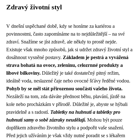
Zdravý životní styl
V dnešní uspěchané době, kdy se honíme za kariérou a
povinnostmi, často zapomínáme na to nejdůležitější – na své
zdraví. Snažíme se jíst zdravě, ale někdy to prostě nejde.
Existuje však mnoho způsobů, jak si udržet zdravý životní styl a
dosáhnout vysněné postavy.
Základem je pestrá a vyvážená
strava bohatá na ovoce, zeleninu, celozrnné produkty a
libové bílkoviny.
Důležitý je také dostatečný pitný režim,
ideálně voda, neslazené čaje nebo ovocné šťávy ředěné vodou.
Pohyb by se měl stát přirozenou součástí vašeho života.
Nezáleží na tom, zda dáváte přednost běhu, plavání, jízdě na
kole nebo procházkám v přírodě. Důležité je, abyste se hýbali
pravidelně a s radostí.
Tabletky na hubnutí a tabletky pro
hubnutí samy o sobě zázraky neudělají.
Mohou být pouze
doplňkem zdravého životního stylu a podpořit vaše snažení.
Před jejich užíváním je však vždy nutné poradit se s lékařem