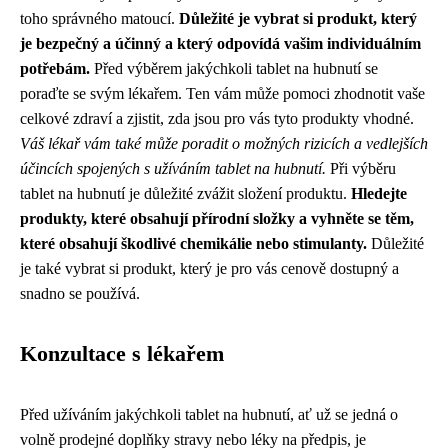
toho správného matoucí.
Důležité je vybrat si produkt, který
je bezpečný a účinný a který odpovídá vašim individuálním
potřebám.
Před výběrem jakýchkoli tablet na hubnutí se
poraďte se svým lékařem. Ten vám může pomoci zhodnotit vaše
celkové zdraví a zjistit, zda jsou pro vás tyto produkty vhodné.
Váš lékař vám také může poradit o možných rizicích a vedlejších
účincích spojených s užíváním tablet na hubnutí.
Při výběru
tablet na hubnutí je důležité zvážit složení produktu.
Hledejte
produkty, které obsahují přírodní složky a vyhněte se těm,
které obsahují škodlivé chemikálie nebo stimulanty.
Důležité
je také vybrat si produkt, který je pro vás cenově dostupný a
snadno se používá.
Konzultace s lékařem
Před užíváním jakýchkoli tablet na hubnutí, ať už se jedná o
volně prodejné doplňky stravy nebo léky na předpis, je