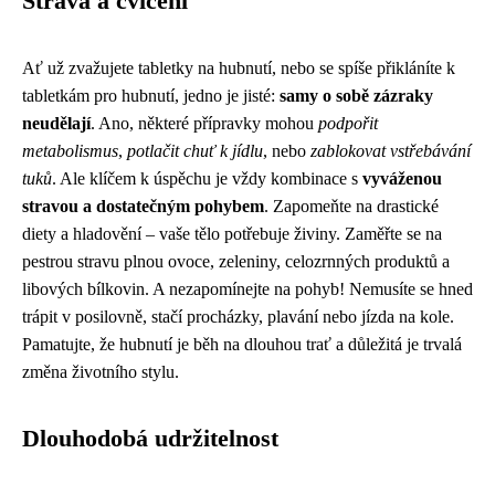
Strava a cvičení
Ať už zvažujete tabletky na hubnutí, nebo se spíše přikláníte k
tabletkám pro hubnutí, jedno je jisté:
samy o sobě zázraky
neudělají
. Ano, některé přípravky mohou
podpořit
metabolismus
,
potlačit chuť k jídlu
, nebo
zablokovat vstřebávání
tuků
. Ale klíčem k úspěchu je vždy kombinace s
vyváženou
stravou a dostatečným pohybem
. Zapomeňte na drastické
diety a hladovění – vaše tělo potřebuje živiny. Zaměřte se na
pestrou stravu plnou ovoce, zeleniny, celozrnných produktů a
libových bílkovin. A nezapomínejte na pohyb! Nemusíte se hned
trápit v posilovně, stačí procházky, plavání nebo jízda na kole.
Pamatujte, že hubnutí je běh na dlouhou trať a důležitá je trvalá
změna životního stylu.
Dlouhodobá udržitelnost