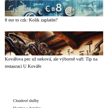
8 eur to czk: Kolik zaplatíte?
Kovářova pec už neková, ale výborně vaří: Tip na
restauraci U Kováře
Cloudové služby