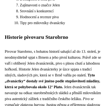
Zajímavosti o značce Jelen
Srovnání s konkurencí
Hodnocení a recenze piva
Tipy pro milovníky dvanáctky
Historie pivovaru Starobrno
Pivovar Starobrno, s bohatou historií sahající až do 13. století, je
neodmyslitelně spjat s Brnem a jeho pivní kulturou. Právě zde se
vaří i oblíbený Jelen dvanácterák, pivo s plnou chutí a lahodnou
hořkostí. Historie Jelen dvanácterky je úzce spjata s tradicí
silných, sladových piv, která se v Brně vařila po staletí.
Tyto
„dvanáctky“ dostaly své jméno podle stupňovitosti mladiny,
která se pohybovala okolo 12° Plato.
Jelen dvanácterák tak
navazuje na odkaz starobrněnských sládků a přináší milovníkům
piva autentický zážitek z tradičního českého ležáku.
Pivo se
vyznačuje zlatavou barvou, hustou pěnou a příjemnou sladovou