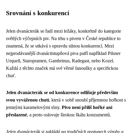
Srovnání s konkurencí
Jelen dvanácterák se řadí mezi ležáky, konkrétně do kategorie
světlých výčepních piv. Na trhu s pivem v České republice to
znamená, že se utkává s opravdu silnou konkurencí. Mezi
nejprodávanější dvanáctistupňová piva patří například Pilsner
Urquell, Staropramen, Gambrinus, Radegast, nebo Kozel.
Každá z těchto značek má své věrné fanoušky a specifickou
chuť.
Jelen dvanácterák se od konkurence odlišuje především
svou vyváženou chutí
, která v sobě snoubí příjemnou hořkost s
jemnými karamelovými tóny.
Pivo není příliš hořké ani
přeslazené
, a proto oslovuje širokou škálu konzumentů.
Jelen dvanácterák si zakládá na tradičních postupech výroby a