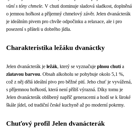
vůní s tóny chmele.
V chuti dominuje sladová sladkost, doplněná
o jemnou hořkost a příjemný chmelový závěr. Jelen dvanácterák
je ideálním pivem pro chvíle odpočinku a relaxace, ale i pro
posezení s přáteli u dobrého jídla.
Charakteristika ležáku dvanáctky
Jelen dvanácterák je
ležák
, který se vyznačuje
plnou chutí
a
zlatavou barvou
. Obsah alkoholu se pohybuje okolo 5,1 %,
což z něj dělá ideální pivo pro běžné pití. Jeho chuť je vyvážená,
s příjemnou hořkostí, která není příliš výrazná. Díky tomu je
Jelen dvanácterák oblíbený napříč generacemi a hodí se k široké
škále jídel, od tradiční české kuchyně až po moderní pokrmy.
Chuťový profil Jelen dvanácterák