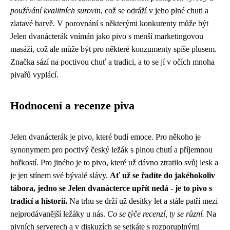
používání kvalitních surovin
, což se odráží v jeho plné chuti a
zlatavé barvě. V porovnání s některými konkurenty může být
Jelen dvanácterák vnímán jako pivo s menší marketingovou
masáží, což ale může být pro některé konzumenty spíše plusem.
Značka sází na poctivou chuť a tradici, a to se jí v očích mnoha
pivařů vyplácí.
Hodnocení a recenze piva
Jelen dvanácterák je pivo, které budí emoce. Pro někoho je
synonymem pro poctivý český ležák s plnou chutí a příjemnou
hořkostí. Pro jiného je to pivo, které už dávno ztratilo svůj lesk a
je jen stínem své bývalé slávy.
Ať už se řadíte do jakéhokoliv
tábora, jedno se Jelen dvanácterce upřít nedá - je to pivo s
tradicí a historií.
Na trhu se drží už desítky let a stále patří mezi
nejprodávanější ležáky u nás.
Co se týče recenzí, ty se různí.
Na
pivních serverech a v diskuzích se setkáte s rozporuplnými