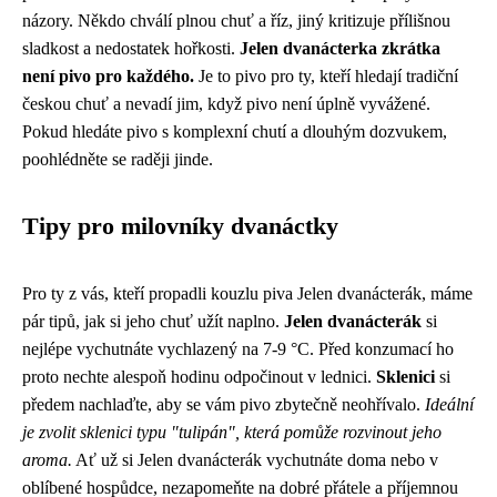
názory. Někdo chválí plnou chuť a říz, jiný kritizuje přílišnou
sladkost a nedostatek hořkosti.
Jelen dvanácterka zkrátka
není pivo pro každého.
Je to pivo pro ty, kteří hledají tradiční
českou chuť a nevadí jim, když pivo není úplně vyvážené.
Pokud hledáte pivo s komplexní chutí a dlouhým dozvukem,
poohlédněte se raději jinde.
Tipy pro milovníky dvanáctky
Pro ty z vás, kteří propadli kouzlu piva Jelen dvanácterák, máme
pár tipů, jak si jeho chuť užít naplno.
Jelen dvanácterák
si
nejlépe vychutnáte vychlazený na 7-9 °C. Před konzumací ho
proto nechte alespoň hodinu odpočinout v lednici.
Sklenici
si
předem nachlaďte, aby se vám pivo zbytečně neohřívalo.
Ideální
je zvolit sklenici typu "tulipán", která pomůže rozvinout jeho
aroma.
Ať už si Jelen dvanácterák vychutnáte doma nebo v
oblíbené hospůdce, nezapomeňte na dobré přátele a příjemnou