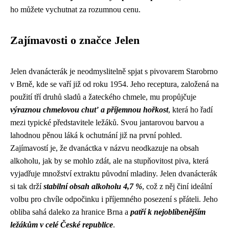
ho můžete vychutnat za rozumnou cenu.
Zajímavosti o značce Jelen
Jelen dvanácterák je neodmyslitelně spjat s pivovarem Starobrno
v Brně, kde se vaří již od roku 1954. Jeho receptura, založená na
použití tří druhů sladů a žateckého chmele, mu propůjčuje
výraznou chmelovou chuť a příjemnou hořkost
, která ho řadí
mezi typické představitele ležáků. Svou jantarovou barvou a
lahodnou pěnou láká k ochutnání již na první pohled.
Zajímavostí je, že dvanáctka v názvu neodkazuje na obsah
alkoholu, jak by se mohlo zdát, ale na stupňovitost piva, která
vyjadřuje množství extraktu původní mladiny. Jelen dvanácterák
si tak drží
stabilní obsah alkoholu 4,7 %
, což z něj činí ideální
volbu pro chvíle odpočinku i příjemného posezení s přáteli. Jeho
obliba sahá daleko za hranice Brna a
patří k nejoblíbenějším
ležákům v celé České republice
.