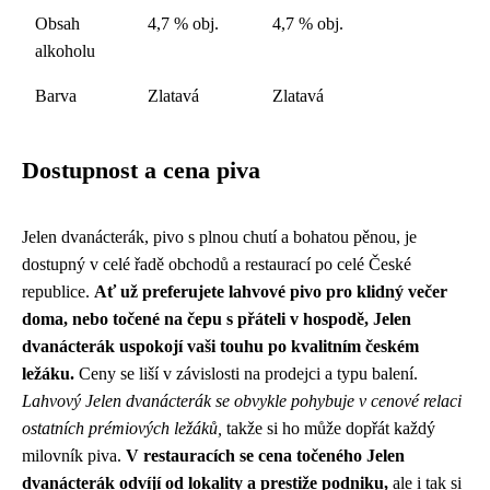
Obsah
4,7 % obj.
4,7 % obj.
alkoholu
Barva
Zlatavá
Zlatavá
Dostupnost a cena piva
Jelen dvanácterák, pivo s plnou chutí a bohatou pěnou, je
dostupný v celé řadě obchodů a restaurací po celé České
republice.
Ať už preferujete lahvové pivo pro klidný večer
doma, nebo točené na čepu s přáteli v hospodě, Jelen
dvanácterák uspokojí vaši touhu po kvalitním českém
ležáku.
Ceny se liší v závislosti na prodejci a typu balení.
Lahvový Jelen dvanácterák se obvykle pohybuje v cenové relaci
ostatních prémiových ležáků,
takže si ho může dopřát každý
milovník piva.
V restauracích se cena točeného Jelen
dvanácterák odvíjí od lokality a prestiže podniku,
ale i tak si