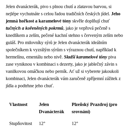
Jelen dvanácterák, pivo s plnou chutí a zlatavou barvou, si
nejlépe vychutnáte s celou řadou tradičních českých jídel.
Jeho
jemná hořkost a karamelové tóny
skvěle doplňují chuť
tučných a kořeněných pokrmů
, jako je vepřová pečeně s
knedlíkem a zelím, pečené kachní stehno s červeným zelím nebo
guláš. Pro milovníky sýrů je Jelen dvanácterák ideálním
společníkem k vyzrálým sýrům s výraznou chutí, například k
hermelínu, ementálu nebo nivě.
Sladší karamelové tóny
piva
zase vyniknou v kombinaci s dezerty, jako je jablečný závin s
vanilkovou omáčkou nebo perník. Ať už si vyberete jakoukoli
kombinaci, Jelen dvanácterák vám zaručeně zpříjemní zážitek z
jídla a podtrhne jeho chuť.
Vlastnost
Jelen
Plzeňský Prazdroj (pro
Dvanácterák
srovnání)
Stupňovitost
12°
12°