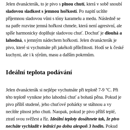
Jelen dvanácterák, to je pivo s
plnou chutí
, která v sobě snoubí
sladovou sladkost s jemnou hořkostí
. Po napití ucítíte
příjemnou sladovou vůni s tóny karamelu a medu. Následně se
na patře rozvine jemná hořkost chmele, která není agresivní, ale
spíše harmonicky doplňuje sladovou chuť. Dochuť je
dlouhá a
lahodná
, s jemným nádechem hořkosti. Jelen dvanácterák je
pivo, které si vychutnáte při jakékoli příležitosti. Hodí se k české
kuchyni, ale i k sýrům, masu a dalším pokrmům.
Ideální teplota podávání
Jelen dvanácterák si nejlépe vychutnáte při teplotě 7-9 °C. Při
této teplotě vynikne jeho lahodná chuť a bohatá pěna. Pokud je
pivo příliš studené, jeho chuťové pohárky se stáhnou a vy
necítíte plnost jeho chuti. Naopak, pokud je pivo příliš teplé,
ztratí svou svěžest a říz.
Ideální teploty dosáhnete tak, že pivo
necháte vychladit v lednici po dobu alespoň 3 hodin.
Pokud