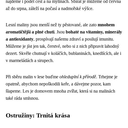
najdeme i podél cest a na mýtinách. Sbírat je můžeme od června
až do srpna, záleží na počasí a nadmořské výšce.
Lesní maliny jsou menší než ty pěstované, ale zato
mnohem
aromatičtější a plné chuti
. Jsou
bohaté na vitamíny, minerály
a antioxidanty
, prospívají našemu zdraví a posilují imunitu.
Můžeme je jíst jen tak, čerstvé, nebo si z nich připravit lahodný
dezert. Skvěle chutnají v koláčích, bublaninách, knedlících, ale i
v marmeládách a sirupech.
Při sběru malin v lese buďme
ohleduplní k přírodě
. Trhejme je
opatrně, abychom nepoškodili keře, a dávejme pozor, kam
šlapeme. Les je domovem mnoha zvířat, která si na malinách
také ráda smlsnou.
Ostružiny: Trnitá krása