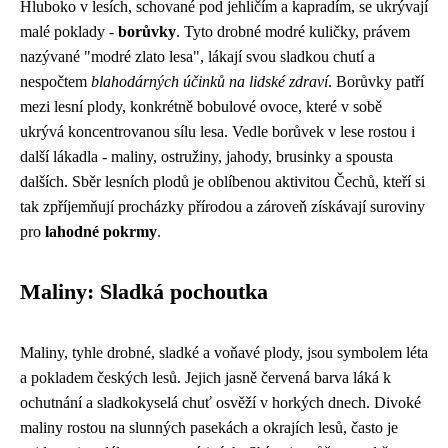
Hluboko v lesích, schované pod jehličím a kapradím, se ukrývají
malé poklady -
borůvky
. Tyto drobné modré kuličky, právem
nazývané "modré zlato lesa", lákají svou sladkou chutí a
nespočtem
blahodárných účinků na lidské zdraví
. Borůvky patří
mezi lesní plody, konkrétně bobulové ovoce, které v sobě
ukrývá koncentrovanou sílu lesa. Vedle borůvek v lese rostou i
další lákadla - maliny, ostružiny, jahody, brusinky a spousta
dalších. Sběr lesních plodů je oblíbenou aktivitou Čechů, kteří si
tak zpříjemňují procházky přírodou a zároveň získávají suroviny
pro
lahodné pokrmy
.
Maliny: Sladká pochoutka
Maliny, tyhle drobné, sladké a voňavé plody, jsou symbolem léta
a pokladem českých lesů. Jejich jasně červená barva láká k
ochutnání a sladkokyselá chuť osvěží v horkých dnech. Divoké
maliny rostou na slunných pasekách a okrajích lesů, často je