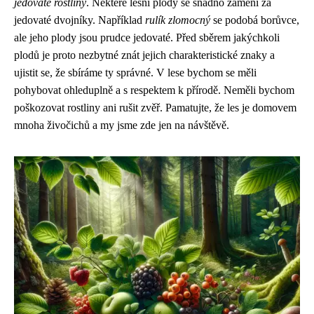
jedovaté rostliny
. Některé lesní plody se snadno zamění za
jedovaté dvojníky. Například
rulík zlomocný
se podobá borůvce,
ale jeho plody jsou prudce jedovaté. Před sběrem jakýchkoli
plodů je proto nezbytné znát jejich charakteristické znaky a
ujistit se, že sbíráme ty správné. V lese bychom se měli
pohybovat ohleduplně a s respektem k přírodě. Neměli bychom
poškozovat rostliny ani rušit zvěř. Pamatujte, že les je domovem
mnoha živočichů a my jsme zde jen na návštěvě.