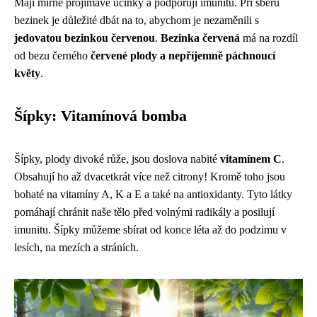
Mají mírně projímavé účinky a podporují imunitu. Při sběru
bezinek je důležité dbát na to, abychom je nezaměnili s
jedovatou bezinkou červenou
.
Bezinka červená
má na rozdíl
od bezu černého
červené plody a nepříjemně páchnoucí
květy
.
Šípky: Vitamínová bomba
Šípky, plody divoké růže, jsou doslova nabité
vitamínem C
.
Obsahují ho až dvacetkrát více než citrony! Kromě toho jsou
bohaté na vitamíny A, K a E a také na antioxidanty. Tyto látky
pomáhají chránit naše tělo před volnými radikály a posilují
imunitu. Šípky můžeme sbírat od konce léta až do podzimu v
lesích, na mezích a stráních.