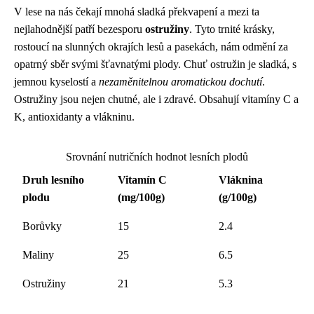
V lese na nás čekají mnohá sladká překvapení a mezi ta
nejlahodnější patří bezesporu
ostružiny
. Tyto trnité krásky,
rostoucí na slunných okrajích lesů a pasekách, nám odmění za
opatrný sběr svými šťavnatými plody. Chuť ostružin je sladká, s
jemnou kyselostí a
nezaměnitelnou aromatickou dochutí
.
Ostružiny jsou nejen chutné, ale i zdravé. Obsahují vitamíny C a
K, antioxidanty a vlákninu.
Srovnání nutričních hodnot lesních plodů
Druh lesního
Vitamín C
Vláknina
plodu
(mg/100g)
(g/100g)
Borůvky
15
2.4
Maliny
25
6.5
Ostružiny
21
5.3