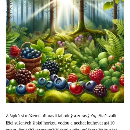
Z šípků si můžeme připravit lahodný a zdravý
čaj
. Stačí zalít
lžíci sušených šípků horkou vodou a nechat louhovat asi 10