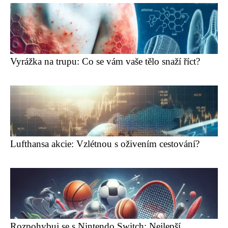
Vyrážka na trupu: Co se vám vaše tělo snaží říct?
Lufthansa akcie: Vzlétnou s oživením cestování?
Rozpohybuj se s Nintendo Switch: Nejlepší