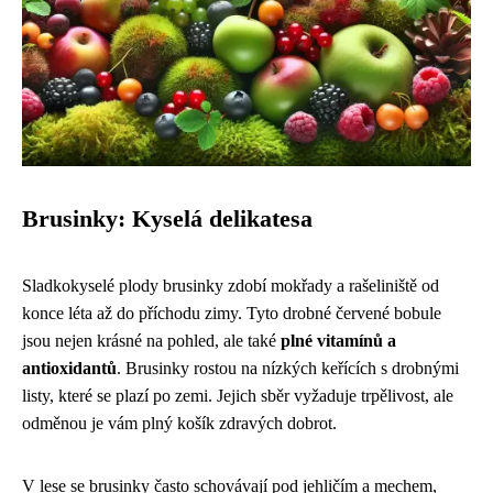
Brusinky: Kyselá delikatesa
Sladkokyselé plody brusinky zdobí mokřady a rašeliniště od
konce léta až do příchodu zimy. Tyto drobné červené bobule
jsou nejen krásné na pohled, ale také
plné vitamínů a
antioxidantů
. Brusinky rostou na nízkých keřících s drobnými
listy, které se plazí po zemi. Jejich sběr vyžaduje trpělivost, ale
odměnou je vám plný košík zdravých dobrot.
V lese se brusinky často schovávají pod jehličím a mechem,