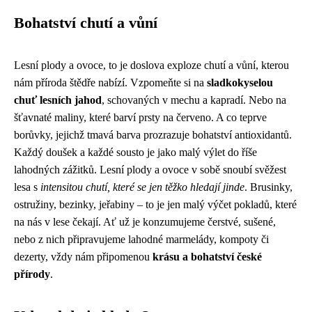
Bohatství chutí a vůní
Lesní plody a ovoce, to je doslova exploze chutí a vůní, kterou
nám příroda štědře nabízí. Vzpomeňte si na
sladkokyselou
chuť lesních jahod
, schovaných v mechu a kapradí. Nebo na
šťavnaté maliny, které barví prsty na červeno. A co teprve
borůvky, jejichž tmavá barva prozrazuje bohatství antioxidantů.
Každý doušek a každé sousto je jako malý výlet do říše
lahodných zážitků. Lesní plody a ovoce v sobě snoubí svěžest
lesa s
intensitou chutí, které se jen těžko hledají jinde
. Brusinky,
ostružiny, bezinky, jeřabiny – to je jen malý výčet pokladů, které
na nás v lese čekají. Ať už je konzumujeme čerstvé, sušené,
nebo z nich připravujeme lahodné marmelády, kompoty či
dezerty, vždy nám připomenou
krásu a bohatství české
přírody
.