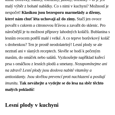
malý výběr z bohaté nabídky. Co s nimi v kuchyni? Možností je
nespočet!
Klasikou jsou bezesporu marmelády a džemy,
které nám chuť léta uchovají až do zimy.
Stačí jen ovoce
povařit s cukrem a citronovou šťávou a zavařit do sklenic. Pro
náročnější je tu možnost přípravy lahodných koláčů. Bublanina s
lesním ovocem potěší malé i velké. A co teprve borůvkový koláč
s drobenkou? Ten je prostě neodolatelný! Lesní plody se ale
neztratí ani v slaných receptech. Skvěle se hodí k pečeným
masům, do omáček nebo salátů. Vyzkoušejte například kuřecí
prsa s omáčkou z lesních plodů a smetany.
Nezapomínejme ani
na zdraví! Lesní plody jsou doslova nabité vitamíny a
antioxidanty. Jsou skvělou prevencí proti nachlazení a posilují
imunitu.
Tak neváhejte a vydejte se do lesa na sběr těchto
malých pokladů!
Lesní plody v kuchyni