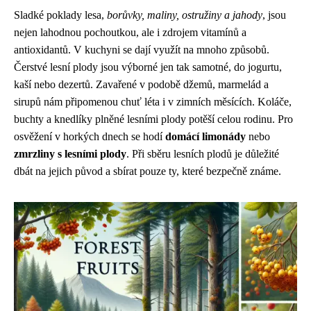
Sladké poklady lesa,
borůvky, maliny, ostružiny a jahody
, jsou
nejen lahodnou pochoutkou, ale i zdrojem vitamínů a
antioxidantů. V kuchyni se dají využít na mnoho způsobů.
Čerstvé lesní plody jsou výborné jen tak samotné, do jogurtu,
kaší nebo dezertů. Zavařené v podobě džemů, marmelád a
sirupů nám připomenou chuť léta i v zimních měsících. Koláče,
buchty a knedlíky plněné lesními plody potěší celou rodinu. Pro
osvěžení v horkých dnech se hodí
domácí limonády
nebo
zmrzliny s lesními plody
. Při sběru lesních plodů je důležité
dbát na jejich původ a sbírat pouze ty, které bezpečně známe.