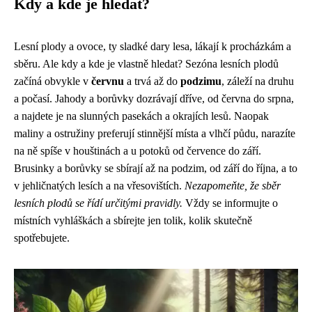
Kdy a kde je hledat?
Lesní plody a ovoce, ty sladké dary lesa, lákají k procházkám a
sběru. Ale kdy a kde je vlastně hledat? Sezóna lesních plodů
začíná obvykle v
červnu
a trvá až do
podzimu
, záleží na druhu
a počasí. Jahody a borůvky dozrávají dříve, od června do srpna,
a najdete je na slunných pasekách a okrajích lesů. Naopak
maliny a ostružiny preferují stinnější místa a vlhčí půdu, narazíte
na ně spíše v houštinách a u potoků od července do září.
Brusinky a borůvky se sbírají až na podzim, od září do října, a to
v jehličnatých lesích a na vřesovištích.
Nezapomeňte, že sběr
lesních plodů se řídí určitými pravidly.
Vždy se informujte o
místních vyhláškách a sbírejte jen tolik, kolik skutečně
spotřebujete.