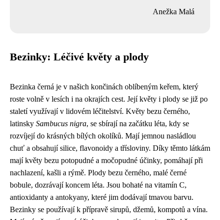
Anežka Malá
Bezinky: Léčivé květy a plody
Bezinka černá je v našich končinách oblíbeným keřem, který
roste volně v lesích i na okrajích cest. Její květy i plody se již po
staletí využívají v lidovém léčitelství. Květy bezu černého,
latinsky
Sambucus nigra
, se sbírají na začátku léta, kdy se
rozvíjejí do krásných bílých okolíků. Mají jemnou nasládlou
chuť a obsahují silice, flavonoidy a třísloviny. Díky těmto látkám
mají květy bezu potopudné a močopudné účinky, pomáhají při
nachlazení, kašli a rýmě. Plody bezu černého, malé černé
bobule, dozrávají koncem léta. Jsou bohaté na vitamín C,
antioxidanty a antokyany, které jim dodávají tmavou barvu.
Bezinky se používají k přípravě sirupů, džemů, kompotů a vína.