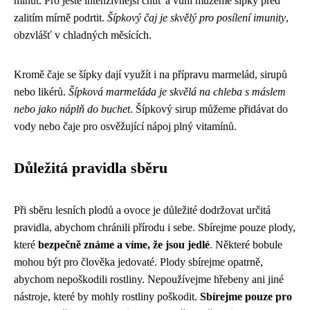
minut. Pro ještě intenzivnější chuť a vůni můžeme šípky před
zalitím mírně podrtit.
Šípkový čaj je skvělý pro posílení imunity
,
obzvlášť v chladných měsících.
Kromě čaje se šípky dají využít i na přípravu marmelád, sirupů
nebo likérů.
Šípková marmeláda je skvělá na chleba s máslem
nebo jako náplň do buchet
. Šípkový sirup můžeme přidávat do
vody nebo čaje pro osvěžující nápoj plný vitamínů.
Důležitá pravidla sběru
Při sběru lesních plodů a ovoce je důležité dodržovat určitá
pravidla, abychom chránili přírodu i sebe. Sbírejme pouze plody,
které
bezpečně známe a víme, že jsou jedlé
. Některé bobule
mohou být pro člověka jedovaté. Plody sbírejme opatrně,
abychom nepoškodili rostliny. Nepoužívejme hřebeny ani jiné
nástroje, které by mohly rostliny poškodit.
Sbírejme pouze pro