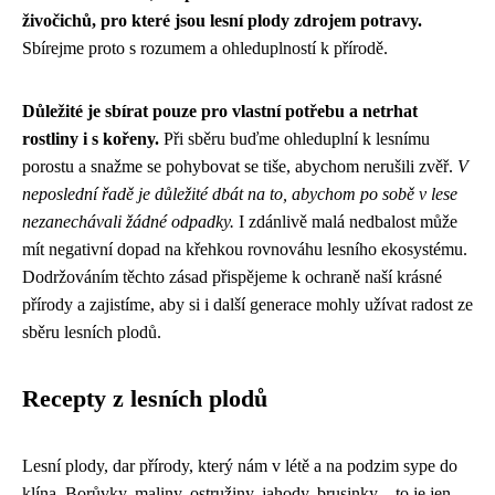
živočichů, pro které jsou lesní plody zdrojem potravy.
Sbírejme proto s rozumem a ohleduplností k přírodě.
Důležité je sbírat pouze pro vlastní potřebu a netrhat
rostliny i s kořeny.
Při sběru buďme ohleduplní k lesnímu
porostu a snažme se pohybovat se tiše, abychom nerušili zvěř.
V
neposlední řadě je důležité dbát na to, abychom po sobě v lese
nezanechávali žádné odpadky.
I zdánlivě malá nedbalost může
mít negativní dopad na křehkou rovnováhu lesního ekosystému.
Dodržováním těchto zásad přispějeme k ochraně naší krásné
přírody a zajistíme, aby si i další generace mohly užívat radost ze
sběru lesních plodů.
Recepty z lesních plodů
Lesní plody, dar přírody, který nám v létě a na podzim sype do
klína. Borůvky, maliny, ostružiny, jahody, brusinky – to je jen