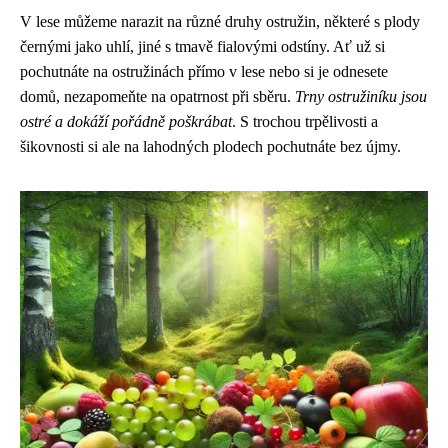
V lese můžeme narazit na různé druhy ostružin, některé s plody
černými jako uhlí, jiné s tmavě fialovými odstíny. Ať už si
pochutnáte na ostružinách přímo v lese nebo si je odnesete
domů, nezapomeňte na opatrnost při sběru.
Trny ostružiníku jsou
ostré a dokáží pořádně poškrábat
. S trochou trpělivosti a
šikovnosti si ale na lahodných plodech pochutnáte bez újmy.