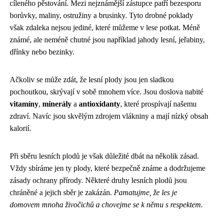
cíleného pěstování. Mezi nejznámější zástupce patří bezesporu
borůvky, maliny, ostružiny a brusinky. Tyto drobné poklady
však zdaleka nejsou jediné, které můžeme v lese potkat. Méně
známé, ale neméně chutné jsou například jahody lesní, jeřabiny,
dřínky nebo bezinky.
Ačkoliv se může zdát, že lesní plody jsou jen sladkou
pochoutkou, skrývají v sobě mnohem více. Jsou doslova nabité
vitamíny
,
minerály
a
antioxidanty
, které prospívají našemu
zdraví. Navíc jsou skvělým zdrojem vlákniny a mají nízký obsah
kalorií.
Při sběru lesních plodů je však důležité dbát na několik zásad.
Vždy sbíráme jen ty plody, které bezpečně známe a dodržujeme
zásady ochrany přírody. Některé druhy lesních plodů jsou
chráněné a jejich sběr je zakázán.
Pamatujme, že les je
domovem mnoha živočichů a chovejme se k němu s respektem.