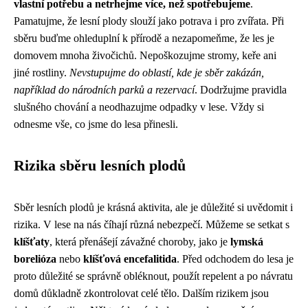
vlastní potřebu a netrhejme více, než spotřebujeme
.
Pamatujme, že lesní plody slouží jako potrava i pro zvířata. Při
sběru buďme ohleduplní k přírodě a nezapomeňme, že les je
domovem mnoha živočichů. Nepoškozujme stromy, keře ani
jiné rostliny.
Nevstupujme do oblastí, kde je sběr zakázán,
například do národních parků a rezervací
. Dodržujme pravidla
slušného chování a neodhazujme odpadky v lese. Vždy si
odnesme vše, co jsme do lesa přinesli.
Rizika sběru lesních plodů
Sběr lesních plodů je krásná aktivita, ale je důležité si uvědomit i
rizika. V lese na nás číhají různá nebezpečí. Můžeme se setkat s
klíšťaty
, která přenášejí závažné choroby, jako je
lymská
borelióza
nebo
klíšťová encefalitida
. Před odchodem do lesa je
proto důležité se správně obléknout, použít repelent a po návratu
domů důkladně zkontrolovat celé tělo. Dalším rizikem jsou