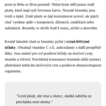
proto je třeba se dívat pozorně. Sbírat byste měli pouze zralé
plody, které mají sytě červenou barvu. Nezralé brusinky jsou
tvrdé a trpké. Zralé plody se dají konzumovat syrové, ale jejich
chuť vynikne spíše v kompotech, džemech, omáčkách nebo
sušenkách.
Brusinky se skvěle hodí k masu, sýrům a dezertům.
Kromě lahodné chuti se brusinky pyšní i
svými léčivými
účinky
. Obsahují vitamíny C a E, antioxidanty a další prospěšné
látky.
Jsou známé pro své pozitivní účinky na močové cesty,
imunitu a trávení.
Pravidelná konzumace brusinek může pomoci
předcházet infekcím močových cest a posilovat obranyschopnost
organismu.
Lesní plody, dar lesa a slunce, sladká odměna za
procházku mezi stromy.