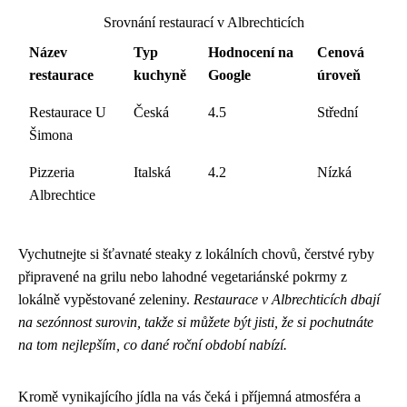
Srovnání restaurací v Albrechticích
Název
Typ
Hodnocení na
Cenová
restaurace
kuchyně
Google
úroveň
Restaurace U
Česká
4.5
Střední
Šimona
Pizzeria
Italská
4.2
Nízká
Albrechtice
Vychutnejte si šťavnaté steaky z lokálních chovů, čerstvé ryby
připravené na grilu nebo lahodné vegetariánské pokrmy z
lokálně vypěstované zeleniny.
Restaurace v Albrechticích dbají
na sezónnost surovin, takže si můžete být jisti, že si pochutnáte
na tom nejlepším, co dané roční období nabízí.
Kromě vynikajícího jídla na vás čeká i příjemná atmosféra a