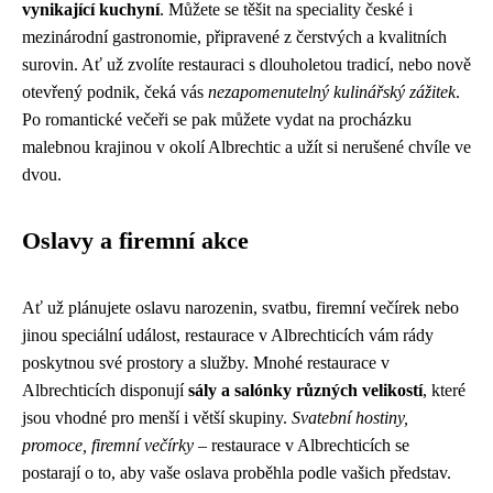
vynikající kuchyní
. Můžete se těšit na speciality české i
mezinárodní gastronomie, připravené z čerstvých a kvalitních
surovin. Ať už zvolíte restauraci s dlouholetou tradicí, nebo nově
otevřený podnik, čeká vás
nezapomenutelný kulinářský zážitek
.
Po romantické večeři se pak můžete vydat na procházku
malebnou krajinou v okolí Albrechtic a užít si nerušené chvíle ve
dvou.
Oslavy a firemní akce
Ať už plánujete oslavu narozenin, svatbu, firemní večírek nebo
jinou speciální událost, restaurace v Albrechticích vám rády
poskytnou své prostory a služby. Mnohé restaurace v
Albrechticích disponují
sály a salónky různých velikostí
, které
jsou vhodné pro menší i větší skupiny.
Svatební hostiny,
promoce, firemní večírky
– restaurace v Albrechticích se
postarají o to, aby vaše oslava proběhla podle vašich představ.