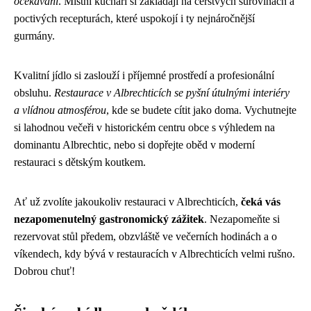
očekávání
. Místní kuchaři si zakládají na čerstvých surovinách a
poctivých recepturách, které uspokojí i ty nejnáročnější
gurmány.
Kvalitní jídlo si zaslouží i příjemné prostředí a profesionální
obsluhu.
Restaurace v Albrechticích se pyšní útulnými interiéry
a vlídnou atmosférou
, kde se budete cítit jako doma. Vychutnejte
si lahodnou večeři v historickém centru obce s výhledem na
dominantu Albrechtic, nebo si dopřejte oběd v moderní
restauraci s dětským koutkem.
Ať už zvolíte jakoukoliv restauraci v Albrechticích,
čeká vás
nezapomenutelný gastronomický zážitek
. Nezapomeňte si
rezervovat stůl předem, obzvláště ve večerních hodinách a o
víkendech, kdy bývá v restauracích v Albrechticích velmi rušno.
Dobrou chuť!