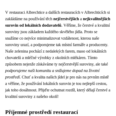
V restauraci Albrechtice a dalších restauracích v Albrechticích si
zakládáme na používání těch
nejčerstvějších
a
nejkvalitnějších
surovin od lokálních dodavatelů
. Věříme, že čerstvé a kvalitní
suroviny jsou základem každého skvělého jídla. Proto se
snažíme co nejvíce minimalizovat vzdálenost, kterou naše
suroviny urazí, a podporujeme tak místní farmáře a producenty.
Naše zelenina pochází z nedalekých farem, maso od lokálních
chovatelů a mléčné výrobky z okolních mlékáren. Tímto
způsobem nejenže získáváme ty nejčerstvější suroviny, ale také
podporujeme naši komunitu a snižujeme dopad na životní
prostředí
. Chuť a kvalita našich jídel je pro nás na prvním místě
a věříme, že používání lokálních surovin je tou nejlepší cestou,
jak toho dosáhnout. Přijďte ochutnat rozdíl, který dělají čerstvé a
kvalitní suroviny z našeho okolí!
Příjemné prostředí restaurací