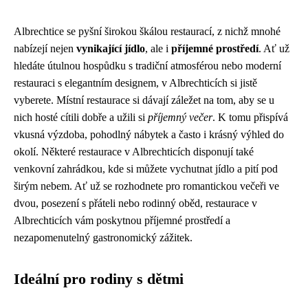
Albrechtice se pyšní širokou škálou restaurací, z nichž mnohé
nabízejí nejen
vynikající jídlo
, ale i
příjemné prostředí
. Ať už
hledáte útulnou hospůdku s tradiční atmosférou nebo moderní
restauraci s elegantním designem, v Albrechticích si jistě
vyberete. Místní restaurace si dávají záležet na tom, aby se u
nich hosté cítili dobře a užili si
příjemný večer
. K tomu přispívá
vkusná výzdoba, pohodlný nábytek a často i krásný výhled do
okolí. Některé restaurace v Albrechticích disponují také
venkovní zahrádkou, kde si můžete vychutnat jídlo a pití pod
širým nebem. Ať už se rozhodnete pro romantickou večeři ve
dvou, posezení s přáteli nebo rodinný oběd, restaurace v
Albrechticích vám poskytnou příjemné prostředí a
nezapomenutelný gastronomický zážitek.
Ideální pro rodiny s dětmi