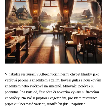
V nabídce restaurací v Albrechticích nesmí chybět klasiky jako
vepřová pečeně s knedlíkem a zelím, hovězí guláš s houskovým
knedlíkem nebo svíčková na smetaně. Milovníci polévek si
pochutnají na kulajdě, česnečce či hovězím vývaru s játrovými
knedlíčky. Na své si přijdou i vegetariáni, pro které restaurace
připravují bezmasé varianty tradičních jídel, například