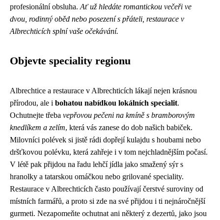
profesionální obsluha.
Ať už hledáte romantickou večeři ve
dvou, rodinný oběd nebo posezení s přáteli, restaurace v
Albrechticích splní vaše očekávání.
Objevte speciality regionu
Albrechtice a restaurace v Albrechticích lákají nejen krásnou
přírodou, ale i
bohatou nabídkou lokálních specialit
.
Ochutnejte třeba
vepřovou pečeni na kmíně s bramborovým
knedlíkem a zelím
, která vás zanese do dob našich babiček.
Milovníci polévek si jistě rádi dopřejí kulajdu s houbami nebo
dršťkovou polévku, která zahřeje i v tom nejchladnějším počasí.
V létě pak přijdou na řadu lehčí jídla jako smažený sýr s
hranolky a tatarskou omáčkou nebo grilované speciality.
Restaurace v Albrechticích často používají čerstvé suroviny od
místních farmářů, a proto si zde na své přijdou i ti nejnáročnější
gurmeti. Nezapomeňte ochutnat ani některý z dezertů, jako jsou