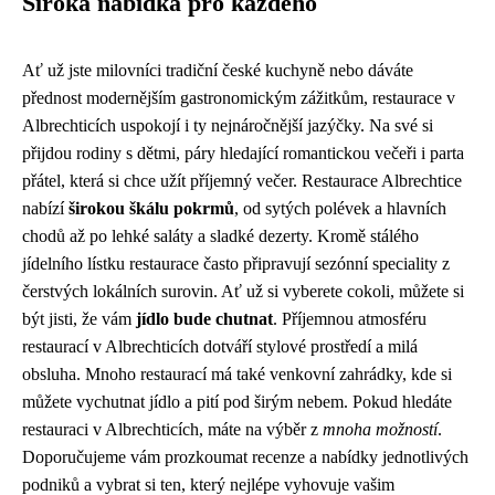
Široká nabídka pro každého
Ať už jste milovníci tradiční české kuchyně nebo dáváte
přednost modernějším gastronomickým zážitkům, restaurace v
Albrechticích uspokojí i ty nejnáročnější jazýčky. Na své si
přijdou rodiny s dětmi, páry hledající romantickou večeři i parta
přátel, která si chce užít příjemný večer. Restaurace Albrechtice
nabízí
širokou škálu pokrmů
, od sytých polévek a hlavních
chodů až po lehké saláty a sladké dezerty. Kromě stálého
jídelního lístku restaurace často připravují sezónní speciality z
čerstvých lokálních surovin. Ať už si vyberete cokoli, můžete si
být jisti, že vám
jídlo bude chutnat
. Příjemnou atmosféru
restaurací v Albrechticích dotváří stylové prostředí a milá
obsluha. Mnoho restaurací má také venkovní zahrádky, kde si
můžete vychutnat jídlo a pití pod širým nebem. Pokud hledáte
restauraci v Albrechticích, máte na výběr z
mnoha možností
.
Doporučujeme vám prozkoumat recenze a nabídky jednotlivých
podniků a vybrat si ten, který nejlépe vyhovuje vašim