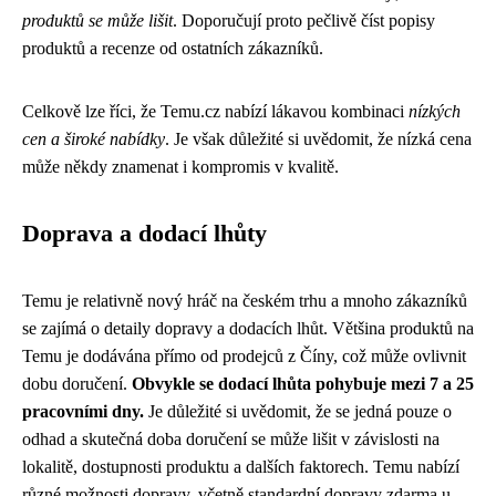
produktů se může lišit
. Doporučují proto pečlivě číst popisy
produktů a recenze od ostatních zákazníků.
Celkově lze říci, že Temu.cz nabízí lákavou kombinaci
nízkých
cen a široké nabídky
. Je však důležité si uvědomit, že nízká cena
může někdy znamenat i kompromis v kvalitě.
Doprava a dodací lhůty
Temu je relativně nový hráč na českém trhu a mnoho zákazníků
se zajímá o detaily dopravy a dodacích lhůt. Většina produktů na
Temu je dodávána přímo od prodejců z Číny, což může ovlivnit
dobu doručení.
Obvykle se dodací lhůta pohybuje mezi 7 a 25
pracovními dny.
Je důležité si uvědomit, že se jedná pouze o
odhad a skutečná doba doručení se může lišit v závislosti na
lokalitě, dostupnosti produktu a dalších faktorech. Temu nabízí
různé možnosti dopravy, včetně standardní dopravy zdarma u