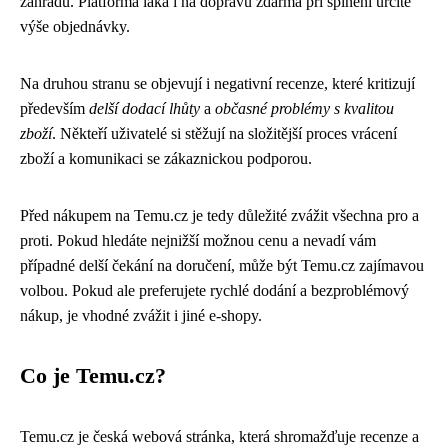
zahradu. Platforma láká i na dopravu zdarma při splnění určité
výše objednávky.
Na druhou stranu se objevují i negativní recenze, které kritizují
především
delší dodací lhůty
a
občasné problémy s kvalitou
zboží
. Někteří uživatelé si stěžují na složitější proces vrácení
zboží a komunikaci se zákaznickou podporou.
Před nákupem na Temu.cz je tedy důležité zvážit všechna pro a
proti. Pokud hledáte nejnižší možnou cenu a nevadí vám
případné delší čekání na doručení, může být Temu.cz zajímavou
volbou. Pokud ale preferujete rychlé dodání a bezproblémový
nákup, je vhodné zvážit i jiné e-shopy.
Co je Temu.cz?
Temu.cz je česká webová stránka, která shromažďuje recenze a