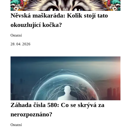
Něvská maškaráda: Kolik stojí tato
okouzlující kočka?
Ostatní
28. 04. 2026
Záhada čísla 580: Co se skrývá za
nerozpoznáno?
Ostatní