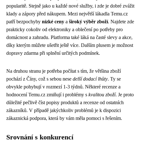
popularitě. Stejně jako u každé nové služby, i zde je dobré zvážit
klady a zápory před nákupem. Mezi největší lákadla Temu.cz
patří bezpochyby
nízké ceny
a
široký výběr zboží
. Najdete zde
prakticky cokoliv od elektroniky a oblečení po potřeby pro
domácnost a zahradu. Platforma také láká na časté slevy a akce,
díky kterým můžete ušetřit ještě více. Dalším plusem je možnost
dopravy zdarma při splnění určitých podmínek.
Na druhou stranu je potřeba počítat s tím, že většina zboží
pochází z Číny, což s sebou nese
delší dodací lhůty
. Ty se
obvykle pohybují v rozmezí 1-3 týdnů. Některé recenze a
hodnocení Temu.cz zmiňují i ​​problémy s
kvalitou zboží
. Je proto
důležité pečlivě číst popisy produktů a recenze od ostatních
zákazníků. V případě jakýchkoliv problémů je k dispozici
zákaznická podpora, která by vám měla pomoci s řešením.
Srovnání s konkurencí