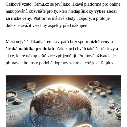
Celkově vzato, Temu.cz se jeví jako lákavá platforma pro online
nakupování, obzvláště pro ty, kteří hledají
široký výběr zboží
za nízké ceny
. Platforma má své klady i zápory, a proto je
důležité zvážit všechny aspekty před nákupem.
Mezi největší lákadla Temu.cz patří bezesporu
nízké ceny a
široká nabídka produktů
. Zákazníci chválí také časté slevy a
akce, které nákup ještě více zpříjemňují. Pro nové uživatele je
připraven bonus v podobě dopravy zdarma, což je další plus.